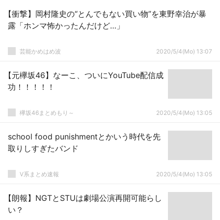
【衝撃】岡村隆史の“とんでもない買い物”を東野幸治が暴
露「ホンマ怖かったんだけど…」
芸能かめはめ波
2020/5/4(Mo) 13:07
【元欅坂46】なーこ、ついにYouTube配信成
功！！！！！
欅坂46まとめもり～
2020/5/4(Mo) 13:05
school food punishmentとかいう時代を先
取りしすぎたバンド
V系まとめ速報
2020/5/4(Mo) 13:05
【朗報】NGTとSTUは劇場公演再開可能らし
い？