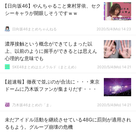
【日向坂46】やんちゃること東村芽依、セク
シーキャラが開眼しそうですｗｗ
日向坂46まとめちゃんねる
2020/5/4(Mo) 14:23
濃厚接触という概念ができてしまった以
上、以前のように握手ができるとは思えん
心理的な意味でも
SKE48まとめはエメラルド（まとえめ）
2020/5/4(Mo) 14:21
【超速報】徹夜で並ぶのが合法に・・・東京
ドームに乃木坂ファンが集まりだす・・・
乃木坂46まとめの「ま」
2020/5/4(Mo) 14:21
未だアイドル活動を継続させている48Gに罰則が適用され
るもよう。グループ崩壊の危機