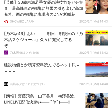
【芸能】30歳未満若手女優の演技力をガチ審
査！最高峰東の横綱は“無限の引き出し”高畑
充希、西の横綱は“表現者のDNA”杉咲花
SHOWBIZ JAPAN
2020/5/4(Mo) 14:43
【乃木坂46】おい！！！明日、明後日の『乃
木活スケジュール』久々に充実してる
ぞ！！！！！！
乃木坂46まとめ 1/46
2020/5/4(Mo) 14:43
建設物価とか積算資料読んでるネット民ｗ
ｗｗｗ
芸能ネタはこれだけでおｋ
2020/5/4(Mo) 14:40
【朗報】齋藤飛鳥・山下美月・梅澤美波、
LINELIVE配信決定ｷﾀ――(ﾟ∀ﾟ)――!!