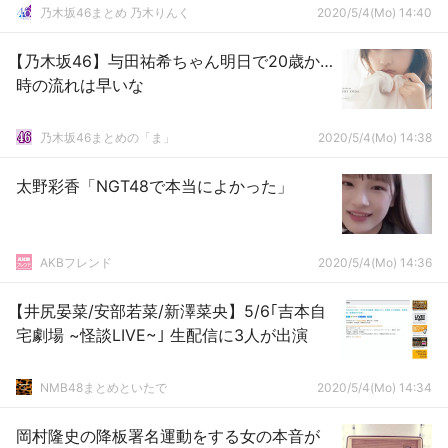
乃木坂46まとめ 乃木りんく
2020/5/4(Mo) 14:40
【乃木坂46】与田祐希ちゃん明日で20歳か…
時の流れは早いな
乃木坂46まとめの「ま」
2020/5/4(Mo) 14:38
太野彩香「NGT48で本当によかった」
AKBフレンド
2020/5/4(Mo) 14:36
【井尻晏菜/安部若菜/新澤菜央】5/6｢吉本自
宅劇場 ~怪談LIVE~｣ 生配信に3人が出演
NMB48まとめといたで
2020/5/4(Mo) 14:34
岡村隆史の降板署名運動をする女の本音が