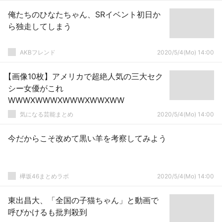
俺たちのひなたちゃん、SRイベント初日か
ら独走してしまう
AKBフレンド
2020/5/4(Mo) 14:00
【画像10枚】アメリカで超絶人気の三大セク
シー女優がこれ
WWWXWWWXWWWXWWXWW
気になる芸能まとめ
2020/5/4(Mo) 14:00
今だからこそ改めて黒い羊を考察してみよう
欅坂46まとめラボ
2020/5/4(Mo) 14:00
東出昌大、「全国の子猫ちゃん」と動画で
呼びかけるも批判殺到