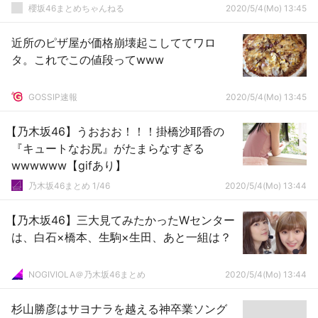
櫻坂46まとめちゃんねる
2020/5/4(Mo) 13:45
近所のピザ屋が価格崩壊起こしててワロ
タ。これでこの値段ってwww
GOSSIP速報
2020/5/4(Mo) 13:45
【乃木坂46】うおおお！！！掛橋沙耶香の
『キュートなお尻』がたまらなすぎる
wwwwww【gifあり】
乃木坂46まとめ 1/46
2020/5/4(Mo) 13:44
【乃木坂46】三大見てみたかったWセンター
は、白石×橋本、生駒×生田、あと一組は？
NOGIVIOLA＠乃木坂46まとめ
2020/5/4(Mo) 13:44
杉山勝彦はサヨナラを越える神卒業ソング