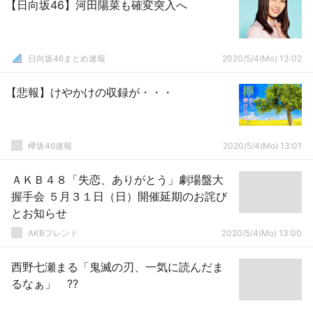
【日向坂46】河田陽菜も確変突入へ
日向坂46まとめ速報
2020/5/4(Mo) 13:02
【悲報】けやかけの収録が・・・
欅坂46速報
2020/5/4(Mo) 13:01
ＡＫＢ４８「失恋、ありがとう」劇場盤大
握手会 ５月３１日（日）開催延期のお詫び
とお知らせ
AKBフレンド
2020/5/4(Mo) 13:00
西野七瀬まる「鬼滅の刃、一気に読んだま
るなぁ」 ??