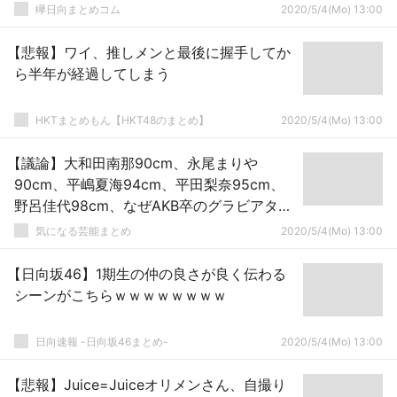
欅日向まとめコム
2020/5/4(Mo) 13:00
【悲報】ワイ、推しメンと最後に握手してか
ら半年が経過してしまう
HKTまとめもん【HKT48のまとめ】
2020/5/4(Mo) 13:00
【議論】大和田南那90cm、永尾まりや
90cm、平嶋夏海94cm、平田梨奈95cm、
野呂佳代98cm、なぜAKB卒のグラビアタレ
ントは巨尻化するのか？
気になる芸能まとめ
2020/5/4(Mo) 13:00
【日向坂46】1期生の仲の良さが良く伝わる
シーンがこちらｗｗｗｗｗｗｗｗ
日向速報 -日向坂46まとめ-
2020/5/4(Mo) 13:00
【悲報】Juice=Juiceオリメンさん、自撮り