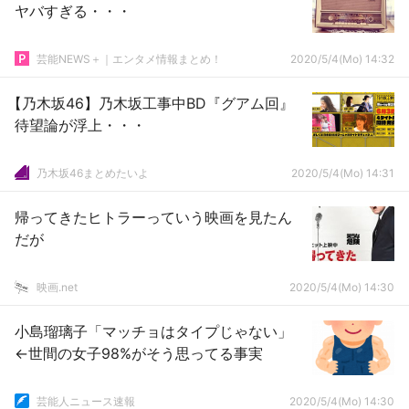
ヤバすぎる・・・
芸能NEWS＋｜エンタメ情報まとめ！
2020/5/4(Mo) 14:32
【乃木坂46】乃木坂工事中BD『グアム回』
待望論が浮上・・・
乃木坂46まとめたいよ
2020/5/4(Mo) 14:31
帰ってきたヒトラーっていう映画を見たん
だが
映画.net
2020/5/4(Mo) 14:30
小島瑠璃子「マッチョはタイプじゃない」
←世間の女子98%がそう思ってる事実
芸能人ニュース速報
2020/5/4(Mo) 14:30