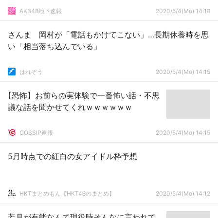
AKB48地下速報
2020/5/4(Mo) 14:18
さんま 岡村が「電話もかけてこない」…長期休養時を思
い「相当落ち込んでいる」
はれぞう
2020/5/4(Mo) 14:15
【恐怖】お前らの実体験で一番怖い話・不思
議な話を聞かせてくれｗｗｗｗｗｗ
GOSSIP速報
2020/5/4(Mo) 14:15
5月時点での紅白の女アイドル枠予想
HKTまとめもん【HKT48のまとめ】
2020/5/4(Mo) 14:12
若月が有能なんて現役時そんなに言われて