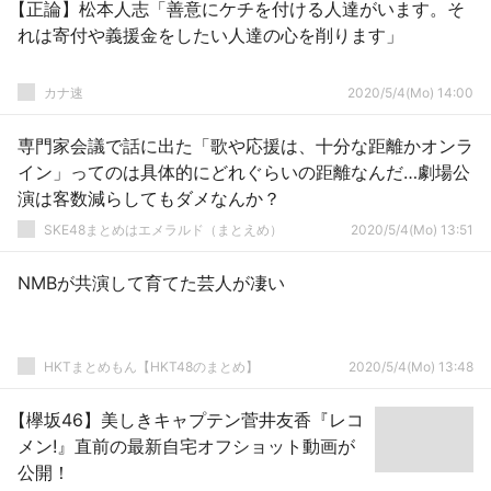
【正論】松本人志「善意にケチを付ける人達がいます。そ
れは寄付や義援金をしたい人達の心を削ります」
カナ速
2020/5/4(Mo) 14:00
専門家会議で話に出た「歌や応援は、十分な距離かオンラ
イン」ってのは具体的にどれぐらいの距離なんだ…劇場公
演は客数減らしてもダメなんか？
SKE48まとめはエメラルド（まとえめ）
2020/5/4(Mo) 13:51
NMBが共演して育てた芸人が凄い
HKTまとめもん【HKT48のまとめ】
2020/5/4(Mo) 13:48
【欅坂46】美しきキャプテン菅井友香『レコ
メン!』直前の最新自宅オフショット動画が
公開！