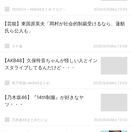
18300ｍ～AKB48まとめブログ～
2020/5/4(Mo) 13:05
【芸能】東国原英夫「岡村が社会的制裁受けるなら、蓮舫
氏ら公人も」
カナ速
2020/5/4(Mo) 13:04
【AKB48】久保怜音ちゃんが怪しい人とイン
スタライブしてるんだけど・・・
地下帝国-AKB48まとめ
2020/5/4(Mo) 13:03
【乃木坂46】『14th制服』が好きなヤ
ツ・・・
乃木坂46まとめたいよ
2020/5/4(Mo) 13:02