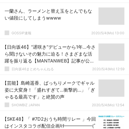
一蘭さん、ラーメンと替え玉をとんでもな
い値段にしてしまうwwww
GOSSIP速報
2020/5/4(Mo) 13:00
【日向坂46】“遅咲き”デビューから1年…今さ
ら聞けないその魅力に迫る！さまざまな活
躍を振り返る【MANTANWEB】記事が公開
中！
日向坂46まとめちゃんねる
2020/5/4(Mo) 12:59
【芸能】島崎遥香、ばっちりメークでギャル
姿に大変身！「盛れすぎて…衝撃的…」「ぎ
ゃるる最高です」と絶賛の声
SHOWBIZ JAPAN
2020/5/4(Mo) 12:54
【SKE48】「 #7D2おうち時間リレー 」今回
はインスタコラボ配信企画ｷﾀ━━━━━━(ﾟ