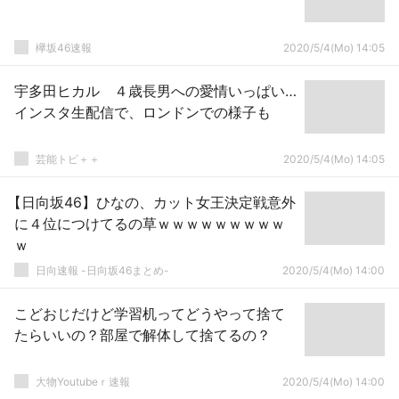
欅坂46速報
2020/5/4(Mo) 14:05
宇多田ヒカル ４歳長男への愛情いっぱい…
インスタ生配信で、ロンドンでの様子も
芸能トピ＋＋
2020/5/4(Mo) 14:05
【日向坂46】ひなの、カット女王決定戦意外
に４位につけてるの草ｗｗｗｗｗｗｗｗｗ
ｗ
日向速報 -日向坂46まとめ-
2020/5/4(Mo) 14:00
こどおじだけど学習机ってどうやって捨て
たらいいの？部屋で解体して捨てるの？
大物Youtubeｒ速報
2020/5/4(Mo) 14:00