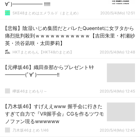
∀ﾟ)━━━━━━ !!!!!
SKE48まとめはエメラルド（まとえめ）
2020/5/4(Mo) 12:51
【悲報】陰湿いじめ集団だとバレたQueentetに女ヲタから
痛烈批判殺到ｗｗｗｗｗｗｗｗｗｗｗ【吉田朱里・村瀬紗
英・渋谷凪咲・太田夢莉】
HKTまとめもん【HKT48のまとめ】
2020/5/4(Mo) 12:48
【元欅坂46】織田奈那からプレゼントｷﾀ
━━━━(ﾟ∀ﾟ)━━━━!!
欅坂46まとめもり～
2020/5/4(Mo) 12:45
【乃木坂46】すげええwww 握手会に行きた
すぎて自力で『VR握手会』CGを作るツワモ
ノファン現るwwwwww
乃木坂46まとめ 1/46
2020/5/4(Mo) 12:45