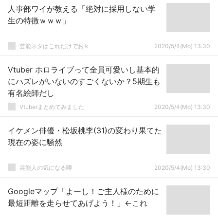
人事部ワイが教える「絶対に採用しない学
生の特徴ｗｗｗ」
芸能ネタはこれだけでおｋ
2020/5/4(Mo) 13:30
Vtuber ホロライブって全員可愛いし基本的
にハズレがいないのすごくないか？5期生も
有名絵師だし
Vtuberまとめてみました
2020/5/4(Mo) 13:30
イケメン俳優・松坂桃李(31)の変わり果てた
現在の姿に騒然
芸能人の気になる噂
2020/5/4(Mo) 13:30
Googleマップ「よーし！ご主人様のために
最短距離を走らせてあげよう！」←これ