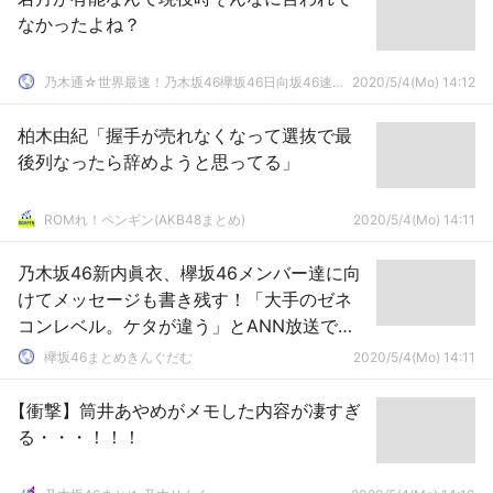
なかったよね？
乃木通☆世界最速！乃木坂46欅坂46日向坂46速報まとめ
2020/5/4(Mo) 14:12
柏木由紀「握手が売れなくなって選抜で最
後列なったら辞めようと思ってる」
ROMれ！ペンギン(AKB48まとめ)
2020/5/4(Mo) 14:11
乃木坂46新内眞衣、欅坂46メンバー達に向
けてメッセージも書き残す！「大手のゼネ
コンレベル。ケタが違う」とANN放送で語
った”あつ森”土生瑞穂の島「ハブランド」を
欅坂46まとめきんぐだむ
2020/5/4(Mo) 14:11
ブログでチラ見せ
【衝撃】筒井あやめがメモした内容が凄すぎ
る・・・！！！