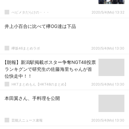
べビメタだらけの・・・
2020/5/4(Mo) 13:32
井上小百合に比べて欅OG達は下品
欅坂46まとめラボ
2020/5/4(Mo) 13:30
【朗報】新潟駅掲載ポスター争奪NGT48投票
ランキグンで研究生の佐藤海里ちゃんが首
位快走中！！
HKTまとめもん【HKT48のまとめ】
2020/5/4(Mo) 13:30
本田翼さん、手料理を公開
芸能人ニュース速報
2020/5/4(Mo) 13:30