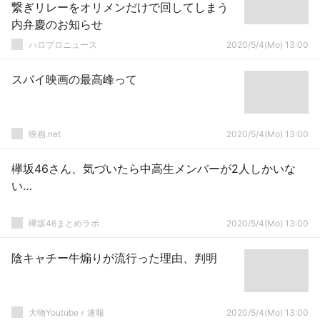
繋ぎリレーをオリメンだけで回してしまう
内弁慶のお知らせ
ハロプロニュース
2020/5/4(Mo) 13:00
スパイ映画の最高峰って
映画.net
2020/5/4(Mo) 13:00
欅坂46さん、気づいたら中高生メンバーが2人しかいな
い…
欅坂46まとめラボ
2020/5/4(Mo) 13:00
陰キャチー牛煽りが流行った理由、判明
大物Youtubeｒ速報
2020/5/4(Mo) 13:00