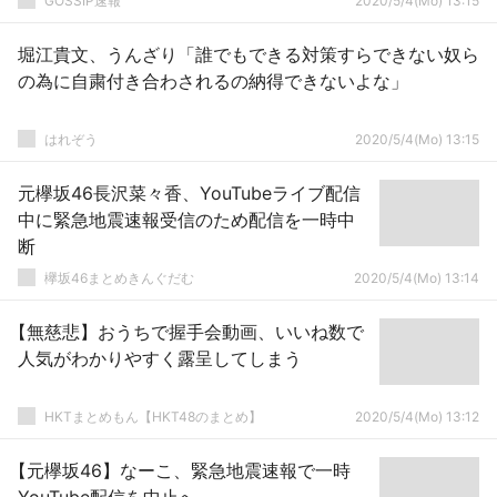
GOSSIP速報
2020/5/4(Mo) 13:15
堀江貴文、うんざり「誰でもできる対策すらできない奴ら
の為に自粛付き合わされるの納得できないよな」
はれぞう
2020/5/4(Mo) 13:15
元欅坂46長沢菜々香、YouTubeライブ配信
中に緊急地震速報受信のため配信を一時中
断
欅坂46まとめきんぐだむ
2020/5/4(Mo) 13:14
【無慈悲】おうちで握手会動画、いいね数で
人気がわかりやすく露呈してしまう
HKTまとめもん【HKT48のまとめ】
2020/5/4(Mo) 13:12
【元欅坂46】なーこ、緊急地震速報で一時