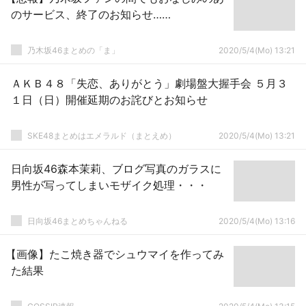
のサービス、終了のお知らせ……
乃木坂46まとめの「ま」
2020/5/4(Mo) 13:21
ＡＫＢ４８「失恋、ありがとう」劇場盤大握手会 ５月３
１日（日）開催延期のお詫びとお知らせ
SKE48まとめはエメラルド（まとえめ）
2020/5/4(Mo) 13:21
日向坂46森本茉莉、ブログ写真のガラスに
男性が写ってしまいモザイク処理・・・
日向坂46まとめちゃんねる
2020/5/4(Mo) 13:16
【画像】たこ焼き器でシュウマイを作ってみ
た結果