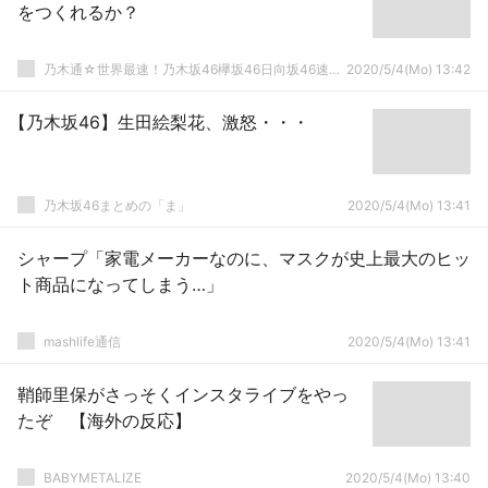
をつくれるか？
乃木通☆世界最速！乃木坂46欅坂46日向坂46速報まとめ
2020/5/4(Mo) 13:42
【乃木坂46】生田絵梨花、激怒・・・
乃木坂46まとめの「ま」
2020/5/4(Mo) 13:41
シャープ「家電メーカーなのに、マスクが史上最大のヒッ
ト商品になってしまう…」
mashlife通信
2020/5/4(Mo) 13:41
鞘師里保がさっそくインスタライブをやっ
たぞ 【海外の反応】
BABYMETALIZE
2020/5/4(Mo) 13:40