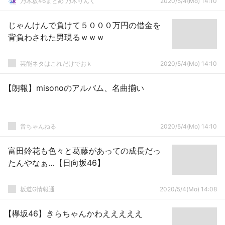
乃木坂46まとめ 乃木りんく
2020/5/4(Mo) 14:10
じゃんけんで負けて５０００万円の借金を
背負わされた男現るｗｗｗ
芸能ネタはこれだけでおｋ
2020/5/4(Mo) 14:10
【朗報】misonoのアルバム、名曲揃い
音ちゃんねる
2020/5/4(Mo) 14:10
富田鈴花も色々と葛藤があっての成長だっ
たんやなぁ…【日向坂46】
坂道G情報通
2020/5/4(Mo) 14:08
【欅坂46】きらちゃんかわえええええ