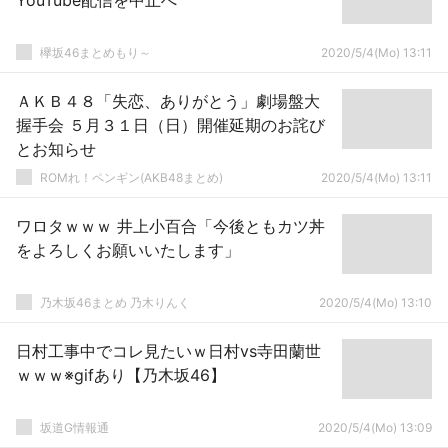
YouTube配信を中止へ
欅坂46まとめもり～
2020/5/4(Mo) 13:11
ＡＫＢ４８「失恋、ありがとう」劇場盤大
握手会 ５月３１日（日）開催延期のお詫び
とお知らせ
ROMれ！ペンギン(AKB48まとめ)
2020/5/4(Mo) 13:11
ワロタｗｗｗ 井上小百合「今後ともカツ丼
をよろしくお願いいたします」
乃木坂46まとめ 乃木りんく
2020/5/4(Mo) 13:10
日村工事中でコレ見たいｗ日村vs寺田蘭世
ｗｗｗ※gifあり【乃木坂46】
坂道G情報通
2020/5/4(Mo) 13:09