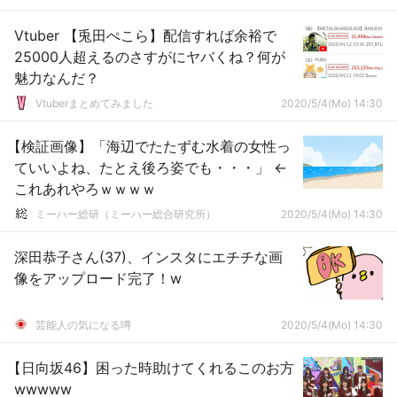
Vtuber 【兎田ぺこら】配信すれば余裕で
25000人超えるのさすがにヤバくね？何が
魅力なんだ？
Vtuberまとめてみました
2020/5/4(Mo) 14:30
【検証画像】「海辺でたたずむ水着の女性っ
ていいよね、たとえ後ろ姿でも・・・」 ←
これあれやろｗｗｗｗ
ミーハー総研（ミーハー総合研究所）
2020/5/4(Mo) 14:30
深田恭子さん(37)、インスタにエチチな画
像をアップロード完了！w
芸能人の気になる噂
2020/5/4(Mo) 14:30
【日向坂46】困った時助けてくれるこのお方
wwwww