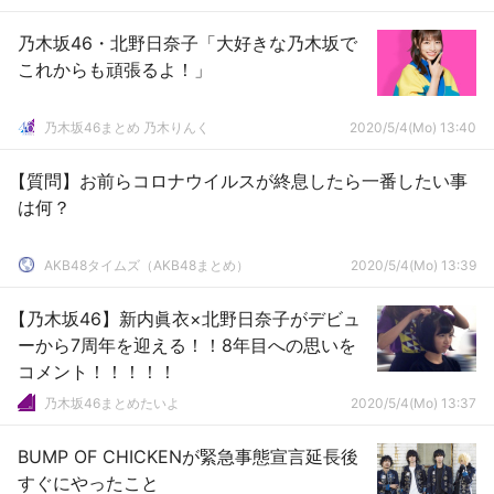
乃木坂46・北野日奈子「大好きな乃木坂で
これからも頑張るよ！」
乃木坂46まとめ 乃木りんく
2020/5/4(Mo) 13:40
【質問】お前らコロナウイルスが終息したら一番したい事
は何？
AKB48タイムズ（AKB48まとめ）
2020/5/4(Mo) 13:39
【乃木坂46】新内眞衣×北野日奈子がデビュ
ーから7周年を迎える！！8年目への思いを
コメント！！！！！
乃木坂46まとめたいよ
2020/5/4(Mo) 13:37
BUMP OF CHICKENが緊急事態宣言延長後
すぐにやったこと