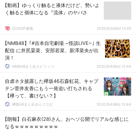
【動画】ゆっくり触ると液体だけど、勢いよ
く触ると個体になる『流体』のヤバさ
GOSSIP速報
2020/5/4(Mo) 12:45
【NMB48】｢#吉本自宅劇場 ~怪談LIVE~｣ 生
配信 に井尻晏菜、安部若菜、新澤菜央が出
演！
NMB48まとめスピリッツ
2020/5/4(Mo) 12:44
自虐ネタ披露した欅坂46石森虹花、キャプ
テン菅井友香にもう一発追い打ちされる
【欅って、書けない？】
欅坂46まとめきんぐだむ
2020/5/4(Mo) 12:44
【朗報】白石麻衣(28)さん、おヘソ公開でリアルな感じに
なるｗｗｗｗｗｗｗｗｗ