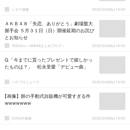
シネマ速報
2020/5/4(Mo) 14:00
ＡＫＢ４８「失恋、ありがとう」劇場盤大
握手会 ５月３１日（日）開催延期のお詫び
とお知らせ
18300ｍ～AKB48まとめブログ～
2020/5/4(Mo) 14:00
Q.「今までに貰ったプレゼントで嬉しかっ
たものは？」 松永里愛「デビュー曲」
ハロプロニュース
2020/5/4(Mo) 14:00
【画像】餅の手動式自販機が可愛すぎる件
wwwwwww
GOSSIP速報
2020/5/4(Mo) 14:00