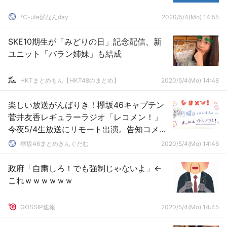
℃-ute派なんday
2020/5/4(Mo) 14:55
SKE10期生が「みどりの日」記念配信、新
ユニット「バラン姉妹」も結成
HKTまとめもん【HKT48のまとめ】
2020/5/4(Mo) 14:48
楽しい放送がんばりき！欅坂46キャプテン
菅井友香レギュラーラジオ「レコメン！」
今夜5/4生放送にリモート出演。告知コメン
ト動画と直筆メッセージカード公開
欅坂46まとめきんぐだむ
2020/5/4(Mo) 14:46
政府「自粛しろ！でも強制じゃないよ」←
これｗｗｗｗｗｗ
GOSSIP速報
2020/5/4(Mo) 14:45