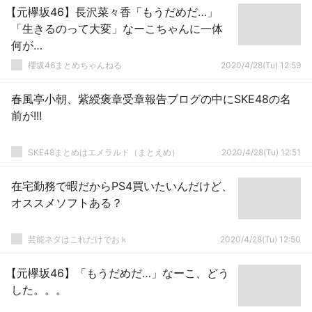
【元欅坂46】長沢菜々香「もうだめだ…」
「生きるのって大変」なーこちゃんに一体
何が…
櫻坂46まとめちゃんねる
2020/4/28(Tu) 12:59
春風亭小朝、紫綬褒章受章報告ブログの中にSKE48の名
前が!!!
SKE48まとめはエメラルド（まとえめ）
2020/4/28(Tu) 12:51
在宅勤務で暇だからPS4買いたいんだけど、
オススメソフトある？
芸能ネタはこれだけでおｋ
2020/4/28(Tu) 12:50
【元欅坂46】「もうだめだ…」なーこ、どう
した。。。