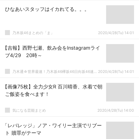
ひなあいスタッフはイカれてる。。。
乃木坂46まとめの「ま」
2020/4/28(Tu) 14:01
【吉報】西野七瀬、飲み会をInstagramライ
ブ4/29 20時～
乃木通☆世界最速！乃木坂46欅坂46日向坂46速報まとめ
2020/4/28(Tu) 14:01
【画像75枚】全力少女R 百川晴香、水着で朝
ご飯姿を食べます！
気になる芸能まとめ
2020/4/28(Tu) 14:00
「レバレッジ」ノア・ワイリー主演でリブー
ト 贖罪がテーマ