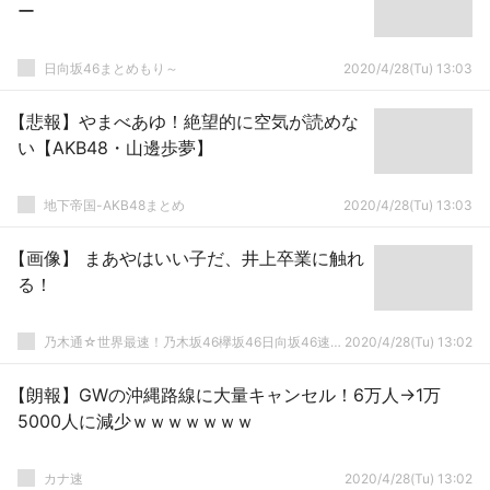
ー
日向坂46まとめもり～
2020/4/28(Tu) 13:03
【悲報】やまべあゆ！絶望的に空気が読めな
い【AKB48・山邊歩夢】
地下帝国-AKB48まとめ
2020/4/28(Tu) 13:03
【画像】 まあやはいい子だ、井上卒業に触れ
る！
乃木通☆世界最速！乃木坂46欅坂46日向坂46速報まとめ
2020/4/28(Tu) 13:02
【朗報】GWの沖縄路線に大量キャンセル！6万人→1万
5000人に減少ｗｗｗｗｗｗｗ
カナ速
2020/4/28(Tu) 13:02