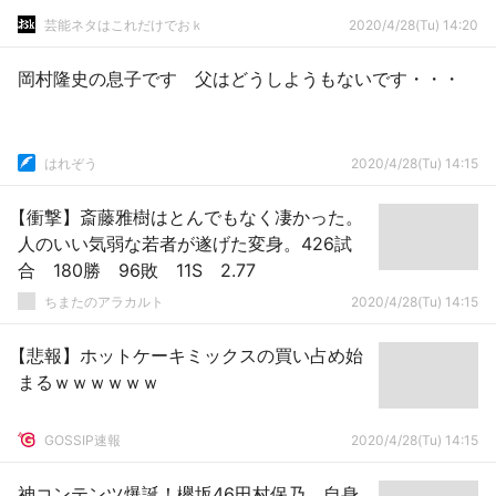
芸能ネタはこれだけでおｋ
2020/4/28(Tu) 14:20
岡村隆史の息子です 父はどうしようもないです・・・
はれぞう
2020/4/28(Tu) 14:15
【衝撃】斎藤雅樹はとんでもなく凄かった。
人のいい気弱な若者が遂げた変身。426試
合 180勝 96敗 11S 2.77
ちまたのアラカルト
2020/4/28(Tu) 14:15
【悲報】ホットケーキミックスの買い占め始
まるｗｗｗｗｗｗ
GOSSIP速報
2020/4/28(Tu) 14:15
神コンテンツ爆誕！欅坂46田村保乃、自身