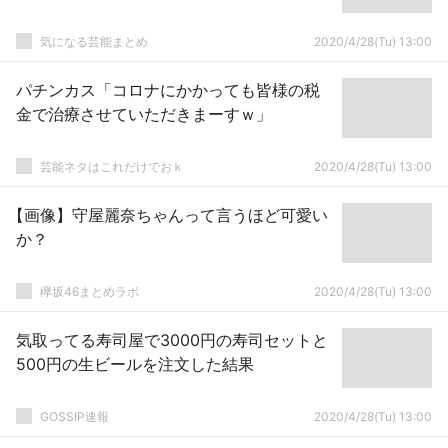
気になる芸能まとめ
2020/4/28(Tu) 13:00
パチンカス「コロナにかかっても皆様の税
金で治療させていただきまーすｗ」
芸能ネタはこれだけでおｋ
2020/4/28(Tu) 13:00
【画像】守屋麗奈ちゃんって言うほど可愛い
か？
欅坂46まとめラボ
2020/4/28(Tu) 13:00
気取ってる寿司屋で3000円の寿司セットと
500円の生ビールを注文した結果
GOSSIP速報
2020/4/28(Tu) 13:00