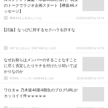
のトークでラジオ企画スタート【欅坂46メ
ッセージ】
欅坂46まとめきんぐだむ
2020/4/28(Tu) 14:14
【討論】なっぴに対するセクハラを許すな
HKTまとめもん【HKT48のまとめ】
2020/4/28(Tu) 14:12
なぜお前らはメンバーのすることなすこと
に尽く否定したりケチを付けたり叩いてば
かりなのか
ROMれ！ペンギン(AKB48まとめ)
2020/4/28(Tu) 14:11
ワロタｗ 乃木坂46新4期生のブログURLが
カッコイイ件ｗｗｗｗｗ