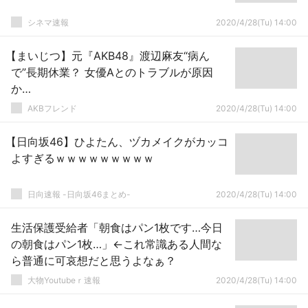
シネマ速報
2020/4/28(Tu) 14:00
【まいじつ】元『AKB48』渡辺麻友“病ん
で”長期休業？ 女優Aとのトラブルが原因
か…
AKBフレンド
2020/4/28(Tu) 14:00
【日向坂46】ひよたん、ヅカメイクがカッコ
よすぎるｗｗｗｗｗｗｗｗｗ
日向速報 -日向坂46まとめ-
2020/4/28(Tu) 14:00
生活保護受給者「朝食はパン1枚です…今日
の朝食はパン1枚…」←これ常識ある人間な
ら普通に可哀想だと思うよなぁ？
大物Youtubeｒ速報
2020/4/28(Tu) 14:00