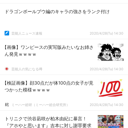
ドラゴンボールブウ編のキャラの強さをランク付け
芸能人ニュース速報
2020/4/28(Tu) 14:30
【画像】ワンピースの実写版みたいなお姉さ
ん発見ｗｗｗｗ
芸能人の気になる噂
2020/4/28(Tu) 14:30
【検証画像】顔30点だが体100点の女子が見
つかった模様ｗｗｗｗ
ミーハー総研（ミーハー総合研究所）
2020/4/28(Tu) 14:30
トリニクで渋谷凪咲が柏木由紀に暴言！
『アホやと思います』吉本に対し謝罪要求