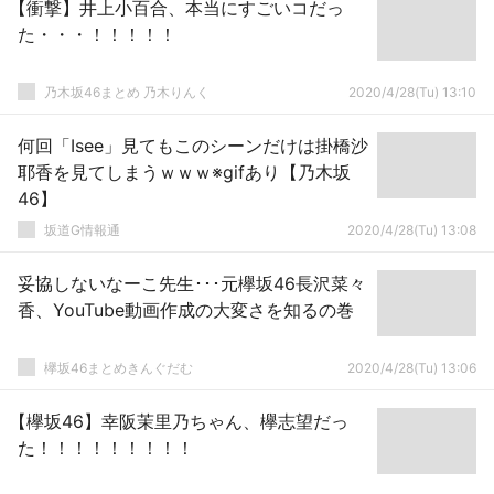
【衝撃】井上小百合、本当にすごいコだっ
た・・・！！！！！
乃木坂46まとめ 乃木りんく
2020/4/28(Tu) 13:10
何回「Isee」見てもこのシーンだけは掛橋沙
耶香を見てしまうｗｗｗ※gifあり【乃木坂
46】
坂道G情報通
2020/4/28(Tu) 13:08
妥協しないなーこ先生･･･元欅坂46長沢菜々
香、YouTube動画作成の大変さを知るの巻
欅坂46まとめきんぐだむ
2020/4/28(Tu) 13:06
【欅坂46】幸阪茉里乃ちゃん、欅志望だっ
た！！！！！！！！！