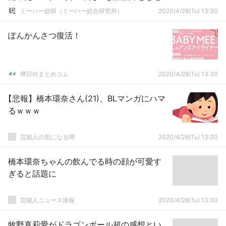
重宝？ 」←これｗｗｗｗ
ミーハー総研（ミーハー総合研究所）
2020/4/28(Tu) 13:30
ぽんかんさつ復活！
欅日向まとめコム
2020/4/28(Tu) 13:30
【悲報】橋本環奈さん(21)、BLマンガにハマ
るｗｗｗ
芸能人の気になる噂
2020/4/28(Tu) 13:30
橋本環奈ちゃんの飲んでる時の顔が可愛す
ぎると話題に
芸能人ニュース速報
2020/4/28(Tu) 13:30
牧野真莉愛がドラゴンボール超の感想とい