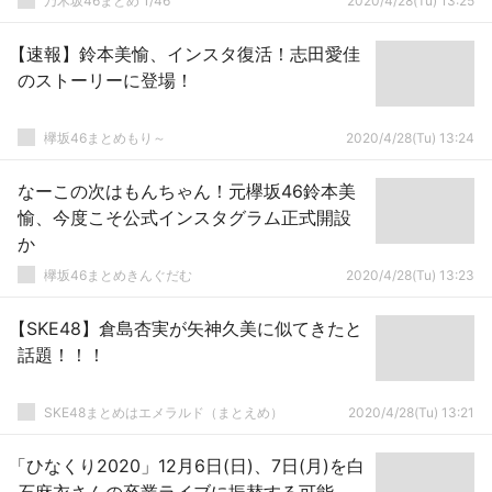
乃木坂46まとめ 1/46
2020/4/28(Tu) 13:25
【速報】鈴本美愉、インスタ復活！志田愛佳
のストーリーに登場！
欅坂46まとめもり～
2020/4/28(Tu) 13:24
なーこの次はもんちゃん！元欅坂46鈴本美
愉、今度こそ公式インスタグラム正式開設
か
欅坂46まとめきんぐだむ
2020/4/28(Tu) 13:23
【SKE48】倉島杏実が矢神久美に似てきたと
話題！！！
SKE48まとめはエメラルド（まとえめ）
2020/4/28(Tu) 13:21
「ひなくり2020」12月6日(日)、7日(月)を白