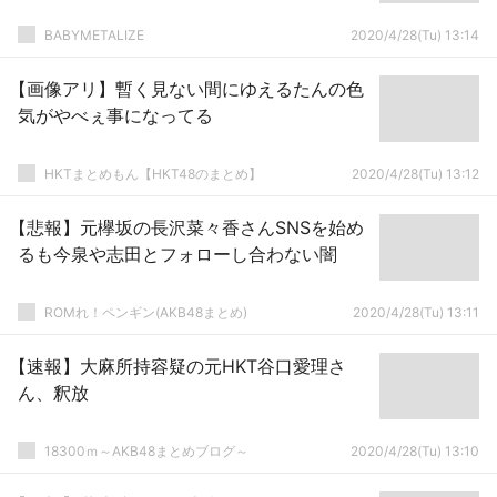
BABYMETALIZE
2020/4/28(Tu) 13:14
【画像アリ】暫く見ない間にゆえるたんの色
気がやべぇ事になってる
HKTまとめもん【HKT48のまとめ】
2020/4/28(Tu) 13:12
【悲報】元欅坂の長沢菜々香さんSNSを始め
るも今泉や志田とフォローし合わない闇
ROMれ！ペンギン(AKB48まとめ)
2020/4/28(Tu) 13:11
【速報】大麻所持容疑の元HKT谷口愛理さ
ん、釈放
18300ｍ～AKB48まとめブログ～
2020/4/28(Tu) 13:10