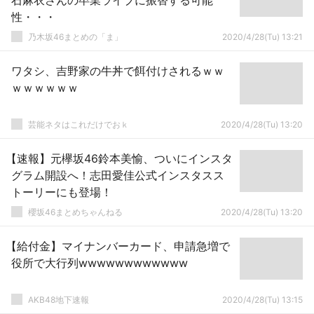
石麻衣さんの卒業ライブに振替する可能
性・・・
乃木坂46まとめの「ま」
2020/4/28(Tu) 13:21
ワタシ、吉野家の牛丼で餌付けされるｗｗ
ｗｗｗｗｗｗ
芸能ネタはこれだけでおｋ
2020/4/28(Tu) 13:20
【速報】元欅坂46鈴本美愉、ついにインスタ
グラム開設へ！志田愛佳公式インスタスス
トーリーにも登場！
櫻坂46まとめちゃんねる
2020/4/28(Tu) 13:20
【給付金】マイナンバーカード、申請急増で
役所で大行列wwwwwwwwwwww
AKB48地下速報
2020/4/28(Tu) 13:15