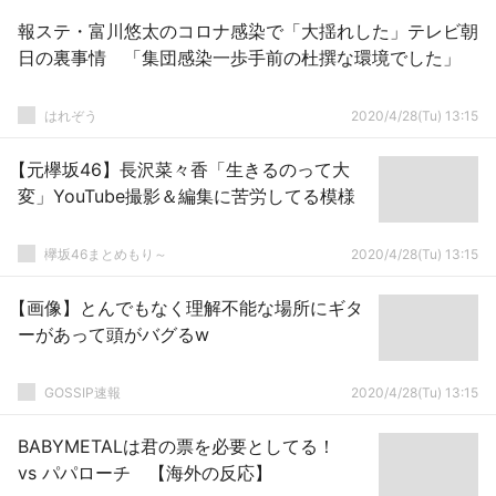
報ステ・富川悠太のコロナ感染で「大揺れした」テレビ朝
日の裏事情 「集団感染一歩手前の杜撰な環境でした」
はれぞう
2020/4/28(Tu) 13:15
【元欅坂46】長沢菜々香「生きるのって大
変」YouTube撮影＆編集に苦労してる模様
欅坂46まとめもり～
2020/4/28(Tu) 13:15
【画像】とんでもなく理解不能な場所にギタ
ーがあって頭がバグるw
GOSSIP速報
2020/4/28(Tu) 13:15
BABYMETALは君の票を必要としてる！
vs パパローチ 【海外の反応】