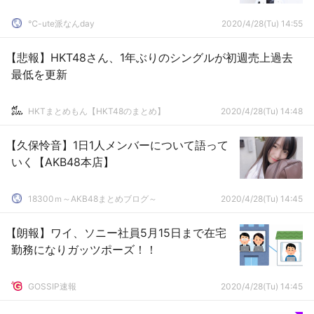
℃-ute派なんday
2020/4/28(Tu) 14:55
【悲報】HKT48さん、1年ぶりのシングルが初週売上過去
最低を更新
HKTまとめもん【HKT48のまとめ】
2020/4/28(Tu) 14:48
【久保怜音】1日1人メンバーについて語って
いく【AKB48本店】
18300ｍ～AKB48まとめブログ～
2020/4/28(Tu) 14:45
【朗報】ワイ、ソニー社員5月15日まで在宅
勤務になりガッツポーズ！！
GOSSIP速報
2020/4/28(Tu) 14:45