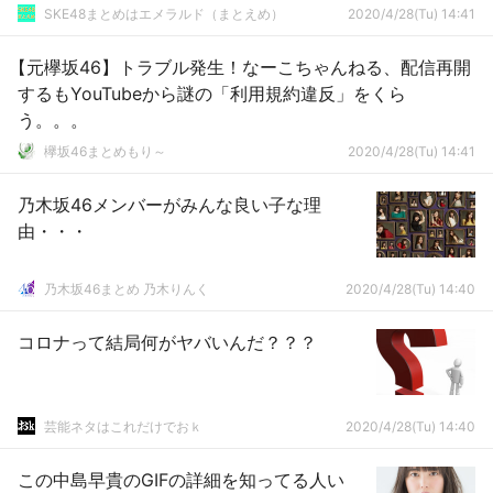
SKE48まとめはエメラルド（まとえめ）
2020/4/28(Tu) 14:41
【元欅坂46】トラブル発生！なーこちゃんねる、配信再開
するもYouTubeから謎の「利用規約違反」をくら
う。。。
欅坂46まとめもり～
2020/4/28(Tu) 14:41
乃木坂46メンバーがみんな良い子な理
由・・・
乃木坂46まとめ 乃木りんく
2020/4/28(Tu) 14:40
コロナって結局何がヤバいんだ？？？
芸能ネタはこれだけでおｋ
2020/4/28(Tu) 14:40
この中島早貴のGIFの詳細を知ってる人い