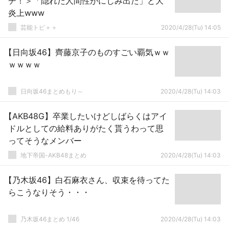
チ！＞「隠れた人間性がにじみ出た」と大
炎上www
芸能トピ＋＋
2020/4/28(Tu) 14:05
【日向坂46】齊藤京子のものすごい覇気ｗｗ
ｗｗｗｗ
日向坂46まとめもり～
2020/4/28(Tu) 14:03
【AKB48G】卒業したいけどしばらくはアイ
ドルとしての給料ありがたく貰うわって思
ってそうなメンバー
地下帝国-AKB48まとめ
2020/4/28(Tu) 14:03
【乃木坂46】白石麻衣さん、収束を待ってた
らこうなりそう・・・
乃木坂46まとめ 1/46
2020/4/28(Tu) 14:03