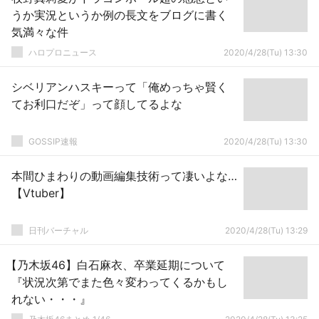
うか実況というか例の長文をブログに書く
気満々な件
ハロプロニュース
2020/4/28(Tu) 13:30
シベリアンハスキーって「俺めっちゃ賢く
てお利口だぞ」って顔してるよな
GOSSIP速報
2020/4/28(Tu) 13:30
本間ひまわりの動画編集技術って凄いよな…
【Vtuber】
日刊バーチャル
2020/4/28(Tu) 13:29
【乃木坂46】白石麻衣、卒業延期について
『状況次第でまた色々変わってくるかもし
れない・・・』