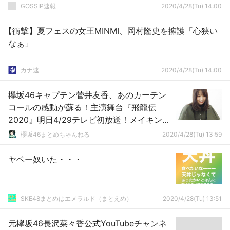
GOSSIP速報
2020/4/28(Tu) 14:00
【衝撃】夏フェスの女王MINMI、岡村隆史を擁護「心狭い
なぁ」
カナ速
2020/4/28(Tu) 14:00
欅坂46キャプテン菅井友香、あのカーテン
コールの感動が蘇る！主演舞台『飛龍伝
2020』明日4/29テレビ初放送！メイキング
を視聴中オフショットが公開！
櫻坂46まとめちゃんねる
2020/4/28(Tu) 13:59
ヤベー奴いた・・・
SKE48まとめはエメラルド（まとえめ）
2020/4/28(Tu) 13:51
元欅坂46長沢菜々香公式YouTubeチャンネ