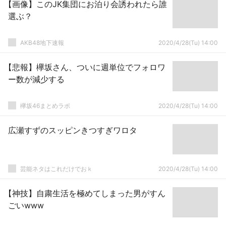
【画像】このJK集団にお泊り会誘われたら誰
選ぶ？
AKB48地下速報
2020/4/28(Tu) 14:00
【悲報】欅坂さん、ついに週単位でフォロワ
ー数が減少する
欅坂46まとめラボ
2020/4/28(Tu) 14:00
広瀬すずのスッピンきつすぎワロタ
芸能ネタはこれだけでおｋ
2020/4/28(Tu) 14:00
【神技】自粛生活を極めてしまった男がすん
ごいwww