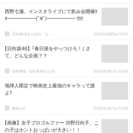
西野七瀬、インスタライブにて飲み会開催ｷ
ﾀ━━━━━━(ﾟ∀ﾟ)━━━━━━ !!!!!
乃木坂46まとめの「ま」
2020/4/28(Tu) 13:01
【日向坂46】｢春日派をやっつけろ！｣ さ
て、どんな企画？？
日向速報 -日向坂46まとめ-
2020/4/28(Tu) 13:00
地球人限定で映画史上最強のキャラって誰
よ?
映画.net
2020/4/28(Tu) 13:00
【画像】女子プロゴルファー 渋野日向子、こ
の子はホントおっぱいが大きい！！