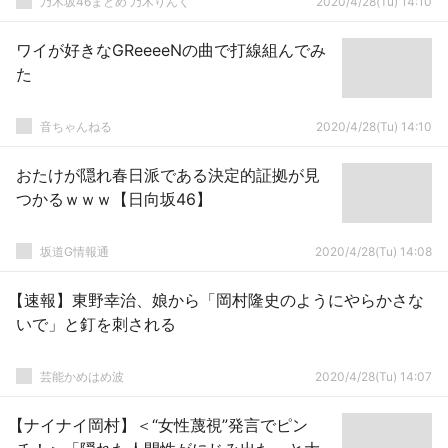
乃木坂46まとめ 乃木りんく
2020/4/28(Tu) 14:10
ワイが好きなGReeeeNの曲で打線組んでみ
た
音ちゃんねる
2020/4/28(Tu) 14:10
おたけが隠れ春日派である決定的証拠が見
つかるｗｗｗ【日向坂46】
坂道G情報通
2020/4/28(Tu) 14:08
【速報】東野幸治、娘から「岡村隆史のようにやらかさな
いで」と釘を刺される
芸能かめはめ波
2020/4/28(Tu) 14:07
【ナイナイ岡村】＜“女性蔑視”発言でピン