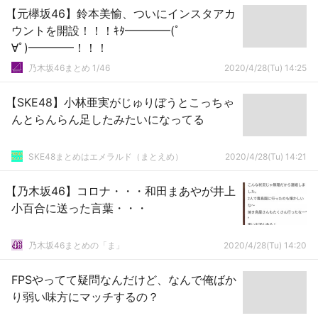
【元欅坂46】鈴本美愉、ついにインスタアカ
ウントを開設！！！ｷﾀ━━━━(ﾟ
∀ﾟ)━━━━！！！
乃木坂46まとめ 1/46
2020/4/28(Tu) 14:25
【SKE48】小林亜実がじゅりぼうとこっちゃ
んとらんらん足したみたいになってる
SKE48まとめはエメラルド（まとえめ）
2020/4/28(Tu) 14:21
【乃木坂46】コロナ・・・和田まあやが井上
小百合に送った言葉・・・
乃木坂46まとめの「ま」
2020/4/28(Tu) 14:20
FPSやってて疑問なんだけど、なんで俺ばか
り弱い味方にマッチするの？