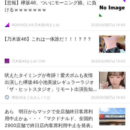
【悲報】欅坂46、ついにモーニング娘。に負
けるｗｗｗｗｗｗｗ
NOGIVIOLA＠乃木坂46まとめ
2020/4/28(Tu) 14:44
【乃木坂46】これは一体誰だ！！！？？？
乃木坂46まとめ 1/46
2020/4/28(Tu) 14:43
吠えたタイミングが奇跡！愛犬ポムも友情
出演した欅坂46小池美波レギュラーラジオ
「ザ・ヒットスタジオ」リモート出演告知
動画が公開
欅坂46まとめきんぐだむ
2020/4/28(Tu) 14:43
あら 明日からマックで全店舗終日客席利
用中止かぁ・・・『マクドナルド、全国約
2900店舗で終日店内客席利用中止を発表』