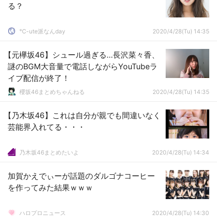
る？
℃-ute派なんday
2020/4/28(Tu) 14:35
【元欅坂46】シュール過ぎる…長沢菜々香、
謎のBGM大音量で電話しながらYouTubeラ
イブ配信が終了！
櫻坂46まとめちゃんねる
2020/4/28(Tu) 14:35
【乃木坂46】これは自分が親でも間違いなく
芸能界入れてる・・・
乃木坂46まとめたいよ
2020/4/28(Tu) 14:34
加賀かえでぃーが話題のダルゴナコーヒー
を作ってみた結果ｗｗｗ
ハロプロニュース
2020/4/28(Tu) 14:30