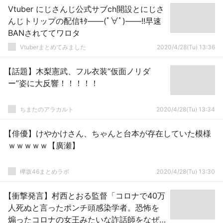
Vtuber にじさんじ公式サブch開設とにじさ
んじトリップの配信ｷﾀ――(ﾟ∀ﾟ)――!!早速
BANされててワロタ
Vtuberまとめてみました
2020/4/28(Tu) 13:36
【話題】木梨憲武、フル衣装“仮面ノリダ
ー”姿に大反響！！！！！
ちまたのアラカルト
2020/4/28(Tu) 13:34
【俳優】けやかけさん、ちゃんと台本が存在していた模様
ｗｗｗｗｗ【廣瀬】
欅坂46まとめラボ
2020/4/28(Tu) 13:30
【衝撃発言】村西とおる監督「コロナで40万
人死ぬと言ったポンチ頭感染学者。恐怖を
煽ったコロナの女王みたいな詐話師をなぜ