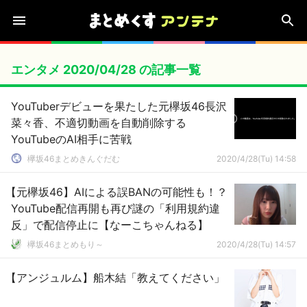
エンタメ 2020/04/28 の記事一覧
YouTuberデビューを果たした元欅坂46長沢
菜々香、不適切動画を自動削除する
YouTubeのAI相手に苦戦
欅坂46まとめきんぐだむ
2020/4/28(Tu) 14:58
【元欅坂46】AIによる誤BANの可能性も！？
YouTube配信再開も再び謎の「利用規約違
反」で配信停止に【なーこちゃんねる】
欅坂46まとめもり～
2020/4/28(Tu) 14:57
【アンジュルム】船木結「教えてください」