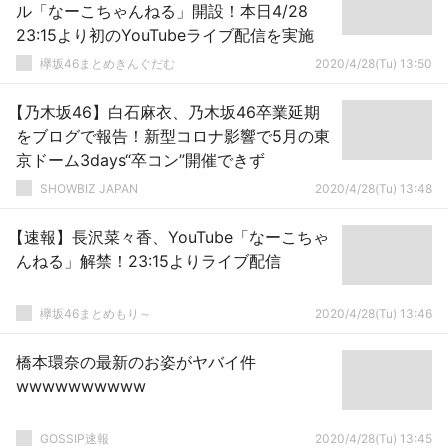
ル「なーこちゃんねる」開設！本日4/28
23:15より初のYouTubeライブ配信を実施
欅坂46まとめきんぐだむ
2020/4/28(Tu) 13:50
【乃木坂46】白石麻衣、乃木坂46卒業延期
をブログで報告！新型コロナ影響で5月の東
京ドーム3days“卒コン”開催できず
SHOWBIZ JAPAN
2020/4/28(Tu) 13:48
【速報】長沢菜々香、YouTube「なーこちゃ
んねる」解禁！23:15よりライブ配信
欅坂46まとめもり～
2020/4/28(Tu) 13:46
橋本環奈の最新のお姿がヤバイ件
wwwwwwwwww
GOSSIP速報
2020/4/28(Tu) 13:45