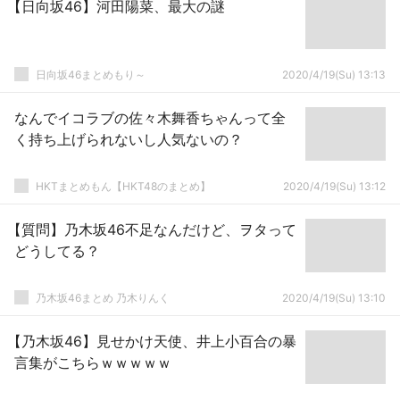
【日向坂46】河田陽菜、最大の謎
日向坂46まとめもり～
2020/4/19(Su) 13:13
なんでイコラブの佐々木舞香ちゃんって全
く持ち上げられないし人気ないの？
HKTまとめもん【HKT48のまとめ】
2020/4/19(Su) 13:12
【質問】乃木坂46不足なんだけど、ヲタって
どうしてる？
乃木坂46まとめ 乃木りんく
2020/4/19(Su) 13:10
【乃木坂46】見せかけ天使、井上小百合の暴
言集がこちらｗｗｗｗｗ