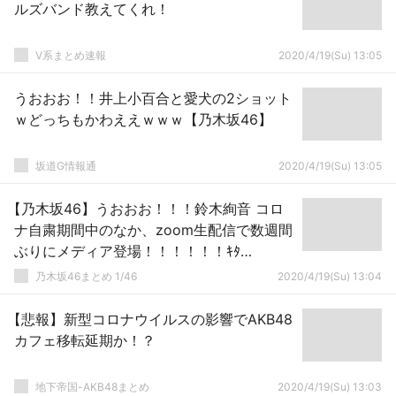
ルズバンド教えてくれ！
V系まとめ速報
2020/4/19(Su) 13:05
うおおお！！井上小百合と愛犬の2ショット
ｗどっちもかわええｗｗｗ【乃木坂46】
坂道G情報通
2020/4/19(Su) 13:05
【乃木坂46】うおおお！！！鈴木絢音 コロ
ナ自粛期間中のなか、zoom生配信で数週間
ぶりにメディア登場！！！！！！ｷﾀ
━━━━(ﾟ∀ﾟ)━━━━！！！
乃木坂46まとめ 1/46
2020/4/19(Su) 13:04
【悲報】新型コロナウイルスの影響でAKB48
カフェ移転延期か！？
地下帝国-AKB48まとめ
2020/4/19(Su) 13:03