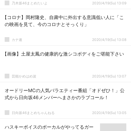
乃木坂46まとめたいよ
2020/4/19(Su) 13:09
【コロナ】岡村隆史、自粛中に外出する意識低い人に「こ
の映画を見て、今のコロナとそっくり」
カナ速
2020/4/19(Su) 13:08
【画像】土屋太鳳の健康的な激シコボディをご堪能下さい
芸能かめはめ波
2020/4/19(Su) 13:07
オードリーMCの人気バラエティー番組「オドぜひ！」公
式から日向坂46メンバーへまさかのラブコール！
日向坂46まとめちゃんねる
2020/4/19(Su) 13:05
ハスキーボイスのボーカルがやってるガー