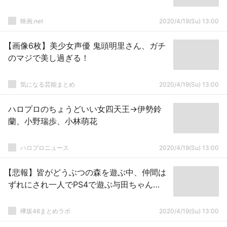
映画.net
2020/4/19(Su) 13:00
【画像6枚】美少女声優 鬼頭明里さん、ガチ
のマジで美し過ぎる！
気になる芸能まとめ
2020/4/19(Su) 13:00
ハロプロのちょうどいい女四天王→伊勢鈴
蘭、小野瑞歩、小林萌花
ハロプロニュース
2020/4/19(Su) 13:00
【悲報】皆がどうぶつの森を遊ぶ中、仲間は
ずれにされ一人でPS4で遊ぶ与田ちゃん…
欅坂46まとめラボ
2020/4/19(Su) 13:00