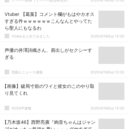
ミーハー総研（ミーハー総合研究所）
2020/4/19(Su) 13:30
Vtuber 【葛葉】コメント欄がもはやカオス
すぎる件ｗｗｗｗｗｗこんなんとやってた
ら聖人にもなるわ
Vtuberまとめてみました
2020/4/19(Su) 13:30
声優の井澤詩織さん、肩出しがセクシーす
ぎる
芸能人ニュース速報
2020/4/19(Su) 13:30
【画像】破局寸前のワイと彼女のこのやり取
り見てくれ
GOSSIP速報
2020/4/19(Su) 13:30
【乃木坂46】西野亮廣『絢音ちゃんはジャン