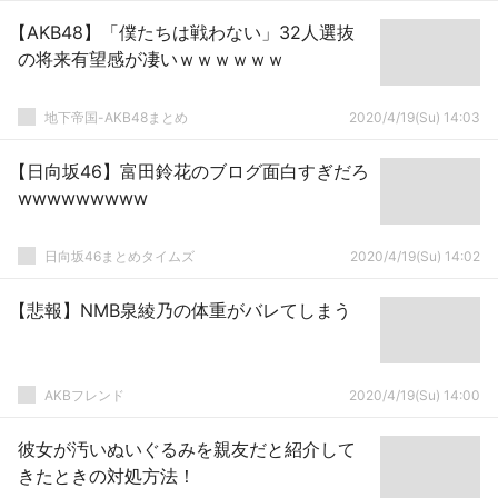
【AKB48】「僕たちは戦わない」32人選抜
の将来有望感が凄いｗｗｗｗｗｗ
地下帝国-AKB48まとめ
2020/4/19(Su) 14:03
【日向坂46】富田鈴花のブログ面白すぎだろ
wwwwwwwww
日向坂46まとめタイムズ
2020/4/19(Su) 14:02
【悲報】NMB泉綾乃の体重がバレてしまう
AKBフレンド
2020/4/19(Su) 14:00
彼女が汚いぬいぐるみを親友だと紹介して
きたときの対処方法！