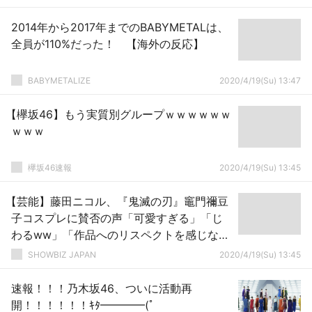
2014年から2017年までのBABYMETALは、
全員が110%だった！ 【海外の反応】
BABYMETALIZE
2020/4/19(Su) 13:47
【欅坂46】もう実質別グループｗｗｗｗｗｗ
ｗｗｗ
欅坂46速報
2020/4/19(Su) 13:45
【芸能】藤田ニコル、『鬼滅の刃』竈門禰豆
子コスプレに賛否の声「可愛すぎる」「じ
わるww」「作品へのリスペクトを感じな
い」
SHOWBIZ JAPAN
2020/4/19(Su) 13:45
速報！！！乃木坂46、ついに活動再
開！！！！！！ｷﾀ━━━━(ﾟ