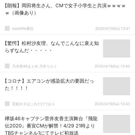
【朗報】岡田将生さん、CMで女子小学生と共演ｗｗｗｗ
ｗ（画像あり）
mashlife通信
2020/4/19(Su) 13:41
【驚愕】松村沙友理、なんでこんなに衰え知
らずなんだ・・・・・
乃木坂46まとめ 乃木りんく
2020/4/19(Su) 13:40
【コロナ】エアコンが感染拡大の要因だっ
た！！！！
芸能ネタはこれだけでおｋ
2020/4/19(Su) 13:40
欅坂46キャプテン菅井友香主演舞台『飛龍
伝2020』番宣CMが解禁！4/29 21時より
TBSチャンネル1にてテレビ初放送