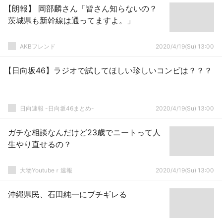
【朗報】 岡部麟さん「皆さん知らないの？
茨城県も新幹線は通ってますよ。」
AKBフレンド
2020/4/19(Su) 13:00
【日向坂46】ラジオで試してほしい珍しいコンビは？？？
日向速報 -日向坂46まとめ-
2020/4/19(Su) 13:00
ガチな相談なんだけど23歳でニートって人
生やり直せるの？
大物Youtubeｒ速報
2020/4/19(Su) 13:00
沖縄県民、石田純一にブチギレる