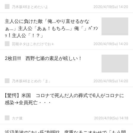
乃木坂46まとめたいよ
2020/4/19(Su) 14:20
主人公に負けた敵「俺…やり直せるかな
ぁ…」主人公「あぁ！もちろ…」俺「」ﾊﾟｧﾝ
ｯ！主人公「！？」
芸能ネタはこれだけでおｋ
2020/4/19(Su) 14:20
2枚目!!! 西野七瀬の素足が眩しい！
乃木坂46まとめの「ま」
2020/4/19(Su) 14:20
【驚愕】米国 コロナで死んだ人の葬式で6人がコロナに
感染→全員死亡・・・
カナ速
2020/4/19(Su) 14:18
浜辺美波の“カレ氏”判明!? 度重なるニオわせで「もう間