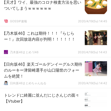
【天才】ワイ、最強のコロナ検査方法を思い
ついてしまうｗｗｗｗｗｗ
GOSSIP速報
2020/4/19(Su) 14:45
【乃木坂46】これは期待！！！『らじら
ー！』次回放送内容が判明！！！！！！
乃木坂46まとめ 1/46
2020/4/19(Su) 14:43
【日向坂46】楽天ゴールデンイーグルス期待
のルーキー津留崎選手が山口陽世のフォー
ムを絶賛！
日向坂46まとめちゃんねる
2020/4/19(Su) 14:42
トレンドに綺麗に並んだにじさんじの面々
【Vtuber】