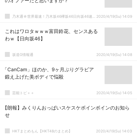
のオファーだと思いますか？
乃木通☆世界最速！乃木坂46欅坂46日向坂46速報まとめ
2020/4/19(Su) 14:09
これはワロタｗｗｗ富田鈴花、センスある
わｗ【日向坂46】
坂道G情報通
2020/4/19(Su) 14:08
「CanCam」ほのか、9ヶ月ぶりグラビア
鍛え上げた美ボディで悩殺
芸能トピ＋＋
2020/4/19(Su) 14:05
【朗報】みくりんおっぱいスケスケボインボインのお知ら
せ
HKTまとめもん【HKT48のまとめ】
2020/4/19(Su) 14:03