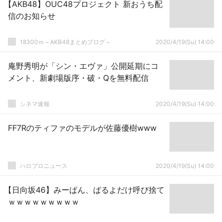
【AKB48】OUC48プロジェクト 新おうち配
信のお知らせ
18300ｍ～AKB48まとめブログ～
2020/4/19(Su) 14:00
庵野秀明が「シン・エヴァ」公開延期にコ
メント、新劇場版序・破・Qを無料配信
シネマ速報
2020/4/19(Su) 14:00
FF7Rのティファのモデルが佐藤優樹www
ハロプロニュース
2020/4/19(Su) 14:00
【日向坂46】みーぱん、ぱるよだけ呼び捨て
ｗｗｗｗｗｗｗｗｗ