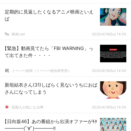
定期的に見返したくなるアニメ映画といえ
ば
映画.net
2020/4/19(Su) 14:30
【緊急】動画見てたら「FBI WARNING」っ
て出てきた件・・・・
ミーハー総研（ミーハー総合研究所）
2020/4/19(Su) 14:30
新垣結衣さん(31)しばらく見ないうちにおば
さんになってしまう
芸能人の気になる噂
2020/4/19(Su) 14:30
【日向坂46】あの番組から出演オファーがｷﾀ
━━━━(ﾟ∀ﾟ)━━━━!!