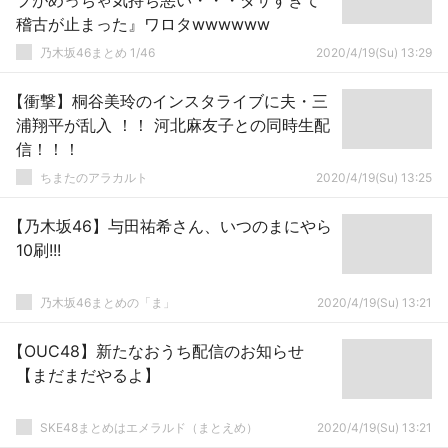
プがめっちゃ気持ち悪い・・・ダサすぎて
稽古が止まった』ワロタwwwwww
乃木坂46まとめ 1/46
2020/4/19(Su) 13:29
【衝撃】桐谷美玲のインスタライブに夫・三
浦翔平が乱入 ！！ 河北麻友子との同時生配
信！！！
ちまたのアラカルト
2020/4/19(Su) 13:25
【乃木坂46】与田祐希さん、いつのまにやら
10刷!!!
乃木坂46まとめの「ま」
2020/4/19(Su) 13:21
【OUC48】新たなおうち配信のお知らせ
【まだまだやるよ】
SKE48まとめはエメラルド（まとえめ）
2020/4/19(Su) 13:21