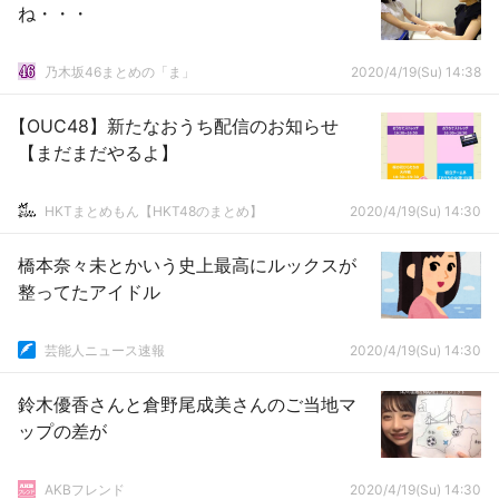
ね・・・
乃木坂46まとめの「ま」
2020/4/19(Su) 14:38
【OUC48】新たなおうち配信のお知らせ
【まだまだやるよ】
HKTまとめもん【HKT48のまとめ】
2020/4/19(Su) 14:30
橋本奈々未とかいう史上最高にルックスが
整ってたアイドル
芸能人ニュース速報
2020/4/19(Su) 14:30
鈴木優香さんと倉野尾成美さんのご当地マ
ップの差が
AKBフレンド
2020/4/19(Su) 14:30