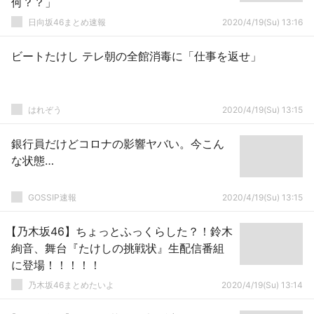
何？？」
日向坂46まとめ速報
2020/4/19(Su) 13:16
ビートたけし テレ朝の全館消毒に「仕事を返せ」
はれぞう
2020/4/19(Su) 13:15
銀行員だけどコロナの影響ヤバい。今こん
な状態…
GOSSIP速報
2020/4/19(Su) 13:15
【乃木坂46】ちょっとふっくらした？！鈴木
絢音、舞台『たけしの挑戦状』生配信番組
に登場！！！！！
乃木坂46まとめたいよ
2020/4/19(Su) 13:14