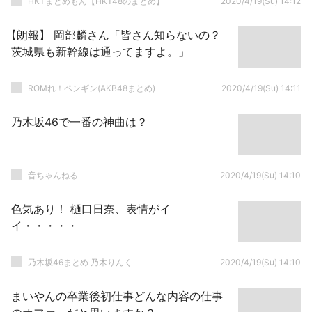
HKTまとめもん【HKT48のまとめ】
2020/4/19(Su) 14:12
【朗報】 岡部麟さん「皆さん知らないの？
茨城県も新幹線は通ってますよ。」
ROMれ！ペンギン(AKB48まとめ)
2020/4/19(Su) 14:11
乃木坂46で一番の神曲は？
音ちゃんねる
2020/4/19(Su) 14:10
色気あり！ 樋口日奈、表情がイ
イ・・・・・
乃木坂46まとめ 乃木りんく
2020/4/19(Su) 14:10
まいやんの卒業後初仕事どんな内容の仕事