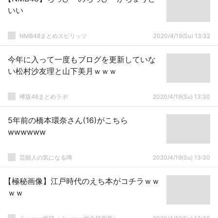
いい
NMB48まとめスピリッツ
2020/4/19(Su) 13:32
今年に入って一度もブログを更新していな
い松村沙友理と山下美月ｗｗｗ
欅坂46まとめラボ
2020/4/19(Su) 13:30
5年前の橋本環奈さん(16)がこちら
wwwwww
芸能人の気になる噂
2020/4/19(Su) 13:30
【極秘画像】江戸時代のえち本がコチラｗｗ
ｗｗ