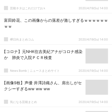
芸能ネタはこれだけでおｋ
2020/4/19(Su) 14:00
富田鈴花、この画像からの落差が激しすぎるｗｗｗｗｗｗ
ｗｗ
欅日向まとめコム
2020/4/19(Su) 14:00
【コロナ】元NHK住吉美紀アナがコロナ感染
か 肺炎で入院ＰＣＲ検査
News Bomb｜ニュースまとめサイト
2020/4/19(Su) 14:00
【画像9枚】声優 井澤詩織さん、肩出しがセ
クシーすぎるww ww ww
気になる芸能まとめ
2020/4/19(Su) 14:00