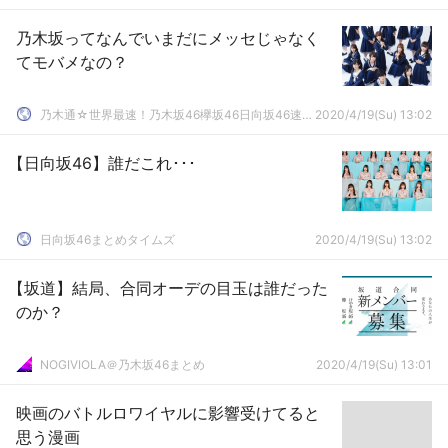
乃木坂ってなんでいまだにメッセじゃなく
てモバメなの？
乃木通☆世界最速！乃木坂46欅坂46日向坂46速報まとめ
2020/4/19(Su) 13:02
【日向坂46】誰だこれ･･･
日向坂46まとめタイムズ
2020/4/19(Su) 13:02
【坂道】結局、合同オーデの目玉は誰だった
のか？
NOGIVIOLA＠乃木坂46まとめ
2020/4/19(Su) 13:01
映画のバトルロワイヤルに影響受けてると
思う漫画