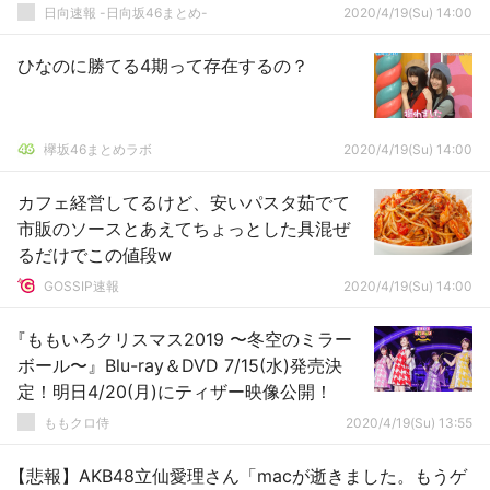
日向速報 -日向坂46まとめ-
2020/4/19(Su) 14:00
ひなのに勝てる4期って存在するの？
欅坂46まとめラボ
2020/4/19(Su) 14:00
カフェ経営してるけど、安いパスタ茹でて
市販のソースとあえてちょっとした具混ぜ
るだけでこの値段w
GOSSIP速報
2020/4/19(Su) 14:00
『ももいろクリスマス2019 〜冬空のミラー
ボール〜』Blu-ray＆DVD 7/15(水)発売決
定！明日4/20(月)にティザー映像公開！
ももクロ侍
2020/4/19(Su) 13:55
【悲報】AKB48立仙愛理さん「macが逝きました。もうゲ