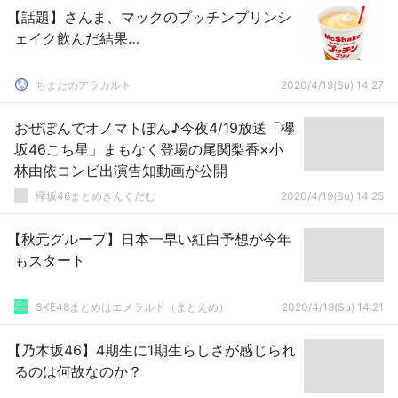
【話題】さんま、マックのプッチンプリンシ
ェイク飲んだ結果…
ちまたのアラカルト
2020/4/19(Su) 14:27
おぜぽんでオノマトぽん♪今夜4/19放送「欅
坂46こち星」まもなく登場の尾関梨香×小
林由依コンビ出演告知動画が公開
欅坂46まとめきんぐだむ
2020/4/19(Su) 14:25
【秋元グループ】日本一早い紅白予想が今年
もスタート
SKE48まとめはエメラルド（まとえめ）
2020/4/19(Su) 14:21
【乃木坂46】4期生に1期生らしさが感じられ
るのは何故なのか？