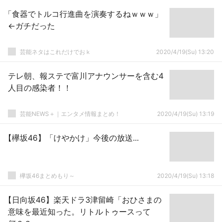
「食器でトルコ行進曲を演奏するねｗｗｗ」
←ガチだった
芸能ネタはこれだけでおｋ
2020/4/19(Su) 13:20
テレ朝、報ステで富川アナウンサーを含む4
人目の感染者！！
芸能NEWS＋｜エンタメ情報まとめ！
2020/4/19(Su) 13:19
【欅坂46】「けやかけ」今後の放送...
欅坂46まとめもり～
2020/4/19(Su) 13:18
【日向坂46】楽天ドラ3津留崎「おひさまの
意味を最近知った。リトルトゥースって