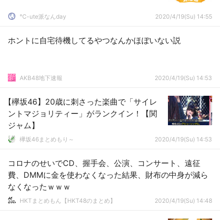
℃-ute派なんday
2020/4/19(Su) 14:55
ホントに自宅待機してるやつなんかほぼいない説
AKB48地下速報
2020/4/19(Su) 14:53
【欅坂46】20歳に刺さった楽曲で「サイレ
ントマジョリティー」がランクイン！【関
ジャム】
欅坂46まとめもり～
2020/4/19(Su) 14:53
コロナのせいでCD、握手会、公演、コンサート、遠征
費、DMMに金を使わなくなった結果、財布の中身が減ら
なくなったｗｗｗ
HKTまとめもん【HKT48のまとめ】
2020/4/19(Su) 14:48