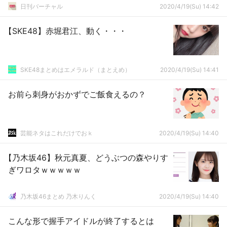
日刊バーチャル
2020/4/19(Su) 14:42
【SKE48】赤堀君江、動く・・・
SKE48まとめはエメラルド（まとえめ）
2020/4/19(Su) 14:41
お前ら刺身がおかずでご飯食えるの？
芸能ネタはこれだけでおｋ
2020/4/19(Su) 14:40
【乃木坂46】秋元真夏、どうぶつの森やりす
ぎワロタｗｗｗｗｗ
乃木坂46まとめ 乃木りんく
2020/4/19(Su) 14:40
こんな形で握手アイドルが終了するとは