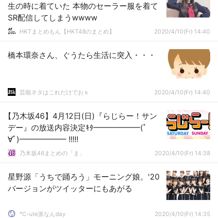
生の時に着ていた 本物のセーラー服を着て
SR配信してしまうwwww
HKTまとめもん【HKT48のまとめ】
2020/4/10(Fr) 14:40
橋本環奈さん、ぐうたら生活に突入・・・
芸能ネタはこれだけでおｋ
2020/4/10(Fr) 14:40
【乃木坂46】4月12日(日)『らじらー！サン
デー』の放送内容決定ｷﾀ━━━━━━(ﾟ
∀ﾟ)━━━━━━ !!!!!
乃木坂46まとめの「ま」
2020/4/10(Fr) 14:38
星野源「うちで踊ろう」モーニング娘。'20
バージョンがツイッターにもあがる
℃-ute派なんday
2020/4/10(Fr) 14:35