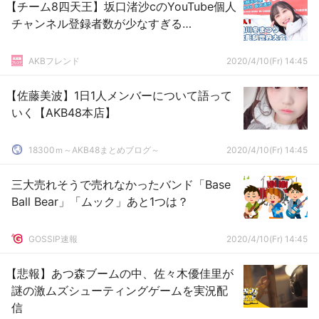
【チーム8四天王】坂口渚沙cのYouTube個人
チャンネル登録者数が少なすぎる…
AKBフレンド
2020/4/10(Fr) 14:45
【佐藤美波】1日1人メンバーについて語って
いく【AKB48本店】
18300ｍ～AKB48まとめブログ～
2020/4/10(Fr) 14:45
三大売れそうで売れなかったバンド「Base
Ball Bear」「ムック」あと1つは？
GOSSIP速報
2020/4/10(Fr) 14:45
【悲報】あつ森ブームの中、佐々木優佳里が
謎の激ムズシューティングゲームを実況配
信