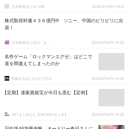
乃木坂46まとめ 1/46
2020/4/10(Fr) 14:21
株式取得対価４３６億円!!! ソニー、中国のビリビリに出
資！
乃木坂46まとめの「ま」
2020/4/10(Fr) 14:20
名作ゲーム「ロックマンエグゼ」はどこで
道を間違えてしまったのか
芸能ネタはこれだけでおｋ
2020/4/10(Fr) 14:20
【定期】達家真姫宝が今日も歪む【定例】
HKTまとめもん【HKT48のまとめ】
2020/4/10(Fr) 14:20
日向坂46加藤史帆、オードリー春日さんに