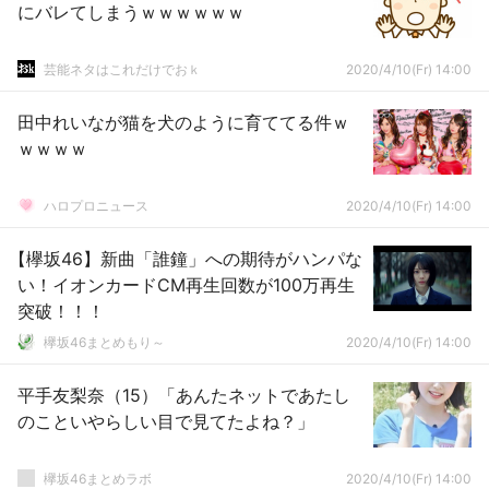
にバレてしまうｗｗｗｗｗｗ
芸能ネタはこれだけでおｋ
2020/4/10(Fr) 14:00
田中れいなが猫を犬のように育ててる件ｗ
ｗｗｗｗ
ハロプロニュース
2020/4/10(Fr) 14:00
【欅坂46】新曲「誰鐘」への期待がハンパな
い！イオンカードCM再生回数が100万再生
突破！！！
欅坂46まとめもり～
2020/4/10(Fr) 14:00
平手友梨奈（15）「あんたネットであたし
のこといやらしい目で見てたよね？」
欅坂46まとめラボ
2020/4/10(Fr) 14:00