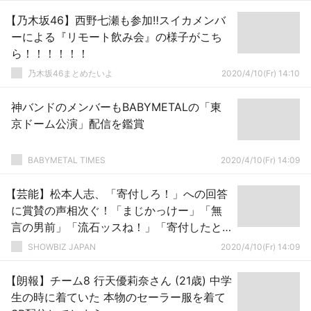
【乃木坂46】西野七瀬も参加‼スイカメンバ
ーによる『リモート飲み会』の様子がこち
ら！！！！！！
乃木坂46まとめたいよ
2020/4/10(Fr) 14:10
神バンドのメンバーもBABYMETALの「東
京ドーム公演」配信を鑑賞
BABYMETAL TIMES
2020/4/10(Fr) 14:09
【芸能】松本人志、「寄付しろ！」への回答
に賞賛の声相次ぐ！「まじかっけー」「無
言の男前」「流石ッスね！」「寄付したと
も言ってない（早口）」「多分してない
SHOWBIZ JAPAN
2020/4/10(Fr) 14:09
（早口）」
【朗報】チーム8 行天優莉奈さん (21歳) 中学
生の時に着ていた 本物のセーラー服を着て