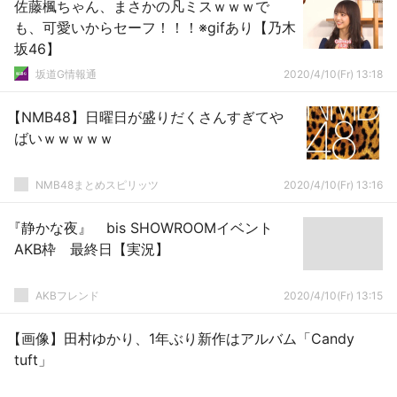
佐藤楓ちゃん、まさかの凡ミスｗｗｗで
も、可愛いからセーフ！！！※gifあり【乃木
坂46】
坂道G情報通
2020/4/10(Fr) 13:18
【NMB48】日曜日が盛りだくさんすぎてや
ばいｗｗｗｗｗ
NMB48まとめスピリッツ
2020/4/10(Fr) 13:16
『静かな夜』 bis SHOWROOMイベント
AKB枠 最終日【実況】
AKBフレンド
2020/4/10(Fr) 13:15
【画像】田村ゆかり、1年ぶり新作はアルバム「Candy
tuft」