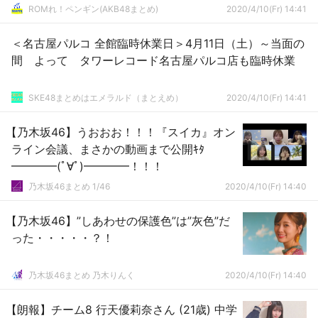
ROMれ！ペンギン(AKB48まとめ)
2020/4/10(Fr) 14:41
＜名古屋パルコ 全館臨時休業日＞4月11日（土）～当面の
間 よって タワーレコード名古屋パルコ店も臨時休業
SKE48まとめはエメラルド（まとえめ）
2020/4/10(Fr) 14:41
【乃木坂46】うおおお！！！『スイカ』オン
ライン会議、まさかの動画まで公開ｷﾀ
━━━━(ﾟ∀ﾟ)━━━━！！！
乃木坂46まとめ 1/46
2020/4/10(Fr) 14:40
【乃木坂46】”しあわせの保護色”は”灰色”だ
った・・・・・？！
乃木坂46まとめ 乃木りんく
2020/4/10(Fr) 14:40
【朗報】チーム8 行天優莉奈さん (21歳) 中学