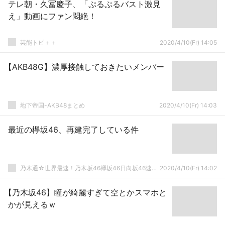
テレ朝・久冨慶子、「ぷるぷるバスト激見
え」動画にファン悶絶！
芸能トピ＋＋
2020/4/10(Fr) 14:05
【AKB48G】濃厚接触しておきたいメンバー
地下帝国-AKB48まとめ
2020/4/10(Fr) 14:03
最近の欅坂46、再建完了している件
乃木通☆世界最速！乃木坂46欅坂46日向坂46速報まとめ
2020/4/10(Fr) 14:02
【乃木坂46】瞳が綺麗すぎて空とかスマホと
かが見えるｗ