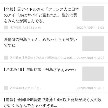
【悲報】元アイドルさん「フランス人に日本
のアイドルはヤバイと言われた。性的消費
をみんなが楽しんでる」
地下帝国-AKB48まとめ
2020/4/10(Fr) 13:03
映像研の飛鳥ちゃん、めちゃくちゃ可愛い
ですね
乃木通☆世界最速！乃木坂46欅坂46日向坂46速報まとめ
2020/4/10(Fr) 13:02
【乃木坂46】与田祐希「飛鳥ざまぁwww」
乃木坂46まとめの「ま」
2020/4/10(Fr) 13:02
【速報】全国LINE調査で発覚！4日以上発熱が続く人の数
がいくらなんでもヤバすぎる…