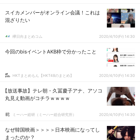
スイカメンバーがオンライン会議！これは
混ざりたい
欅日向まとめコム
2020/4/10(Fr) 14:30
今回のbisイベントAKB枠で分かったこと
HKTまとめもん【HKT48のまとめ】
2020/4/10(Fr) 14:30
【放送事故】テレ朝・久冨慶子アナ、アソコ
丸見え動画がコチラｗｗｗｗ
ミーハー総研（ミーハー総合研究所）
2020/4/10(Fr) 14:30
なぜ韓国映画＞＞＞＞日本映画になってし
まったのか？