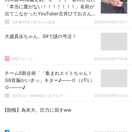
「本当に愛がない！！！！！！！」名前が
出てこなかったYouTuber古井ひでおさんに
激おこ！
日向坂46まとめちゃんねる
2020/4/10(Fr) 14:17
大盛真歩ちゃん、SRで謎の号泣！
AKBフレンド
2020/4/10(Fr) 14:16
チーム8新企画「「集まれエイトちゃん！
G8首脳かいぎっ」キター♪───Ｏ（≧∇≦）
Ｏ────♪
18300ｍ～AKB48まとめブログ～
2020/4/10(Fr) 14:15
【朗報】為末大、圧力に屈すww