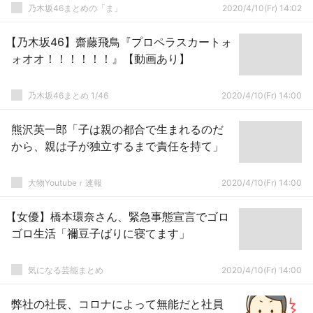
乃木坂46まとめの「ま」
2020/4/10(Fr) 14:02
【乃木坂46】齋藤飛鳥『プロペラスカートォ
ォオオ！！！！！！』【動画あり】
乃木坂46まとめ 1/46
2020/4/10(Fr) 14:00
熊沢英一郎「子は親の都合で生まれるのだ
から、親は子が独立するまで責任を持て」
大物Youtubeｒ速報
2020/4/10(Fr) 14:00
【女優】橋本環奈さん、緊急事態宣言でゴロ
ゴロ生活「禰豆子ばりに寝てます」
気になる芸能まとめ
2020/4/10(Fr) 14:00
弊社の社長、コロナによって無能だと社員