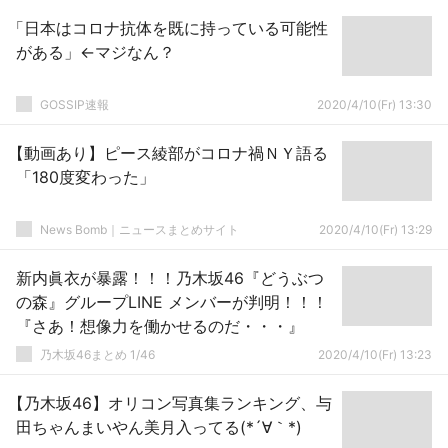
「日本はコロナ抗体を既に持っている可能性
がある」←マジなん？
GOSSIP速報
2020/4/10(Fr) 13:30
【動画あり】ピース綾部がコロナ禍ＮＹ語る
「180度変わった」
News Bomb｜ニュースまとめサイト
2020/4/10(Fr) 13:29
新内眞衣が暴露！！！乃木坂46『どうぶつ
の森』グループLINE メンバーが判明！！！
『さあ！想像力を働かせるのだ・・・』
乃木坂46まとめ 1/46
2020/4/10(Fr) 13:23
【乃木坂46】オリコン写真集ランキング、与
田ちゃんまいやん美月入ってる(*´∀｀*)