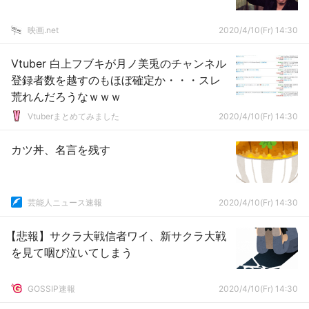
映画.net
2020/4/10(Fr) 14:30
Vtuber 白上フブキが月ノ美兎のチャンネル
登録者数を越すのもほぼ確定か・・・スレ
荒れんだろうなｗｗｗ
Vtuberまとめてみました
2020/4/10(Fr) 14:30
カツ丼、名言を残す
芸能人ニュース速報
2020/4/10(Fr) 14:30
【悲報】サクラ大戦信者ワイ、新サクラ大戦
を見て咽び泣いてしまう
GOSSIP速報
2020/4/10(Fr) 14:30