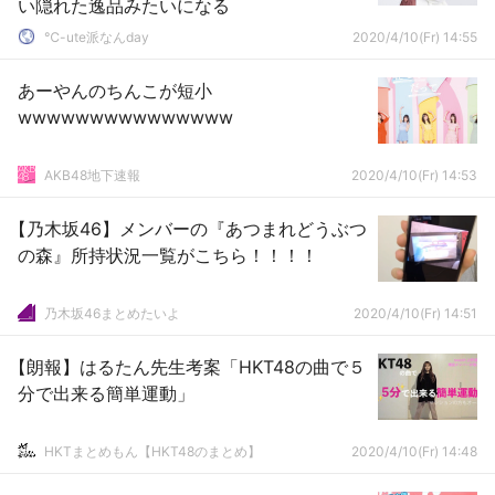
い隠れた逸品みたいになる
℃-ute派なんday
2020/4/10(Fr) 14:55
あーやんのちんこが短小
wwwwwwwwwwwwwww
AKB48地下速報
2020/4/10(Fr) 14:53
【乃木坂46】メンバーの『あつまれどうぶつ
の森』所持状況一覧がこちら！！！！
乃木坂46まとめたいよ
2020/4/10(Fr) 14:51
【朗報】はるたん先生考案「HKT48の曲で５
分で出来る簡単運動」
HKTまとめもん【HKT48のまとめ】
2020/4/10(Fr) 14:48