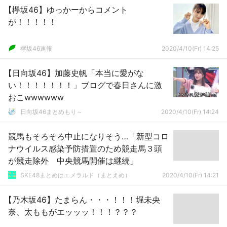
【欅坂46】ゆっかーからコメント
が！！！！！
欅坂46速報
2020/4/10(Fr) 14:25
【日向坂46】加藤史帆「本当に愛がな
い！！！！！！！」ブログで春日さんに激
おこwwwwww
日向坂46まとめもり～
2020/4/10(Fr) 14:24
競馬もそろそろ中止になりそう…「新型コロ
ナウイルス感染予防措置のため競走馬３頭
が競走除外 中央競馬開催は継続」
SKE48まとめはエメラルド（まとえめ）
2020/4/10(Fr) 14:21
【乃木坂46】たまらん・・・！！！堀未央
奈、太ももがエッッッ！！！？？？