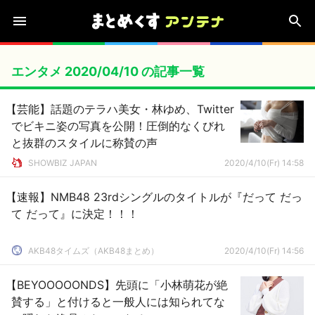
エンタメ 2020/04/10 の記事一覧
【芸能】話題のテラハ美女・林ゆめ、Twitter
でビキニ姿の写真を公開！圧倒的なくびれ
と抜群のスタイルに称賛の声
SHOWBIZ JAPAN
2020/4/10(Fr) 14:58
【速報】NMB48 23rdシングルのタイトルが『だって だっ
て だって』に決定！！！
AKB48タイムズ（AKB48まとめ）
2020/4/10(Fr) 14:56
【BEYOOOOONDS】先頭に「小林萌花が絶
賛する」と付けると一般人には知られてな