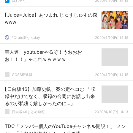
はれぞう
2020/4/10(Fr) 14:15
【Juice=Juice】あつまれ じゅすじゅすの森
www
℃-ute派なんday
2020/4/10(Fr) 14:15
芸人達「youtuberやるぞ！うおおお
お！！！」←これｗｗｗｗｗ
GOSSIP速報
2020/4/10(Fr) 14:15
【日向坂46】加藤史帆、案の定ヘコむ 「収
録中だけでなく、収録の合間にお話し出来
るのが私凄く嬉しかったのに…」
日向坂46まとめ速報
2020/4/10(Fr) 14:13
TDC「メンバー個人のYouTubeチャンネル開設！」 メン