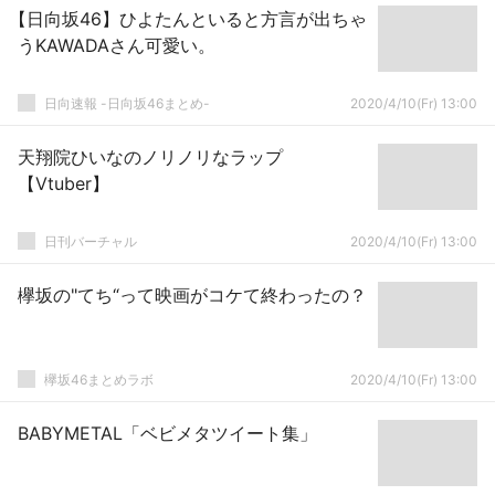
【日向坂46】ひよたんといると方言が出ちゃ
うKAWADAさん可愛い。
日向速報 -日向坂46まとめ-
2020/4/10(Fr) 13:00
天翔院ひいなのノリノリなラップ
【Vtuber】
日刊バーチャル
2020/4/10(Fr) 13:00
欅坂の"てち“って映画がコケて終わったの？
欅坂46まとめラボ
2020/4/10(Fr) 13:00
BABYMETAL「ベビメタツイート集」