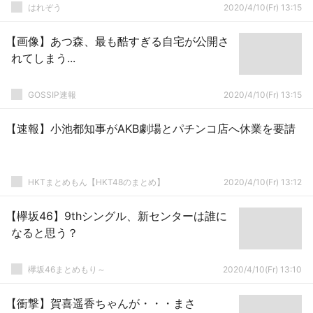
はれぞう
2020/4/10(Fr) 13:15
【画像】あつ森、最も酷すぎる自宅が公開さ
れてしまう...
GOSSIP速報
2020/4/10(Fr) 13:15
【速報】小池都知事がAKB劇場とパチンコ店へ休業を要請
HKTまとめもん【HKT48のまとめ】
2020/4/10(Fr) 13:12
【欅坂46】9thシングル、新センターは誰に
なると思う？
欅坂46まとめもり～
2020/4/10(Fr) 13:10
【衝撃】賀喜遥香ちゃんが・・・まさ