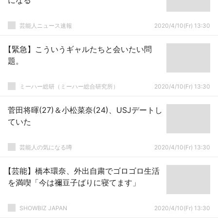
になる
芸能人ニュース速報
2020/4/10(Fr) 13:30
【緊急】こういうギャルたちと会いたい問
題。
ミーハー総研（ミーハー総合研究所）
2020/4/10(Fr) 13:30
菅田将暉(27)＆小松菜奈(24)、USJデートし
ていた
芸能人の気になる噂
2020/4/10(Fr) 13:30
【芸能】橋本環奈、外出自粛でゴロゴロ生活
を満喫「今は禰豆子ばりに寝てます」
SHOWBIZ JAPAN
2020/4/10(Fr) 13:30