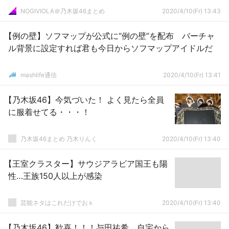
NOGIVIOLA＠乃木坂46まとめ
2020/4/10(Fr) 13:43
【例の壁】ソフマップが公式に“例の壁”を配布 バーチャ
ル背景に設定すれば君も今日からソフマップアイドルだ
mashlife通信
2020/4/10(Fr) 13:41
【乃木坂46】今気づいた！ よく見たら全員
に服着せてる・・・！
乃木坂46まとめ 乃木りんく
2020/4/10(Fr) 13:40
【王室クラスター】サウジアラビア国王も陽
性…王族150人以上が感染
芸能ネタはこれだけでおｋ
2020/4/10(Fr) 13:40
【乃木坂46】歓喜！！！与田祐希、自宅から