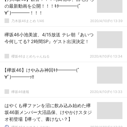
の最新動画を公開！！！ｷﾀ━━━━(ﾟ
∀ﾟ)━━━━！！！
乃木坂46まとめ 1/46
2020/4/10(Fr) 13:39
欅坂46小池美波、4/15放送 テレ朝『あいつ
今何してる? 2時間SP』ゲスト出演決定！
櫻坂46まとめちゃんねる
2020/4/10(Fr) 13:34
【欅坂46】けやみみ神回ｷﾀ━━━━(ﾟ
∀ﾟ)━━━━ｯ!!
欅坂46速報
2020/4/10(Fr) 13:33
はやくも欅ファンを沼に飲み込み始めた欅
坂46新メンバー大沼晶保、けやかけスタジ
オ初登場【欅って、書けない？】