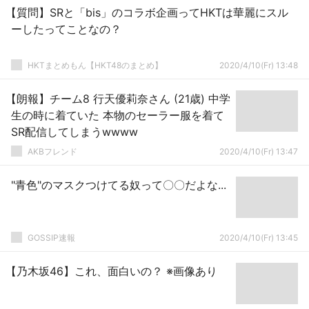
【質問】SRと「bis」のコラボ企画ってHKTは華麗にスル
ーしたってことなの？
HKTまとめもん【HKT48のまとめ】
2020/4/10(Fr) 13:48
【朗報】チーム8 行天優莉奈さん (21歳) 中学
生の時に着ていた 本物のセーラー服を着て
SR配信してしまうwwww
AKBフレンド
2020/4/10(Fr) 13:47
"青色"のマスクつけてる奴って〇〇だよな...
GOSSIP速報
2020/4/10(Fr) 13:45
【乃木坂46】これ、面白いの？ ※画像あり