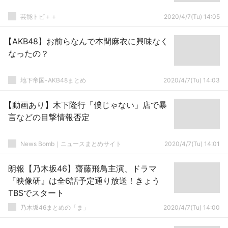
芸能トピ＋＋
2020/4/7(Tu) 14:05
【AKB48】お前らなんで本間麻衣に興味なく
なったの？
地下帝国-AKB48まとめ
2020/4/7(Tu) 14:03
【動画あり】木下隆行「僕じゃない」店で暴
言などの目撃情報否定
News Bomb｜ニュースまとめサイト
2020/4/7(Tu) 14:01
朗報【乃木坂46】齋藤飛鳥主演、ドラマ
『映像研』は全6話予定通り放送！きょう
TBSでスタート
乃木坂46まとめの「ま」
2020/4/7(Tu) 14:00