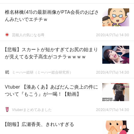
椎名林檎(41)の最新画像がPTA会長のおばさ
んみたいでエチチｗ
芸能人の気になる噂
2020/4/7(Tu) 14:30
【悲報】スカートが短かすぎてお尻の始まり
が見えてる女子高生がコチラｗｗｗｗ
ミーハー総研（ミーハー総合研究所）
2020/4/7(Tu) 14:30
Vtuber 【湊あくあ】あばだんご炎上の件に
ついて『もこう』が一喝！【動画】
Vtuberまとめてみました
2020/4/7(Tu) 14:30
【朗報】広瀬香美、きれいすぎる