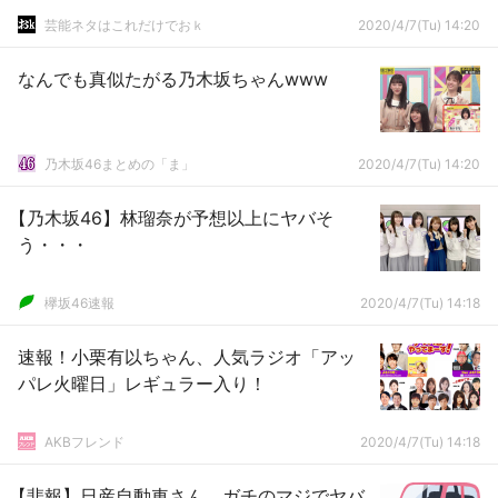
芸能ネタはこれだけでおｋ
2020/4/7(Tu) 14:20
なんでも真似たがる乃木坂ちゃんwww
乃木坂46まとめの「ま」
2020/4/7(Tu) 14:20
【乃木坂46】林瑠奈が予想以上にヤバそ
う・・・
欅坂46速報
2020/4/7(Tu) 14:18
速報！小栗有以ちゃん、人気ラジオ「アッ
パレ火曜日」レギュラー入り！
AKBフレンド
2020/4/7(Tu) 14:18
【悲報】日産自動車さん、ガチのマジでヤバ