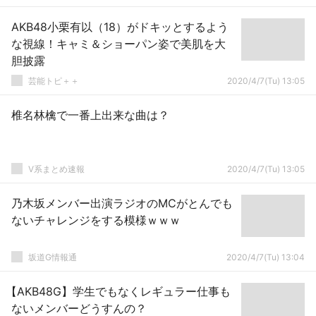
AKB48小栗有以（18）がドキッとするよう
な視線！キャミ＆ショーパン姿で美肌を大
胆披露
芸能トピ＋＋
2020/4/7(Tu) 13:05
椎名林檎で一番上出来な曲は？
V系まとめ速報
2020/4/7(Tu) 13:05
乃木坂メンバー出演ラジオのMCがとんでも
ないチャレンジをする模様ｗｗｗ
坂道G情報通
2020/4/7(Tu) 13:04
【AKB48G】学生でもなくレギュラー仕事も
ないメンバーどうすんの？