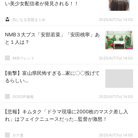
い美少女配信者が発見される！！
気になる芸能まとめ
2020/4/7(Tu) 14:00
NMB３大ブス「安部若菜」「安田桃寧」あ
と１人は？
AKBフレンド
2020/4/7(Tu) 14:00
【衝撃】富山県民怖すぎる...家に〇〇投げて
るらしい...
GOSSIP速報
2020/4/7(Tu) 14:00
【悲報】キムタク「ドラマ現場に2000枚のマスク差し入
れ」はフェイクニュースだった…監督が激怒！
カナ速
2020/4/7(Tu) 14:00