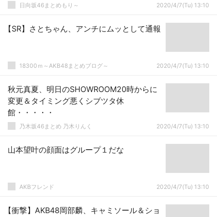
日向坂46まとめもり～
2020/4/7(Tu) 13:10
【SR】さとちゃん、アンチにムッとして通報
18300ｍ～AKB48まとめブログ～
2020/4/7(Tu) 13:10
秋元真夏、明日のSHOWROOM20時からに
変更＆タイミング悪くシブツタ休
館・・・・・
乃木坂46まとめ 乃木りんく
2020/4/7(Tu) 13:10
山本望叶の顔面はグループ１だな
AKBフレンド
2020/4/7(Tu) 13:10
【衝撃】AKB48岡部麟、キャミソール＆ショ