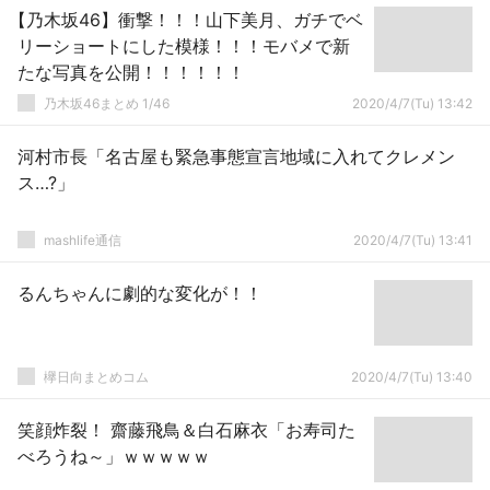
【乃木坂46】衝撃！！！山下美月、ガチでベ
リーショートにした模様！！！モバメで新
たな写真を公開！！！！！！
乃木坂46まとめ 1/46
2020/4/7(Tu) 13:42
河村市長「名古屋も緊急事態宣言地域に入れてクレメン
ス…?」
mashlife通信
2020/4/7(Tu) 13:41
るんちゃんに劇的な変化が！！
欅日向まとめコム
2020/4/7(Tu) 13:40
笑顔炸裂！ 齋藤飛鳥＆白石麻衣「お寿司た
べろうね～」ｗｗｗｗｗ