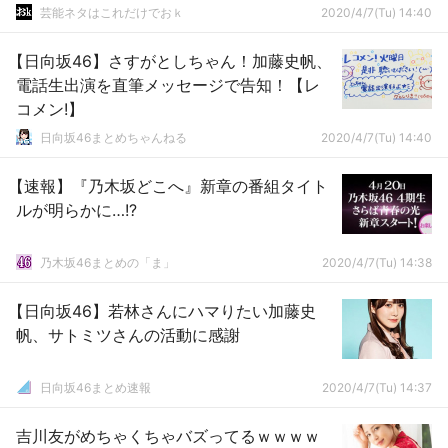
芸能ネタはこれだけでおｋ
2020/4/7(Tu) 14:40
【日向坂46】さすがとしちゃん！加藤史帆、
電話生出演を直筆メッセージで告知！【レ
コメン!】
日向坂46まとめちゃんねる
2020/4/7(Tu) 14:40
【速報】『乃木坂どこへ』新章の番組タイト
ルが明らかに…!?
乃木坂46まとめの「ま」
2020/4/7(Tu) 14:38
【日向坂46】若林さんにハマりたい加藤史
帆、サトミツさんの活動に感謝
日向坂46まとめ速報
2020/4/7(Tu) 14:37
吉川友がめちゃくちゃバズってるｗｗｗｗ