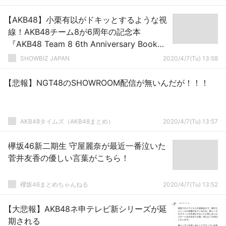
【AKB48】小栗有以がドキッとするような視
線！AKB48チーム8が6周年の記念本
『AKB48 Team 8 6th Anniversary Book』
を発売
SHOWBIZ JAPAN
2020/4/7(Tu) 13:58
【悲報】NGT48のSHOWROOM配信が無いんだが！！！
AKB48タイムズ（AKB48まとめ）
2020/4/7(Tu) 13:57
欅坂46新二期生 守屋麗奈が最近一番泣いた
菅井友香の優しい言葉がこちら！
櫻坂46まとめちゃんねる
2020/4/7(Tu) 13:52
【大悲報】AKB48ネ申テレビ新シリーズが延
期される