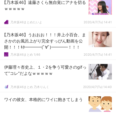
【乃木坂46】遠藤さくら無自覚にアナを切る
ｗｗｗｗｗ
乃木坂46まとめたいよ
2020/4/7(Tu) 14:41
【乃木坂46】うおおお！！！井上小百合、ま
さかのお風呂上がり完全すっぴん動画を公
開！！！ｷﾀ━━━━(ﾟ∀ﾟ)━━━━！！！
乃木坂46まとめ 1/46
2020/4/7(Tu) 14:41
伊藤理々杏史上、１・2を争う可愛さのgifっ
て”コレ”だよなｗｗｗｗｗ
乃木坂46まとめ 乃木りんく
2020/4/7(Tu) 14:40
ワイの彼女、本格的にワイに飽きてしまう