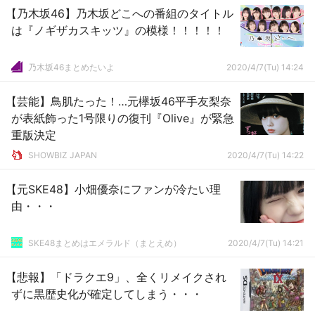
【乃木坂46】乃木坂どこへの番組のタイトル
は『ノギザカスキッツ』の模様！！！！！
乃木坂46まとめたいよ
2020/4/7(Tu) 14:24
【芸能】鳥肌たった！…元欅坂46平手友梨奈
が表紙飾った1号限りの復刊『Olive』が緊急
重版決定
SHOWBIZ JAPAN
2020/4/7(Tu) 14:22
【元SKE48】小畑優奈にファンが冷たい理
由・・・
SKE48まとめはエメラルド（まとえめ）
2020/4/7(Tu) 14:21
【悲報】「ドラクエ9」、全くリメイクされ
ずに黒歴史化が確定してしまう・・・