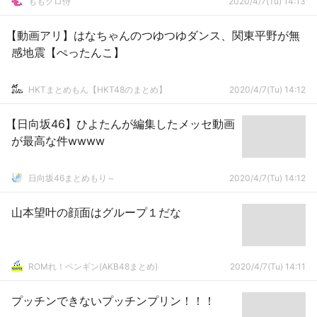
ももクロ侍
2020/4/7(Tu) 14:13
【動画アリ】はなちゃんのつゆつゆダンス、関東平野が無
感地震【ぺったんこ】
HKTまとめもん【HKT48のまとめ】
2020/4/7(Tu) 14:12
【日向坂46】ひよたんが編集したメッセ動画
が最高な件wwww
日向坂46まとめもり～
2020/4/7(Tu) 14:12
山本望叶の顔面はグループ１だな
ROMれ！ペンギン(AKB48まとめ)
2020/4/7(Tu) 14:11
プッチンできないプッチンプリン！！！