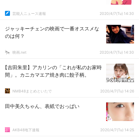
芸能人ニュース速報
2020/4/7(Tu) 14:30
ジャッキーチェンの映画で一番オススメな
のは何？
映画.net
2020/4/7(Tu) 14:30
【吉田朱里】アカリンの「これが私のお家時
間」。カニカマエア焼き肉に餃子柄。
NMB48まとめといたで
2020/4/7(Tu) 14:26
田中美久ちゃん、表紙でおっぱい
AKB48地下速報
2020/4/7(Tu) 14:25