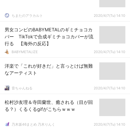
ちまたのアラカルト
2020/4/7(Tu) 14:10
男女コンビのBABYMETALのギミチョコカ
バー TikTokで合成ギミチョコカバーが流
行る 【海外の反応】
BABYMETALIZE
2020/4/7(Tu) 14:10
洋楽で「これが好きだ」と言っとけば無難
なアーティスト
音ちゃんねる
2020/4/7(Tu) 14:10
松村沙友理＆寺田蘭世、癒される（目が回
る？）くるくるgifがこちらｗｗｗ
乃木坂46まとめ 乃木りんく
2020/4/7(Tu) 14:10