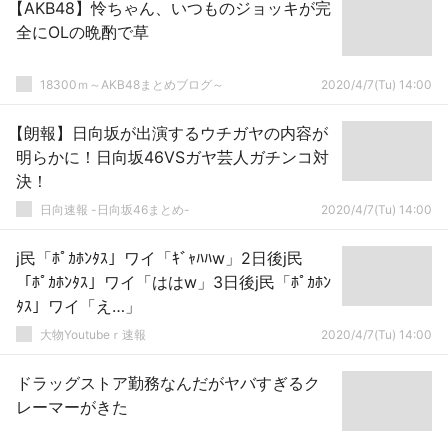
【AKB48】怜ちゃん、いつものジョッキが完
全にOLの晩酌で草
18300ｍ～AKB48まとめブログ～
2020/4/7(Tu) 14:00
【朗報】日向坂が出演するウチガヤの内容が
明らかに！日向坂46VSガヤ芸人ガチンコ対
決！
日向速報 -日向坂46まとめ-
2020/4/7(Tu) 14:00
j民「ﾎﾟｶﾎﾝﾀｽ」ワイ「ｷﾞｬﾊﾊw」2日後j民
「ﾎﾟｶﾎﾝﾀｽ」ワイ「ははw」3日後j民「ﾎﾟｶﾎﾝ
ﾀｽ」ワイ「え…」
大物Youtubeｒ速報
2020/4/7(Tu) 14:00
ドラッグストア勤務なんだがヤバすぎるク
レーマーがきた