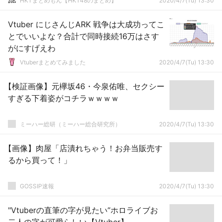
HKTまとめもん【HKT48のまとめ】
2020/4/7(Tu) 13:30
Vtuber にじさんじARK 戦争は大成功ってこ
とでいいよな？合計で同時接続16万はさす
がにすげえわ
Vtuberまとめてみました
2020/4/7(Tu) 13:30
【検証画像】元欅坂46・今泉佑唯、セクシー
すぎる下着姿がコチラｗｗｗｗ
ミーハー総研（ミーハー総合研究所）
2020/4/7(Tu) 13:30
【画像】肉屋「店潰れちゃう！お弁当販売す
るから買って！」
GOSSIP速報
2020/4/7(Tu) 13:30
"Vtuberの直筆の字が見たい”ホロライブお