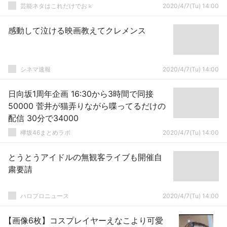
芸能ネタはこれだけでおｋ
2020/4/7(Tu) 14:00
感動して泣ける映画教えてクレメンス
シネマ速報
2020/4/7(Tu) 14:00
日向坂1周年企画 16:30から3時間で同接
50000 菅井が猫弄りながら喋ってるだけの
配信 30分で34000
欅坂46まとめラボ
2020/4/7(Tu) 14:00
とうとうアイドルの無観客ライブも開催自
粛要請
ハロプロニュース
2020/4/7(Tu) 14:00
【画像6枚】コスプレイヤーえなこより可愛