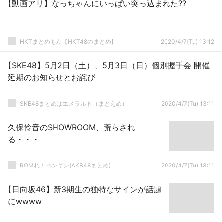
【動画アリ】なっちゃんにいっぱい突っ込まれた??
HKTまとめもん【HKT48のまとめ】
2020/4/7(Tu) 13:12
【SKE48】5月2日（土）、5月3日（日）個別握手会 開催
延期のお知らせとお詫び
SKE48まとめはエメラルド（まとえめ）
2020/4/7(Tu) 13:11
久保怜音のSHOWROOM、荒らされ
る・・・
ROMれ！ペンギン(AKB48まとめ)
2020/4/7(Tu) 13:11
【日向坂46】新3期生の独特なサインが話題
にwwww