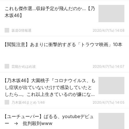
これも傑作選…収録予定が飛んだのか…【乃
木坂46】
坂道G情報通
2020/4/7(Tu) 14:08
【閲覧注意】あまりに衝撃的すぎる「トラウマ映画」10本
芸能かめはめ波
2020/4/7(Tu) 14:07
【乃木坂46】大園桃子『コロナウイルス、も
し症状が出ていないだけで感染していたと
したら...。これ以上生きているのが嫌になる
程辛い思いをする方が増えないように…』
乃木坂46まとめ 1/46
2020/4/7(Tu) 14:05
【ユーチューバー】ぱるる、youtubeデビュ
ー → 批判殺到www