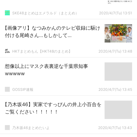
SKE48まとめはエメラルド（まとえめ）
2020/4/7(Tu) 13:51
【画像アリ】なつみかんのテレビ収録に駆け
付ける尾崎さん…もしかして…
HKTまとめもん【HKT48のまとめ】
2020/4/7(Tu) 13:48
想像以上にマスク表裏逆な千葉県知事
wwwww
GOSSIP速報
2020/4/7(Tu) 13:45
【乃木坂46】実家ですっぴんの井上小百合を
ご覧ください！！！！！
乃木坂46まとめたいよ
2020/4/7(Tu) 13:43