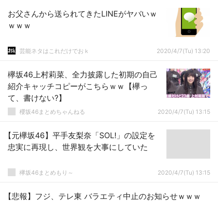
お父さんから送られてきたLINEがヤバいｗ
ｗｗｗ
芸能ネタはこれだけでおｋ
2020/4/7(Tu) 13:20
欅坂46上村莉菜、全力披露した初期の自己
紹介キャッチコピーがこちらｗｗ【欅っ
て、書けない?】
櫻坂46まとめちゃんねる
2020/4/7(Tu) 13:15
【元欅坂46】平手友梨奈「SOL!」の設定を
忠実に再現し、世界観を大事にしていた
欅坂46まとめもり～
2020/4/7(Tu) 13:15
【悲報】フジ、テレ東 バラエティ中止のお知らせｗｗｗ