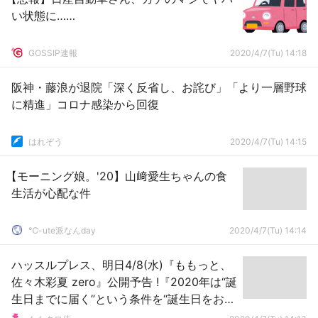
い状態に……
GOSSIP速報
2020/4/7(Tu) 14:18
阪神・藤浪が退院「深く反省し、お詫び」「より一層野球
に精進」コロナ感染から回復
はれぞう
2020/4/7(Tu) 14:15
【モーニング娘。'20】山﨑愛生ちゃんの食
生活が心配な件
℃-ute派なんday
2020/4/7(Tu) 14:14
ハッスルプレス、明日4/8(水)『ももっと、
佐々木彩夏 zero』公開予告 !『2020年は“誕
生日までに届く”という条件を“誕生日をお祝
いする”に』