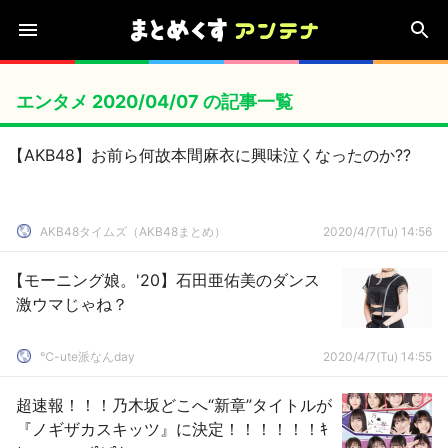
エンタメ 2020/04/07 の記事一覧
【AKB48】お前ら何故本間麻衣に興味泣くなったのか??
AKB48タイムズ（AKB48まとめ）
2020/4/7(Tu) 14:56
【モーニング娘。'20】石田亜佑美のダンス
激ウマじゃね？
℃-ute派なんday
2020/4/7(Tu) 14:55
超速報！！！乃木坂どこへ“新章”タイトルが
『ノギザカスキッツ』に決定！！！！！！ｷ