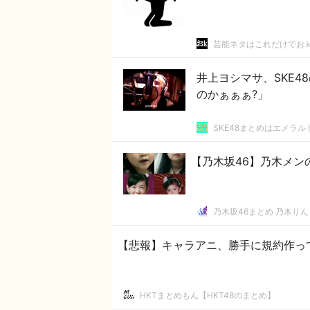
芸能ネタはこれだけでお
井上ヨシマサ、SKE48
のかぁぁぁ?」
SKE48まとめはエメラ
【乃木坂46】乃木メン
乃木坂46まとめ 乃木りん
【悲報】キャラアニ、勝手に規約作っ
HKTまとめもん【HKT48のまとめ】