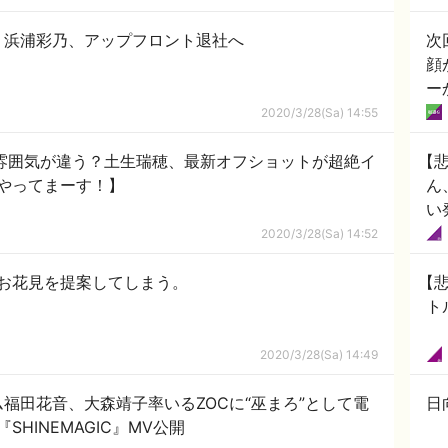
】浜浦彩乃、アップフロント退社へ
次
顔
ー
2020/3/28(Sa) 14:55
て雰囲気が違う？土生瑞穂、最新オフショットが超絶イ
【
やってまーす！】
ん
い
2020/3/28(Sa) 14:52
お花見を提案してしまう。
【悲
ト
2020/3/28(Sa) 14:49
福田花音、大森靖子率いるZOCに“巫まろ”として電
日
HINEMAGIC』MV公開