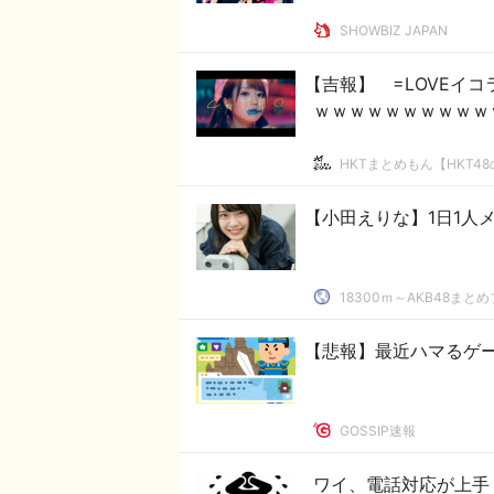
SHOWBIZ JAPAN
【吉報】 =LOVEイ
ｗｗｗｗｗｗｗｗｗｗ
HKTまとめもん【HKT4
【小田えりな】1日1人
18300ｍ～AKB48まと
【悲報】最近ハマるゲ
GOSSIP速報
ワイ、電話対応が上手