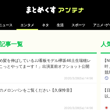
ニュース
エンタメ
ネタ
生活
スポーツ
アニメ･ゲ
 の記事一覧
人
め髪を伸ばしているJJ看板モデル欅坂46土生瑞穂レ
【N
こっとやってまーす！」出演直前オフショット公開
叶
競
「H
2020/3/28(Sa) 14:56
製のメロンパンをご覧ください【久保怜音】
【日
以
2020/3/28(Sa) 14:56