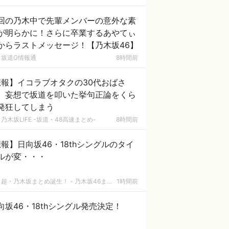
回の乃木中で先輩メンバーの意外な素
が明らかに！さらに卒業するあやてぃ
からラストメッセージ！【乃木坂46】
坂道G情報通
8時間前
悲報】イコラブオタクの30代おばさ
、妄想で坂道を叩いた挙句正論をくら
発狂してしまう
乃木坂LIFE -坂道・48高速まとめ-
8時間前
報】日向坂46・18thシングルのタイ
ルが変・・・
超・乃木坂まとめ誕生！ - 乃木坂46まとめ
1時間前
向坂46・18thシングル発売決定！