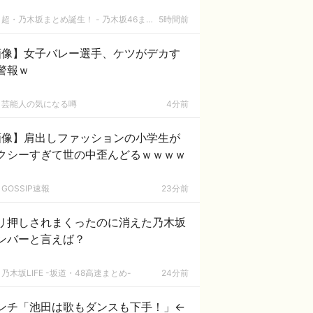
超・乃木坂まとめ誕生！ - 乃木坂46まとめ
5時間前
画像】女子バレー選手、ケツがデカす
警報ｗ
芸能人の気になる噂
4分前
画像】肩出しファッションの小学生が
クシーすぎて世の中歪んどるｗｗｗｗ
GOSSIP速報
23分前
リ押しされまくったのに消えた乃木坂
ンバーと言えば？
乃木坂LIFE -坂道・48高速まとめ-
24分前
ンチ「池田は歌もダンスも下手！」←