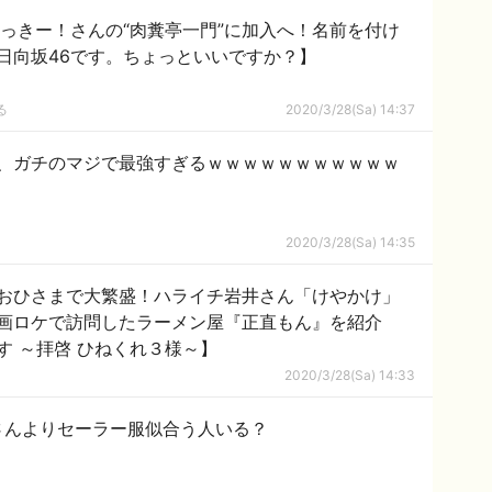
くっきー！さんの“肉糞亭一門”に加入へ！名前を付け
日向坂46です。ちょっといいですか？】
る
2020/3/28(Sa) 14:37
、ガチのマジで最強すぎるｗｗｗｗｗｗｗｗｗｗｗ
2020/3/28(Sa) 14:35
おひさまで大繁盛！ハライチ岩井さん「けやかけ」
画ロケで訪問したラーメン屋『正直もん』を紹介
す ～拝啓 ひねくれ３様～】
2020/3/28(Sa) 14:33
さんよりセーラー服似合う人いる？