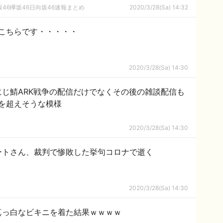
46欅坂46日向坂46速報まとめ
2020/3/28(Sa) 14:32
こちらです・・・・・
2020/3/28(Sa) 14:30
一】にじ鯖ARK戦争の配信だけでなくその後の雑談配信も
を超えそうな模様
2020/3/28(Sa) 14:30
ートさん、裁判で惨敗した挙句コロナで逝く
2020/3/28(Sa) 14:30
真っ白なビキニを着た結果ｗｗｗｗ