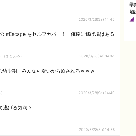
学
加
ｋ
2020/3/28(Sa) 14:43
の #Escape をセルフカバー！「俺達に逃げ場はある
ルド（まとえめ）
2020/3/28(Sa) 14:41
の幼少期、みんな可愛いから癒されろｗｗｗ
く
2020/3/28(Sa) 14:40
て逃げる気満々
2020/3/28(Sa) 14:38