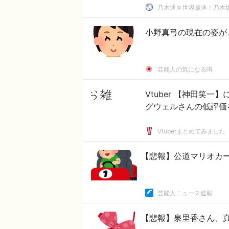
乃木通☆世界最速！乃木坂
小野真弓の現在の姿が
芸能人の気になる噂
Vtuber 【神田笑
グウェルさんの低評価
Vtuberまとめてみました
【悲報】公道マリオカ
芸能人ニュース速報
【悲報】泉里香さん、