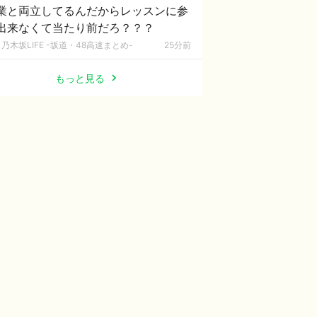
業と両立してるんだからレッスンに参
出来なくて当たり前だろ？？？
乃木坂LIFE -坂道・48高速まとめ-
25分前
もっと見る