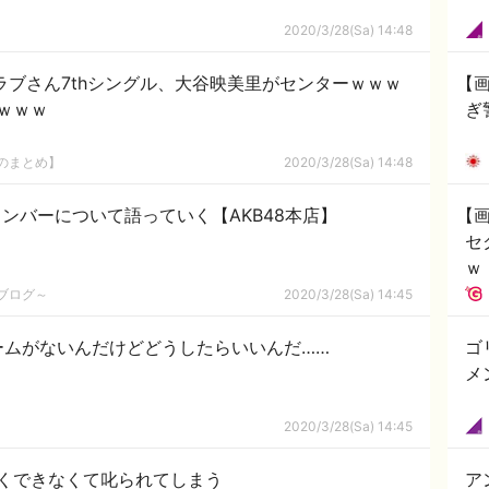
2020/3/28(Sa) 14:48
コラブさん7thシングル、大谷映美里がセンターｗｗｗ
【
ｗｗｗ
ぎ
8のまとめ】
2020/3/28(Sa) 14:48
メンバーについて語っていく【AKB48本店】
【
セ
ｗ
めブログ～
2020/3/28(Sa) 14:45
ームがないんだけどどうしたらいいんだ……
ゴ
メ
2020/3/28(Sa) 14:45
くできなくて叱られてしまう
ア