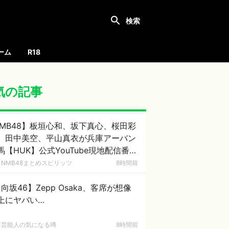
ーム
R18
気の記事
MB48】板垣心和、坂下真心、桜田彩
、田中美空、平山真衣が兵庫アーバン
馬【HUK】公式YouTube現地配信番組
UK Campus Live」に出演
NMB48まとめスピリッツ
8時間前
向坂46】Zepp Osaka、客席が想像
上にヤバい…
芸能人の気になる噂
8時間前