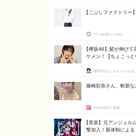
【こぶしファクトリー
℃-ute派なんday
【欅坂46】髪が伸び
ケメン！【ちょこっと
櫻坂46まとめちゃんねる
篠崎彩奈さん、斬新な
AKB48地下速報
【音楽】元アンジュルム
撃加入！新体制による『S