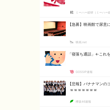
ミーハー総研（ミーハー
【急募】映画館で尿意
映画.net
「寝落ち通話」←これ
GOSSIP速報
【悲報】バナナマンの
ｗｗｗｗｗｗｗ
欅坂46速報