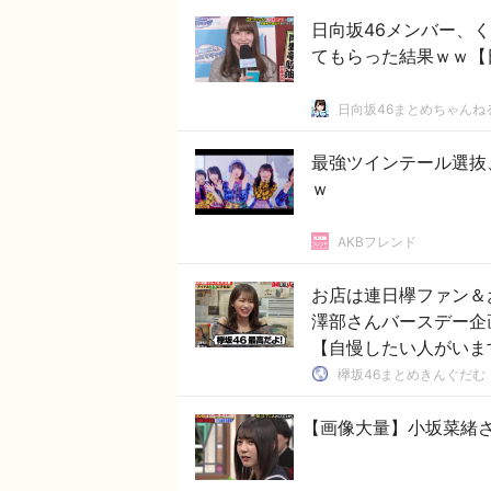
日向坂46メンバー、
てもらった結果ｗｗ【
日向坂46まとめちゃんね
最強ツインテール選抜
ｗ
AKBフレンド
お店は連日欅ファン＆
澤部さんバースデー企
【自慢したい人がいま
欅坂46まとめきんぐだむ
【画像大量】小坂菜緒