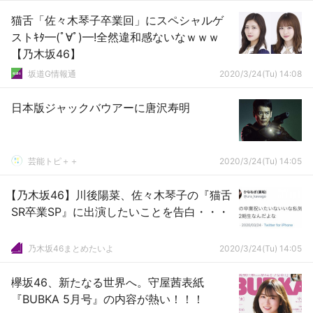
猫舌「佐々木琴子卒業回」にスペシャルゲ
ストｷﾀ━(ﾟ∀ﾟ)━!全然違和感ないなｗｗｗ
【乃木坂46】
坂道G情報通
2020/3/24(Tu) 14:08
日本版ジャックバウアーに唐沢寿明
芸能トピ＋＋
2020/3/24(Tu) 14:05
【乃木坂46】川後陽菜、佐々木琴子の『猫舌
SR卒業SP』に出演したいことを告白・・・
乃木坂46まとめたいよ
2020/3/24(Tu) 14:05
欅坂46、新たなる世界へ。守屋茜表紙
『BUBKA 5月号』の内容が熱い！！！