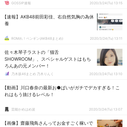
GOSSIP速報
2020/3/24(Tu) 13:15
【速報】AKB48前田彩佳、右自然気胸の為休
養
ROMれ！ペンギン(AKB48まとめ)
2020/3/24(Tu) 13:11
佐々木琴子ラストの「猫舌
SHOWROOM」、スペシャルゲストはもち
ろんあの元メンバー！
乃木坂46まとめ 乃木りんく
2020/3/24(Tu) 13:10
【動画】川口春奈の最新お●ぱいがガチでデカすぎる！こ
れはもう抜けるレベル！
芸能かめはめ波
2020/3/24(Tu) 13:07
【画像】齋藤飛鳥さんってお金すごく稼いで