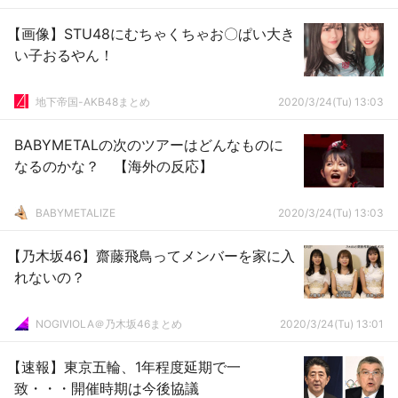
【画像】STU48にむちゃくちゃお〇ぱい大き
い子おるやん！
地下帝国-AKB48まとめ
2020/3/24(Tu) 13:03
BABYMETALの次のツアーはどんなものに
なるのかな？ 【海外の反応】
BABYMETALIZE
2020/3/24(Tu) 13:03
【乃木坂46】齋藤飛鳥ってメンバーを家に入
れないの？
NOGIVIOLA＠乃木坂46まとめ
2020/3/24(Tu) 13:01
【速報】東京五輪、1年程度延期で一
致・・・開催時期は今後協議