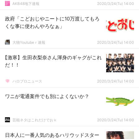
AKB48地下速報
2020/3/24(Tu) 14:00
政府「こどおじやニートに10万渡してもろ
くな事に使わんやろなぁ」
大物Youtubeｒ速報
2020/3/24(Tu) 14:00
【激寒】生田衣梨奈さん渾身のギャグがこれ
だ！！
ハロプロニュース
2020/3/24(Tu) 14:00
ワニが電通案件でも別によくないか？
芸能ネタはこれだけでおｋ
2020/3/24(Tu) 14:00
日本人に一番人気のあるハリウッドスター