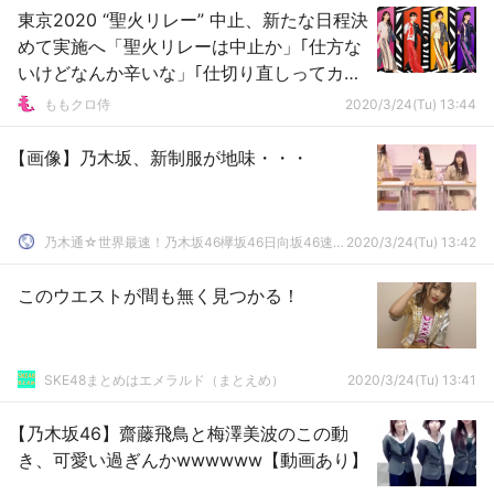
東京2020 “聖火リレー” 中止、新たな日程決
めて実施へ「聖火リレーは中止か」｢仕方な
いけどなんか辛いな」｢仕切り直しってカン
ジなのかしら」
ももクロ侍
2020/3/24(Tu) 13:44
【画像】乃木坂、新制服が地味・・・
乃木通☆世界最速！乃木坂46欅坂46日向坂46速報まとめ
2020/3/24(Tu) 13:42
このウエストが間も無く見つかる！
SKE48まとめはエメラルド（まとえめ）
2020/3/24(Tu) 13:41
【乃木坂46】齋藤飛鳥と梅澤美波のこの動
き、可愛い過ぎんかwwwwww【動画あり】