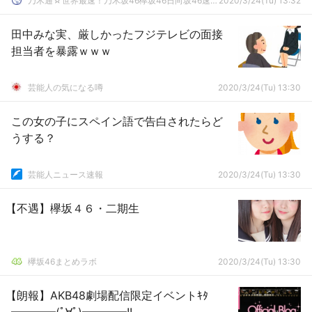
乃木通☆世界最速！乃木坂46欅坂46日向坂46速報まとめ
2020/3/24(Tu) 13:32
田中みな実、厳しかったフジテレビの面接
担当者を暴露ｗｗｗ
芸能人の気になる噂
2020/3/24(Tu) 13:30
この女の子にスペイン語で告白されたらど
うする？
芸能人ニュース速報
2020/3/24(Tu) 13:30
【不遇】欅坂４６・二期生
欅坂46まとめラボ
2020/3/24(Tu) 13:30
【朗報】AKB48劇場配信限定イベントｷﾀ