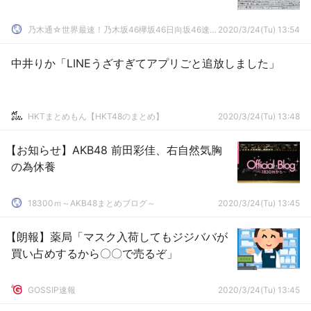
乃木通☆世界最速！乃木坂46欅坂46日向坂46速報まとめ
2020/3/24(Tu) 13:54
中井りか「LINEうざすぎてアプリごと追放しました」
HKTまとめもん【HKT48のまとめ】
2020/3/24(Tu) 13:48
【お知らせ】AKB48 前田彩佳、右自然気胸
の為休養
18300ｍ～AKB48まとめブログ～
2020/3/24(Tu) 13:45
【朗報】薬局「マスク入荷してもジジババが
買い占めするから〇〇で売るぞ」
GOSSIP速報
2020/3/24(Tu) 13:45