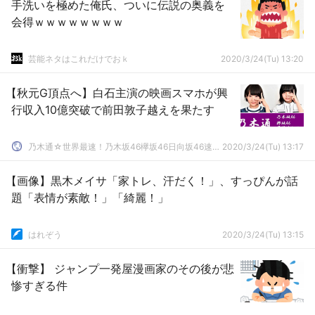
手洗いを極めた俺氏、ついに伝説の奥義を
会得ｗｗｗｗｗｗｗｗ
芸能ネタはこれだけでおｋ
2020/3/24(Tu) 13:20
【秋元G頂点へ】白石主演の映画スマホが興
行収入10億突破で前田敦子越えを果たす
乃木通☆世界最速！乃木坂46欅坂46日向坂46速報まとめ
2020/3/24(Tu) 13:17
【画像】黒木メイサ「家トレ、汗だく！」、すっぴんが話
題「表情が素敵！」「綺麗！」
はれぞう
2020/3/24(Tu) 13:15
【衝撃】 ジャンプ一発屋漫画家のその後が悲
惨すぎる件