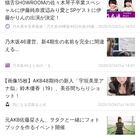
猫舌SHOWROOMの佐々木琴子卒業スペシ
ャルに伊藤純奈渡辺みり愛とSPゲストに伊
藤かりんの出演が決定！
乃木通☆世界最速！乃木坂46欅坂46日向坂46速報まとめ
2020/3/24(Tu) 14:02
乃木坂46運営、新4期生の名前を完全に間違
える…
乃木坂46まとめの「ま」
2020/3/24(Tu) 14:01
【画像15枚】AKB48期待の新人「宇垣美里ア
ナ似」鈴木優香（19）、美谷間ちらりショ
ット！
気になる芸能まとめ
2020/3/24(Tu) 14:00
元AKB佐藤栞さん、ヲタクと一緒にフォト
ブックを作るイベント開催