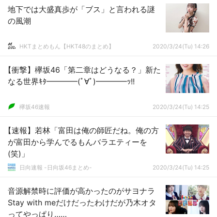
地下では大盛真歩が「ブス」と言われる謎
の風潮
HKTまとめもん【HKT48のまとめ】
2020/3/24(Tu) 14:26
【衝撃】欅坂46「第二章はどうなる？」新た
なる世界ｷﾀ━━━━(ﾟ∀ﾟ)━━━━ｯ!!
欅坂46速報
2020/3/24(Tu) 14:25
【速報】若林「富田は俺の師匠だね。俺の方
が富田から学んでるもんバラエティーを
(笑)」
日向速報 -日向坂46まとめ-
2020/3/24(Tu) 14:25
音源解禁時に評価が高かったのがサヨナラ
Stay with meだけだったわけだが乃木オタ
ってやっぱり……