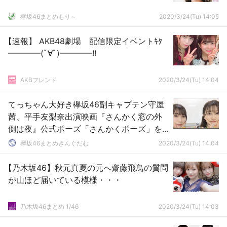
欅坂46まとめもり～
2020/3/24(Tu) 14:05
【速報】 AKB48劇場 配信限定イベントｷﾀ
━━━━(ﾟ∀ﾟ)━━━━!!
AKBフレンド
2020/3/24(Tu) 14:04
てっちゃん大好き欅坂46副キャプテン守屋
茜、平手友梨奈出演映画『さんかく窓の外
側は夜』公式ポーズ「さんかくポーズ」を
もちろん把握！先日のSOLも聴いたとのこ
欅坂46まとめきんぐだむ
2020/3/24(Tu) 14:04
と【SHOWROOM個人配信】
【乃木坂46】秋元真夏の元へ齋藤飛鳥の質問
が山ほど届いている模様・・・
乃木坂46まとめ 1/46
2020/3/24(Tu) 14:03