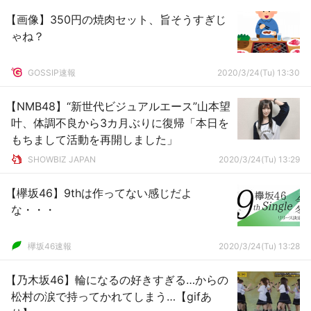
【画像】350円の焼肉セット、旨そうすぎじ
ゃね？
GOSSIP速報
2020/3/24(Tu) 13:30
【NMB48】“新世代ビジュアルエース”山本望
叶、体調不良から3カ月ぶりに復帰「本日を
もちまして活動を再開しました」
SHOWBIZ JAPAN
2020/3/24(Tu) 13:29
【欅坂46】9thは作ってない感じだよ
な・・・
欅坂46速報
2020/3/24(Tu) 13:28
【乃木坂46】輪になるの好きすぎる…からの
松村の涙で持ってかれてしまう…【gifあ