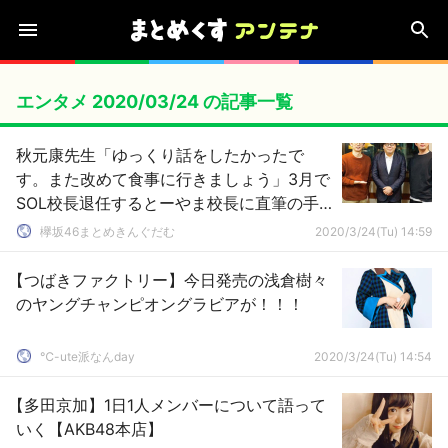
エンタメ 2020/03/24 の記事一覧
秋元康先生「ゆっくり話をしたかったで
す。また改めて食事に行きましょう」3月で
SOL校長退任するとーやま校長に直筆の手
紙をおくる【SCHOOL OF LOCK!】
欅坂46まとめきんぐだむ
2020/3/24(Tu) 14:59
【つばきファクトリー】今日発売の浅倉樹々
のヤングチャンピオングラビアが！！！
℃-ute派なんday
2020/3/24(Tu) 14:54
【多田京加】1日1人メンバーについて語って
いく【AKB48本店】