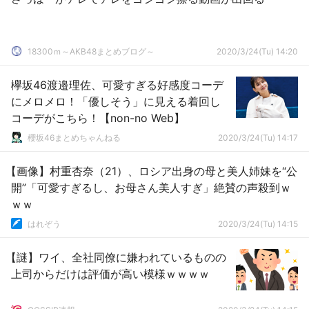
18300ｍ～AKB48まとめブログ～
2020/3/24(Tu) 14:20
欅坂46渡邉理佐、可愛すぎる好感度コーデ
にメロメロ！「優しそう」に見える着回し
コーデがこちら！【non-no Web】
櫻坂46まとめちゃんねる
2020/3/24(Tu) 14:17
【画像】村重杏奈（21）、ロシア出身の母と美人姉妹を“公
開”「可愛すぎるし、お母さん美人すぎ」絶賛の声殺到ｗ
ｗｗ
はれぞう
2020/3/24(Tu) 14:15
【謎】ワイ、全社同僚に嫌われているものの
上司からだけは評価が高い模様ｗｗｗｗ