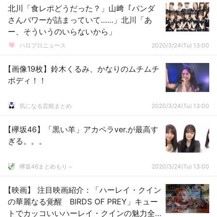
北川「食レポどうだった？」山﨑「パンダ
さんパワーが詰まっていて……」北川「あ
ー、そういうのいらないから」
ハロプロニュース
2020/3/24(Tu) 13:00
【画像19枚】鈴木くるみ、かなりのムチムチ
ボディ！！
気になる芸能まとめ
2020/3/24(Tu) 13:00
【欅坂46】「黒い羊」アカペラver.が最高す
ぎる。。。
欅坂46まとめもり～
2020/3/24(Tu) 13:00
【映画】 注目映画紹介：「ハーレイ・クイン
の華麗なる覚醒 BIRDS OF PREY」キュー
トでカッコいいハーレイ・クインの魅力全