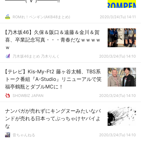
━━━━(ﾟ∀ﾟ)━━━━!!
ROMれ！ペンギン(AKB48まとめ)
2020/3/24(Tu) 14:11
【乃木坂46】久保＆阪口＆遠藤＆金川＆賀
喜、卒業記念写真・・・青春だなｗｗｗｗ
ｗ
乃木坂46まとめ 乃木りんく
2020/3/24(Tu) 14:10
【テレビ】Kis-My-Ft2 藤ヶ谷太輔、TBS系
トーク番組『A-Studio』リニューアルで笑
福亭鶴瓶とダブルMCに！
SHOWBIZ JAPAN
2020/3/24(Tu) 14:10
ナンバガが売れずにキングヌーみたいなバ
ンドが売れる日本ってぶっちゃけヤバイよ
な
音ちゃんねる
2020/3/24(Tu) 14:10