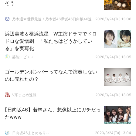
そう
乃木通☆世界最速！乃木坂46欅坂46日向坂46速報まとめ
2020/3/24(Tu) 13:06
浜辺美波＆横浜流星：W主演ドラマでドロ
ドロな愛憎劇 「私たちはどうかしてい
る」を実写化
芸能トピ＋＋
2020/3/24(Tu) 13:05
ゴールデンボンバーってなんで演奏しない
のに売れたの？
V系まとめ速報
2020/3/24(Tu) 13:05
【日向坂46】若林さん、想像以上にガチだっ
たwww
日向坂46まとめもり～
2020/3/24(Tu) 13:04