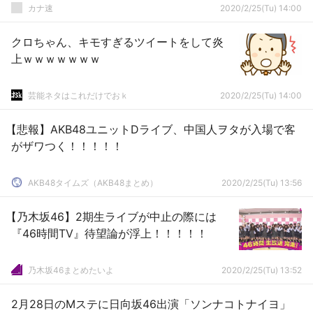
カナ速
2020/2/25(Tu) 14:00
クロちゃん、キモすぎるツイートをして炎
上ｗｗｗｗｗｗｗ
芸能ネタはこれだけでおｋ
2020/2/25(Tu) 14:00
【悲報】AKB48ユニットDライブ、中国人ヲタが入場で客
がザワつく！！！！！
AKB48タイムズ（AKB48まとめ）
2020/2/25(Tu) 13:56
【乃木坂46】2期生ライブが中止の際には
『46時間TV』待望論が浮上！！！！！
乃木坂46まとめたいよ
2020/2/25(Tu) 13:52
2月28日のMステに日向坂46出演「ソンナコトナイヨ」