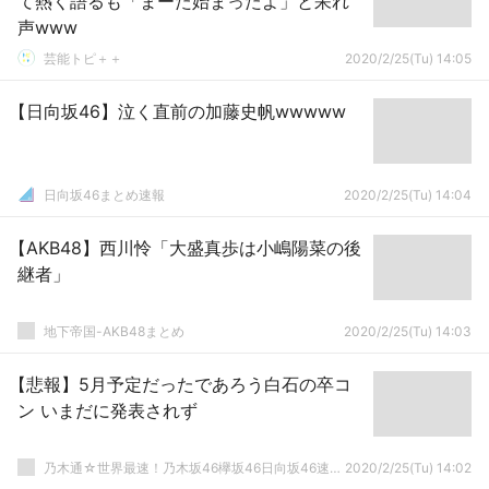
て熱く語るも「まーた始まったよ」と呆れ
声www
芸能トピ＋＋
2020/2/25(Tu) 14:05
【日向坂46】泣く直前の加藤史帆wwwww
日向坂46まとめ速報
2020/2/25(Tu) 14:04
【AKB48】西川怜「大盛真歩は小嶋陽菜の後
継者」
地下帝国-AKB48まとめ
2020/2/25(Tu) 14:03
【悲報】5月予定だったであろう白石の卒コ
ン いまだに発表されず
乃木通☆世界最速！乃木坂46欅坂46日向坂46速報まとめ
2020/2/25(Tu) 14:02