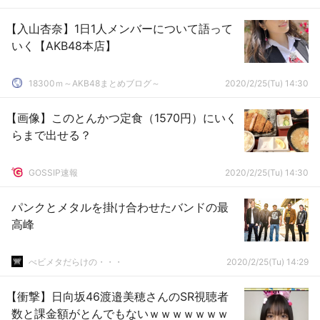
【入山杏奈】1日1人メンバーについて語って
いく【AKB48本店】
18300ｍ～AKB48まとめブログ～
2020/2/25(Tu) 14:30
【画像】このとんかつ定食（1570円）にいく
らまで出せる？
GOSSIP速報
2020/2/25(Tu) 14:30
パンクとメタルを掛け合わせたバンドの最
高峰
べビメタだらけの・・・
2020/2/25(Tu) 14:29
【衝撃】日向坂46渡邉美穂さんのSR視聴者
数と課金額がとんでもないｗｗｗｗｗｗｗ