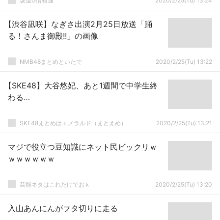
坂道G情報通
2020/2/25(Tu) 13:24
【渋谷凪咲】なぎさ出演2月25日放送「踊
る！さんま御殿!!」の画像
NMB48まとめといたで
2020/2/25(Tu) 13:22
【SKE48】大谷悠妃、あと1週間で中学生終
わる…
SKE48まとめはエメラルド（まとえめ）
2020/2/25(Tu) 13:21
マジで役立つ豆知識にネット民ビックリｗ
ｗｗｗｗｗｗ
芸能ネタはこれだけでおｋ
2020/2/25(Tu) 13:20
入山あんにんがヲタ切りに走る