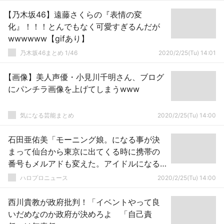
【乃木坂46】遠藤さくらの『表情の変
化』！！！とんでもなく可愛すぎるんだが
wwwwww【gifあり】
乃木坂46まとめ 1/46
2020/2/25(Tu) 14:01
【画像】美人声優・小見川千明さん、ブログ
にパンチラ画像を上げてしまうwww
気になる芸能まとめ
2020/2/25(Tu) 14:00
石田亜佑美「モーニング娘。になる事が決
まって仙台から東京に出てくる時に携帯の
番号もメルアドも変えた。アイドルになる
んだからって」
ハロプロニュース
2020/2/25(Tu) 14:00
西川貴教が政府批判！「イベントやって良
いだめなのか政府が決めろよ 「自己責