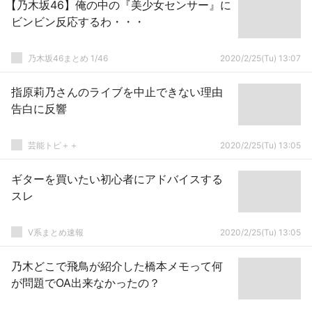
【乃木坂46】俺の中の『美少女センサー』に
ビンビン反応するわ・・・
乃木坂46まとめ 1/46
2020/2/25(Tu) 13:07
指原莉乃さんのライブを中止できない理由
告白に反響
芸能トピ＋＋
2020/2/25(Tu) 13:05
ギターを買いたい初心者にアドバイスする
スレ
V系まとめ速報
2020/2/25(Tu) 13:05
乃木どこで飛鳥が紹介した橋本メモって何
が問題でOA出来なかったの？