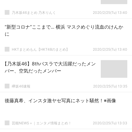
乃木坂46まとめ 乃木りんく
2020/2/25(Tu) 13:40
“新型コロナ”ここまで... 横浜 マスクめぐり流血のけんか
に
HKTまとめもん【HKT48のまとめ】
2020/2/25(Tu) 13:40
【乃木坂46】8thバスラで大活躍だったメン
バー、空気だったメンバー
欅坂46速報
2020/2/25(Tu) 13:35
後藤真希、インスタ激ヤセ写真にネット騒然！※画像
芸能NEWS＋｜エンタメ情報まとめ！
2020/2/25(Tu) 13:33