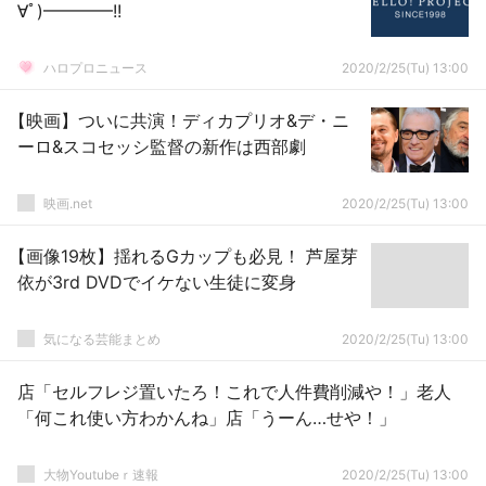
∀ﾟ)━━━━!!
ハロプロニュース
2020/2/25(Tu) 13:00
【映画】ついに共演！ディカプリオ&デ・ニ
ーロ&スコセッシ監督の新作は西部劇
映画.net
2020/2/25(Tu) 13:00
【画像19枚】揺れるGカップも必見！ 芦屋芽
依が3rd DVDでイケない生徒に変身
気になる芸能まとめ
2020/2/25(Tu) 13:00
店「セルフレジ置いたろ！これで人件費削減や！」老人
「何これ使い方わかんね」店「うーん…せや！」
大物Youtubeｒ速報
2020/2/25(Tu) 13:00