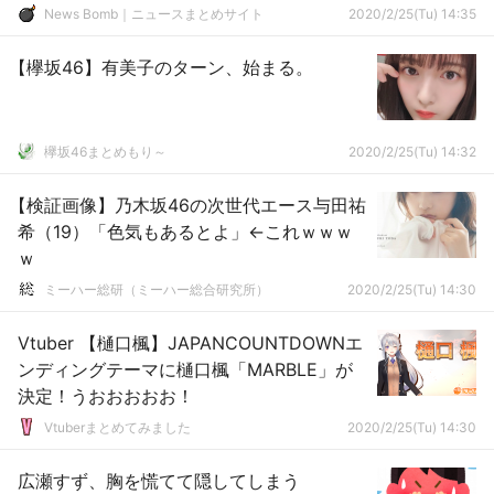
News Bomb｜ニュースまとめサイト
2020/2/25(Tu) 14:35
【欅坂46】有美子のターン、始まる。
欅坂46まとめもり～
2020/2/25(Tu) 14:32
【検証画像】乃木坂46の次世代エース与田祐
希（19）「色気もあるとよ」←これｗｗｗ
ｗ
ミーハー総研（ミーハー総合研究所）
2020/2/25(Tu) 14:30
Vtuber 【樋口楓】JAPANCOUNTDOWNエ
ンディングテーマに樋口楓「MARBLE」が
決定！うおおおおお！
Vtuberまとめてみました
2020/2/25(Tu) 14:30
広瀬すず、胸を慌てて隠してしまう