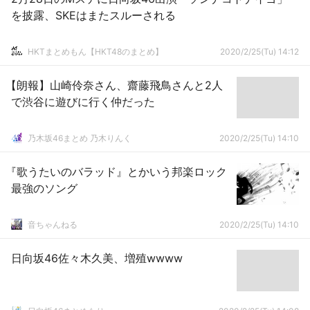
を披露、SKEはまたスルーされる
HKTまとめもん【HKT48のまとめ】
2020/2/25(Tu) 14:12
【朗報】山崎伶奈さん、齋藤飛鳥さんと2人
で渋谷に遊びに行く仲だった
乃木坂46まとめ 乃木りんく
2020/2/25(Tu) 14:10
『歌うたいのバラッド』とかいう邦楽ロック
最強のソング
音ちゃんねる
2020/2/25(Tu) 14:10
日向坂46佐々木久美、増殖wwww