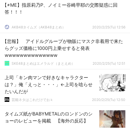
【≠ME】指原莉乃P、ノイミー谷崎早耶の交際疑惑に回
答！！！
AKB48タイムズ（AKB48まとめ）
2020/2/25(Tu) 12:56
【悲報】 アイドルグループが物販にマスク非着用で来た
らグッズ価格に1000円上乗せすると発表
wwwwwwwwwwwwww
SKE48まとめはエメラルド（まとえめ）
2020/2/25(Tu) 12:51
上司「キン肉マンで好きなキャラクター
は？」俺「えっと・・・」←上司を唸らせ
たいんだが
芸能ネタはこれだけでおｋ
2020/2/25(Tu) 12:50
タイムズ紙がBABYMETALのロンドンのシ
ョーのレビューを掲載 【海外の反応】