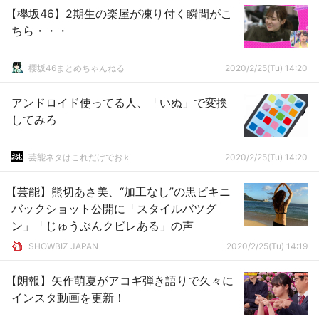
【欅坂46】2期生の楽屋が凍り付く瞬間がこ
ちら・・・
櫻坂46まとめちゃんねる
2020/2/25(Tu) 14:20
アンドロイド使ってる人、「いぬ」で変換
してみろ
芸能ネタはこれだけでおｋ
2020/2/25(Tu) 14:20
【芸能】熊切あさ美、“加工なし”の黒ビキニ
バックショット公開に「スタイルバツグ
ン」「じゅうぶんクビレある」の声
SHOWBIZ JAPAN
2020/2/25(Tu) 14:19
【朗報】矢作萌夏がアコギ弾き語りで久々に
インスタ動画を更新！