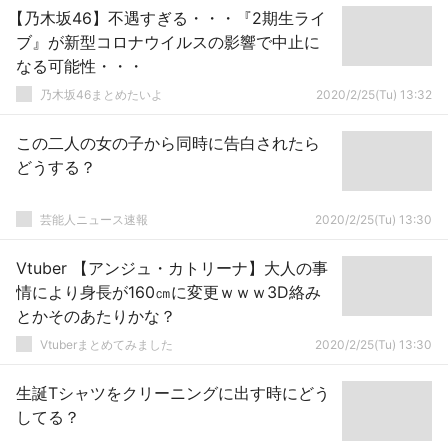
【乃木坂46】不遇すぎる・・・『2期生ライ
ブ』が新型コロナウイルスの影響で中止に
なる可能性・・・
乃木坂46まとめたいよ
2020/2/25(Tu) 13:32
この二人の女の子から同時に告白されたら
どうする？
芸能人ニュース速報
2020/2/25(Tu) 13:30
Vtuber 【アンジュ・カトリーナ】大人の事
情により身長が160㎝に変更ｗｗｗ3D絡み
とかそのあたりかな？
Vtuberまとめてみました
2020/2/25(Tu) 13:30
生誕Tシャツをクリーニングに出す時にどう
してる？