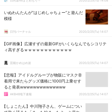
日向坂46まとめもり～
2020/2/25(Tu) 14:08
いぬわんたんが”はじめしゃちょー”と遊んだ
模様
日刊バーチャル
2020/2/25(Tu) 14:07
【GIF画像】広瀬すずの最新GIFがいくらなんでもシコリテ
ィ高すぎるｗｗｗｗｗｗｗｗｗｗｗｗ
芸能かめはめ波
2020/2/25(Tu) 14:07
【悲報】アイドルグループが物販にマスク非
着用で来たらグッズ価格に1000円上乗せす
ると発表wwwwwwwwwwwwww
AKB48地下速報
2020/2/25(Tu) 14:07
【しょこたん】中川翔子さん、ゲームについ