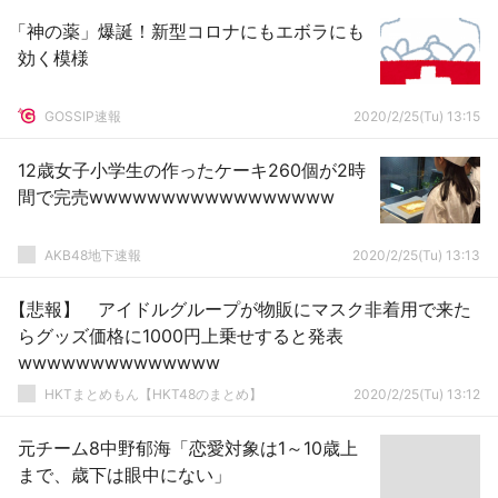
「神の薬」爆誕！新型コロナにもエボラにも
効く模様
GOSSIP速報
2020/2/25(Tu) 13:15
12歳女子小学生の作ったケーキ260個が2時
間で完売wwwwwwwwwwwwwwwww
AKB48地下速報
2020/2/25(Tu) 13:13
【悲報】 アイドルグループが物販にマスク非着用で来た
らグッズ価格に1000円上乗せすると発表
wwwwwwwwwwwwww
HKTまとめもん【HKT48のまとめ】
2020/2/25(Tu) 13:12
元チーム8中野郁海「恋愛対象は1～10歳上
まで、歳下は眼中にない」