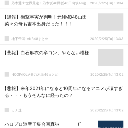
乃木通☆世界最速！乃木坂46欅坂46日向坂46速報まとめ
2020/2/25(Tu) 13:04
【遅報】衝撃事実が判明！元NMB48山田
菜々の母も吉本出身だった！！！
地下帝国-AKB48まとめ
2020/2/25(Tu) 13:03
【悲報】白石麻衣の卒コン、やらない模様...
NOGIVIOLA＠乃木坂46まとめ
2020/2/25(Tu) 13:02
【悲報】来年2021年になると10周年になるアニメが凄すぎ
る・・・もうそんなに経ったの？
カナ速
2020/2/25(Tu) 13:02
ハロプロ道産子集合写真ｷﾀ━━━━(ﾟ