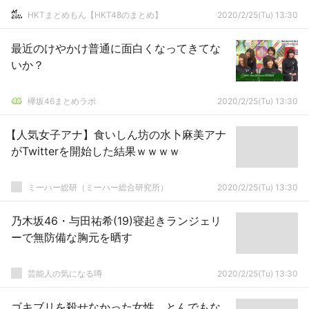
HKTまとめもん【HKT48のまとめ】
2020/2/25(Tu) 13:30
最近のけやかけ普通に面白くなってきてな
いか？
欅坂46まとめラボ
2020/2/25(Tu) 13:30
【人気女子アナ】食いしん坊の水卜麻美アナ
がTwitterを開始した結果ｗｗｗｗ
ミーハー総研（ミーハー総合研究所）
2020/2/25(Tu) 13:30
乃木坂46・与田祐希(19)寝起きランジェリ
ーで無防備な胸元を晒す
芸能人の気になる噂
2020/2/25(Tu) 13:30
ゴキブリを殺せなかった女性、とんでもな