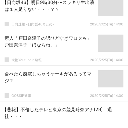
【日向坂46】明日9時30分〜スッキリ生出演
は１人足りない・・・？？
日向速報 -日向坂46まとめ-
2020/2/25(Tu) 14:00
素人「戸田奈津子の訳ひどすぎワロタｗ」
戸田奈津子「ほならね、」
大物Youtubeｒ速報
2020/2/25(Tu) 14:00
食べたら感電しちゃうケーキがあるってマ
ジ？！
GOSSIP速報
2020/2/25(Tu) 14:00
【悲報】不倫したテレビ東京の鷲見玲奈アナ(29)、退
社・・・