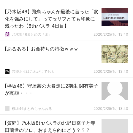
【乃木坂46】飛鳥ちゃんが最後に言った「変
化を強みにして」ってセリフとても印象に
残ったわ【8thバスラ 4日目】
乃木坂46まとめの「ま」
2020/2/25(Tu) 13:40
【あるある】お金持ちの特徴ｗｗｗ
芸能ネタはこれだけでおｋ
2020/2/25(Tu) 13:40
【欅坂46】守屋茜の大暴走に2期生 関有美子
が真顔・・・
櫻坂46まとめちゃんねる
2020/2/25(Tu) 13:40
【質問】乃木坂8thバスラの北野日奈子と寺
田蘭世のソロ、おまえら的にどう？？？