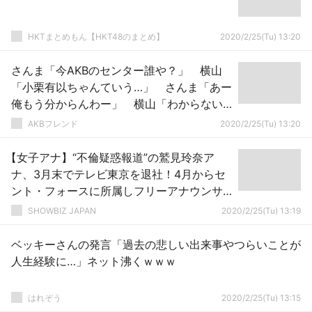
HKTまとめもん【HKT48のまとめ】
2020/2/25(Tu) 13:20
さんま「今AKBのセンター誰や？」 横山
「小栗有以ちゃんていう…」 さんま「あー
俺もう分からんわー」 横山「わからない
ですよね…」
AKBフレンド
2020/2/25(Tu) 13:20
【女子アナ】“不倫疑惑報道”の鷲見玲奈ア
ナ、3月末でテレビ東京を退社！4月からセ
ント・フォースに所属しフリーアナウンサ
ーとして活動へ
SHOWBIZ JAPAN
2020/2/25(Tu) 13:19
ベッキーさんの発言「過去の悲しい出来事やつらいことが
人生経験に…」ネット沸くｗｗｗ
はれぞう
2020/2/25(Tu) 13:15