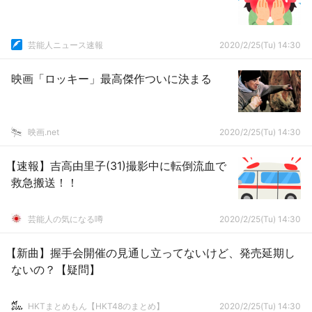
芸能人ニュース速報
2020/2/25(Tu) 14:30
映画「ロッキー」最高傑作ついに決まる
映画.net
2020/2/25(Tu) 14:30
【速報】吉高由里子(31)撮影中に転倒流血で
救急搬送！！
芸能人の気になる噂
2020/2/25(Tu) 14:30
【新曲】握手会開催の見通し立ってないけど、発売延期し
ないの？【疑問】
HKTまとめもん【HKT48のまとめ】
2020/2/25(Tu) 14:30