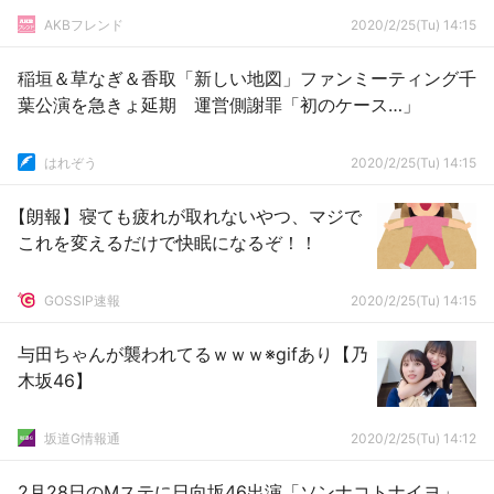
AKBフレンド
2020/2/25(Tu) 14:15
稲垣＆草なぎ＆香取「新しい地図」ファンミーティング千
葉公演を急きょ延期 運営側謝罪「初のケース…」
はれぞう
2020/2/25(Tu) 14:15
【朗報】寝ても疲れが取れないやつ、マジで
これを変えるだけで快眠になるぞ！！
GOSSIP速報
2020/2/25(Tu) 14:15
与田ちゃんが襲われてるｗｗｗ※gifあり【乃
木坂46】
坂道G情報通
2020/2/25(Tu) 14:12
2月28日のMステに日向坂46出演「ソンナコトナイヨ」