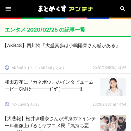
エンタメ 2020/02/25 の記事一覧
【AKB48】西川怜「大盛真歩は小嶋陽菜さん感がある」
AKB48タイムズ（AKB48まとめ）
2020/2/25(Tu) 14:56
和田彩花に『カネボウ』のインタビューム
ービーCMｷﾀ━━━━(ﾟ∀ﾟ)━━━━!!
℃-ute派なんday
2020/2/25(Tu) 14:54
【大悲報】松井珠理奈さんが渾身のツインテ
ール画像上げるもヤフコメ民「気持ち悪