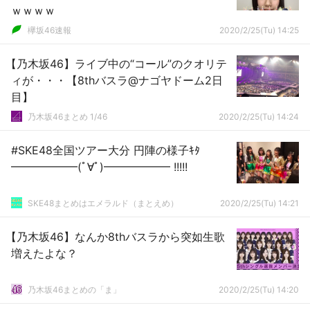
ｗｗｗｗ
欅坂46速報
2020/2/25(Tu) 14:25
【乃木坂46】ライブ中の“コール”のクオリテ
ィが・・・【8thバスラ@ナゴヤドーム2日
目】
乃木坂46まとめ 1/46
2020/2/25(Tu) 14:24
#SKE48全国ツアー大分 円陣の様子ｷﾀ
━━━━━━(ﾟ∀ﾟ)━━━━━━ !!!!!
SKE48まとめはエメラルド（まとえめ）
2020/2/25(Tu) 14:21
【乃木坂46】なんか8thバスラから突如生歌
増えたよな？
乃木坂46まとめの「ま」
2020/2/25(Tu) 14:20