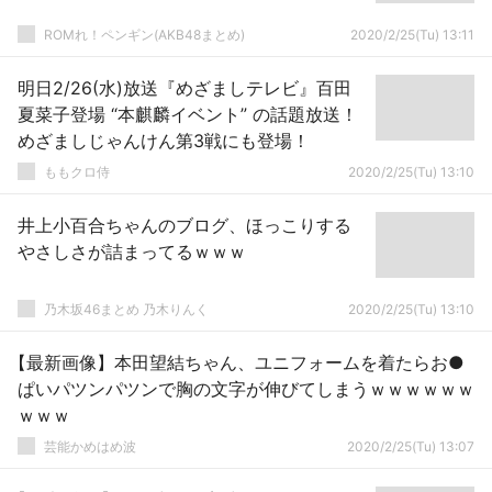
ROMれ！ペンギン(AKB48まとめ)
2020/2/25(Tu) 13:11
明日2/26(水)放送『めざましテレビ』百田
夏菜子登場 “本麒麟イベント” の話題放送！
めざましじゃんけん第3戦にも登場！
ももクロ侍
2020/2/25(Tu) 13:10
井上小百合ちゃんのブログ、ほっこりする
やさしさが詰まってるｗｗｗ
乃木坂46まとめ 乃木りんく
2020/2/25(Tu) 13:10
【最新画像】本田望結ちゃん、ユニフォームを着たらお●
ぱいパツンパツンで胸の文字が伸びてしまうｗｗｗｗｗｗ
ｗｗｗ
芸能かめはめ波
2020/2/25(Tu) 13:07