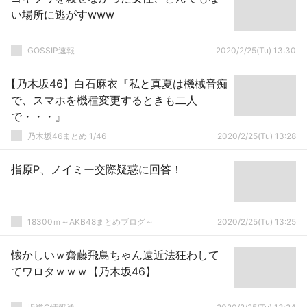
い場所に逃がすwww
GOSSIP速報
2020/2/25(Tu) 13:30
【乃木坂46】白石麻衣『私と真夏は機械音痴
で、スマホを機種変更するときも二人
で・・・』
乃木坂46まとめ 1/46
2020/2/25(Tu) 13:28
指原P、ノイミー交際疑惑に回答！
18300ｍ～AKB48まとめブログ～
2020/2/25(Tu) 13:25
懐かしいｗ齋藤飛鳥ちゃん遠近法狂わして
てワロタｗｗｗ【乃木坂46】