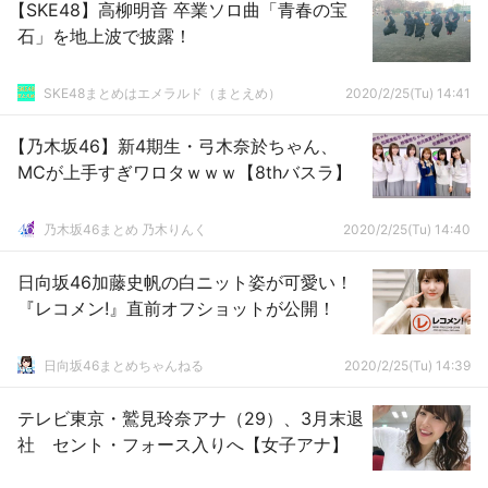
【SKE48】高柳明音 卒業ソロ曲「青春の宝
石」を地上波で披露！
SKE48まとめはエメラルド（まとえめ）
2020/2/25(Tu) 14:41
【乃木坂46】新4期生・弓木奈於ちゃん、
MCが上手すぎワロタｗｗｗ【8thバスラ】
乃木坂46まとめ 乃木りんく
2020/2/25(Tu) 14:40
日向坂46加藤史帆の白ニット姿が可愛い！
『レコメン!』直前オフショットが公開！
日向坂46まとめちゃんねる
2020/2/25(Tu) 14:39
テレビ東京・鷲見玲奈アナ（29）、3月末退
社 セント・フォース入りへ【女子アナ】