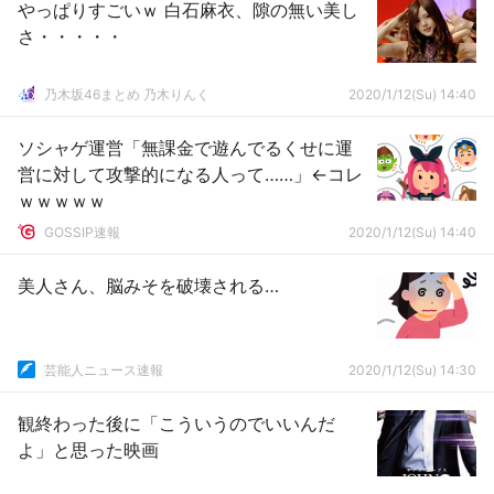
やっぱりすごいｗ 白石麻衣、隙の無い美し
さ・・・・・
乃木坂46まとめ 乃木りんく
2020/1/12(Su) 14:40
ソシャゲ運営「無課金で遊んでるくせに運
営に対して攻撃的になる人って……」←コレ
ｗｗｗｗｗ
GOSSIP速報
2020/1/12(Su) 14:40
美人さん、脳みそを破壊される…
芸能人ニュース速報
2020/1/12(Su) 14:30
観終わった後に「こういうのでいいんだ
よ」と思った映画