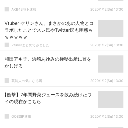
AKB48地下速報
2020/1/12(Su) 13:30
Vtuber ケリンさん、まさかのあの人物とコ
ラボしたことでスレ民やTwitter民も困惑ｗ
ｗｗｗｗｗ
Vtuberまとめてみました
2020/1/12(Su) 13:30
和田アキ子、浜崎あゆみの極秘出産に首を
かしげる
芸能人の気になる噂
2020/1/12(Su) 13:30
【衝撃】7年間野菜ジュースを飲み続けたワ
イの現在がこちら
GOSSIP速報
2020/1/12(Su) 13:30