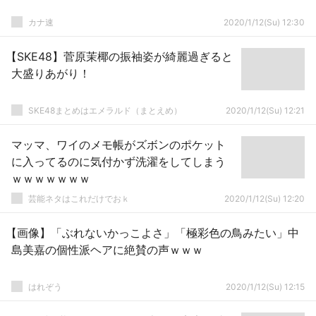
カナ速
2020/1/12(Su) 12:30
【SKE48】菅原茉椰の振袖姿が綺麗過ぎると
大盛りあがり！
SKE48まとめはエメラルド（まとえめ）
2020/1/12(Su) 12:21
マッマ、ワイのメモ帳がズボンのポケット
に入ってるのに気付かず洗濯をしてしまう
ｗｗｗｗｗｗｗ
芸能ネタはこれだけでおｋ
2020/1/12(Su) 12:20
【画像】「ぶれないかっこよさ」「極彩色の鳥みたい」中
島美嘉の個性派ヘアに絶賛の声ｗｗｗ
はれぞう
2020/1/12(Su) 12:15