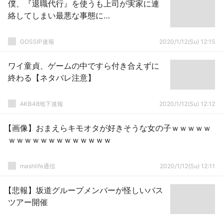
僕、『退職代行』を使うも上司が実家に連
絡してしまい最悪な事態に…
GOSSIP速報
2020/1/12(Su) 12:15
ワイ童貞、ゲームの中ですら付き合えずに
終わる【ネタバレ注意】
AKB48地下速報
2020/1/12(Su) 12:12
【画像】おまえらキモオタが好きそうな女の子ｗｗｗｗｗ
ｗｗｗｗｗｗｗｗｗｗｗｗｗ
mashlife通信
2020/1/12(Su) 12:11
【悲報】坂道グループメンバーが怪しいバス
ツアー開催