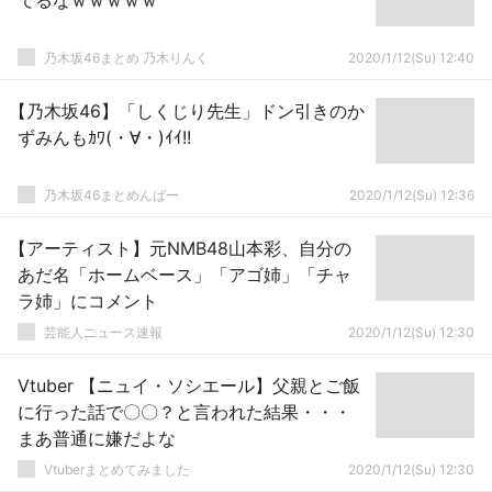
てるなｗｗｗｗｗ
乃木坂46まとめ 乃木りんく
2020/1/12(Su) 12:40
【乃木坂46】「しくじり先生」ドン引きのか
ずみんもｶﾜ(・∀・)ｲｲ!!
乃木坂46まとめんばー
2020/1/12(Su) 12:36
【アーティスト】元NMB48山本彩、自分の
あだ名「ホームベース」「アゴ姉」「チャ
ラ姉」にコメント
芸能人ニュース速報
2020/1/12(Su) 12:30
Vtuber 【ニュイ・ソシエール】父親とご飯
に行った話で〇〇？と言われた結果・・・
まあ普通に嫌だよな
Vtuberまとめてみました
2020/1/12(Su) 12:30