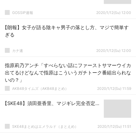
GOSSIP速報
2020/1/12(Su) 12:00
【朗報】女子が語る陰キャ男子の落とし方、マジで簡単す
ぎる
カナ速
2020/1/12(Su) 12:00
指原莉乃アンチ「すべらない話にファーストサマーウイカ
出てるけどなんで指原はこういうガチトーク番組出られな
いの？」
AKB48タイムズ（AKB48まとめ）
2020/1/12(Su) 11:59
【SKE48】須田亜香里、マジギレ完全否定…
SKE48まとめはエメラルド（まとえめ）
2020/1/12(Su) 11:51