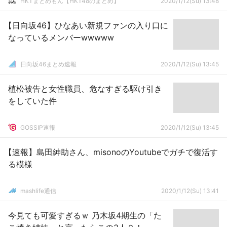
HKTまとめもん【HKT48のまとめ】
2020/1/12(Su) 13:48
【日向坂46】ひなあい新規ファンの入り口に
なっているメンバーwwwww
日向坂46まとめ速報
2020/1/12(Su) 13:45
植松被告と女性職員、危なすぎる駆け引き
をしていた件
GOSSIP速報
2020/1/12(Su) 13:45
【速報】島田紳助さん、misonoのYoutubeでガチで復活す
る模様
mashlife通信
2020/1/12(Su) 13:41
今見ても可愛すぎるｗ 乃木坂4期生の「た