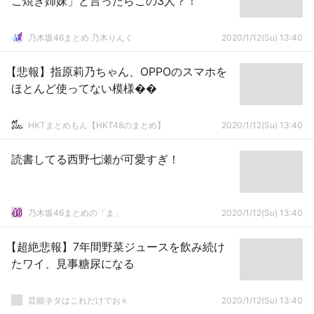
こ焼き姉妹」と言ったらこの3人？！
乃木坂46まとめ 乃木りんく
2020/1/12(Su) 13:40
【悲報】指原莉乃ちゃん、OPPOのスマホを
ほとんど使ってない模様��
HKTまとめもん【HKT48のまとめ】
2020/1/12(Su) 13:40
読書してる西野七瀬が可愛すぎ！
乃木坂46まとめの「ま」
2020/1/12(Su) 13:40
【超絶悲報】7年間野菜ジュースを飲み続け
たワイ、見事糖尿になる
芸能ネタはこれだけでおｋ
2020/1/12(Su) 13:40