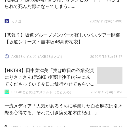
られて死んだ顔になってしまう……
カナ速
2020/1/12(Su) 14:00
【悲報？】坂道グループメンバーが怪しいバスツアー開催
【坂道シリーズ・吉本坂46高野祐衣】
AKB48タイムズ（AKB48まとめ）
2020/1/12(Su) 13:57
【HKT48】田中菜津美「実は昨日の卒業公演
にりさこさん(元SKE 後藤理沙子)がみに来
てくださっていて今日ご飯行かせてもらい
ました」
SKE48まとめはエメラルド（まとえめ）
2020/1/12(Su) 13:51
一流メディア「人気があるうちに卒業した白石麻衣は引き
際を心得てる。それに引き換え柏木由紀は…」