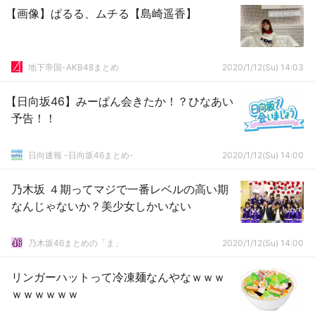
【画像】ぱるる、ムチる【島崎遥香】
地下帝国-AKB48まとめ
2020/1/12(Su) 14:03
【日向坂46】みーぱん会きたか！？ひなあい
予告！！
日向速報 -日向坂46まとめ-
2020/1/12(Su) 14:00
乃木坂 ４期ってマジで一番レベルの高い期
なんじゃないか？美少女しかいない
乃木坂46まとめの「ま」
2020/1/12(Su) 14:00
リンガーハットって冷凍麺なんやなｗｗｗ
ｗｗｗｗｗｗ