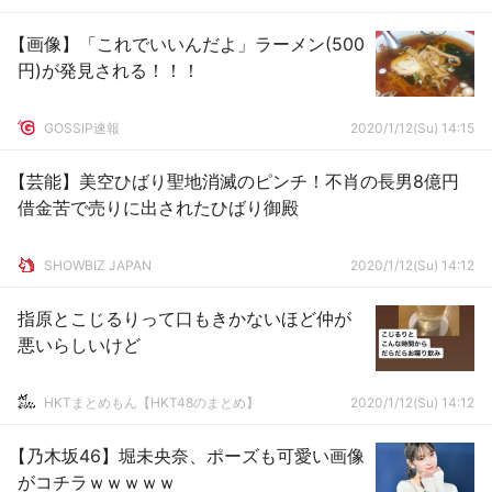
【画像】「これでいいんだよ」ラーメン(500
円)が発見される！！！
GOSSIP速報
2020/1/12(Su) 14:15
【芸能】美空ひばり聖地消滅のピンチ！不肖の長男8億円
借金苦で売りに出されたひばり御殿
SHOWBIZ JAPAN
2020/1/12(Su) 14:12
指原とこじるりって口もきかないほど仲が
悪いらしいけど
HKTまとめもん【HKT48のまとめ】
2020/1/12(Su) 14:12
【乃木坂46】堀未央奈、ポーズも可愛い画像
がコチラｗｗｗｗｗ