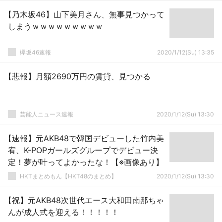
【乃木坂46】山下美月さん、無事見つかって
しまうｗｗｗｗｗｗｗｗｗ
欅坂46速報
2020/1/12(Su) 13:35
【悲報】月額2690万円の賃貸、見つかる
芸能人ニュース速報
2020/1/12(Su) 13:30
【速報】元AKB48で韓国デビューした竹内美
宥、K-POPガールズグループでデビュー決
定！夢が叶ってよかったな！【※画像あり】
HKTまとめもん【HKT48のまとめ】
2020/1/12(Su) 13:30
【祝】元AKB48次世代エース大和田南那ちゃ
んが成人式を迎える！！！！！