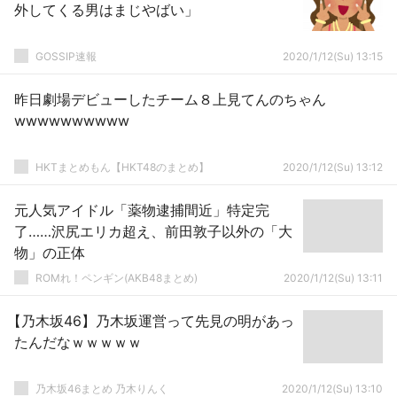
外してくる男はまじやばい」
GOSSIP速報
2020/1/12(Su) 13:15
昨日劇場デビューしたチーム８上見てんのちゃん
wwwwwwwwww
HKTまとめもん【HKT48のまとめ】
2020/1/12(Su) 13:12
元人気アイドル「薬物逮捕間近」特定完
了……沢尻エリカ超え、前田敦子以外の「大
物」の正体
ROMれ！ペンギン(AKB48まとめ)
2020/1/12(Su) 13:11
【乃木坂46】乃木坂運営って先見の明があっ
たんだなｗｗｗｗｗ
乃木坂46まとめ 乃木りんく
2020/1/12(Su) 13:10