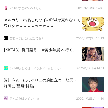
Vtuberまとめてみました
2020/1/12(Su) 14:45
メルカリに出品したワイのPS4が売れなくて
ワロタｗｗｗｗｗｗｗｗｗｗ
芸能ネタはこれだけでおｋ
2020/1/12(Su) 14:43
【SKE48】鎌田菜月、 #美少年展 へ行く…
SKE48まとめはエメラルド（まとえめ）
2020/1/12(Su) 14:41
深川麻衣、ほっそり二の腕際立つ 地元・
静岡に“聖母”降臨
乃木坂46まとめの「ま」
2020/1/12(Su) 14:40