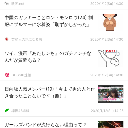
映画.net
2020/1/12(Su) 14:30
中国のガッキーことロン・モンロウ(24) 制
服にブルマーに水着姿「恥ずかしかった」
芸能人の気になる噂
2020/1/12(Su) 14:30
ワイ、漫画『あたしンち』のガチアンチな
んだが質問ある？
GOSSIP速報
2020/1/12(Su) 14:30
日向坂人気メンバー(19)「今まで男の人と付
き合ったことないです（照）」
欅坂46速報
2020/1/12(Su) 14:25
ガールズバンドが流行らない理由って？