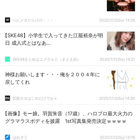
べビメタだらけの・・・
2020/1/12(Su) 14:25
【SKE48】小学生で入ってきた江籠裕奈が明
日 成人式とはなあ…
SKE48まとめはエメラルド（まとえめ）
2020/1/12(Su) 14:21
神様お願いします・・・俺を２００４年に
戻してくれ
芸能ネタはこれだけでおｋ
2020/1/12(Su) 14:20
【画像】モー娘。羽賀朱音（17歳）、ハロプロ最大火力の
グラマラスボディを披露 1st写真集発売決定ｗｗｗｗ
はれぞう
2020/1/12(Su) 14:15