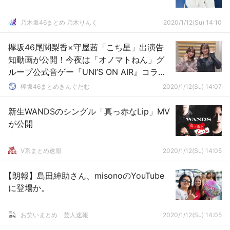
乃木坂46まとめ 乃木りんく
2020/1/12(Su) 14:10
欅坂46尾関梨香×守屋茜「こち星」出演告
知動画が公開！今夜は「オノマトねん」グ
ループ公式音ゲー『UNI’S ON AIR』コラボ
企画「欅メモリーソングリクエスト」をお
欅坂46まとめきんぐだむ
2020/1/12(Su) 14:07
届け
新生WANDSのシングル「真っ赤なLip」MV
が公開
V系まとめ速報
2020/1/12(Su) 14:05
【朗報】島田紳助さん、misonoのYouTube
に登場か。
お笑いまとめ 芸人速報
2020/1/12(Su) 14:05