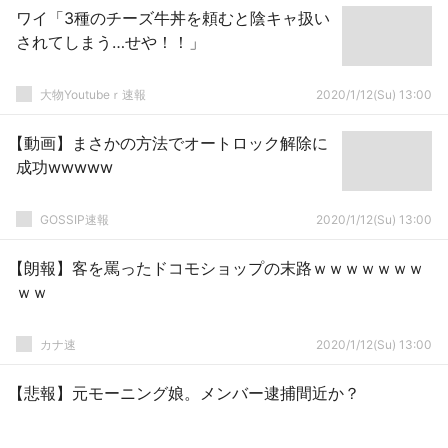
ワイ「3種のチーズ牛丼を頼むと陰キャ扱い
されてしまう…せや！！」
大物Youtubeｒ速報
2020/1/12(Su) 13:00
【動画】まさかの方法でオートロック解除に
成功wwwww
GOSSIP速報
2020/1/12(Su) 13:00
【朗報】客を罵ったドコモショップの末路ｗｗｗｗｗｗｗ
ｗｗ
カナ速
2020/1/12(Su) 13:00
【悲報】元モーニング娘。メンバー逮捕間近か？