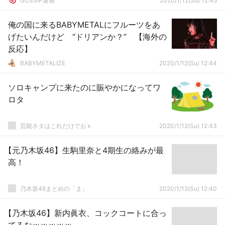
GOSSIP速報
2020/1/12(Su) 12:45
俺の国に来るBABYMETALにフルーツをあ
げたいんだけど “ドリアンか？” 【海外の
反応】
BABYMETALIZE
2020/1/12(Su) 12:44
ソロキャンプに来たのに賑やかになってワ
ロタ
芸能ネタはこれだけでおｋ
2020/1/12(Su) 12:43
【元乃木坂46】生駒里奈と4期生の絡みが最
高！
乃木坂46まとめの「ま」
2020/1/12(Su) 12:40
【乃木坂46】新内眞衣、コックコートに合っ