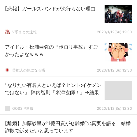
【悲報】ガールズバンドが流行らない理由
V系まとめ速報
2020/1/12(Su) 12:30
アイドル・松浦亜弥の『ポロリ事故』すご
かったよなｗｗｗ
芸能人の気になる噂
2020/1/12(Su) 12:30
「なりたい有名人といえば？ヒント:イケメン
ではない」 陣内智則「米津玄師！」→結果
GOSSIP速報
2020/1/12(Su) 12:30
【離婚】加藤紗里が“1億円貢がせ離婚“の真実を語る 結婚
詐欺で訴えたいと思っています