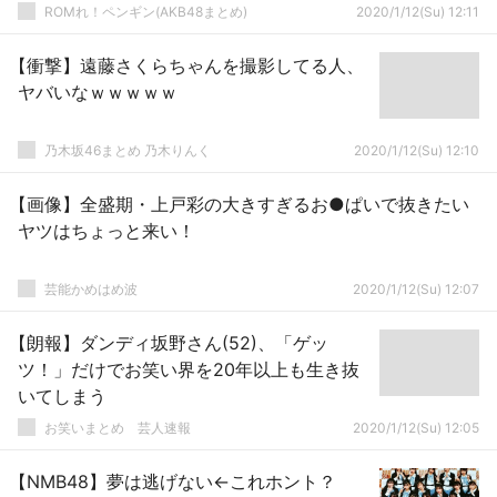
ROMれ！ペンギン(AKB48まとめ)
2020/1/12(Su) 12:11
【衝撃】遠藤さくらちゃんを撮影してる人、
ヤバいなｗｗｗｗｗ
乃木坂46まとめ 乃木りんく
2020/1/12(Su) 12:10
【画像】全盛期・上戸彩の大きすぎるお●ぱいで抜きたい
ヤツはちょっと来い！
芸能かめはめ波
2020/1/12(Su) 12:07
【朗報】ダンディ坂野さん(52)、「ゲッ
ツ！」だけでお笑い界を20年以上も生き抜
いてしまう
お笑いまとめ 芸人速報
2020/1/12(Su) 12:05
【NMB48】夢は逃げない←これホント？