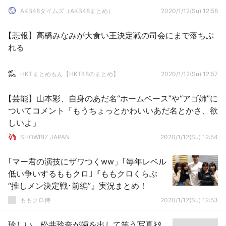
AKB48タイムズ（AKB48まとめ）
2020/1/12(Su) 12:58
【悲報】高橋みなみが大食い王決定戦の司会にまで落ちぶ
れる
HKTまとめもん【HKT48のまとめ】
2020/1/12(Su) 12:57
【芸能】山本彩、自身のあだ名“ホームベース”や“アゴ姉”に
ついてコメント「もうちょっとかわいいあだ名とかさ、欲
しいよ」
SHOWBIZ JAPAN
2020/1/12(Su) 12:54
｢マー君の演技にザワつくww」｢毎年レベル
低い争いするももクロ｣『ももクロくらぶ
“推しメン決定戦･前編”』実況まとめ！
ももクロ侍
2020/1/12(Su) 12:53
珍しい、松井玲奈が歯を出して笑う写真ｷﾀ