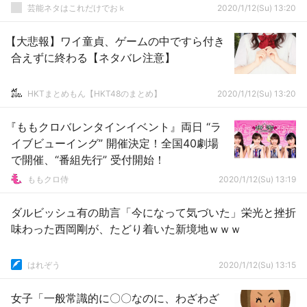
芸能ネタはこれだけでおｋ
2020/1/12(Su) 13:20
【大悲報】ワイ童貞、ゲームの中ですら付き
合えずに終わる【ネタバレ注意】
HKTまとめもん【HKT48のまとめ】
2020/1/12(Su) 13:20
『ももクロバレンタインイベント』両日 “ラ
イブビューイング” 開催決定！全国40劇場
で開催、“番組先行” 受付開始！
ももクロ侍
2020/1/12(Su) 13:19
ダルビッシュ有の助言「今になって気づいた」栄光と挫折
味わった西岡剛が、たどり着いた新境地ｗｗｗ
はれぞう
2020/1/12(Su) 13:15
女子「一般常識的に〇〇なのに、わざわざ