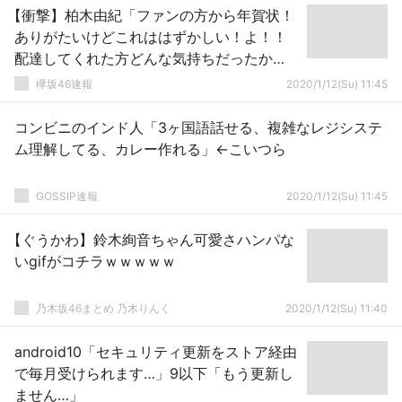
【衝撃】柏木由紀「ファンの方から年賀状！
ありがたいけどこれははずかしい！よ！！
配達してくれた方どんな気持ちだったか
な」
欅坂46速報
2020/1/12(Su) 11:45
コンビニのインド人「3ヶ国語話せる、複雑なレジシステ
ム理解してる、カレー作れる」←こいつら
GOSSIP速報
2020/1/12(Su) 11:45
【ぐうかわ】鈴木絢音ちゃん可愛さハンパな
いgifがコチラｗｗｗｗｗ
乃木坂46まとめ 乃木りんく
2020/1/12(Su) 11:40
android10「セキュリティ更新をストア経由
で毎月受けられます…」9以下「もう更新し
ません…」