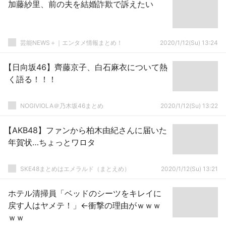
加藤紗里、前の夫を結婚詐欺で訴えたい
芸能NEWS＋｜エンタメ情報まとめ！
2020/1/12(Su) 13:24
【日向坂46】齊藤京子、白石麻衣について熱
く語る！！！
NOGIVIOLA＠乃木坂46まとめ
2020/1/12(Su) 13:22
【AKB48】ファンから柏木由紀さんに届いた
年賀状…ちょっとワロタ
SKE48まとめはエメラルド（まとえめ）
2020/1/12(Su) 13:21
ホテル清掃員「ベッドのシーツをキレイに
戻す人はヤメテ！」←衝撃の理由がｗｗｗ
ｗｗ