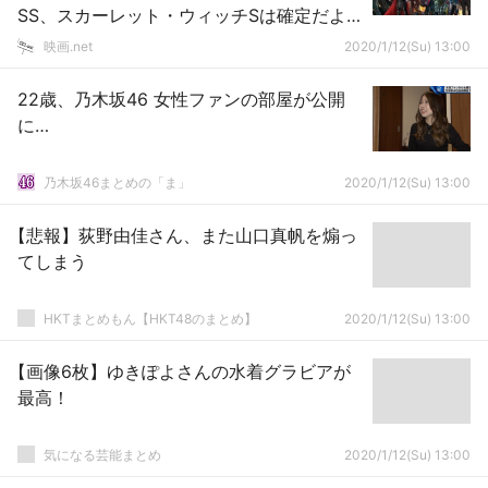
SS、スカーレット・ウィッチSは確定だよ
な。
映画.net
2020/1/12(Su) 13:00
22歳、乃木坂46 女性ファンの部屋が公開
に…
乃木坂46まとめの「ま」
2020/1/12(Su) 13:00
【悲報】荻野由佳さん、また山口真帆を煽っ
てしまう
HKTまとめもん【HKT48のまとめ】
2020/1/12(Su) 13:00
【画像6枚】ゆきぽよさんの水着グラビアが
最高！
気になる芸能まとめ
2020/1/12(Su) 13:00