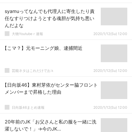
syamuってなんでも代理人に寄生したり責
任なすりつけようとする魂胆が気持ち悪い
んだよな
大物Youtubeｒ速報
2020/1/12(Su) 12:00
【こマ？】元モーニング娘、逮捕間近
芸能ネタはこれだけでおｋ
2020/1/12(Su) 12:00
【日向坂46】東村芽依がセンター脇フロント
メンバーまで昇格した理由
日向坂46まとめ速報
2020/1/12(Su) 12:00
20年前のJK「お父さんと私の服を一緒に洗
濯しないで！」→今のJK…