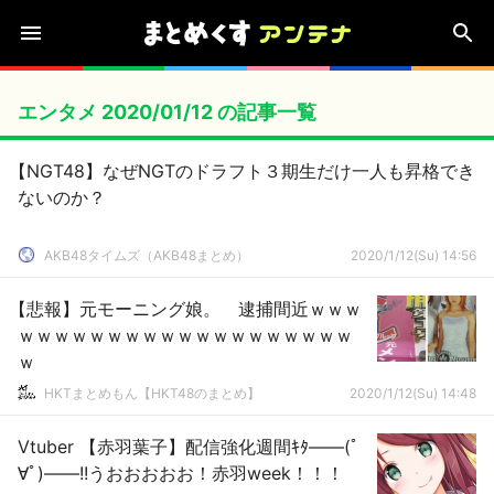
エンタメ 2020/01/12 の記事一覧
【NGT48】なぜNGTのドラフト３期生だけ一人も昇格でき
ないのか？
AKB48タイムズ（AKB48まとめ）
2020/1/12(Su) 14:56
【悲報】元モーニング娘。 逮捕間近ｗｗｗ
ｗｗｗｗｗｗｗｗｗｗｗｗｗｗｗｗｗｗｗ
ｗ
HKTまとめもん【HKT48のまとめ】
2020/1/12(Su) 14:48
Vtuber 【赤羽葉子】配信強化週間ｷﾀ――(ﾟ
∀ﾟ)――!!うおおおおお！赤羽week！！！