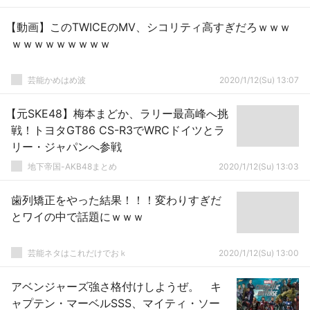
【動画】このTWICEのMV、シコリティ高すぎだろｗｗｗ
ｗｗｗｗｗｗｗｗｗ
芸能かめはめ波
2020/1/12(Su) 13:07
【元SKE48】梅本まどか、ラリー最高峰へ挑
戦！トヨタGT86 CS-R3でWRCドイツとラ
リー・ジャパンへ参戦
地下帝国-AKB48まとめ
2020/1/12(Su) 13:03
歯列矯正をやった結果！！！変わりすぎだ
とワイの中で話題にｗｗｗ
芸能ネタはこれだけでおｋ
2020/1/12(Su) 13:00
アベンジャーズ強さ格付けしようぜ。 キ
ャプテン・マーベルSSS、マイティ・ソー