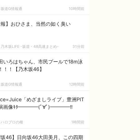
坂道G情報通
10時間前
悲報】おひさま、当然の如く臭い
乃木坂LIFE -坂道・48高速まとめ-
31分前
田いろはちゃん、市民プールで18m泳
！！！【乃木坂46】
坂道G情報通
12時間前
uice=Juice「めざましライブ」豊洲PIT
演画像ｷﾀ━━━━(ﾟ∀ﾟ)━━━━!!
ハロプロの種
1時間前
坂46】日向坂46大田美月、この四期