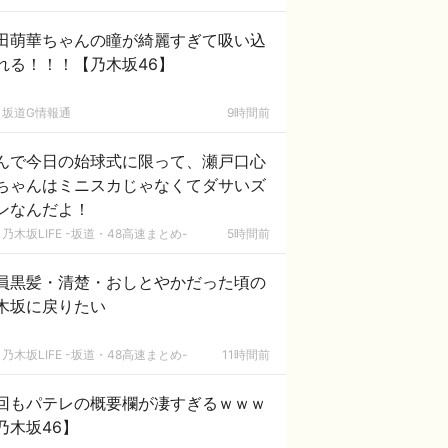
田萌華ちゃんの瞳が綺麗すぎて吸い込
れる！！！【乃木坂46】
坂道G情報通
9時間前
んで今日の始球式に限って、瀬戸口心
ちゃんはミニスカじゃなくてダサいズ
ンなんだよ！
乃木坂LIFE -坂道・48高速まとめ-
5時間前
員黒髪・清楚・おしとやかだった頃の
木坂に戻りたい
乃木坂LIFE -坂道・48高速まとめ-
11時間前
回もパテレの概要欄が凄すぎるｗｗｗ
乃木坂46】