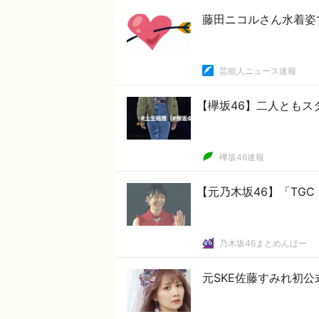
藤田ニコルさん水着姿
芸能人ニュース速報
【欅坂46】二人ともス
欅坂46速報
【元乃木坂46】「TGC
乃木坂46まとめんばー
元SKE佐藤すみれ初