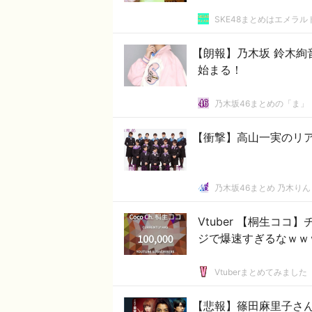
SKE48まとめはエメラ
【朗報】乃木坂 鈴木絢
始まる！
乃木坂46まとめの「ま」
【衝撃】高山一実のリ
乃木坂46まとめ 乃木りん
Vtuber 【桐生ココ】
ジで爆速すぎるなｗｗ
Vtuberまとめてみました
【悲報】篠田麻里子さ