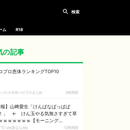
ーム
R18
気の記事
ロプロ恵体ランキングTOP10
ハロスポ＠ハロプロまとめ
3時間前
朗報】山﨑愛生「けんぱなぱっぱぱ
！」 ← けん玉やる気無さすぎて草
ｗｗｗｗｗｗｗ【モーニング
。'26】
℃-ute派なんday
13時間前