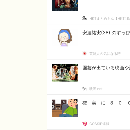
HKTまとめもん【HKT4
安達祐実(38) のす
芸能人の気になる噂
園芸が出ている映画や
映画.net
確 実 に 8 ０ 
GOSSIP速報