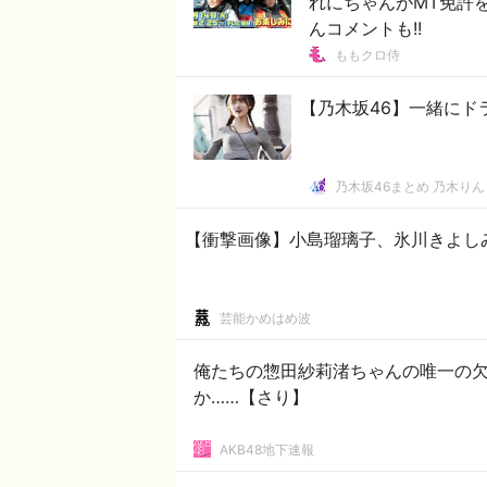
れにちゃんがMT免許を
んコメントも!!
ももクロ侍
【乃木坂46】一緒にド
乃木坂46まとめ 乃木りん
【衝撃画像】小島瑠璃子、氷川きよし
芸能かめはめ波
俺たちの惣田紗莉渚ちゃんの唯一の
か……【さり】
AKB48地下速報