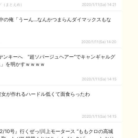
ルド（まとえめ）
2020/1/11(Sa) 14:21
中の俺「うーん…なんかつまらんダイマックスもな
ｋ
2020/1/11(Sa) 14:20
ヤンキーへ “超ソバージュヘアー”でキャンギャルグ
生」を明かすｗｗｗｗ
2020/1/11(Sa) 14:15
彼女が作れるハードル低くて面食らったわ
2020/1/11(Sa) 14:15
 2/10号』行くぜっ!川上モータース “ももクロの高城