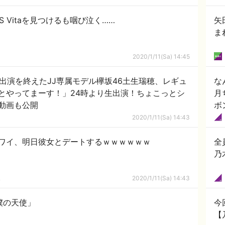
 Vitaを見つけるも咽び泣く……
矢
ま
2020/1/11(Sa) 14:45
」出演を終えたJJ専属モデル欅坂46土生瑞穂、レギュ
な
とやってまーす！」24時より生出演！ちょこっとシ
月
動画も公開
ボ
2020/1/11(Sa) 14:43
ワイ、明日彼女とデートするｗｗｗｗｗｗ
全
乃
ｋ
2020/1/11(Sa) 14:43
僕の天使」
今
【