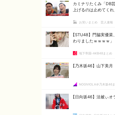
カミナリたくみ「DB芸
上げるのは止めてくれ
お笑いまとめ 芸人速報
【STU48】門脇実優
わりましたｗｗｗｗ」
地下帝国-AKB48まとめ
【乃木坂46】山下美
NOGIVIOLA＠乃木坂46
【日向坂46】法被ぃオ