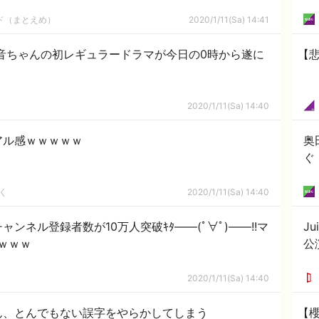
ルド（まとえめ）
2020/1/11(Sa) 14:41
音ちゃんの初レギュラードラマが今日の0時から遂に
【
2020/1/11(Sa) 14:40
アル感ｗｗｗｗｗ
奥
ぐ
く
2020/1/11(Sa) 14:40
チャンネル登録者数が10万人突破ｷﾀ――(ﾟ∀ﾟ)――!!マ
J
ｗｗｗ
公
2020/1/11(Sa) 14:40
ん、とんでもない誤字をやらかしてしまう
【櫻