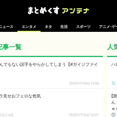
ニュース
エンタメ
ネタ
生活
スポーツ
アニメ･ゲ
の記事一覧
人
とんでもない誤字をやらかしてしまう【#ガイジファイ
ハ
2020/1/11(Sa) 14:56
ラ見せおフェロな色気
【
ん
ｗ
娘
8のまとめ】
2020/1/11(Sa) 14:47