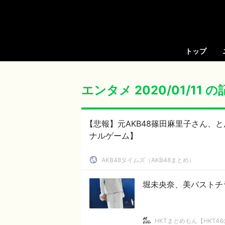
トップ
エンタメ 2020/01/11 
【悲報】元AKB48篠田麻里子さん、
ナルゲーム】
AKB48タイムズ（AKB48まとめ）
堀未央奈、美バストチ
HKTまとめもん【HKT4