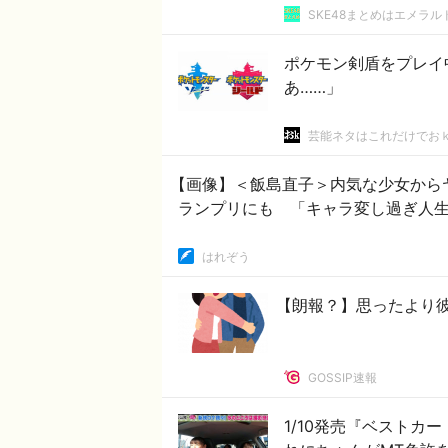
SKE48まとめはエメラ
ポケモン剣盾をプレイ
あ……」
芸能ネタはこれだけでお
【画像】＜飯島直子＞内気な少女から
ランプリにも 「キャラ変し過ぎ人
はれぞう
【朗報？】思ったより
GOSSIP速報
1/10発売『ベストカー