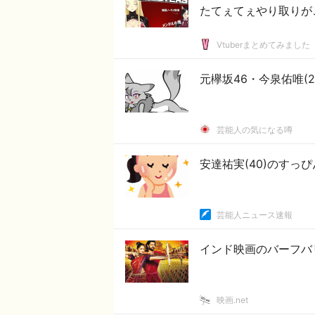
たてぇてぇやり取りが
Vtuberまとめてみました
元欅坂46・今泉佑唯(
芸能人の気になる噂
安達祐実(40)のすっぴ
芸能人ニュース速報
インド映画のバーフバ
映画.net