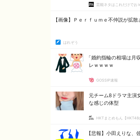
芸能ネタはこれだけでお
【画像】Ｐｅｒｆｕｍｅ不仲説が拡散
はれぞう
「婚約指輪の相場は月収
レｗｗｗｗ
GOSSIP速報
元チーム8ドラマ主演
な感じの体型
HKTまとめもん【HKT4
【悲報】小田えりな、