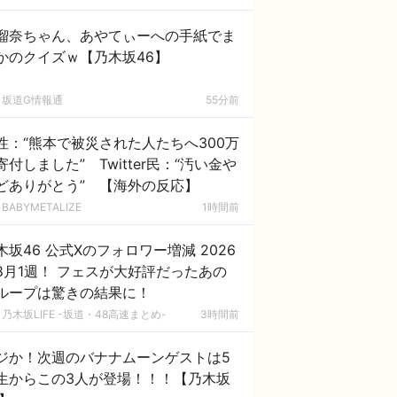
瑠奈ちゃん、あやてぃーへの手紙でま
かのクイズｗ【乃木坂46】
坂道G情報通
55分前
性：“熊本で被災された人たちへ300万
寄付しました” Twitter民：“汚い金や
どありがとう” 【海外の反応】
BABYMETALIZE
1時間前
木坂46 公式Xのフォロワー増減 2026
8月1週！ フェスが大好評だったあの
ループは驚きの結果に！
乃木坂LIFE -坂道・48高速まとめ-
3時間前
ジか！次週のバナナムーンゲストは5
生からこの3人が登場！！！【乃木坂