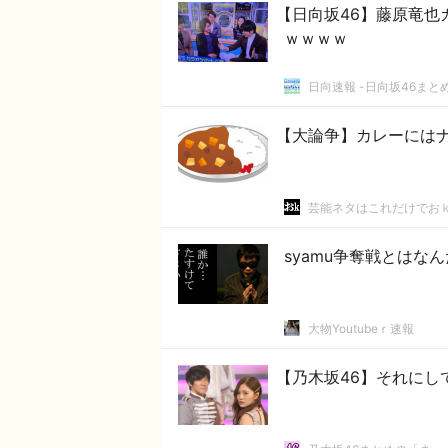
【日向坂46】藤原竜也
ｗｗｗｗ
日向速報 -日向坂46まとめ
【大論争】カレーには
芸能ネタはこれだけでお
syamu争奪戦とはな
大物Youtubeｒ速報
【乃木坂46】それにし