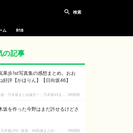
ーム
R18
気の記事
嶌果歩1st写真集の感想まとめ。おお
ね好評【かほりん】【日向坂46】
超・乃木坂まとめ誕生！ - 乃木坂46まとめ
2時間前
木坂を作った今野はまだ許せるけどさ
乃木坂LIFE -坂道・48高速まとめ-
7時間前