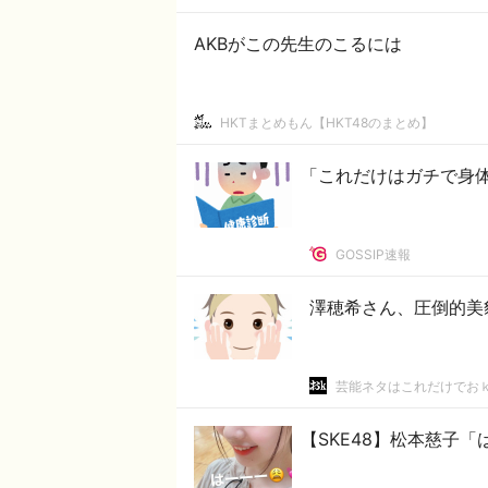
AKBがこの先生のこるには
HKTまとめもん【HKT48のまとめ】
「これだけはガチで身
GOSSIP速報
澤穂希さん、圧倒的美
芸能ネタはこれだけでお
【SKE48】松本慈子