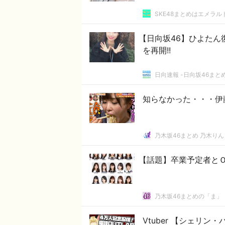
SKE48まとめはエメラ
【日向坂46】ひよたん復活
を再開!!
日向速報 -日向坂46まとめ
知らなかった・・・伊
乃木坂46まとめ 乃木りん
【話題】卒業予定者とＯ
乃木坂46まとめの「ま」
Vtuber 【シェリ