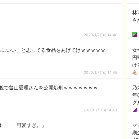
林
さ
2020/1/7(Tu) 14:48
体にいい」と思ってる食品をあげてけｗｗｗｗｗ
女
円
け
2020/1/7(Tu) 14:45
貌で畠山愛理さんを公開処刑ｗｗｗｗｗｗｗ
乃
年
グ
ｋ
2020/1/7(Tu) 14:43
「はーーー可愛すぎ。」
マ
期