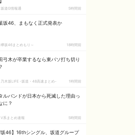
6】
坂道G情報通
5時間前
葉坂46、まもなく正式発表か
欅坂46まとめもり～
18時間前
田弓木が卒業するなら東パソ打ち切り
？
乃木坂LIFE -坂道・48高速まとめ-
1時間前
タルバンドが日本から死滅した理由っ
なに？
V系まとめ速報
5時間前
坂46】16thシングル、坂道グループ