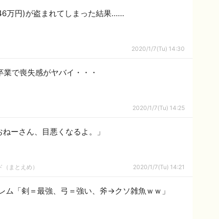
46万円)が盗まれてしまった結果……
2020/1/7(Tu) 14:30
卒業で喪失感がヤバイ・・・
2020/1/7(Tu) 14:25
「おねーさん、目悪くなるよ。」
ルド（まとえめ）
2020/1/7(Tu) 14:21
レム「剣＝最強、弓＝強い、斧→クソ雑魚ｗｗ」