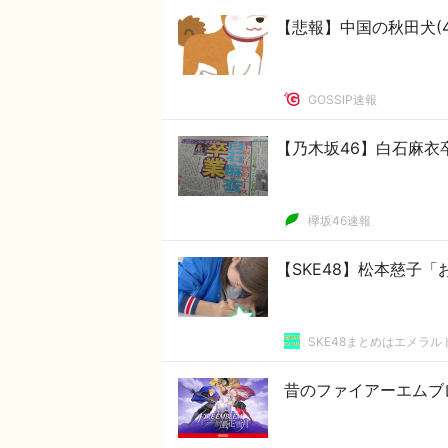
【悲報】中国の秋田犬(
GOSSIP速報
【乃木坂46】白石麻衣
欅坂46速報
【SKE48】松本慈子
SKE48まとめはエメラ
昔のファイアーエムブ