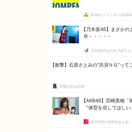
ROMれ！ペンギン(AKB4
【乃木坂46】まさかの
年・・・・・
乃木坂46まとめ 乃木りん
【衝撃】石原さとみの“共演ＮＧ”って
芸能かめはめ波
【AKB48】宮崎美穂「
『体型を戻してほしい
地下帝国-AKB48まとめ