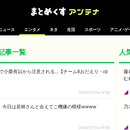
ニュース
エンタメ
ネタ
生活
スポーツ
アニメ･ゲ
の記事一覧
人
演で小栗有以から注意される…【チーム8おだえり・ゆ
藤
む
2020/1/7(Tu) 14:56
、今日は若林さんと会えてご機嫌の模様wwww
乃
2020/1/7(Tu) 14:56