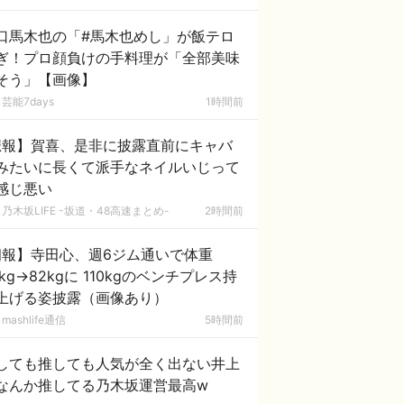
口馬木也の「#馬木也めし」が飯テロ
ぎ！プロ顔負けの手料理が「全部美味
そう」【画像】
芸能7days
1時間前
悲報】賀喜、是非に披露直前にキャバ
みたいに長くて派手なネイルいじって
感じ悪い
乃木坂LIFE -坂道・48高速まとめ-
2時間前
朗報】寺田心、週6ジム通いで体重
2kg→82kgに 110kgのベンチプレス持
上げる姿披露（画像あり）
mashlife通信
5時間前
しても推しても人気が全く出ない井上
なんか推してる乃木坂運営最高w