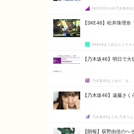
NOGIVIOLA＠乃木坂46
【SKE48】松井珠理
SKE48まとめはエメラ
【乃木坂46】明日で大
乃木坂46まとめの「ま」
【乃木坂46】遠藤さく
乃木坂46まとめ 乃木りん
【朗報】荻野由佳のへ