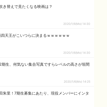
吹き替えで見たくなる映画は？
2020/1/6(Mo) 14:30
料四天王がこいつらに決まるｗｗｗｗｗｗ
2020/1/6(Mo) 14:30
欅坂2期生、何気ない集合写真ですらレベルの高さが垣間
2020/1/6(Mo) 14:25
吉田朱里！7期生募集にあたり、現役メンバーにインタ