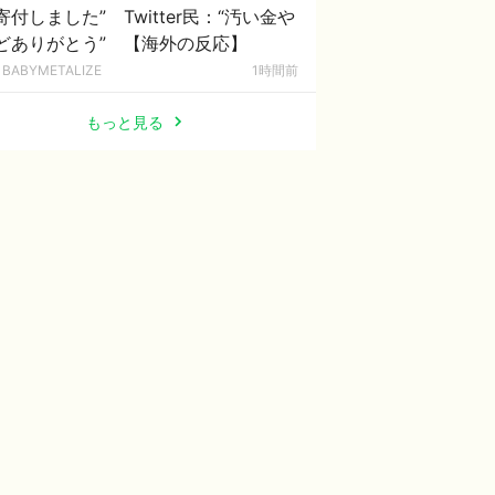
寄付しました” Twitter民：“汚い金や
どありがとう” 【海外の反応】
BABYMETALIZE
1時間前
もっと見る