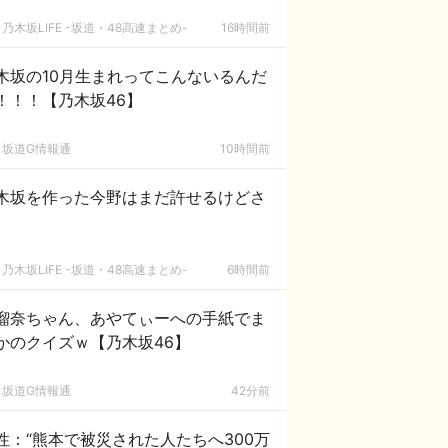
乃木坂LIFE -坂道・48高速まとめ-
16時間前
木坂の10月生まれってこんないるんだ
！！！【乃木坂46】
坂道G情報通
10時間前
木坂を作った今野はまだ許せるけどさ
乃木坂LIFE -坂道・48高速まとめ-
6時間前
瑠奈ちゃん、あやてぃーへの手紙でま
かのクイズｗ【乃木坂46】
坂道G情報通
42分前
性：“熊本で被災された人たちへ300万