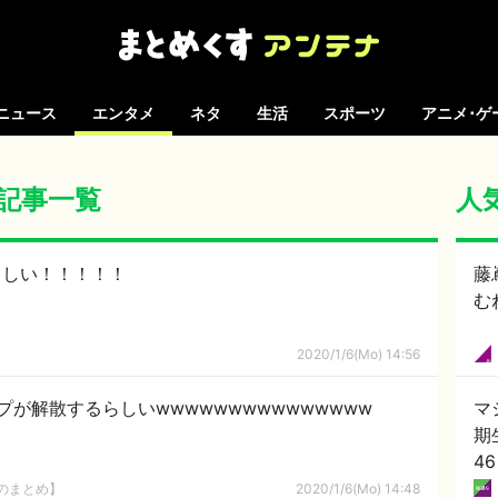
ニュース
エンタメ
ネタ
生活
スポーツ
アニメ･ゲ
 の記事一覧
人
らしい！！！！！
藤
む
2020/1/6(Mo) 14:56
が解散するらしいwwwwwwwwwwwwwww
マ
期
4
8のまとめ】
2020/1/6(Mo) 14:48