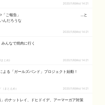
2020/1/6(Mo) 14:21
】和田まあや「ご報告」 …と
いんだろうな
2020/1/6(Mo) 14:21
、みんなで焼肉に行く
8まとめ)
2020/1/6(Mo) 14:21
による「ガールズバンド」プロジェクト始動！
ルド（まとえめ）
2020/1/6(Mo) 14:21
盾」のナットレイ、ドヒドイデ、アーマーガア対策