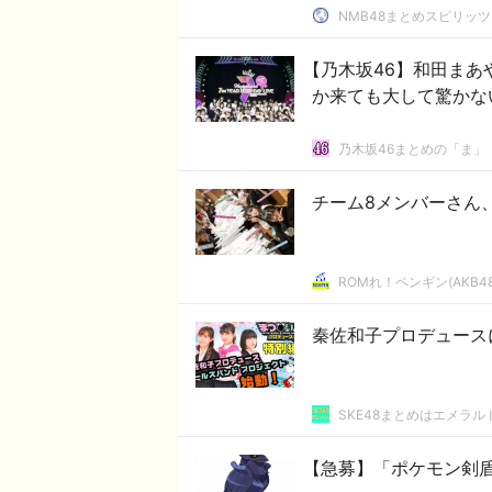
NMB48まとめスピリッツ
【乃木坂46
か来ても大して驚かな
乃木坂46まとめの「ま」
チーム8メンバーさん
ROMれ！ペンギン(AKB4
秦佐和子プロデュース
SKE48まとめはエメラ
【急募】「ポケモン剣