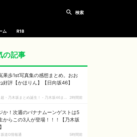
ーム
R18
気の記事
嶌果歩1st写真集の感想まとめ。おお
ね好評【かほりん】【日向坂46】
超・乃木坂まとめ誕生！ - 乃木坂46まとめ
2時間前
ジか！次週のバナナムーンゲストは5
生からこの3人が登場！！！【乃木坂
6】
坂道G情報通
5時間前