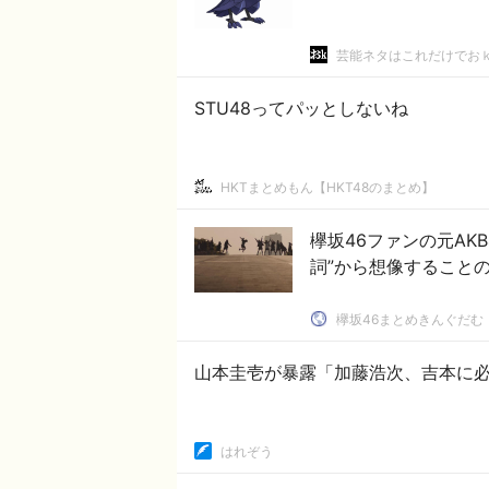
芸能ネタはこれだけでお
STU48ってパッとしないね
HKTまとめもん【HKT48のまとめ】
欅坂46ファンの元AK
詞”から想像することの
欅坂46まとめきんぐだむ
山本圭壱が暴露「加藤浩次、吉本に
はれぞう