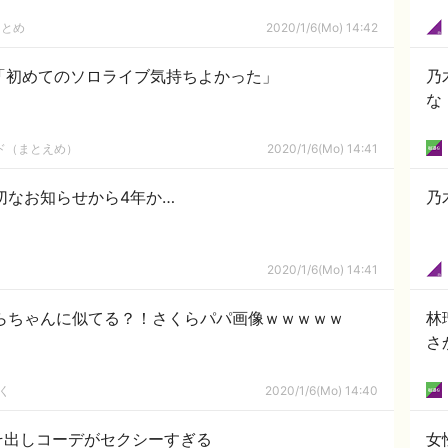
まとめ
2020/1/6(Mo) 14:42
奈「初めてのソロライブ気持ちよかった」
乃
な
ルド（まとえめ）
2020/1/6(Mo) 14:41
切なお知らせから4年か…
乃
2020/1/6(Mo) 14:41
らちゃんに似てる？！さくらパパ画像ｗｗｗｗｗ
林
さ
く
2020/1/6(Mo) 14:40
そ出しコーデがセクシーすぎる
女