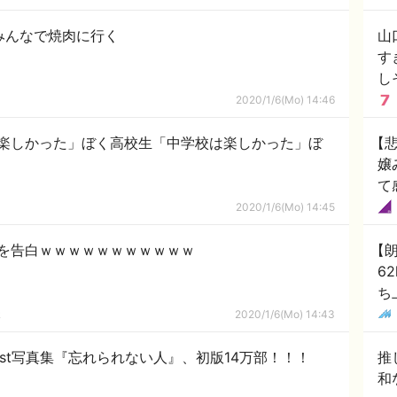
みんなで焼肉に行く
山
す
し
2020/1/6(Mo) 14:46
楽しかった」ぼく高校生「中学校は楽しかった」ぼ
【
嬢
て
2020/1/6(Mo) 14:45
を告白ｗｗｗｗｗｗｗｗｗｗｗ
【
6
ち
ｋ
2020/1/6(Mo) 14:43
1st写真集『忘れられない人』、初版14万部！！！
推
和