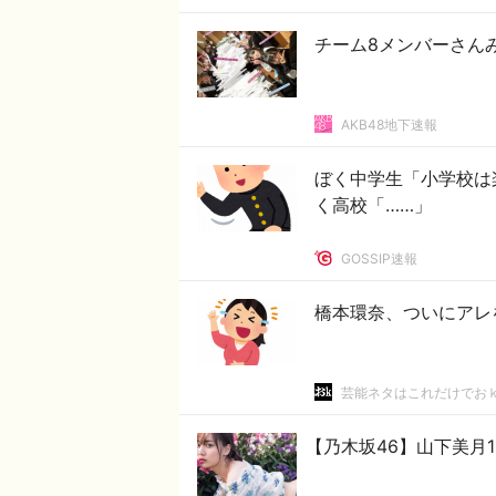
チーム8メンバーさん
AKB48地下速報
ぼく中学生「小学校は
く高校「……」
GOSSIP速報
橋本環奈、ついにアレ
芸能ネタはこれだけでお
【乃木坂46】山下美月