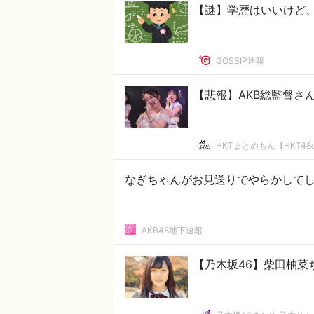
【謎】学歴はいいけど
GOSSIP速報
【悲報】AKB総監督さ
HKTまとめもん【HKT4
なぎちゃんがお見送りでやらかしてし
AKB48地下速報
【乃木坂46】柴田柚菜