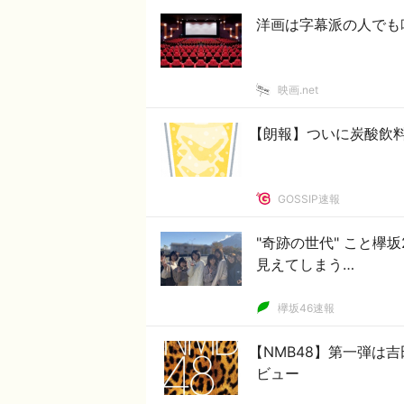
洋画は字幕派の人でも
映画.net
【朗報】ついに炭酸飲
GOSSIP速報
"奇跡の世代" こと
見えてしまう…
欅坂46速報
【NMB48】第一弾は
ビュー