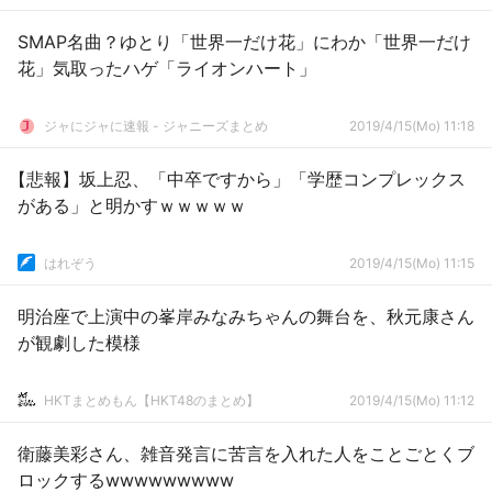
SMAP名曲？ゆとり「世界一だけ花」にわか「世界一だけ
花」気取ったハゲ「ライオンハート」
ジャにジャに速報 - ジャニーズまとめ
2019/4/15(Mo) 11:18
【悲報】坂上忍、「中卒ですから」「学歴コンプレックス
がある」と明かすｗｗｗｗｗ
はれぞう
2019/4/15(Mo) 11:15
明治座で上演中の峯岸みなみちゃんの舞台を、秋元康さん
が観劇した模様
HKTまとめもん【HKT48のまとめ】
2019/4/15(Mo) 11:12
衛藤美彩さん、雑音発言に苦言を入れた人をことごとくブ
ロックするwwwwwwwww