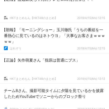
HKTまとめもん【HKT48のまとめ】
2019/4/15(Mo) 12:15
【朗報】「モーニングショー」玉川徹氏「うちの番組を一
番熱心に見ているのはネトウヨ」「大事なお客さまｗｗｗ
ｗｗ」
はれぞう
2019/4/15(Mo) 12:15
【正論】矢作萌夏さん「指原は普通にブス」
HKTまとめもん【HKT48のまとめ】
2019/4/15(Mo) 12:12
チーム8さん、撮影可能タイムに夕陽を見ているかを披露
したためYouTubeでソニーからのブロック祭り