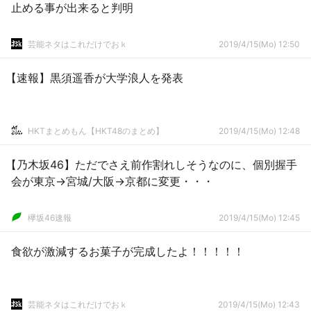
止める事が出来ると判明
芸能ネタはこれだけでおｋ
2019/4/15(Mo) 12:50
【速報】黒須遥香が大学浪人を発表
HKTまとめもん【HKT48のまとめ】
2019/4/15(Mo) 12:48
【乃木坂46】ただでさえ前作割れしそうなのに、個別握手
会が東京→宮城/大阪→京都に変更・・・
欅坂46速報
2019/4/15(Mo) 12:45
食欲が激減するお菓子が完成したよ！！！！！
芸能ネタはこれだけでおｋ
2019/4/15(Mo) 12:43