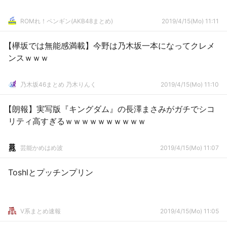
ROMれ！ペンギン(AKB48まとめ)
2019/4/15(Mo) 11:11
【欅坂では無能感満載】今野は乃木坂一本になってクレメ
ンスｗｗｗ
乃木坂46まとめ 乃木りんく
2019/4/15(Mo) 11:10
【朗報】実写版『キングダム』の長澤まさみがガチでシコ
リティ高すぎるｗｗｗｗｗｗｗｗｗｗ
芸能かめはめ波
2019/4/15(Mo) 11:07
Toshlとプッチンプリン
V系まとめ速報
2019/4/15(Mo) 11:05