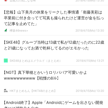
芸能人の気になる噂
2019/4/15(Mo) 13:30
【悲報】山下美月の休業をリークした事情通「衛藤美彩は
卒業前に付き合ってて写真も撮られたけど運営が金を払っ
て記事を止めてた」
欅坂46news+
2019/4/15(Mo) 13:30
【SKE48】グループ当時は13歳で私が12歳だったのに22歳
と21歳になってお酒で乾杯してるのがエモかった
SKE48まとめはエメラルド（まとえめ）
2019/4/15(Mo) 13:21
【NGT】真下華穂とかいうロリババア可愛いかよ
wwwwwwwwww【戦慄の8ｽﾚ】
HKTまとめもん【HKT48のまとめ】
2019/4/15(Mo) 13:20
【Android終了】Apple「Androidにゲームを出さない開発