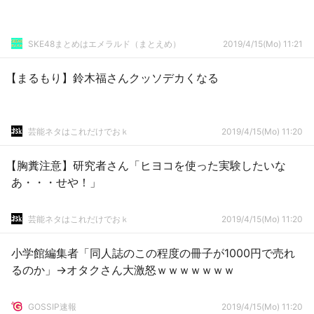
SKE48まとめはエメラルド（まとえめ）
2019/4/15(Mo) 11:21
【まるもり】鈴木福さんクッソデカくなる
芸能ネタはこれだけでおｋ
2019/4/15(Mo) 11:20
【胸糞注意】研究者さん「ヒヨコを使った実験したいな
あ・・・せや！」
芸能ネタはこれだけでおｋ
2019/4/15(Mo) 11:20
小学館編集者「同人誌のこの程度の冊子が1000円で売れ
るのか」→オタクさん大激怒ｗｗｗｗｗｗｗ
GOSSIP速報
2019/4/15(Mo) 11:20