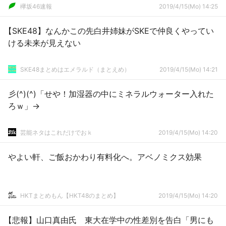
欅坂46速報
2019/4/15(Mo) 14:25
【SKE48】なんかこの先白井姉妹がSKEで仲良くやってい
ける未来が見えない
SKE48まとめはエメラルド（まとえめ）
2019/4/15(Mo) 14:21
彡(^)(^)「せや！加湿器の中にミネラルウォーター入れた
ろｗ」→
芸能ネタはこれだけでおｋ
2019/4/15(Mo) 14:20
やよい軒、ご飯おかわり有料化へ。アベノミクス効果
HKTまとめもん【HKT48のまとめ】
2019/4/15(Mo) 14:20
【悲報】山口真由氏 東大在学中の性差別を告白「男にも