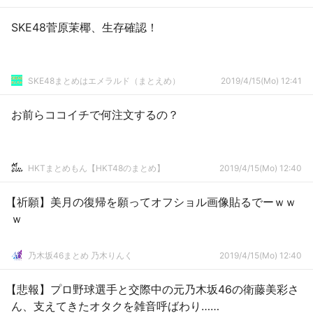
SKE48菅原茉椰、生存確認！
SKE48まとめはエメラルド（まとえめ）
2019/4/15(Mo) 12:41
お前らココイチで何注文するの？
HKTまとめもん【HKT48のまとめ】
2019/4/15(Mo) 12:40
【祈願】美月の復帰を願ってオフショル画像貼るでーｗｗ
ｗ
乃木坂46まとめ 乃木りんく
2019/4/15(Mo) 12:40
【悲報】プロ野球選手と交際中の元乃木坂46の衛藤美彩さ
ん、支えてきたオタクを雑音呼ばわり……