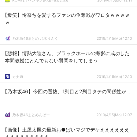
ROMれ！ペンギン(AKB48まとめ)
2019/4/15(Mo) 12:11
【爆笑】怜奈ちを愛するファンの争奪戦がワロタｗｗｗｗ
ｗ
乃木坂46まとめ 乃木りんく
2019/4/15(Mo) 12:10
【悲報】情熱大陸さん、ブラックホールの撮影に成功した
本間教授にとんでもない質問をしてしまう
カナ速
2019/4/15(Mo) 12:10
【乃木坂46】今回の選抜、1列目と2列目タテの関係性が…
乃木坂46まとめんばー
2019/4/15(Mo) 12:07
【画像】土屋太鳳の最新お●ぱいマジでデケええええええ