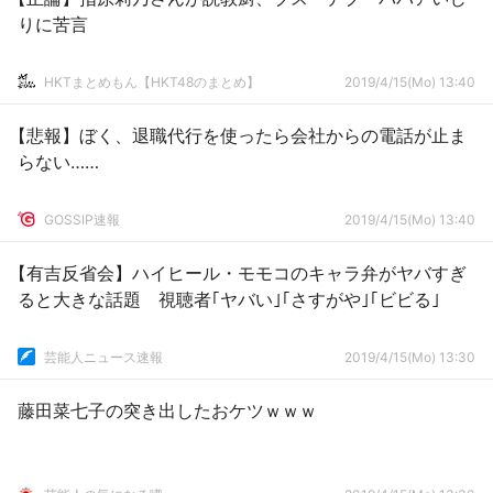
りに苦言
HKTまとめもん【HKT48のまとめ】
2019/4/15(Mo) 13:40
【悲報】ぼく、退職代行を使ったら会社からの電話が止ま
らない……
GOSSIP速報
2019/4/15(Mo) 13:40
【有吉反省会】ハイヒール・モモコのキャラ弁がヤバすぎ
ると大きな話題 視聴者｢ヤバい｣｢さすがや｣｢ビビる｣
芸能人ニュース速報
2019/4/15(Mo) 13:30
藤田菜七子の突き出したおケツｗｗｗ