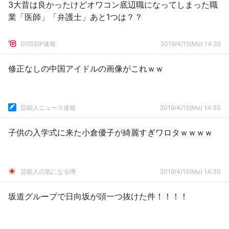
3大昔は良かったけどオワコン底辺職になってしまった職
業「医師」「弁護士」あと1つは？？
GOSSIP速報
2019/4/15(Mo) 14:35
修正なしの中国アイドルの画像がこれｗｗ
芸能人ニュース速報
2019/4/15(Mo) 14:30
子供の入学式に来た小倉優子が綺麗すぎワロタｗｗｗｗ
芸能人の気になる噂
2019/4/15(Mo) 14:30
坂道グループで日向坂が頭一つ抜けた件！！！！