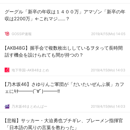
グーグル「新卒の年収は１４００万」アマゾン「新卒の年
収は2200万」←これマジ……？
GOSSIP速報
2019/4/15(Mo) 14:05
【AKB48G】握手会で複数枚出ししているヲタって長時間
話す機会を設けられても間が持つの？
地下帝国-AKB48まとめ
2019/4/15(Mo) 14:03
【乃木坂46】さゆりんご軍団が「だいたいぜんぶ展」カフ
ェにｷﾀ━━━(ﾟ∀ﾟ)━━━!!
乃木坂46まとめんばー
2019/4/15(Mo) 14:03
【悲報】サッカー・大迫勇也ブチギレ、ブレーメン指揮官
「日本語の罵りの言葉を教わった」