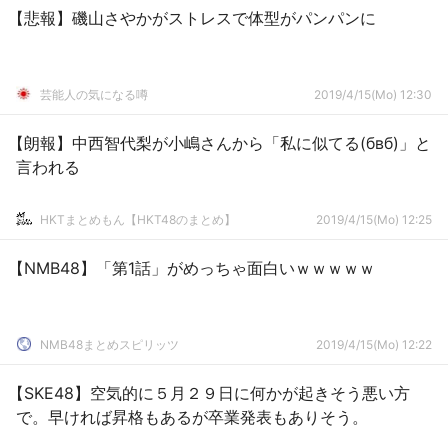
【悲報】磯山さやかがストレスで体型がパンパンに
芸能人の気になる噂
2019/4/15(Mo) 12:30
【朗報】中西智代梨が小嶋さんから「私に似てる(бвб)」と
言われる
HKTまとめもん【HKT48のまとめ】
2019/4/15(Mo) 12:25
【NMB48】「第1話」がめっちゃ面白いｗｗｗｗｗ
NMB48まとめスピリッツ
2019/4/15(Mo) 12:22
【SKE48】空気的に５月２９日に何かが起きそう悪い方
で。早ければ昇格もあるが卒業発表もありそう。