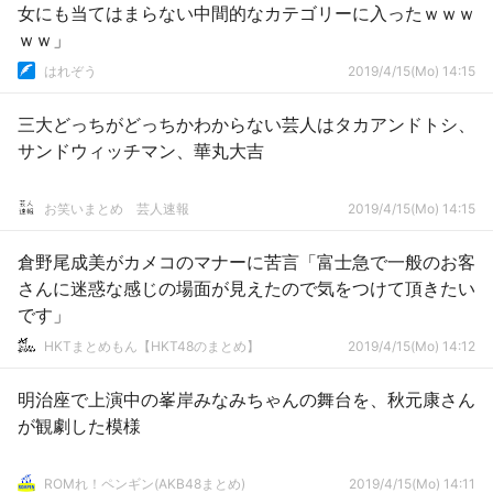
女にも当てはまらない中間的なカテゴリーに入ったｗｗｗ
ｗｗ」
はれぞう
2019/4/15(Mo) 14:15
三大どっちがどっちかわからない芸人はタカアンドトシ、
サンドウィッチマン、華丸大吉
お笑いまとめ 芸人速報
2019/4/15(Mo) 14:15
倉野尾成美がカメコのマナーに苦言「富士急で一般のお客
さんに迷惑な感じの場面が見えたので気をつけて頂きたい
です」
HKTまとめもん【HKT48のまとめ】
2019/4/15(Mo) 14:12
明治座で上演中の峯岸みなみちゃんの舞台を、秋元康さん
が観劇した模様
ROMれ！ペンギン(AKB48まとめ)
2019/4/15(Mo) 14:11