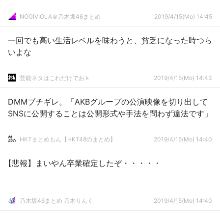
NOGIVIOLA＠乃木坂46まとめ
2019/4/15(Mo) 14:45
一回でも高い生活レベルを味わうと、貧乏になった時つら
いよな
芸能ネタはこれだけでおｋ
2019/4/15(Mo) 14:43
DMMブチギレ。「AKBグループの公演映像を切り出して
SNSに公開することは公開形式や手法を問わず違法です」
HKTまとめもん【HKT48のまとめ】
2019/4/15(Mo) 14:40
【悲報】まいやん卒業確定したぞ・・・・・
乃木坂46まとめ 乃木りんく
2019/4/15(Mo) 14:40