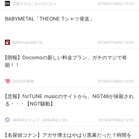
芸能ネタはこれだけでおｋ
2019/4/15(Mo) 13:00
BABYMETAL「THEONE Tシャツ発送」
BABYmatoMETAL
2019/4/15(Mo) 13:00
【朗報】Docomoの新しい料金プラン、ガチのマジで有
能！！
GOSSIP速報
2019/4/15(Mo) 13:00
【悲報】forTUNE musicのサイトから、NGT48が抹殺され
る・・・【NGT騒動】
AKB48タイムズ（AKB48まとめ）
2019/4/15(Mo) 12:55
【名探偵コナン】アガサ博士はやはり黒幕だった？時間を