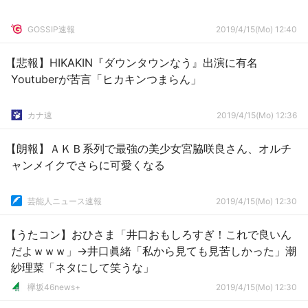
GOSSIP速報
2019/4/15(Mo) 12:40
【悲報】HIKAKIN『ダウンタウンなう』出演に有名
Youtuberが苦言「ヒカキンつまらん」
カナ速
2019/4/15(Mo) 12:36
【朗報】ＡＫＢ系列で最強の美少女宮脇咲良さん、オルチ
ャンメイクでさらに可愛くなる
芸能人ニュース速報
2019/4/15(Mo) 12:30
【うたコン】おひさま「井口おもしろすぎ！これで良いん
だよｗｗｗ」→井口眞緒「私から見ても見苦しかった」潮
紗理菜「ネタにして笑うな」
欅坂46news+
2019/4/15(Mo) 12:30