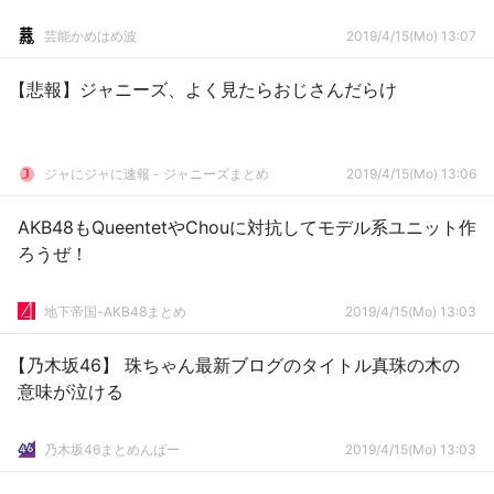
芸能かめはめ波
2019/4/15(Mo) 13:07
【悲報】ジャニーズ、よく見たらおじさんだらけ
ジャにジャに速報 - ジャニーズまとめ
2019/4/15(Mo) 13:06
AKB48もQueentetやChouに対抗してモデル系ユニット作
ろうぜ！
地下帝国-AKB48まとめ
2019/4/15(Mo) 13:03
【乃木坂46】 珠ちゃん最新ブログのタイトル真珠の木の
意味が泣ける
乃木坂46まとめんばー
2019/4/15(Mo) 13:03