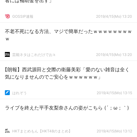
者には補助金を出す」
GOSSIP速報
2019/4/15(Mo) 13:20
不老不死になる方法、マジで簡単だったｗｗｗｗｗｗｗｗ
ｗ
芸能ネタはこれだけでおｋ
2019/4/15(Mo) 13:20
【朗報】西武源田と交際の衛藤美彩「愛のない雑音は全く
気になりませんのでご安心をｗｗｗｗｗｗ」
はれぞう
2019/4/15(Mo) 13:15
ライブを終えた平手友梨奈さんの姿がこちら (´；ω；｀)
HKTまとめもん【HKT48のまとめ】
2019/4/15(Mo) 13:12