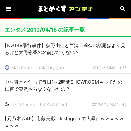
エンタメ 2019/04/15 の記事一覧
【NGT48暴行事件】荻野由佳と西潟茉莉奈の話題はよく見
るけど太野彩香の名前少なくない？
AKB48タイムズ（AKB48まとめ）
2019/4/15(Mo) 14:57
中村舞とか沖って毎日1～2時間SHOWROOMやってたの
に何で突然やらなくなったの？
HKTまとめもん【HKT48のまとめ】
2019/4/15(Mo) 14:48
【元乃木坂46】衛藤美彩、Instagramで大暴れｗｗｗｗｗ
ｗｗｗ