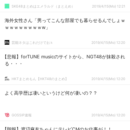
SKE48まとめはエメラルド（まとえめ）
2019/4/15(Mo) 12:21
海外女性さん「男ってこんな部屋でも暮らせるんでしょｗ
ｗｗｗｗｗｗｗｗw」
芸能ネタはこれだけでおｋ
2019/4/15(Mo) 12:20
【悲報】forTUNE musicのサイトから、NGT48が抹殺され
る・・・
HKTまとめもん【HKT48のまとめ】
2019/4/15(Mo) 12:20
よく高学歴は凄いというけど何が凄いの？？
GOSSIP速報
2019/4/15(Mo) 12:20
【朗報】渡辺麻友ちゃんにテレビCMのお仕事が！！