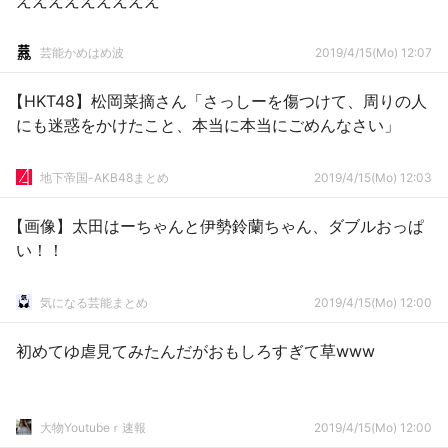
えええええええええ
芸能かめはめ波
2019/4/15(Mo) 12:07
【HKT48】松岡菜摘さん「さっしーを傷つけて、周りの人
にも迷惑をかけたこと、本当に本当にごめんなさい」
地下帝国-AKB48まとめ
2019/4/15(Mo) 12:03
【画像】太田はーちゃんと伊勢鈴蘭ちゃん、ダブルおっぱ
い！！
気になる芸能まとめ
2019/4/15(Mo) 12:00
初めてゆ虐見てみたんだがおもしろすぎて草www
大物Youtubeｒ速報
2019/4/15(Mo) 12:00