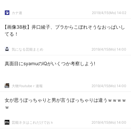
カナ速
2019/4/15(Mo) 14:02
【画像38枚】井口綾子、ブラからこぼれそうなおっぱいし
てる！
気になる芸能まとめ
2019/4/15(Mo) 14:00
真面目にsyamuのIQがいくつか考察しよう!
大物Youtubeｒ速報
2019/4/15(Mo) 14:00
女が思うぽっちゃりと男が言うぽっちゃりは違うｗｗｗｗ
ｗ
芸能ネタはこれだけでおｋ
2019/4/15(Mo) 14:00