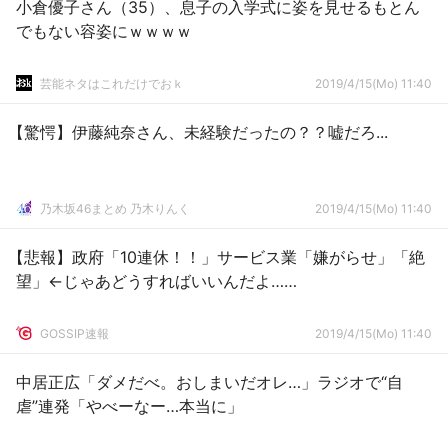
小倉優子さん（35）、息子の入学式に姿を見せるもとん
でもない容姿にｗｗｗｗ
芸能ネタはこれだけでおｋ
2019/4/15(Mo) 11:40
【驚愕】伊藤純奈さん、未経験だったの？？嘘だろ...
乃木坂46まとめ 乃木りんく
2019/4/15(Mo) 11:40
【悲報】政府「10連休！！」サービス業「嫌がらせ」「絶
望」←じゃあどうすればいいんだよ……
GOSSIP速報
2019/4/15(Mo) 11:40
中居正広「ダメだべ。おしまいだオレ…」ラジオで“自
虐”連発「やべーなー…本当に」