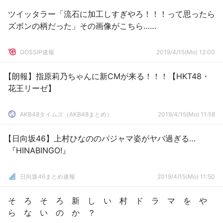
ツイッタラー「流石に加工しすぎやろ！！！って思ったら
ズボンの柄だった」その画像がこちら……
GOSSIP速報
2019/4/15(Mo) 12:00
【朗報】指原莉乃ちゃんに新CMが来る！！！【HKT48・
花王リーゼ】
AKB48タイムズ（AKB48まとめ）
2019/4/15(Mo) 11:58
【日向坂46】上村ひなののパジャマ姿がヤバ過ぎる…
『HINABINGO!』
日向坂46まとめ速報
2019/4/15(Mo) 11:50
そ ろ そ ろ 新 し い 村 ド ラ マ を や
ら な い の か ？