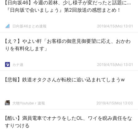
【日向坂46】今週の若林、少し様子が変だったと話題に…
『日向坂で会いましょう』第2回放送の感想まとめ！
日向坂46まとめ速報
2019/4/15(Mo) 13:01
【え？】やよい軒「お客様の御意見御要望に応え、おかわ
りを有料化します」
カナ速
2019/4/15(Mo) 13:01
【悲報】鉄道オタクさんが転校に追い込まれてしまうw
大物Youtubeｒ速報
2019/4/15(Mo) 13:00
【酷い】満員電車でオナラをしたOL、ワイを睨み責任をな
すりつける