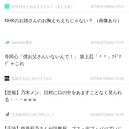
SKE48まとめはエメラルド（まとえめ）
2019/4/15(Mo) 13:41
NHKのお姉さんのお胸えちえちじゃない？ （画像あり）
mashlife通信
2019/4/15(Mo) 13:41
寺田心「僕お父さんいないんで！」 坂上忍「＾＾」ﾅﾃﾞﾅ
ﾃﾞ ←これ
芸能ネタはこれだけでおｋ
2019/4/15(Mo) 13:40
【悲報】乃木メン、日村に口の中をあますことなく見られ
る・・・ｗｗｗ
乃木坂46まとめ 乃木りんく
2019/4/15(Mo) 13:40
【正論】指原莉乃さんが説教厨、ブス・デブ・ババアいじ