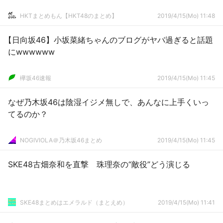
HKTまとめもん【HKT48のまとめ】
2019/4/15(Mo) 11:48
【日向坂46】小坂菜緒ちゃんのブログがヤバ過ぎると話題
にwwwwww
欅坂46速報
2019/4/15(Mo) 11:45
なぜ乃木坂46は陰湿イジメ無しで、あんなに上手くいっ
てるのか？
NOGIVIOLA＠乃木坂46まとめ
2019/4/15(Mo) 11:45
SKE48古畑奈和を直撃 珠理奈の“敵役”どう演じる
SKE48まとめはエメラルド（まとえめ）
2019/4/15(Mo) 11:41