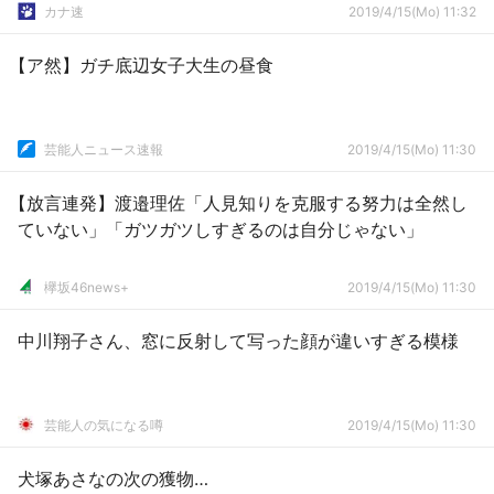
カナ速
2019/4/15(Mo) 11:32
【ア然】ガチ底辺女子大生の昼食
芸能人ニュース速報
2019/4/15(Mo) 11:30
【放言連発】渡邉理佐「人見知りを克服する努力は全然し
ていない」「ガツガツしすぎるのは自分じゃない」
欅坂46news+
2019/4/15(Mo) 11:30
中川翔子さん、窓に反射して写った顔が違いすぎる模様
芸能人の気になる噂
2019/4/15(Mo) 11:30
犬塚あさなの次の獲物…