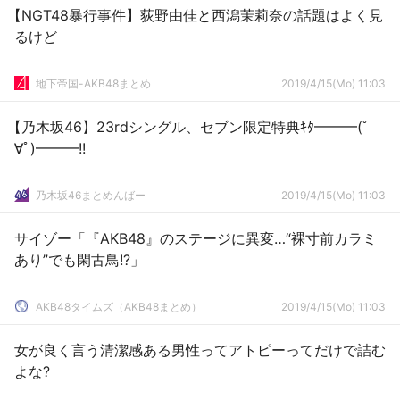
【NGT48暴行事件】荻野由佳と西潟茉莉奈の話題はよく見
るけど
地下帝国-AKB48まとめ
2019/4/15(Mo) 11:03
【乃木坂46】23rdシングル、セブン限定特典ｷﾀ━━━(ﾟ
∀ﾟ)━━━!!
乃木坂46まとめんばー
2019/4/15(Mo) 11:03
サイゾー「『AKB48』のステージに異変…“裸寸前カラミ
あり”でも閑古鳥!?」
AKB48タイムズ（AKB48まとめ）
2019/4/15(Mo) 11:03
女が良く言う清潔感ある男性ってアトピーってだけで詰む
よな?