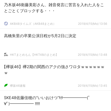
乃木坂46衛藤美彩さん、雑音発言に苦言を入れた人をこ
とごとくブロックする・・・
AKB48タイムズ（AKB48まとめ）
2019/4/15(Mo) 13:56
高橋朱里の卒業公演日程が5月2日に決定
HKTまとめもん【HKT48のまとめ】
2019/4/15(Mo) 13:48
【欅坂46】欅2期の関西のアクの強さワロタｗｗｗｗｗｗ
ｗ
欅坂46速報
2019/4/15(Mo) 13:45
SKE48佐藤佳穂の“いいおけつ”ｷﾀ━━━━━━(ﾟ
∀ﾟ)━━━━━━ !!!!!