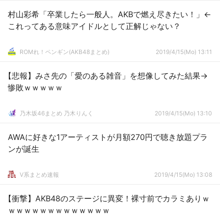
村山彩希「卒業したら一般人。AKBで燃え尽きたい！」←
これってある意味アイドルとして正解じゃない？
ROMれ！ペンギン(AKB48まとめ)
2019/4/15(Mo) 13:11
【悲報】みさ先の「愛のある雑音」を想像してみた結果→
惨敗ｗｗｗｗｗ
乃木坂46まとめ 乃木りんく
2019/4/15(Mo) 13:10
AWAに好きな1アーティストが月額270円で聴き放題プラ
ンが誕生
V系まとめ速報
2019/4/15(Mo) 13:08
【衝撃】AKB48のステージに異変！裸寸前でカラミありｗ
ｗｗｗｗｗｗｗｗｗｗｗｗｗ