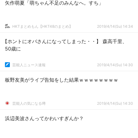
矢作萌夏「萌ちゃん不足のみんなへ。すち」
HKTまとめもん【HKT48のまとめ】
2019/4/14(Su) 14:34
【ホントにオバさんになってしまった・・】 森高千里、
50歳に
芸能人ニュース速報
2019/4/14(Su) 14:30
板野友美がライブ告知をした結果ｗｗｗｗｗｗｗｗ
芸能人の気になる噂
2019/4/14(Su) 14:30
浜辺美波さんってかわいすぎんか？