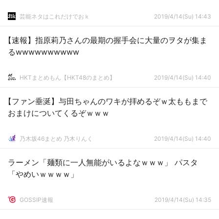
芸能ネタはこれだけでおｋ
2019/4/14(Su) 14:43
【速報】指原莉乃さんの最期の握手会に大量のヲタが集ま
るwwwwwwwwww
HKTまとめもん【HKT48のまとめ】
2019/4/14(Su) 14:40
【ファン垂涎】与田ちゃんのワキが拝めるぞｗ太ももまで
おまけについてくるぞｗｗｗ
乃木坂46まとめ 乃木りんく
2019/4/14(Su) 14:40
ラーメン「麺類に一人無能がいるよなｗｗｗ」 パスタ
「やめいｗｗｗｗ」
GOSSIP速報
2019/4/14(Su) 14:35