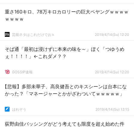
重さ160キロ、78万キロカロリーの巨大ペヤングｗｗｗｗ
ｗｗｗｗ
芸能ネタはこれだけでおｋ
2019/4/14(Su) 12:20
そば通「最初は浸けずに本来の味を～」ぼく「つゆうめ
ぇ！！！！」←これダメ？？
GOSSIP速報
2019/4/14(Su) 12:20
【悲報】多部未華子、高良健吾とのキスシーンは台本にな
かった？「マネージャーとかがざわついてｗｗｗｗｗ」
はれぞう
2019/4/14(Su) 12:15
荻野由佳バッシングがどう考えても限度を超え始めた件