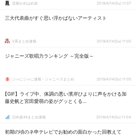
芸能かめはめ波
2019/4/14(Su) 11:07
三大代表曲がすぐ思い浮かばないアーティスト
V系まとめ速報
2019/4/14(Su) 11:05
ジャニーズ歌唱力ランキング ～完全版～
ジャにジャに速報 - ジャニーズまとめ
2019/4/14(Su) 11:05
【GIF】ライブ中、体調の悪い濱岸ひよりに声をかける加
藤史帆と宮田愛萌の姿がグッとくる…
日向坂46まとめ速報
2019/4/14(Su) 11:04
初期の頃のネ申テレビでお勧めの面白かった回教えて