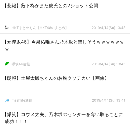
【悲報】薮下柊がまた彼氏との2ショット公開
HKTまとめもん【HKT48のまとめ】
2019/4/14(Su) 13:48
【元欅坂46】今泉佑唯さん乃木坂と楽しそうｗｗｗｗｗｗ
ｗ
欅坂46速報
2019/4/14(Su) 13:45
【朗報】土屋太鳳ちゃんのお胸クソデカい【画像】
mashlife通信
2019/4/14(Su) 13:41
【爆笑】コウメ太夫、乃木坂のセンターを奪い取ることに
成功！！！