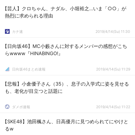
【芸人】クロちゃん、ナダル、小堀裕之…いま「○○」が
熱烈に求められる理由
カナ速
2019/4/14(Su) 11:30
【日向坂46】MC小藪さんに対するメンバーの感想がこち
らwwww『HINABINGO!』
日向坂46まとめ速報
2019/4/14(Su) 11:29
【悲報】小倉優子さん（35）、息子の入学式に姿を見せる
も、老化が目立つと話題に
ダメポ速報
2019/4/14(Su) 11:22
【SKE48】池田楓さん、日高優月に見つめられてにやけと
るw