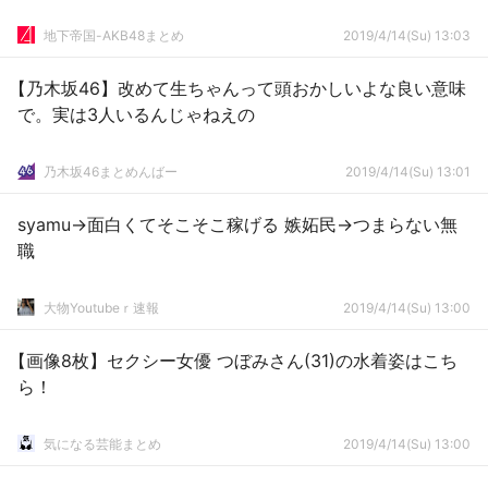
地下帝国-AKB48まとめ
2019/4/14(Su) 13:03
【乃木坂46】改めて生ちゃんって頭おかしいよな良い意味
で。実は3人いるんじゃねえの
乃木坂46まとめんばー
2019/4/14(Su) 13:01
syamu→面白くてそこそこ稼げる 嫉妬民→つまらない無
職
大物Youtubeｒ速報
2019/4/14(Su) 13:00
【画像8枚】セクシー女優 つぼみさん(31)の水着姿はこち
ら！
気になる芸能まとめ
2019/4/14(Su) 13:00