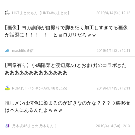
HKTまとめもん【HKT48のまとめ】
2019/4/14(Su) 12:12
【画像】ヨガ講師が自撮りで脚を細く加工しすぎてる画像
が話題に！！！！！ ヒョロガリだろｗｗ
mashlife通信
2019/4/14(Su) 12:11
【画像有り】小嶋陽菜と渡辺麻友(とおまけ)のコラボきた
あああああああああああああ
ROMれ！ペンギン(AKB48まとめ)
2019/4/14(Su) 12:11
推しメンは何色に染まるのが好きなのかな？？？→選択権
は本人にあるんだよｗｗｗ
乃木坂46まとめ 乃木りんく
2019/4/14(Su) 12:10