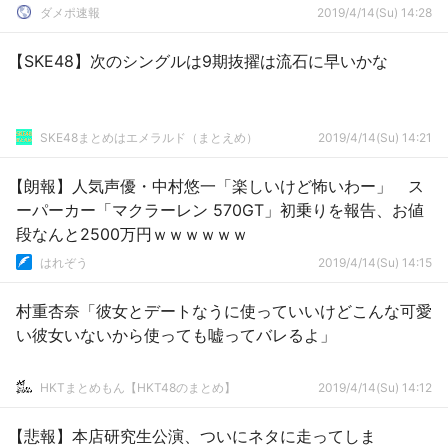
ダメポ速報
2019/4/14(Su) 14:28
【SKE48】次のシングルは9期抜擢は流石に早いかな
SKE48まとめはエメラルド（まとえめ）
2019/4/14(Su) 14:21
【朗報】人気声優・中村悠一「楽しいけど怖いわー」 ス
ーパーカー「マクラーレン 570GT」初乗りを報告、お値
段なんと2500万円ｗｗｗｗｗｗ
はれぞう
2019/4/14(Su) 14:15
村重杏奈「彼女とデートなうに使っていいけどこんな可愛
い彼女いないから使っても嘘ってバレるよ」
HKTまとめもん【HKT48のまとめ】
2019/4/14(Su) 14:12
【悲報】本店研究生公演、ついにネタに走ってしま