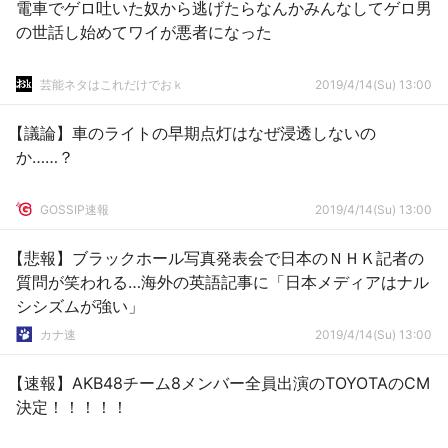
電車でゲロ吐いた奴から逃げたらなんかみんなしてゲロ男
の世話し始めてワイが悪者になった
芸能ネタはこれだけでおｋ
2019/4/14(Su) 13:00
【議論】車のライトの早期点灯はなぜ浸透しないの
か……？
GOSSIP速報
2019/4/14(Su) 13:00
【悲報】ブラックホール写真発表会で日本のＮＨＫ記者の
質問が笑われる…海外の英語記事に「日本メディアはナル
シシズムが強い」
カナ速
2019/4/14(Su) 13:00
【速報】AKB48チーム8メンバー全員出演のTOYOTAのCM
決定！！！！！