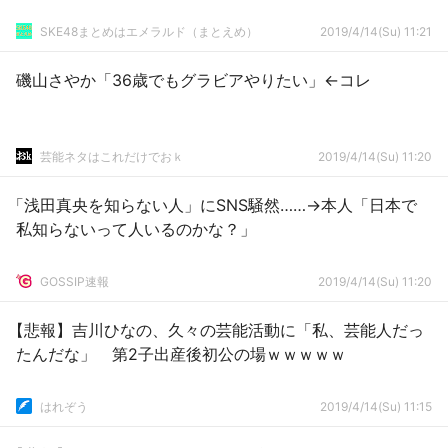
SKE48まとめはエメラルド（まとえめ）
2019/4/14(Su) 11:21
磯山さやか「36歳でもグラビアやりたい」←コレ
芸能ネタはこれだけでおｋ
2019/4/14(Su) 11:20
「浅田真央を知らない人」にSNS騒然……→本人「日本で
私知らないって人いるのかな？」
GOSSIP速報
2019/4/14(Su) 11:20
【悲報】吉川ひなの、久々の芸能活動に「私、芸能人だっ
たんだな」 第2子出産後初公の場ｗｗｗｗｗ
はれぞう
2019/4/14(Su) 11:15