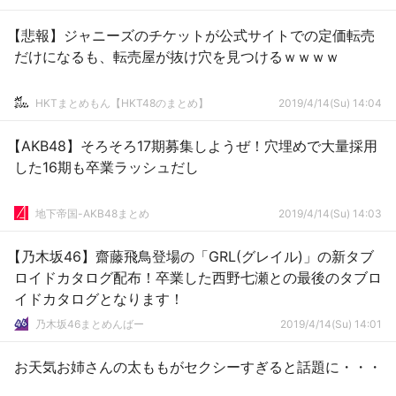
【悲報】ジャニーズのチケットが公式サイトでの定価転売
だけになるも、転売屋が抜け穴を見つけるｗｗｗｗ
HKTまとめもん【HKT48のまとめ】
2019/4/14(Su) 14:04
【AKB48】そろそろ17期募集しようぜ！穴埋めで大量採用
した16期も卒業ラッシュだし
地下帝国-AKB48まとめ
2019/4/14(Su) 14:03
【乃木坂46】齋藤飛鳥登場の「GRL(グレイル)」の新タブ
ロイドカタログ配布！卒業した西野七瀬との最後のタブロ
イドカタログとなります！
乃木坂46まとめんばー
2019/4/14(Su) 14:01
お天気お姉さんの太ももがセクシーすぎると話題に・・・