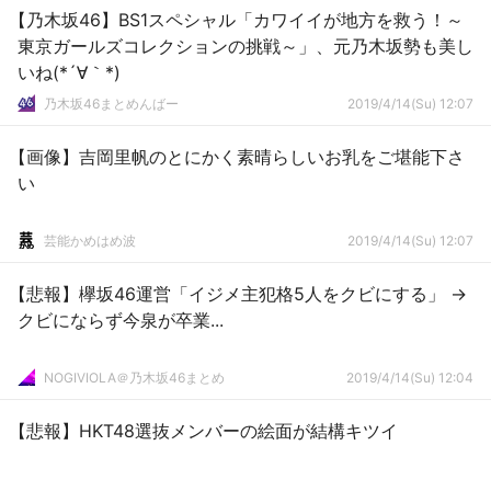
【乃木坂46】BS1スペシャル「カワイイが地方を救う！～
東京ガールズコレクションの挑戦～」、元乃木坂勢も美し
いね(*´∀｀*)
乃木坂46まとめんばー
2019/4/14(Su) 12:07
【画像】吉岡里帆のとにかく素晴らしいお乳をご堪能下さ
い
芸能かめはめ波
2019/4/14(Su) 12:07
【悲報】欅坂46運営「イジメ主犯格5人をクビにする」 →
クビにならず今泉が卒業...
NOGIVIOLA＠乃木坂46まとめ
2019/4/14(Su) 12:04
【悲報】HKT48選抜メンバーの絵面が結構キツイ