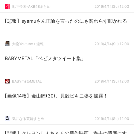
地下帝国-AKB48まとめ
2019/4/14(Su) 12:03
【悲報】syamuさん正論を言ったのにも関わらず叩かれる
大物Youtubeｒ速報
2019/4/14(Su) 12:00
BABYMETAL「ベビメタツイート集」
BABYmatoMETAL
2019/4/14(Su) 12:00
【画像14枚】金山睦(30)、貝殻ビキニ姿を披露！
気になる芸能まとめ
2019/4/14(Su) 12:00
【悲報】クレヨンしんちゃんの新作映画、過去の遺産にす