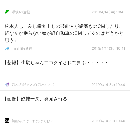
欅坂46速報
2019/4/14(Su) 10:45
松本人志「差し歯丸出しの芸能人が歯磨きのCMしたり、
軽なんか乗らない奴が軽自動車のCMしてるのはどうかと
思う」
mashlife通信
2019/4/14(Su) 10:41
【悲報】生駒ちゃんアゴクイされて喜ぶ・・・・・
乃木坂46まとめ 乃木りんく
2019/4/14(Su) 10:40
【画像】奴隷ーヌ、発見される
芸能ネタはこれだけでおｋ
2019/4/14(Su) 10:40