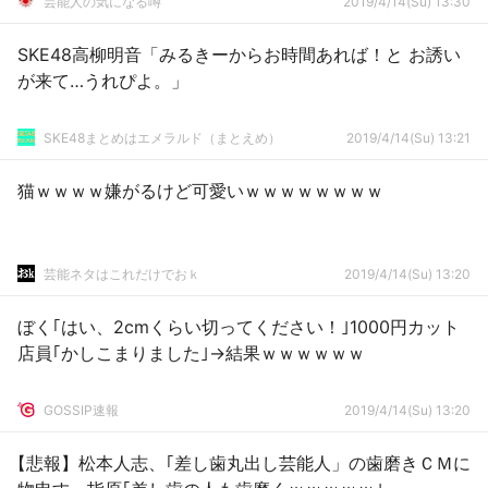
芸能人の気になる噂
2019/4/14(Su) 13:30
SKE48高柳明音「みるきーからお時間あれば！と お誘い
が来て…うれぴよ。」
SKE48まとめはエメラルド（まとえめ）
2019/4/14(Su) 13:21
猫ｗｗｗｗ嫌がるけど可愛いｗｗｗｗｗｗｗｗ
芸能ネタはこれだけでおｋ
2019/4/14(Su) 13:20
ぼく｢はい、2cmくらい切ってください！｣1000円カット
店員｢かしこまりました｣→結果ｗｗｗｗｗｗ
GOSSIP速報
2019/4/14(Su) 13:20
【悲報】松本人志、｢差し歯丸出し芸能人」の歯磨きＣＭに