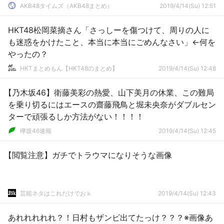
AKB48タイムズ（AKB48まとめ）
2019/4/14(Su) 12:51
HKT48松岡菜摘さん「さっしーを傷つけて、周りの人に
も迷惑をかけたこと、本当に本当にごめんなさい」←何を
やったの？
HKTまとめもん【HKT48のまとめ】
2019/4/14(Su) 12:48
【乃木坂46】衛藤美彩の熱愛、山下美月の休業、この難局
を乗り切るにはエースの齋藤飛鳥と堀未央奈がダブルセン
ターで頑張るしか方法がない！！！！
欅坂46速報
2019/4/14(Su) 12:45
【閲覧注意】ガチでトラウマになりそうな画像
芸能ネタはこれだけでおｋ
2019/4/14(Su) 12:43
あれれれれれ？！日村もザンビ出てたっけ？？？※画像あ