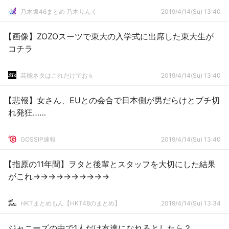
乃木坂46まとめ 乃木りんく
2019/4/14(Su) 13:40
【画像】ZOZOスーツで東大の入学式に出席した東大生が
コチラ
芸能ネタはこれだけでおｋ
2019/4/14(Su) 13:40
【悲報】女さん、EUとの会合で日本側が男だらけとブチ切
れ発狂……
GOSSIP速報
2019/4/14(Su) 13:40
【指原の11年間】ヲタと後輩とスタッフを大切にした結果
がこれ→→→→→→→→→→
HKTまとめもん【HKT48のまとめ】
2019/4/14(Su) 13:34
ジャニーズの中で1人だけ友達になれるとしたら？