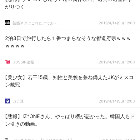
がりつく
芸能ネタはこれだけでおｋ
2019/4/14(Su) 12:00
2泊3日で旅行したら１番つまらなそうな都道府県ｗｗｗ
ｗｗｗｗ
GOSSIP速報
2019/4/14(Su) 12:00
【美少女】若干15歳、知性と美貌を兼ね備えたJKがミスコ
ン戴冠
カナ速
2019/4/14(Su) 12:00
【悲報】IZ*ONEさん、やっぱり柄が悪かった。韓国人もド
ン引きの動画。