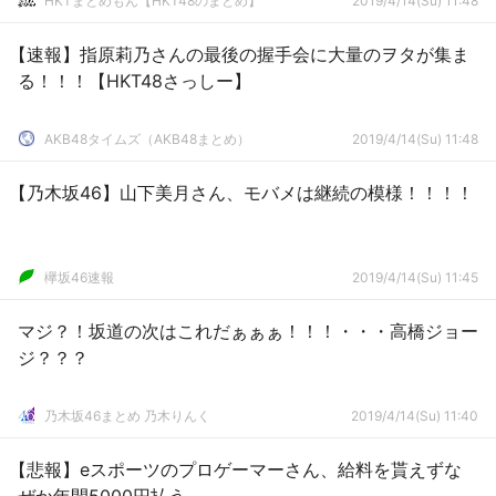
HKTまとめもん【HKT48のまとめ】
2019/4/14(Su) 11:48
【速報】指原莉乃さんの最後の握手会に大量のヲタが集ま
る！！！【HKT48さっしー】
AKB48タイムズ（AKB48まとめ）
2019/4/14(Su) 11:48
【乃木坂46】山下美月さん、モバメは継続の模様！！！！
欅坂46速報
2019/4/14(Su) 11:45
マジ？！坂道の次はこれだぁぁぁ！！！・・・高橋ジョー
ジ？？？
乃木坂46まとめ 乃木りんく
2019/4/14(Su) 11:40
【悲報】eスポーツのプロゲーマーさん、給料を貰えずな