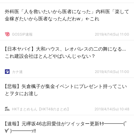
外科医「人を救いたいから医者になった」内科医「楽して
金稼ぎたいから医者なったんだわw」←これ
GOSSIP速報
2019/4/14(Su) 11:00
【日本ヤバイ】大和ハウス、レオパレスの二の舞になる…
これ建設会社ほとんどやばいんじゃない？
カナ速
2019/4/14(Su) 11:00
【悲報】矢倉楓子が集金イベントにプレゼント持ってこい
とヲタにお達し
HKTまとめもん【HKT48のまとめ】
2019/4/14(Su) 10:48
【速報】元欅坂46志田愛佳がツイッター更新ｷﾀ━━━━(ﾟ
∀ﾟ)━━━━ｯ!!