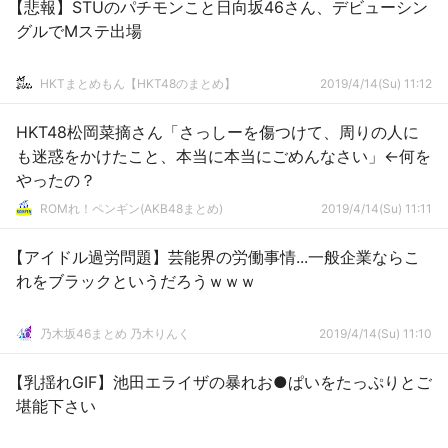
【悲報】STUのパチモンこと日向坂46さん、デビューシン
グルでMステ出場
HKTまとめもん【HKT48のまとめ】
2019/4/14(Su) 11:12
HKT48松岡菜摘さん「さっしーを傷つけて、周りの人に
も迷惑をかけたこと、本当に本当にごめんなさい」←何を
やったの？
ROMれ！ペンギン(AKB48まとめ)
2019/4/14(Su) 11:11
【アイドル過労問題】芸能界の労働事情...一般企業ならこ
れをブラックというだろうｗｗｗ
乃木坂46まとめ 乃木りんく
2019/4/14(Su) 11:10
【乳揺れGIF】池田エライザの暴れお●ぱいをたっぷりとご
堪能下さい