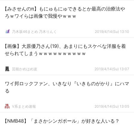
【みさせんのπ】もにゅもにゅできるとか最高の治療法や
ろｗワイらは画像で我慢やｗｗｗ
乃木坂46まとめ 乃木りんく
2019/4/14(Su) 13:10
【画像】大原優乃さん(19)、あまりにもスケベな洋服を着
せられてしまうｗｗｗｗｗｗｗｗｗｗ
芸能かめはめ波
2019/4/14(Su) 13:07
ワイ邦ロックファン、いきなり『いきものがかり』にハマ
る
V系まとめ速報
2019/4/14(Su) 13:05
【NMB48】「まさかシンガポール」が好きな人いる？