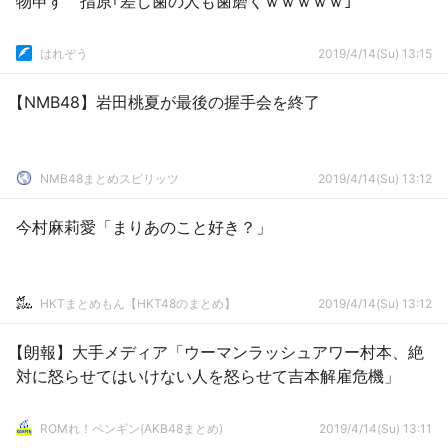
物申す 指原｢差し歯の人も歯磨くｗｗｗｗｗ｣
はれぞう
2019/4/14(Su) 13:15
【NMB48】岩田桃夏が最後の握手会を終了
NMB48まとめスピリッツ
2019/4/14(Su) 13:12
今村麻莉愛「まりあのこと好き？」
HKTまとめもん【HKT48のまとめ】
2019/4/14(Su) 13:12
【朗報】大手メディア「ウーマンラッシュアワー村本、絶
対に怒らせてはいけない人を怒らせて吉本解雇危機」
ROMれ！ペンギン(AKB48まとめ)
2019/4/14(Su) 13:11