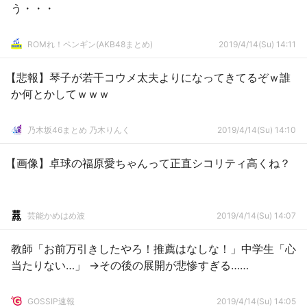
う・・・
ROMれ！ペンギン(AKB48まとめ)
2019/4/14(Su) 14:11
【悲報】琴子が若干コウメ太夫よりになってきてるぞｗ誰
か何とかしてｗｗｗ
乃木坂46まとめ 乃木りんく
2019/4/14(Su) 14:10
【画像】卓球の福原愛ちゃんって正直シコリティ高くね？
芸能かめはめ波
2019/4/14(Su) 14:07
教師「お前万引きしたやろ！推薦はなしな！」中学生「心
当たりない…」 →その後の展開が悲惨すぎる……
GOSSIP速報
2019/4/14(Su) 14:05