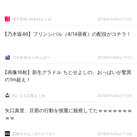
地下帝国-AKB48まとめ
2019/4/14(Su) 11:03
【乃木坂46】プリンシパル（4/14昼夜）の配役がコチラ！
乃木坂46まとめんばー
2019/4/14(Su) 11:01
【画像16枚】新生グラドル ちとせよしの、おっぱいが驚異
の1m超え！
気になる芸能まとめ
2019/4/14(Su) 11:00
矢口真里、旦那の行動を慎重に観察してたｗｗｗｗｗｗｗ
ｗｗ
芸能ネタはこれだけでおｋ
2019/4/14(Su) 11:00