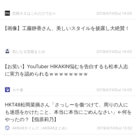
芸能ネタはこれだけでおｋ
2019/4/14(Su) 14:00
【画像】工藤静香さん、美しいスタイルを披露し大絶賛！
気になる芸能まとめ
2019/4/14(Su) 14:00
【お笑い】YouTuber HIKAKIN悩むを告白するも松本人志
に実力を認められるｗｗｗｗｗｗｗｗ
カナ速
2019/4/14(Su) 14:00
HKT48松岡菜摘さん「さっしーを傷つけて、周りの人に
も迷惑をかけたこと、本当に本当にごめんなさい」←何を
やったの？【指原莉乃】
AKB48タイムズ（AKB48まとめ）
2019/4/14(Su) 13:52