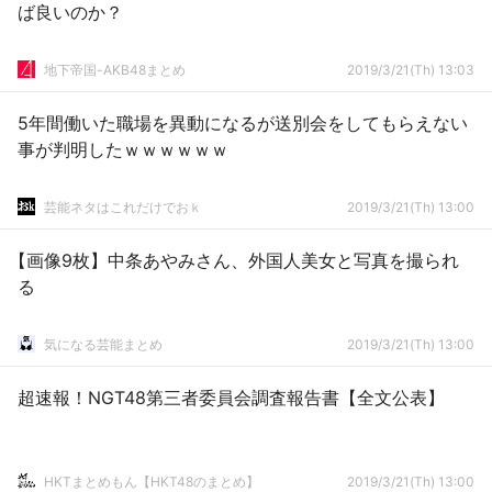
ば良いのか？
地下帝国-AKB48まとめ
2019/3/21(Th) 13:03
5年間働いた職場を異動になるが送別会をしてもらえない
事が判明したｗｗｗｗｗｗ
芸能ネタはこれだけでおｋ
2019/3/21(Th) 13:00
【画像9枚】中条あやみさん、外国人美女と写真を撮られ
る
気になる芸能まとめ
2019/3/21(Th) 13:00
超速報！NGT48第三者委員会調査報告書【全文公表】
HKTまとめもん【HKT48のまとめ】
2019/3/21(Th) 13:00