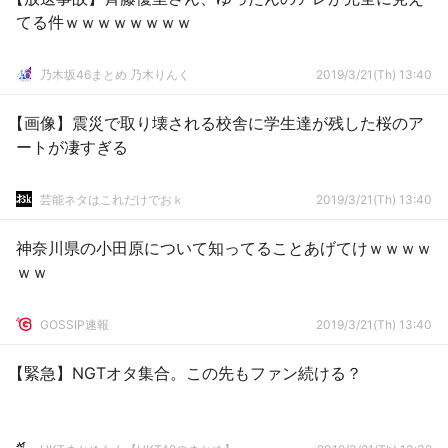
てる件ｗｗｗｗｗｗｗｗ
乃木坂46まとめ 乃木りんく
2019/3/21(Th) 13:40
【画像】震災で取り壊される校舎に学生達が残した桜のア
ートが凄すぎる
芸能ネタはこれだけでおｋ
2019/3/21(Th) 13:40
神奈川県の小田原について知ってることあげてけｗｗｗｗ
ｗｗ
GOSSIP速報
2019/3/21(Th) 13:40
【緊急】NGTオタ集合。この先もファン続ける？