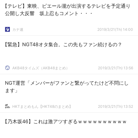
【テレビ】東映、ピエール瀧が出演するテレビを予定通り
公開し大反響 坂上忍もコメント・・・
カナ速
2019/3/21(Th) 14:00
【緊急】NGT48オタ集合。この先もファン続けるの？
AKB48タイムズ（AKB48まとめ）
2019/3/21(Th) 13:56
NGT運営「メンバーがファンと繋がってたけど不問にし
ます」
HKTまとめもん【HKT48のまとめ】
2019/3/21(Th) 13:52
【乃木坂46】これは激アツすぎるｗｗｗｗｗｗｗｗｗｗ