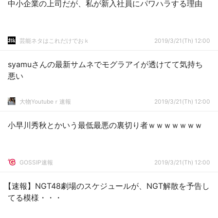
中小企業の上司だが、私が新入社員にパワハラする理由
芸能ネタはこれだけでおｋ
2019/3/21(Th) 12:00
syamuさんの最新サムネでモグラアイが透けてて気持ち
悪い
大物Youtubeｒ速報
2019/3/21(Th) 12:00
小早川秀秋とかいう最低最悪の裏切り者ｗｗｗｗｗｗｗ
GOSSIP速報
2019/3/21(Th) 12:00
【速報】NGT48劇場のスケジュールが、NGT解散を予告し
てる模様・・・