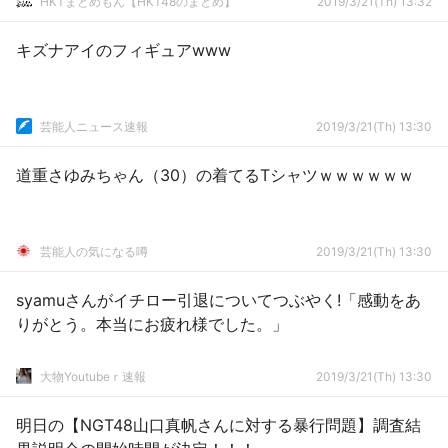
HKTまとめもん【HKT48のまとめ】
2019/3/21(Th) 13:32
キズナアイのフィギュアwww
芸能人ニュース速報
2019/3/21(Th) 13:30
道重さゆみちゃん（30）の着てるTシャツｗｗｗｗｗｗ
芸能人の気になる噂
2019/3/21(Th) 13:30
syamuさんがイチロー引退についてつぶやく!「感動をあ
りがとう。本当にお疲れ様でした。」
大物Youtubeｒ速報
2019/3/21(Th) 13:30
明日の【NGT48山口真帆さんに対する暴行問題】調査結