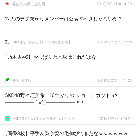
芸能人の気になる噂
2019/3/21(Th) 14:30
12人のヲタ繋がりメンバーは公表すべきじゃないか？
HKTまとめもん【HKT48のまとめ】
2019/3/21(Th) 14:25
【乃木坂46】やっぱり乃木坂はこれだよな・・・
欅坂46速報
2019/3/21(Th) 14:25
SKE48野々垣美希、10年ぶりの“ショートカット”ｷﾀ
━━━━━━(ﾟ∀ﾟ)━━━━━━ !!!!!
SKE48まとめはエメラルド（まとえめ）
2019/3/21(Th) 14:21
【画像3枚】平手友梨奈髪の毛伸びてきたなｗｗｗｗｗｗ