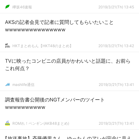
欅坂46速報
2019/3/21(Th) 13:45
AKSの記者会見で記者に質問してもらいたいこと
wwwwwwwwwwwwwww
HKTまとめもん【HKT48のまとめ】
2019/3/21(Th) 13:42
TVに映ったコンビニの店員がかわいいと話題に、お前ら
これ何点？
mashlife通信
2019/3/21(Th) 13:41
調査報告書公開後のNGTメンバーのツイート
wwwwwwwwww
ROMれ！ペンギン(AKB48まとめ)
2019/3/21(Th) 13:41
【放送事故】斉藤優里さん、ゆったんのアレが完全に見え