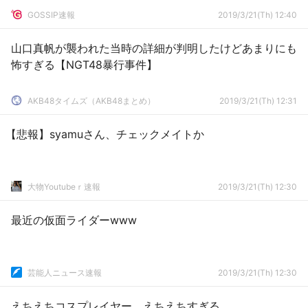
GOSSIP速報
2019/3/21(Th) 12:40
山口真帆が襲われた当時の詳細が判明したけどあまりにも
怖すぎる【NGT48暴行事件】
AKB48タイムズ（AKB48まとめ）
2019/3/21(Th) 12:31
【悲報】syamuさん、チェックメイトか
大物Youtubeｒ速報
2019/3/21(Th) 12:30
最近の仮面ライダーwww
芸能人ニュース速報
2019/3/21(Th) 12:30
えちえちコスプレイヤー、えちえちすぎる