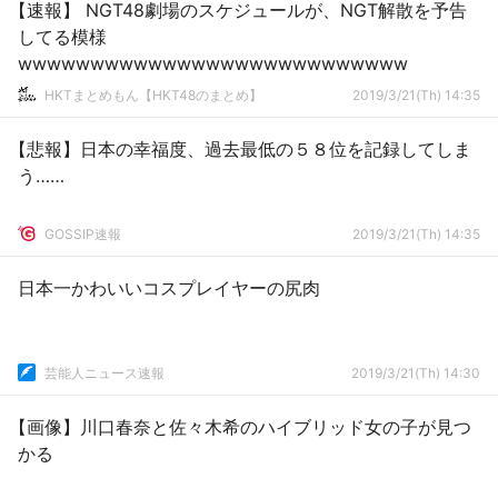
【速報】 NGT48劇場のスケジュールが、NGT解散を予告
してる模様
wwwwwwwwwwwwwwwwwwwwwwwwwww
HKTまとめもん【HKT48のまとめ】
2019/3/21(Th) 14:35
【悲報】日本の幸福度、過去最低の５８位を記録してしま
う……
GOSSIP速報
2019/3/21(Th) 14:35
日本一かわいいコスプレイヤーの尻肉
芸能人ニュース速報
2019/3/21(Th) 14:30
【画像】川口春奈と佐々木希のハイブリッド女の子が見つ
かる