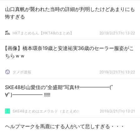
山口真帆が襲われた当時の詳細が判明したけどあまりにも
怖すぎる
HKTまとめもん【HKT48のまとめ】
2019/3/21(Th) 13:22
【画像】橋本環奈19歳と安達祐実36歳のセーラー服姿がこ
ちらｗｗ
ダメポ速報
2019/3/21(Th) 13:22
SKE48杉山愛佳の“全盛期”写真ｷﾀ━━━━━━(ﾟ
∀ﾟ)━━━━━━ !!!!!
SKE48まとめはエメラルド（まとえめ）
2019/3/21(Th) 13:21
ヘルプマークを馬鹿にする人がいて悲しすぎる・・・