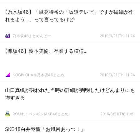
【乃木坂46】「単発特番の「坂道テレビ」ですが続編が作
れるよう…」って言ってるけど
乃木坂46まとめんばー
2019/3/21(Th) 11:24
【欅坂46】鈴本美愉、卒業する模様...
NOGIVIOLA＠乃木坂46まとめ
2019/3/21(Th) 11:24
山口真帆が襲われた当時の詳細が判明したけどあまりにも
怖すぎる
ROMれ！ペンギン(AKB48まとめ)
2019/3/21(Th) 11:21
SKE48白井琴望「お風呂あっつ！」