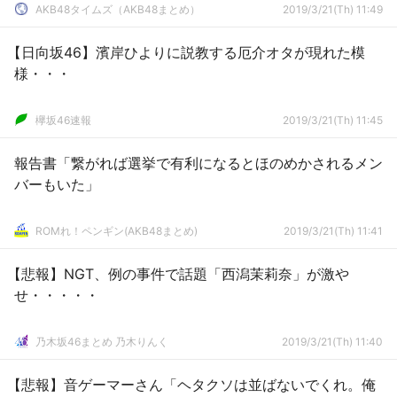
AKB48タイムズ（AKB48まとめ）
2019/3/21(Th) 11:49
【日向坂46】濱岸ひよりに説教する厄介オタが現れた模
様・・・
欅坂46速報
2019/3/21(Th) 11:45
報告書「繋がれば選挙で有利になるとほのめかされるメン
バーもいた」
ROMれ！ペンギン(AKB48まとめ)
2019/3/21(Th) 11:41
【悲報】NGT、例の事件で話題「西潟茉莉奈」が激や
せ・・・・・
乃木坂46まとめ 乃木りんく
2019/3/21(Th) 11:40
【悲報】音ゲーマーさん「ヘタクソは並ばないでくれ。俺