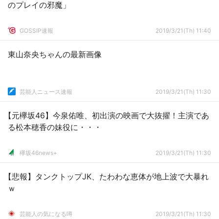
のプレイの邪魔」
GOSSIP速報
2019/3/21(Th) 11:40
東山奈央ちゃんの最新画像
芸能人ニュース速報
2019/3/21(Th) 11:30
【元欅坂46】今泉佑唯、初出演の映画で大抜擢！主演であ
る松本穂香の妹役に・・・
欅坂46news+
2019/3/21(Th) 11:30
【悲報】タンクトップJK、たわわな恵体が地上波で大暴れ
ｗ
芸能人の気になる噂
2019/3/21(Th) 11:30