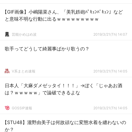
【GIF画像】小嶋陽菜さん、「美乳鉄砲ﾊﾟｷｭﾝﾊﾞｷｭﾝ」など
と意味不明な行動に出るｗｗｗｗｗｗｗｗｗ
芸能かめはめ波
2019/3/21(Th) 14:07
歌手ってどうして綺麗事ばかり歌うの？
V系まとめ速報
2019/3/21(Th) 14:05
日本人「大麻ダメゼッタイ！！！」→ぼく「じゃあお酒
は？ｗｗｗｗｗ」で論破できるよな
GOSSIP速報
2019/3/21(Th) 14:05
【STU48】瀧野由美子は何故頑なに変態水着を纏わないの
か？