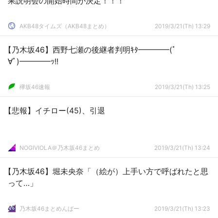
果説明会の開始時間が決定！！！
AKB48タイムズ（AKB48まとめ）
2019/3/21(Th) 13:29
【乃木坂46】西野七瀬の後継者判明ｷﾀ━━━━(ﾟ
∀ﾟ)━━━━ｯ!!
欅坂46速報
2019/3/21(Th) 13:25
【悲報】イチロー(45)、引退
NOGIVIOLA＠乃木坂46まとめ
2019/3/21(Th) 13:24
【乃木坂46】堀未央奈「（絵が）上手い方で呼ばれたと思
って…」
乃木坂46まとめんばー
2019/3/21(Th) 13:23