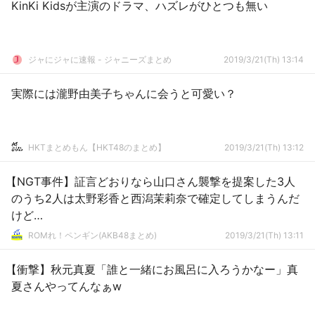
KinKi Kidsが主演のドラマ、ハズレがひとつも無い
ジャにジャに速報 - ジャニーズまとめ
2019/3/21(Th) 13:14
実際には瀧野由美子ちゃんに会うと可愛い？
HKTまとめもん【HKT48のまとめ】
2019/3/21(Th) 13:12
【NGT事件】証言どおりなら山口さん襲撃を提案した3人
のうち2人は太野彩香と西潟茉莉奈で確定してしまうんだ
けど…
ROMれ！ペンギン(AKB48まとめ)
2019/3/21(Th) 13:11
【衝撃】秋元真夏「誰と一緒にお風呂に入ろうかなー」真
夏さんやってんなぁw