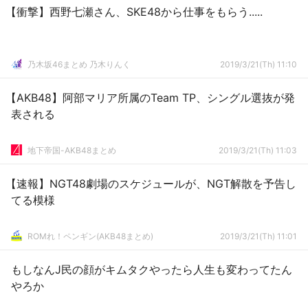
【衝撃】西野七瀬さん、SKE48から仕事をもらう.....
乃木坂46まとめ 乃木りんく
2019/3/21(Th) 11:10
【AKB48】阿部マリア所属のTeam TP、シングル選抜が発
表される
地下帝国-AKB48まとめ
2019/3/21(Th) 11:03
【速報】NGT48劇場のスケジュールが、NGT解散を予告し
てる模様
ROMれ！ペンギン(AKB48まとめ)
2019/3/21(Th) 11:01
もしなんJ民の顔がキムタクやったら人生も変わってたん
やろか