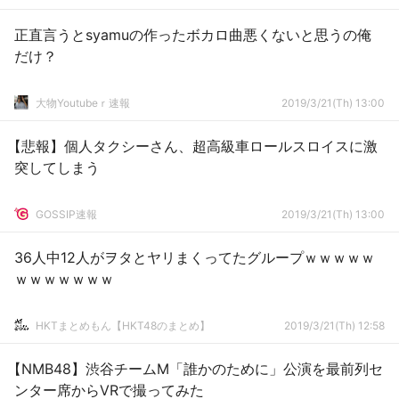
正直言うとsyamuの作ったボカロ曲悪くないと思うの俺
だけ？
大物Youtubeｒ速報
2019/3/21(Th) 13:00
【悲報】個人タクシーさん、超高級車ロールスロイスに激
突してしまう
GOSSIP速報
2019/3/21(Th) 13:00
36人中12人がヲタとヤリまくってたグループｗｗｗｗｗ
ｗｗｗｗｗｗｗ
HKTまとめもん【HKT48のまとめ】
2019/3/21(Th) 12:58
【NMB48】渋谷チームM「誰かのために」公演を最前列セ
ンター席からVRで撮ってみた