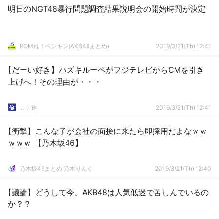
明日のNGT48暴行問題調査結果説明会の開始時間が決定
ROMれ！ペンギン(AKB48まとめ)
2019/3/21(Th) 12:41
【だーい好き】ハズキルーペがフジテレビからCMを引き
上げへ！その理由が・・・
カナ速
2019/3/21(Th) 12:41
【衝撃】こんな子が会社の面接に来たら即採用だよなｗｗ
ｗｗｗ 【乃木坂46】
乃木坂46まとめ 乃木りんく
2019/3/21(Th) 12:40
【議論】どうして今、AKB48は人気低迷で苦しんでいるの
か？？