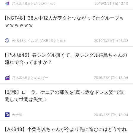
乃木坂46まとめ 乃木りんく
2019/3/21(Th) 13:10
【NGT48】36人中12人がヲタとつながってたグループｗ
ｗｗｗｗｗｗ
AKB48タイムズ（AKB48まとめ）
2019/3/21(Th) 13:08
【乃木坂46】春シングル無くて、夏シングル飛鳥ちゃんの
流れで合ってますか？
乃木坂46まとめんばー
2019/3/21(Th) 13:04
【悲報】ローラ、ケニアの部族を“真っ赤なドレス姿”で訪
問して世間は失笑！
カナ速
2019/3/21(Th) 13:04
【AKB48】小栗有以ちゃんが今より先に進むにはどうすれ