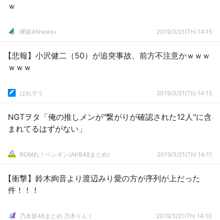
ｗ
欅坂46news+
2019/3/21(Th) 14:15
【悲報】小沢健二（50）が追突事故、前方不注意かｗｗｗ
ｗｗｗ
はれぞう
2019/3/21(Th) 14:15
NGTヲタ「俺の推しメンが"繋がりが確認された12人"に含
まれてるはずがない」
ROMれ！ペンギン(AKB48まとめ)
2019/3/21(Th) 14:11
【衝撃】鈴木絢音より渡辺みり愛の方が序列が上だった
件！！！
乃木坂46まとめ 乃木りんく
2019/3/21(Th) 14:10