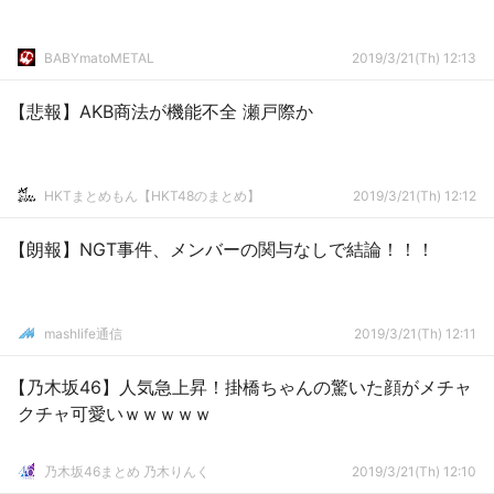
BABYmatoMETAL
2019/3/21(Th) 12:13
【悲報】AKB商法が機能不全 瀬戸際か
HKTまとめもん【HKT48のまとめ】
2019/3/21(Th) 12:12
【朗報】NGT事件、メンバーの関与なしで結論！！！
mashlife通信
2019/3/21(Th) 12:11
【乃木坂46】人気急上昇！掛橋ちゃんの驚いた顔がメチャ
クチャ可愛いｗｗｗｗｗ
乃木坂46まとめ 乃木りんく
2019/3/21(Th) 12:10