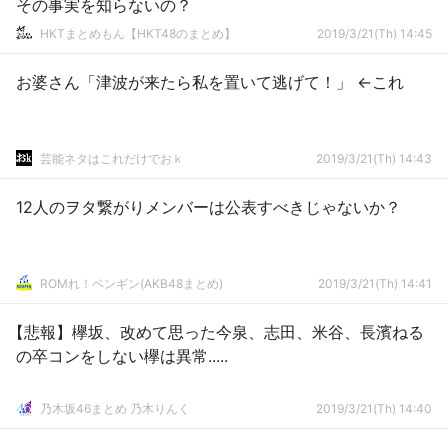
その事実を知らないの？
HKTまとめもん【HKT48のまとめ】
2019/3/21(Th) 14:45
お婆さん「津波が来たら私を置いて逃げて！」 ←これ
芸能ネタはこれだけでおｋ
2019/3/21(Th) 14:43
12人のヲタ繋がりメンバーは公表すべきじゃないか？
ROMれ！ペンギン(AKB48まとめ)
2019/3/21(Th) 14:41
【悲報】欅坂、改めて思った今泉、志田、米谷、長濱ねる
の卒コンをしない欅は異常.....
乃木坂46まとめ 乃木りんく
2019/3/21(Th) 14:40