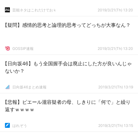
芸能ネタはこれだけでおｋ
2019/3/21(Th) 13:20
【疑問】感情的思考と論理的思考ってどっちが大事なん？
GOSSIP速報
2019/3/21(Th) 13:20
【日向坂46】もう全国握手会は廃止にした方が良いんじゃ
ないか？
日向坂46まとめ速報
2019/3/21(Th) 13:19
【悲報】ピエール瀧容疑者の母、しきりに「何で」と繰り
返すｗｗｗｗ
はれぞう
2019/3/21(Th) 13:15