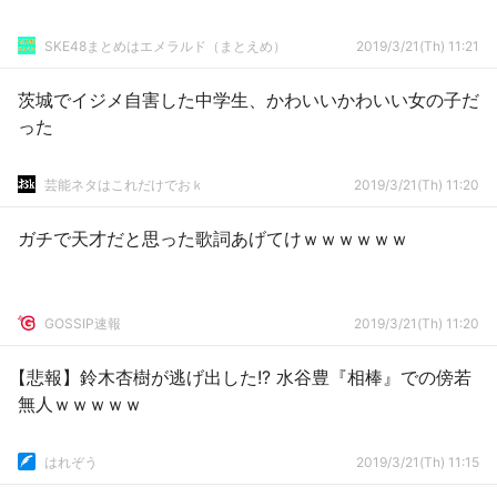
SKE48まとめはエメラルド（まとえめ）
2019/3/21(Th) 11:21
茨城でイジメ自害した中学生、かわいいかわいい女の子だ
った
芸能ネタはこれだけでおｋ
2019/3/21(Th) 11:20
ガチで天才だと思った歌詞あげてけｗｗｗｗｗｗ
GOSSIP速報
2019/3/21(Th) 11:20
【悲報】鈴木杏樹が逃げ出した!? 水谷豊『相棒』での傍若
無人ｗｗｗｗｗ
はれぞう
2019/3/21(Th) 11:15