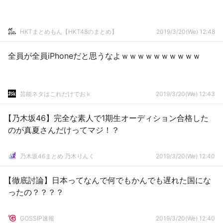
HKTまとめもん【HKT48のまとめ】
2019/3/20(We) 12:48
全員が全員iPhoneだと思うなよｗｗｗｗｗｗｗｗｗｗ
芸能ネタはこれだけでおｋ
2019/3/20(We) 12:43
【乃木坂46】完全な素人で1期生オーディション合格した
のが真夏さんだけってマジ！？
乃木坂46まとめ 乃木りんく
2019/3/20(We) 12:40
【徹底討論】日本ってなんで何でもかんでも遅れた国にな
ったの？？？？
GOSSIP速報
2019/3/20(We) 12:40