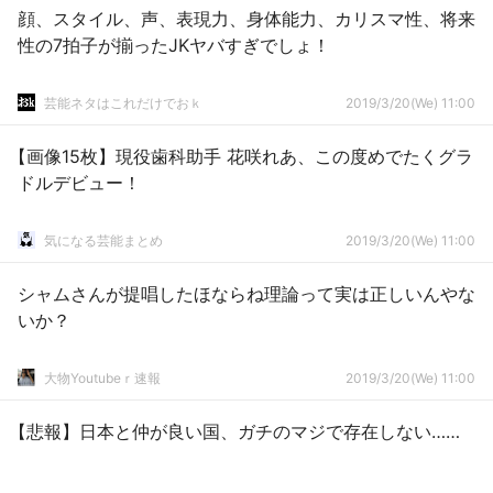
顔、スタイル、声、表現力、身体能力、カリスマ性、将来
性の7拍子が揃ったJKヤバすぎでしょ！
芸能ネタはこれだけでおｋ
2019/3/20(We) 11:00
【画像15枚】現役歯科助手 花咲れあ、この度めでたくグラ
ドルデビュー！
気になる芸能まとめ
2019/3/20(We) 11:00
シャムさんが提唱したほならね理論って実は正しいんやな
いか？
大物Youtubeｒ速報
2019/3/20(We) 11:00
【悲報】日本と仲が良い国、ガチのマジで存在しない……