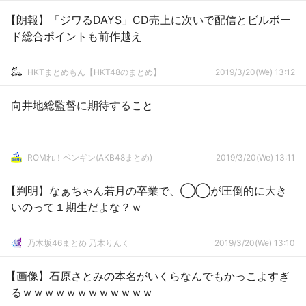
【朗報】「ジワるDAYS」CD売上に次いで配信とビルボー
ド総合ポイントも前作越え
HKTまとめもん【HKT48のまとめ】
2019/3/20(We) 13:12
向井地総監督に期待すること
ROMれ！ペンギン(AKB48まとめ)
2019/3/20(We) 13:11
【判明】なぁちゃん若月の卒業で、◯◯が圧倒的に大き
いのって１期生だよな？ｗ
乃木坂46まとめ 乃木りんく
2019/3/20(We) 13:10
【画像】石原さとみの本名がいくらなんでもかっこよすぎ
るｗｗｗｗｗｗｗｗｗｗｗｗ