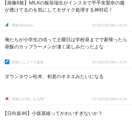
【画像6枚】M!LKの板垣瑞生がインスタで平手友梨奈の服
が透けてるのを気にしてモザイク処理する神対応！
欅坂46news+
2019/3/20(We) 14:30
俺たちが小学生の頃って土曜日は学校昼までで家帰ったら
昼飯のカップラーメンが凄く楽しみだったよな
芸能人ニュース速報
2019/3/20(We) 14:30
ダウンタウン松本、初老のオネエみたいになる
芸能人の気になる噂
2019/3/20(We) 14:30
【日向坂46】小坂菜緒ってかわいすぎないか？