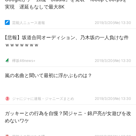
実現 遅延もなしで最大8K
芸能人ニュース速報
2019/3/20(We) 13:30
【悲報】坂道合同オーディション、乃木坂の一人負けな件
ｗｗｗｗｗｗｗ
欅坂46news+
2019/3/20(We) 13:30
嵐の名曲と聞いて最初に浮かぶものは？
ジャにジャに速報 - ジャニーズまとめ
2019/3/20(We) 13:30
ガッキーとの行為を自慢？関ジャニ・錦戸亮が女遊びを改
めないワケ