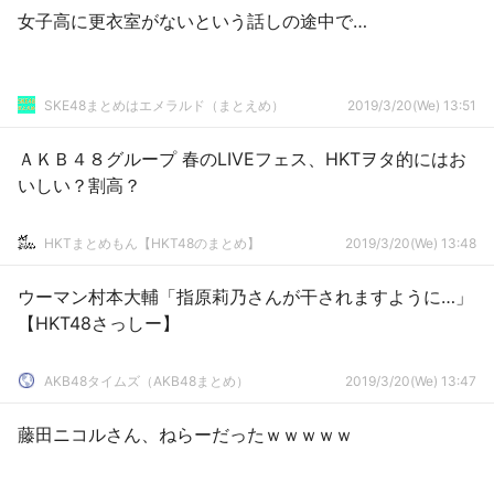
女子高に更衣室がないという話しの途中で…
SKE48まとめはエメラルド（まとえめ）
2019/3/20(We) 13:51
ＡＫＢ４８グループ 春のLIVEフェス、HKTヲタ的にはお
いしい？割高？
HKTまとめもん【HKT48のまとめ】
2019/3/20(We) 13:48
ウーマン村本大輔「指原莉乃さんが干されますように…」
【HKT48さっしー】
AKB48タイムズ（AKB48まとめ）
2019/3/20(We) 13:47
藤田ニコルさん、ねらーだったｗｗｗｗｗ