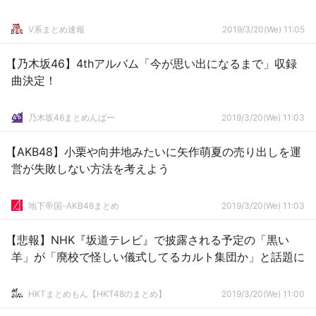
V系まとめ速報
2019/3/20(We) 11:05
【乃木坂46】4thアルバム「今が思い出になるまで」収録
曲決定！
乃木坂46まとめんばー
2019/3/20(We) 11:03
【AKB48】小栗や向井地みたいに矢作萌夏の売り出しを運
営が失敗しない方法を考えよう
地下帝国-AKB48まとめ
2019/3/20(We) 11:03
【悲報】NHK『坂道テレビ』で披露される予定の「黒い
羊」が「廃校で怪しい儀式してるカルト集団か」と話題に
HKTまとめもん【HKT48のまとめ】
2019/3/20(We) 11:00