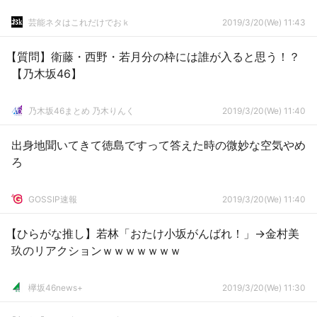
芸能ネタはこれだけでおｋ
2019/3/20(We) 11:43
【質問】衛藤・西野・若月分の枠には誰が入ると思う！？
【乃木坂46】
乃木坂46まとめ 乃木りんく
2019/3/20(We) 11:40
出身地聞いてきて徳島ですって答えた時の微妙な空気やめ
ろ
GOSSIP速報
2019/3/20(We) 11:40
【ひらがな推し】若林「おたけ小坂がんばれ！」→金村美
玖のリアクションｗｗｗｗｗｗｗ
欅坂46news+
2019/3/20(We) 11:30