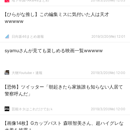
地下帝国-AKB48まとめ
2019/3/20(We) 12:03
【ひらがな推し】この編集ミスに気付いた人は天才
wwwww
日向坂46まとめ速報
2019/3/20(We) 12:01
syamuさんが見ても楽しめる映画一覧wwwww
大物Youtubeｒ速報
2019/3/20(We) 12:00
【恐怖】ツイッター「朝起きたら家族誰も知らない人居て
警察呼んだ」
芸能ネタはこれだけでおｋ
2019/3/20(We) 12:00
【画像14枚】Gカップバスト 森咲智美さん、超ハイグレな