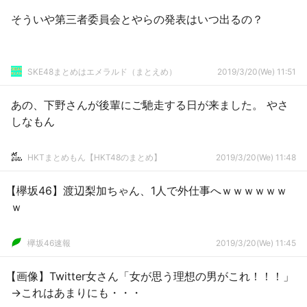
そういや第三者委員会とやらの発表はいつ出るの？
SKE48まとめはエメラルド（まとえめ）
2019/3/20(We) 11:51
あの、下野さんが後輩にご馳走する日が来ました。 やさ
しなもん
HKTまとめもん【HKT48のまとめ】
2019/3/20(We) 11:48
【欅坂46】渡辺梨加ちゃん、1人で外仕事へｗｗｗｗｗｗ
ｗ
欅坂46速報
2019/3/20(We) 11:45
【画像】Twitter女さん「女が思う理想の男がこれ！！！」
→これはあまりにも・・・