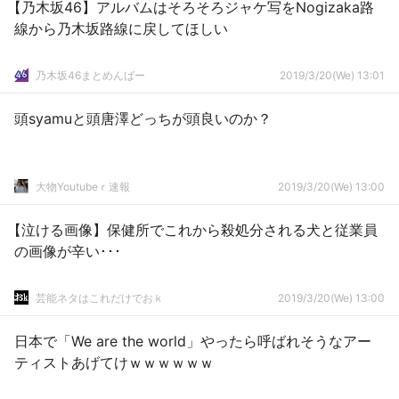
【乃木坂46】アルバムはそろそろジャケ写をNogizaka路
線から乃木坂路線に戻してほしい
乃木坂46まとめんばー
2019/3/20(We) 13:01
頭syamuと頭唐澤どっちが頭良いのか？
大物Youtubeｒ速報
2019/3/20(We) 13:00
【泣ける画像】保健所でこれから殺処分される犬と従業員
の画像が辛い･･･
芸能ネタはこれだけでおｋ
2019/3/20(We) 13:00
日本で「We are the world」やったら呼ばれそうなアー
ティストあげてけｗｗｗｗｗｗ