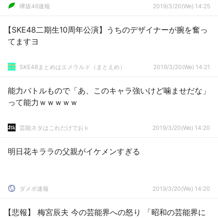
欅坂46速報
2019/3/20(We) 14:25
【SKE48二期生10周年公演】うちのデザイナーが腕を奮っ
てますヨ
SKE48まとめはエメラルド（まとえめ）
2019/3/20(We) 14:21
能力バトルもので「あ、このキャラ強いけど噛ませだな」
って能力ｗｗｗｗｗ
芸能ネタはこれだけでおｋ
2019/3/20(We) 14:20
明日花キララの父親がイケメンすぎる
ダメポ速報
2019/3/20(We) 14:20
【悲報】 梅宮辰夫 今の芸能界への怒り 「昭和の芸能界に