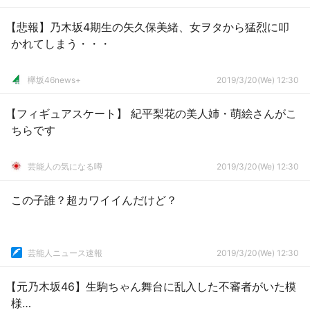
【悲報】乃木坂4期生の矢久保美緒、女ヲタから猛烈に叩
かれてしまう・・・
欅坂46news+
2019/3/20(We) 12:30
【フィギュアスケート】 紀平梨花の美人姉・萌絵さんがこ
ちらです
芸能人の気になる噂
2019/3/20(We) 12:30
この子誰？超カワイイんだけど？
芸能人ニュース速報
2019/3/20(We) 12:30
【元乃木坂46】生駒ちゃん舞台に乱入した不審者がいた模
様…