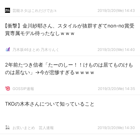
芸能ネタはこれだけでおｋ
2019/3/20(We) 14:43
【衝撃】金川紗耶さん、スタイルが抜群すぎてnon-no賞受
賞専属モデル待ったなしｗｗｗ
乃木坂46まとめ 乃木りんく
2019/3/20(We) 14:40
2年前たつき信者「たーのしー！！けものは居てものけも
のは居ない」→今が悲惨すぎるｗｗｗｗ
GOSSIP速報
2019/3/20(We) 14:35
TKOの木本さんについて知っていること
お笑いまとめ 芸人速報
2019/3/20(We) 14:30