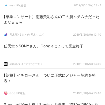
mashlife通信
2019/3/20(We) 13:41
【卒業コンサート】衛藤美彩さんの二の腕ムチムチだった
よなｗｗｗ
乃木坂46まとめ 乃木りんく
2019/3/20(We) 13:40
任天堂＆SONYさん、Googleによって完全終了
芸能ネタはこれだけでおｋ
2019/3/20(We) 13:40
【朗報】イチローさん、ついに正式にメジャー契約を発
表！！
GOSSIP速報
2019/3/20(We) 13:40
Googleがゲーム機『Stadia』を発表 1080pで60fpsを