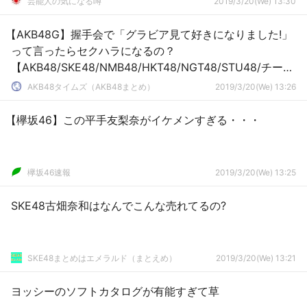
芸能人の気になる噂
2019/3/20(We) 13:30
【AKB48G】握手会で「グラビア見て好きになりました!」
って言ったらセクハラになるの？
【AKB48/SKE48/NMB48/HKT48/NGT48/STU48/チーム
8】
AKB48タイムズ（AKB48まとめ）
2019/3/20(We) 13:26
【欅坂46】この平手友梨奈がイケメンすぎる・・・
欅坂46速報
2019/3/20(We) 13:25
SKE48古畑奈和はなんでこんな売れてるの?
SKE48まとめはエメラルド（まとえめ）
2019/3/20(We) 13:21
ヨッシーのソフトカタログが有能すぎて草