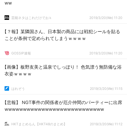
ww
芸能ネタはこれだけでおｋ
2019/3/20(We) 11:20
【？報】某隣国さん、日本製の商品には戦犯シールを貼る
ことが条例で定められてしまうｗｗｗｗ
GOSSIP速報
2019/3/20(We) 11:20
【画像】板野友美と温泉でしっぽり！ 色気漂う無防備な浴
衣姿ｗｗｗｗ
はれぞう
2019/3/20(We) 11:15
【悲報】 NGT事件の関係者が厄介仲間のパーティーに出席
wwwwwwwwwwwwwwwwwwwwwwwwwww
HKTまとめもん【HKT48のまとめ】
2019/3/20(We) 11:12