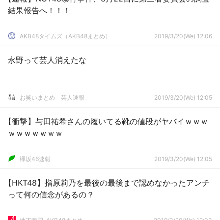
結果報告へ！！！
AKB48タイムズ（AKB48まとめ）
2019/3/20(We) 12:06
永野って芸人消えたな
お笑いまとめ 芸人速報
2019/3/20(We) 12:05
【衝撃】与田祐希さんの履いてる靴の値段がヤバイｗｗｗ
ｗｗｗｗｗｗｗ
欅坂46速報
2019/3/20(We) 12:05
【HKT48】指原莉乃を最後の最後まで認めなかったアンチ
って何の信念があるの？