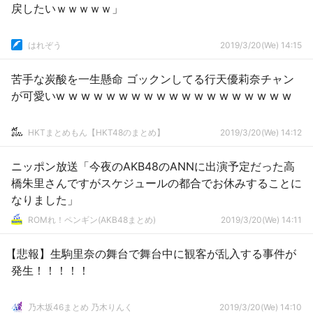
戻したいｗｗｗｗｗ」
はれぞう
2019/3/20(We) 14:15
苦手な炭酸を一生懸命 ゴックンしてる行天優莉奈チャン
が可愛いw w w w w w w w w w w w w w w w w w w
HKTまとめもん【HKT48のまとめ】
2019/3/20(We) 14:12
ニッポン放送「今夜のAKB48のANNに出演予定だった高
橋朱里さんですがスケジュールの都合でお休みすることに
なりました」
ROMれ！ペンギン(AKB48まとめ)
2019/3/20(We) 14:11
【悲報】生駒里奈の舞台で舞台中に観客が乱入する事件が
発生！！！！！
乃木坂46まとめ 乃木りんく
2019/3/20(We) 14:10