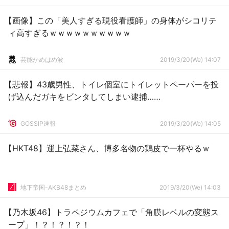
【画像】この「美人すぎる現役看護師」の身体がシコリテ
ィ高すぎるｗｗｗｗｗｗｗｗｗｗ
芸能かめはめ波
2019/3/20(We) 14:07
【悲報】43歳男性、トイレ個室にトイレットペーパーを投
げ込んだガキをビンタしてしまい逮捕……
GOSSIP速報
2019/3/20(We) 14:05
【HKT48】運上弘菜さん、博多名物の鶏皮で一杯やるｗ
地下帝国-AKB48まとめ
2019/3/20(We) 14:03
【乃木坂46】トラペジウムカフェで「角膜レベルの変態ス
ープ」！？！？！？！