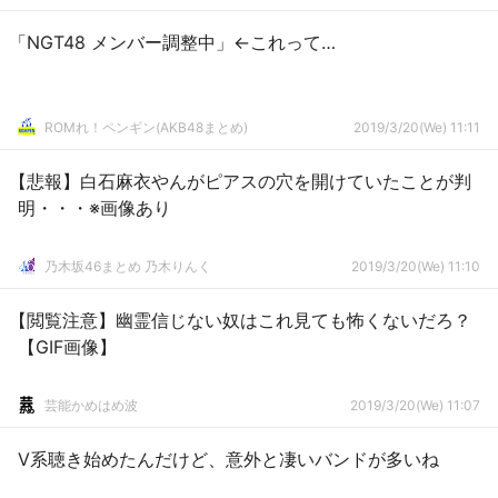
「NGT48 メンバー調整中」←これって…
ROMれ！ペンギン(AKB48まとめ)
2019/3/20(We) 11:11
【悲報】白石麻衣やんがピアスの穴を開けていたことが判
明・・・※画像あり
乃木坂46まとめ 乃木りんく
2019/3/20(We) 11:10
【閲覧注意】幽霊信じない奴はこれ見ても怖くないだろ？
【GIF画像】
芸能かめはめ波
2019/3/20(We) 11:07
V系聴き始めたんだけど、意外と凄いバンドが多いね