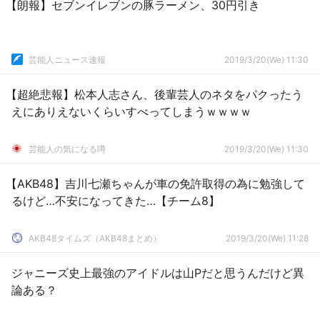
【朗報】セブンイレブンの豚ラーメン、30円引き
芸能人ニュース速報
2019/3/20(We) 11:30
【超絶悲報】松本人志さん、後輩芸人のネタをパクったう
えにありえないくらいすべってしまうｗｗｗｗ
芸能人の気になる噂
2019/3/20(We) 11:30
【AKB48】吉川七瀬ちゃんが車の免許取得の為に勉強して
るけど…不安になってきた…【チーム8】
AKB48タイムズ（AKB48まとめ）
2019/3/20(We) 11:28
ジャニーズ史上最強のアイドルは山Pだと思うんだけど異
論ある？