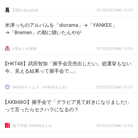
芸能かめはめ波
2019/3/20(We) 13:07
米津っちのアルバムを「diorama」→「YANKEE」
→「Bremen」の順に聴いたんやが
V系まとめ速報
2019/3/20(We) 13:05
【HKT48】武田智加「握手会完売出したい。総選挙もない
今、見える結果って握手会で…」
AKB48タイムズ（AKB48まとめ）
2019/3/20(We) 13:03
【AKB48G】握手会で「グラビア見て好きになりました!」
って言ったらセクハラになるの？
地下帝国-AKB48まとめ
2019/3/20(We) 13:03