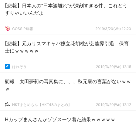
【悲報】日本人の“日本酒離れ”が深刻すぎる件、これどう
すりゃいいんだよ
GOSSIP速報
2019/3/20(We) 12:20
【悲報】元カリスマキャバ嬢立花胡桃が芸能界引退 保育
士にｗｗｗｗｗ
はれぞう
2019/3/20(We) 12:15
朗報！太田夢莉の写真集に、、、秋元康の言葉がないｗｗ
ｗ
HKTまとめもん【HKT48のまとめ】
2019/3/20(We) 12:12
Hカップまんさんがゾゾスーツ着た結果ｗｗｗｗｗ