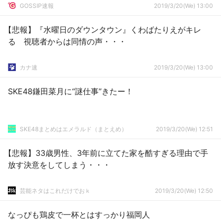
GOSSIP速報
2019/3/20(We) 13:00
【悲報】『水曜日のダウンタウン』くわばたりえがキレ
る 視聴者からは同情の声・・・
カナ速
2019/3/20(We) 13:00
SKE48鎌田菜月に“謎仕事”きたー！
SKE48まとめはエメラルド（まとえめ）
2019/3/20(We) 12:51
【悲報】33歳男性、3年前に立てた家を酷すぎる理由で手
放す決意をしてしまう・・・
芸能ネタはこれだけでおｋ
2019/3/20(We) 12:50
なっぴも鶏皮で一杯とはすっかり福岡人