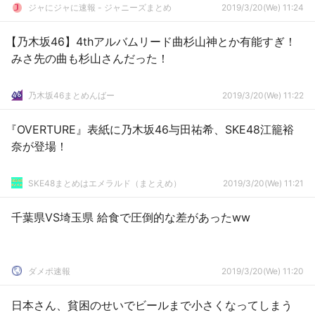
ジャにジャに速報 - ジャニーズまとめ
2019/3/20(We) 11:24
【乃木坂46】4thアルバムリード曲杉山神とか有能すぎ！
みさ先の曲も杉山さんだった！
乃木坂46まとめんばー
2019/3/20(We) 11:22
『OVERTURE』表紙に乃木坂46与田祐希、SKE48江籠裕
奈が登場！
SKE48まとめはエメラルド（まとえめ）
2019/3/20(We) 11:21
千葉県VS埼玉県 給食で圧倒的な差があったww
ダメポ速報
2019/3/20(We) 11:20
日本さん、貧困のせいでビールまで小さくなってしまう