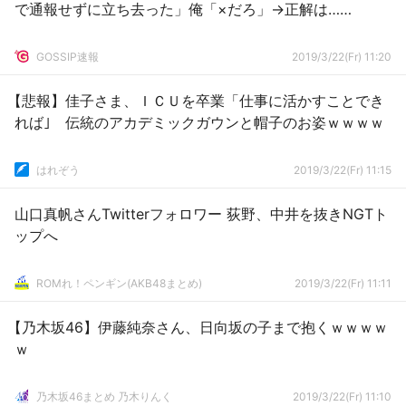
で通報せずに立ち去った」俺「×だろ」→正解は……
GOSSIP速報
2019/3/22(Fr) 11:20
【悲報】佳子さま、ＩＣＵを卒業「仕事に活かすことでき
れば｣ 伝統のアカデミックガウンと帽子のお姿ｗｗｗｗ
はれぞう
2019/3/22(Fr) 11:15
山口真帆さんTwitterフォロワー 荻野、中井を抜きNGTト
ップへ
ROMれ！ペンギン(AKB48まとめ)
2019/3/22(Fr) 11:11
【乃木坂46】伊藤純奈さん、日向坂の子まで抱くｗｗｗｗ
ｗ
乃木坂46まとめ 乃木りんく
2019/3/22(Fr) 11:10