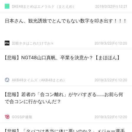
SKE48まとめはエメラルド（まとえめ）
2019/3/22(Fr) 12:21
日本さん、観光誘致でとんでもない数字を叩き出す！！！
芸能ネタはこれだけでおｋ
2019/3/22(Fr) 12:20
【悲報】NGT48山口真帆、卒業を決意か？【まほほん】
AKB48タイムズ（AKB48まとめ）
2019/3/22(Fr) 12:20
【悲報】若者の「合コン離れ」がヤバすぎる……お前ら何
で合コンに行かないんだ？
GOSSIP速報
2019/3/22(Fr) 12:20
【悲報】「タバコは本当に体に悪いのか？」メジャー選手