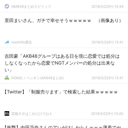
NMB48まとめスピリッツ
2019/3/22(Fr) 13:46
里田まいさん、ガチで幸せそうｗｗｗｗｗ （画像あり）
mashlife通信
2019/3/22(Fr) 13:41
吉田豪「AKB48グループはある日を境に恋愛では処分は
しなくなったから恋愛でNGTメンバーの処分は出来な
い」
ROMれ！ペンギン(AKB48まとめ)
2019/3/22(Fr) 13:41
【Twitter】「制服売ります」で検索した結果ｗｗｗｗｗ
芸能ネタはこれだけでおｋ
2019/3/22(Fr) 13:40
【衝撃】中田花奈さんのアレがけしからんｗｗｗ薄着でセ