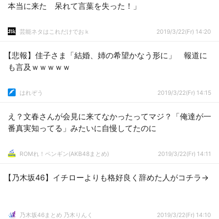
本当に来た 呆れて言葉を失った！」
芸能ネタはこれだけでおｋ
2019/3/22(Fr) 14:20
【悲報】佳子さま「結婚、姉の希望かなう形に」 報道に
も言及ｗｗｗｗｗ
はれぞう
2019/3/22(Fr) 14:15
え？文春さんが会見に来てなかったってマジ？「俺達が一
番真実知ってる」みたいに自慢してたのに
ROMれ！ペンギン(AKB48まとめ)
2019/3/22(Fr) 14:11
【乃木坂46】イチローよりも格好良く辞めた人がコチラ→
乃木坂46まとめ 乃木りんく
2019/3/22(Fr) 14:10