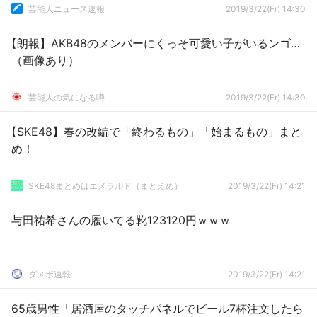
芸能人ニュース速報
2019/3/22(Fr) 14:30
【朗報】AKB48のメンバーにくっそ可愛い子がいるンゴ…
（画像あり）
芸能人の気になる噂
2019/3/22(Fr) 14:30
【SKE48】春の改編で「終わるもの」「始まるもの」まと
め！
SKE48まとめはエメラルド（まとえめ）
2019/3/22(Fr) 14:21
与田祐希さんの履いてる靴123120円ｗｗｗ
ダメポ速報
2019/3/22(Fr) 14:21
65歳男性「居酒屋のタッチパネルでビール7杯注文したら