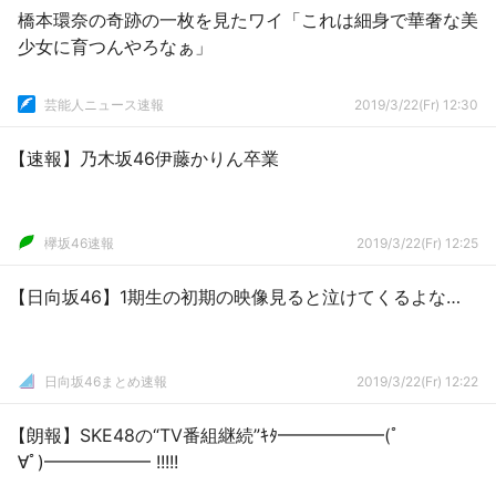
橋本環奈の奇跡の一枚を見たワイ「これは細身で華奢な美
少女に育つんやろなぁ」
芸能人ニュース速報
2019/3/22(Fr) 12:30
【速報】乃木坂46伊藤かりん卒業
欅坂46速報
2019/3/22(Fr) 12:25
【日向坂46】1期生の初期の映像見ると泣けてくるよな…
日向坂46まとめ速報
2019/3/22(Fr) 12:22
【朗報】SKE48の“TV番組継続”ｷﾀ━━━━━━(ﾟ
∀ﾟ)━━━━━━ !!!!!