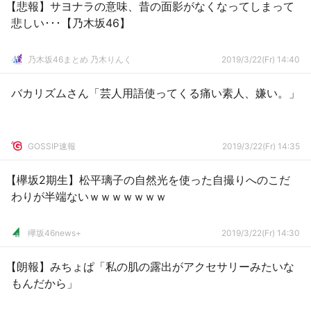
【悲報】サヨナラの意味、昔の面影がなくなってしまって
悲しい･･･【乃木坂46】
乃木坂46まとめ 乃木りんく
2019/3/22(Fr) 14:40
バカリズムさん「芸人用語使ってくる痛い素人、嫌い。」
GOSSIP速報
2019/3/22(Fr) 14:35
【欅坂2期生】松平璃子の自然光を使った自撮りへのこだ
わりが半端ないｗｗｗｗｗｗｗ
欅坂46news+
2019/3/22(Fr) 14:30
【朗報】みちょぱ「私の肌の露出がアクセサリーみたいな
もんだから」