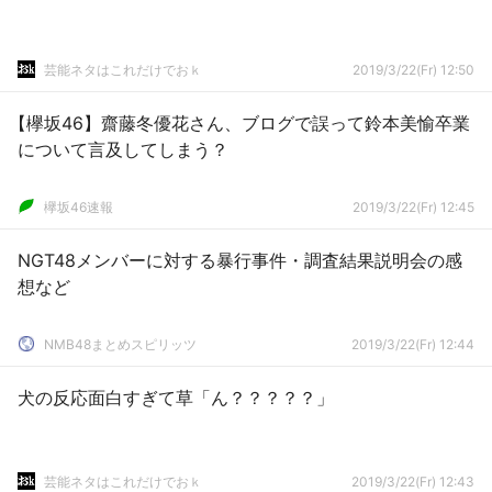
芸能ネタはこれだけでおｋ
2019/3/22(Fr) 12:50
【欅坂46】齋藤冬優花さん、ブログで誤って鈴本美愉卒業
について言及してしまう？
欅坂46速報
2019/3/22(Fr) 12:45
NGT48メンバーに対する暴行事件・調査結果説明会の感
想など
NMB48まとめスピリッツ
2019/3/22(Fr) 12:44
犬の反応面白すぎて草「ん？？？？？」
芸能ネタはこれだけでおｋ
2019/3/22(Fr) 12:43