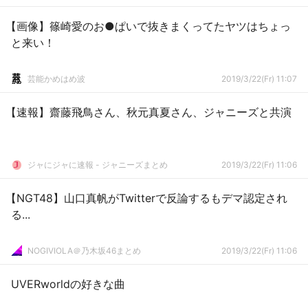
【画像】篠崎愛のお●ぱいで抜きまくってたヤツはちょっ
と来い！
芸能かめはめ波
2019/3/22(Fr) 11:07
【速報】齋藤飛鳥さん、秋元真夏さん、ジャニーズと共演
ジャにジャに速報 - ジャニーズまとめ
2019/3/22(Fr) 11:06
【NGT48】山口真帆がTwitterで反論するもデマ認定され
る...
NOGIVIOLA＠乃木坂46まとめ
2019/3/22(Fr) 11:06
UVERworldの好きな曲