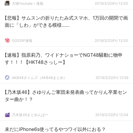
大物Youtubeｒ速報
2019/3/22(Fr) 13:00
【悲報】サムスンの折りたたみ式スマホ、1万回の開閉で画
面に「しわ」ができる模様……
GOSSIP速報
2019/3/22(Fr) 13:00
【速報】指原莉乃、ワイドナショーでNGT48騒動に物申
す！！！【HKT48さっしー】
AKB48タイムズ（AKB48まとめ）
2019/3/22(Fr) 12:59
【乃木坂46】さゆりんご軍団未発表曲ってかりん卒業セン
ター曲か！？
乃木坂46まとめんばー
2019/3/22(Fr) 12:54
未だにiPhone6s使ってるやつワイ以外におる？