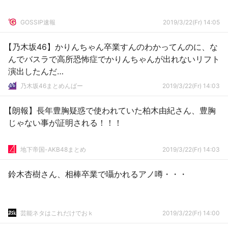
GOSSIP速報
2019/3/22(Fr) 14:05
【乃木坂46】かりんちゃん卒業すんのわかってんのに、な
んでバスラで高所恐怖症でかりんちゃんが出れないリフト
演出したんだ…
乃木坂46まとめんばー
2019/3/22(Fr) 14:03
【朗報】長年豊胸疑惑で使われていた柏木由紀さん、豊胸
じゃない事が証明される！！！
地下帝国-AKB48まとめ
2019/3/22(Fr) 14:03
鈴木杏樹さん、相棒卒業で囁かれるアノ噂・・・
芸能ネタはこれだけでおｋ
2019/3/22(Fr) 14:00