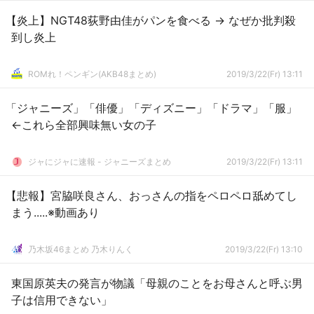
【炎上】NGT48荻野由佳がパンを食べる → なぜか批判殺
到し炎上
ROMれ！ペンギン(AKB48まとめ)
2019/3/22(Fr) 13:11
「ジャニーズ」「俳優」「ディズニー」「ドラマ」「服」
←これら全部興味無い女の子
ジャにジャに速報 - ジャニーズまとめ
2019/3/22(Fr) 13:11
【悲報】宮脇咲良さん、おっさんの指をペロペロ舐めてし
まう.....※動画あり
乃木坂46まとめ 乃木りんく
2019/3/22(Fr) 13:10
東国原英夫の発言が物議「母親のことをお母さんと呼ぶ男
子は信用できない」