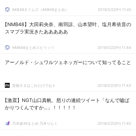
AKB48タイムズ（AKB48まとめ）
2019/3/22(Fr) 11:45
【NMB48】大田莉央奈、南羽諒、山本望叶、塩月希依音の
スマブラ実況きたあああああ
NMB48まとめスピリッツ
2019/3/22(Fr) 11:44
アーノルド・シュワルツェネッガーについて知ってること
芸能ネタはこれだけでおｋ
2019/3/22(Fr) 11:43
【激震】NGT山口真帆、怒りの連続ツイート「なんで嘘ば
かりつくんですか...」！！！！！
乃木坂46まとめ 乃木りんく
2019/3/22(Fr) 11:40