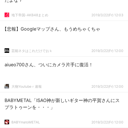
たよな？
地下帝国-AKB48まとめ
2019/3/22(Fr) 12:03
【悲報】Googleマップさん、もうめちゃくちゃ
芸能ネタはこれだけでおｋ
2019/3/22(Fr) 12:00
aiueo700さん、ついにカメラ片手に復活！
大物Youtubeｒ速報
2019/3/22(Fr) 12:00
BABYMETAL「ISAO神が新しいギター神の平賀さんにス
プラトゥーンを・・・」
BABYmatoMETAL
2019/3/22(Fr) 12:00