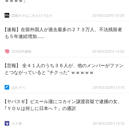
ｗｗｗｗ」
芸能ネタはこれだけでおｋ
2019/3/22(Fr) 13:20
【速報】在留外国人が過去最多の２７３万人、不法残留者
も５年連続増加……
GOSSIP速報
2019/3/22(Fr) 13:20
【悲報】 全４１人のうち３６人が、他のメンバーがファン
とつながっていると “チクった” ｗｗｗｗｗ
はれぞう
2019/3/22(Fr) 13:15
【ヤバスギ】ピエール瀧にコカイン譲渡容疑で逮捕の女、
｢ＹＯＵは何しに日本へ？」の通訳
カナ速
2019/3/22(Fr) 13:15