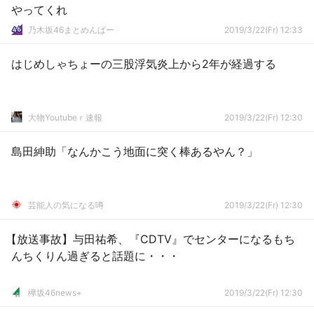
やってくれ
乃木坂46まとめんばー
2019/3/22(Fr) 12:33
はじめしゃちょーの三股浮気炎上から2年が経過する
大物Youtubeｒ速報
2019/3/22(Fr) 12:30
島田紳助「なんかこう地面に突く棒あるやん？」
芸能人の気になる噂
2019/3/22(Fr) 12:30
【放送事故】与田祐希、『CDTV』でセンターになるもち
んちくりん過ぎると話題に・・・
欅坂46news+
2019/3/22(Fr) 12:30