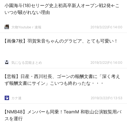
小園海斗(18)セリーグ史上初高卒新人オープン戦2発←こ
いつが騒がれない理由
大物Youtubeｒ速報
2019/3/22(Fr) 14:00
【画像7枚】羽賀朱音ちゃんのグラビア、とても可愛い！
気になる芸能まとめ
2019/3/22(Fr) 14:00
【悲報】日産・西川社長、ゴーンの報酬文書に「深く考え
ず報酬文書にサイン」こいつも終わったな・・・
カナ速
2019/3/22(Fr) 13:53
【NMB48】メンバーも同乗！TeamM 和歌山公演観覧用バ
スを運行