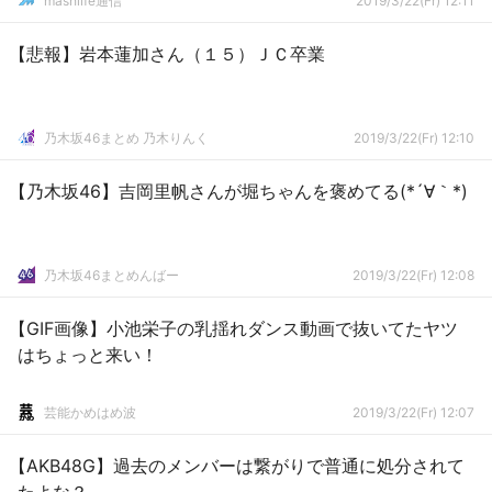
mashlife通信
2019/3/22(Fr) 12:11
【悲報】岩本蓮加さん（１５）ＪＣ卒業
乃木坂46まとめ 乃木りんく
2019/3/22(Fr) 12:10
【乃木坂46】吉岡里帆さんが堀ちゃんを褒めてる(*´∀｀*)
乃木坂46まとめんばー
2019/3/22(Fr) 12:08
【GIF画像】小池栄子の乳揺れダンス動画で抜いてたヤツ
はちょっと来い！
芸能かめはめ波
2019/3/22(Fr) 12:07
【AKB48G】過去のメンバーは繋がりで普通に処分されて