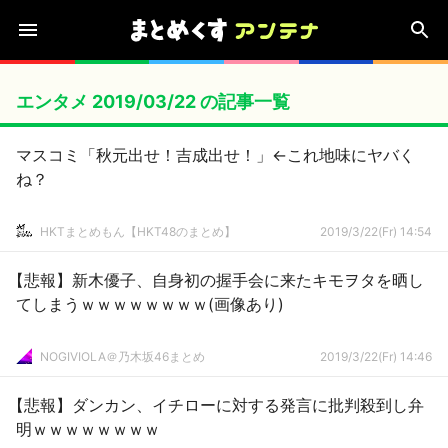
エンタメ 2019/03/22 の記事一覧
マスコミ「秋元出せ！吉成出せ！」←これ地味にヤバく
ね？
HKTまとめもん【HKT48のまとめ】
2019/3/22(Fr) 14:54
【悲報】新木優子、自身初の握手会に来たキモヲタを晒し
てしまうｗｗｗｗｗｗｗｗ(画像あり)
NOGIVIOLA＠乃木坂46まとめ
2019/3/22(Fr) 14:46
【悲報】ダンカン、イチローに対する発言に批判殺到し弁
明ｗｗｗｗｗｗｗｗ