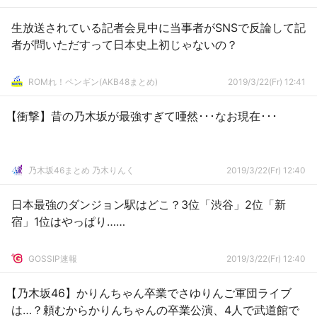
生放送されている記者会見中に当事者がSNSで反論して記
者が問いただすって日本史上初じゃないの？
ROMれ！ペンギン(AKB48まとめ)
2019/3/22(Fr) 12:41
【衝撃】昔の乃木坂が最強すぎて唖然･･･なお現在･･･
乃木坂46まとめ 乃木りんく
2019/3/22(Fr) 12:40
日本最強のダンジョン駅はどこ？3位「渋谷」2位「新
宿」1位はやっぱり……
GOSSIP速報
2019/3/22(Fr) 12:40
【乃木坂46】かりんちゃん卒業でさゆりんご軍団ライブ
は…？頼むからかりんちゃんの卒業公演、4人で武道館で