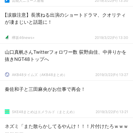
芸能人ニュース速報
2019/3/22(Fr) 13:30
【涙腺注意】長濱ねる出演のショートドラマ、クオリティ
が凄まじいと話題に！
欅坂46news+
2019/3/22(Fr) 13:30
山口真帆さんTwitterフォロワー数 荻野由佳、中井りかを
抜きNGT48トップへ
AKB48タイムズ（AKB48まとめ）
2019/3/22(Fr) 13:27
秦佐和子と三田麻央がお仕事で再会！
SKE48まとめはエメラルド（まとえめ）
2019/3/22(Fr) 13:21
ネズミ「また散らかしてるやんけ！！！片付けたろｗｗｗ