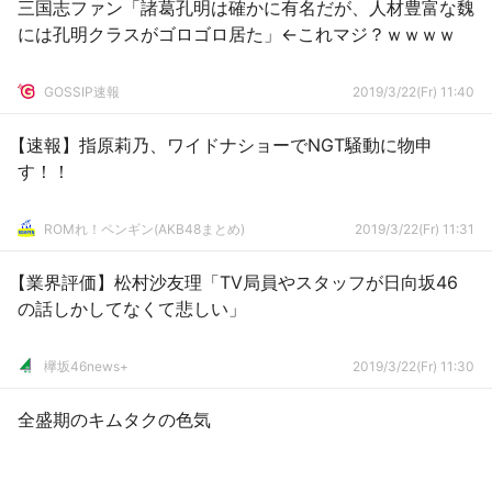
三国志ファン「諸葛孔明は確かに有名だが、人材豊富な魏
には孔明クラスがゴロゴロ居た」←これマジ？ｗｗｗｗ
GOSSIP速報
2019/3/22(Fr) 11:40
【速報】指原莉乃、ワイドナショーでNGT騒動に物申
す！！
ROMれ！ペンギン(AKB48まとめ)
2019/3/22(Fr) 11:31
【業界評価】松村沙友理「TV局員やスタッフが日向坂46
の話しかしてなくて悲しい」
欅坂46news+
2019/3/22(Fr) 11:30
全盛期のキムタクの色気