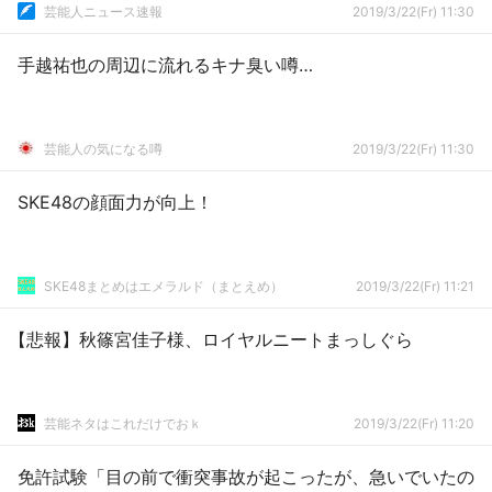
芸能人ニュース速報
2019/3/22(Fr) 11:30
手越祐也の周辺に流れるキナ臭い噂…
芸能人の気になる噂
2019/3/22(Fr) 11:30
SKE48の顔面力が向上！
SKE48まとめはエメラルド（まとえめ）
2019/3/22(Fr) 11:21
【悲報】秋篠宮佳子様、ロイヤルニートまっしぐら
芸能ネタはこれだけでおｋ
2019/3/22(Fr) 11:20
免許試験「目の前で衝突事故が起こったが、急いでいたの