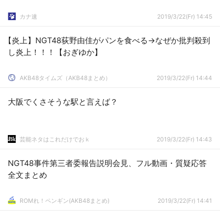
カナ速
2019/3/22(Fr) 14:45
【炎上】NGT48荻野由佳がパンを食べる→なぜか批判殺到
し炎上！！！【おぎゆか】
AKB48タイムズ（AKB48まとめ）
2019/3/22(Fr) 14:44
大阪でくさそうな駅と言えば？
芸能ネタはこれだけでおｋ
2019/3/22(Fr) 14:43
NGT48事件第三者委報告説明会見、フル動画・質疑応答
全文まとめ
ROMれ！ペンギン(AKB48まとめ)
2019/3/22(Fr) 14:41