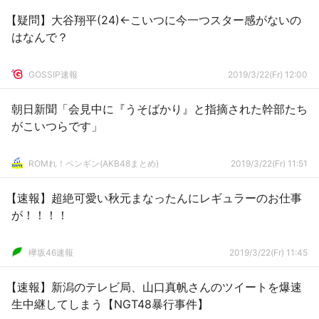
【疑問】大谷翔平(24)←こいつに今一つスター感がないの
はなんで？
GOSSIP速報
2019/3/22(Fr) 12:00
朝日新聞「会見中に『うそばかり』と指摘された幹部たち
がこいつらです」
ROMれ！ペンギン(AKB48まとめ)
2019/3/22(Fr) 11:51
【速報】超絶可愛い秋元まなったんにレギュラーのお仕事
が！！！！
欅坂46速報
2019/3/22(Fr) 11:45
【速報】新潟のテレビ局、山口真帆さんのツイートを爆速
生中継してしまう【NGT48暴行事件】