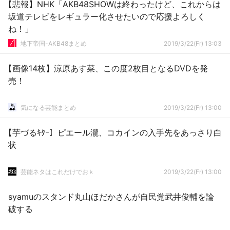
【悲報】NHK「AKB48SHOWは終わったけど、これからは
坂道テレビをレギュラー化させたいので応援よろしく
ね！」
地下帝国-AKB48まとめ
2019/3/22(Fr) 13:03
【画像14枚】涼原あす菜、この度2枚目となるDVDを発
売！
気になる芸能まとめ
2019/3/22(Fr) 13:00
【芋づるｷﾀｰ】ピエール瀧、コカインの入手先をあっさり白
状
芸能ネタはこれだけでおｋ
2019/3/22(Fr) 13:00
syamuのスタンド丸山ほだかさんが自民党武井俊輔を論
破する