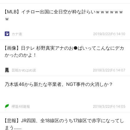
【MLB】イチロー出国に全日空が粋な計らいｗｗｗｗｗｗ
ｗ
カナ速
2019/3/22(Fr) 14:10
【画像】日テレ 杉野真実アナのお●ぱいってこんなにデカ
かったのかよ！
芸能かめはめ波
2019/3/22(Fr) 14:07
乃木坂46から新たな卒業者。NGT事件の火消しか？
欅坂46速報
2019/3/22(Fr) 14:05
【悲報】JR四国、全18線区のうち17線区で赤字になってし
まう……