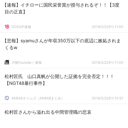
【速報】イチローに国民栄誉賞が授与されるぞ！！【3度
目の正直】
GOSSIP速報
2019/3/22(Fr) 11:00
【悲報】syamuさんが年収350万以下の底辺に嫉妬されま
くるw
大物Youtubeｒ速報
2019/3/22(Fr) 11:00
松村匠氏 山口真帆が公開した証拠を完全否定！！！
【NGT48暴行事件】
AKB48タイムズ（AKB48まとめ）
2019/3/22(Fr) 10:57
松村匠さんから溢れ出る中間管理職の悲哀