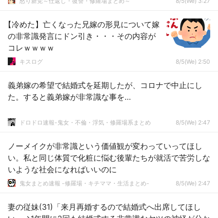
怒り新党～仕返し・復讐・修羅場まとめ～
8/5(We) 3:27
【冷めた】亡くなった兄嫁の形見について嫁
の非常識発言にドン引き・・・その内容が
コレｗｗｗｗ
キスログ
8/5(We) 2:50
義弟嫁の希望で結婚式を延期したが、コロナで中止にし
た。すると義弟嫁が非常識な事を…
ドロドロ速報-鬼女・不倫・浮気・修羅場系まとめ
8/5(We) 2:47
ノーメイクが非常識という価値観が変わっていってほし
い。私と同じ体質で化粧に悩む後輩たちが就活で苦労しな
いような社会になればいいのに
鬼女まとめ速報 -修羅場・キチママ・生活まとめ-
8/5(We) 2:47
妻の従妹(31)「来月再婚するので結婚式へ出席してほし