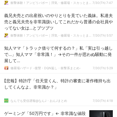
衝撃体験！アンビリバボー｜浮気・修羅場・スカッとまとめ
7/30(Th) 7:47
義兄夫売との出産祝いのやりとりを見ていた義妹。私達夫
売と義兄夫売を非常識扱いしてこれだから普通の会社員や
ってない女は…とブツブツ
衝撃体験！アンビリバボー｜浮気・修羅場・スカッとまとめ
7/30(Th) 5:57
知人ママ「トラック借りて何するの？」私「実は引っ越し
で…」知人ママ「非常識！」→その一件が思わぬ騒動に発
展して…
修羅場ハザード -復讐・DQN返し・衝撃系まとめ-
7/30(Th) 5:29
【悲報】特許庁「任天堂くん、特許の審査に著作権持ち出
してくんなよ。非常識か？」
なんでも受信遅報@なんJ・おんJまとめ
7/30(Th) 4:18
ゲーミング「50万円です」← 非常識な値段