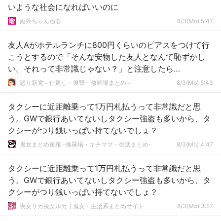
いような社会になればいいのに
婚外ちゃんねる
8/3(Mo) 5:47
友人Aがホテルランチに800円くらいのピアスをつけて行
こうとするので「そんな安物した友人となんて恥ずかし
い。それって非常識じゃない？」と注意したら…
怒り新党～仕返し・復讐・修羅場まとめ～
8/3(Mo) 5:43
タクシーに近距離乗って1万円札払うって非常識だと思
う。GWで銀行あいてないしタクシー強盗も多いから、タ
クシーがつり銭いっぱい持てないでしょ？
鬼女まとめ速報 -修羅場・キチママ・生活まとめ-
8/3(Mo) 4:47
タクシーに近距離乗って1万円札払うって非常識だと思
う。GWで銀行あいてないしタクシー強盗も多いから、タ
クシーがつり銭いっぱい持てないでしょ？
喪女リカ喪女ルカ┃鬼女・生活系まとめサイト
8/3(Mo) 3:57