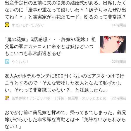
出産予定日の直前に夫の従弟の結婚式がある。出席したく
ないのに「慶事が重なって嬉しいわ＾＾嫁子ちゃんぜひ出
てね＾＾」と義実家がお花畑モード。断るのって非常識？
すまいる(^-^)ぶろぐ
14時間前
「鬼の花嫁」6話感想・・・許嫁vs花嫁！ 祖
父母の家にカチコミに来るとは妖はどいつ
もこいつも非常識過ぎるぜ
やらおん！
22時間前
友人Aがホテルランチに800円くらいのピアスをつけて行
こうとするので「そんな安物した友人となんて恥ずかし
い。それって非常識じゃない？」と注意したら…
衝撃体験！アンビリバボー｜浮気・修羅場・スカッとまとめ
22時間前
おでかけ前に義兄嫁と揉めて、帰ってきてしまった。義兄
嫁がやらかした非常識な言動とは→「免許ないからわから
ない！」