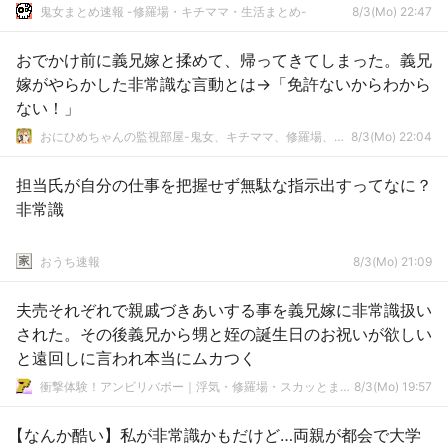
鬼女まとめ速報 -修羅場・キチママ・生活まとめ-
8/3(Mo) 22:47
おでかけ前に義兄嫁と揉めて、帰ってきてしまった。義兄
嫁がやらかした非常識な言動とは→「免許ないからわから
ない！」
おにひめちゃんの監視部屋-鬼女、キチママ、修羅場、生活まとめ-
8/3(Mo) 22:04
担当氏が自分の仕事を把握せず無駄な指示出すってなに？
非常識
おうち速報
8/3(Mo) 21:09
夫売それぞれで親戚づきあいする事を義兄嫁に非常識扱い
された。その後義兄から甥と姪の誕生日のお祝いが欲しい
と遠回しに言われ本当にムカつく
衝撃体験！アンビリバボー｜浮気・修羅場・スカッとまとめ
8/3(Mo) 19:57
【なんか酷い】私が非常識かもだけど…両親が都会で大学