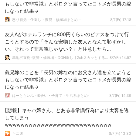
もしないで非常識」とボロクソ言ってたコトメが長男の嫁
になった結果→
怒り新党～仕返し・復讐・修羅場まとめ～
8/7(Fr) 17:18
友人Aがホテルランチに800円くらいのピアスをつけて行
こうとするので「そんな安物した友人となんて恥ずかし
い。それって非常識じゃない？」と注意したら…
基地沢直樹-復讐・修羅場・DQN返し【2chスカッとする話まとめ】
8/7(Fr) 14:57
義兄嫁のことを「長男の嫁なのにお父さん達を立てようと
もしないで非常識」とボロクソ言ってたコトメが長男の嫁
になった結果→
はーとらいふ -出会い・子育て・生活系まとめ-
8/7(Fr) 14:39
【悲報】キャバ嬢さん、とある非常識行為により太客を逃
してしまう
wwwwwwwwwwwwwwwwwwwwwwwwwww
キニ速
8/7(Fr) 13:30