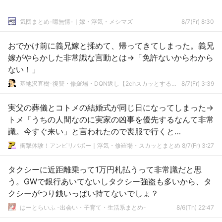
気団まとめ-噫無情-｜嫁・浮気・メシマズ
8/7(Fr) 8:30
おでかけ前に義兄嫁と揉めて、帰ってきてしまった。義兄
嫁がやらかした非常識な言動とは→「免許ないからわから
ない！」
基地沢直樹-復讐・修羅場・DQN返し【2chスカッとする話まとめ】
8/7(Fr) 3:39
実父の葬儀とコトメの結婚式が同じ日になってしまった→
トメ「うちの人間なのに実家の凶事を優先するなんて非常
識。今すぐ来い」と言われたので喪服で行くと…
衝撃体験！アンビリバボー｜浮気・修羅場・スカッとまとめ
8/7(Fr) 3:27
タクシーに近距離乗って1万円札払うって非常識だと思
う。GWで銀行あいてないしタクシー強盗も多いから、タ
クシーがつり銭いっぱい持てないでしょ？
はーとらいふ -出会い・子育て・生活系まとめ-
8/6(Th) 22:47