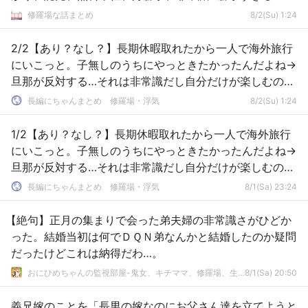
修羅場な話まとめ
8/2(Su) 1:24
2/2【あり？なし？】長期休暇取れたから一人で海外旅行
にいこっと。子無しのうちにやっときたかったんだよね→
旦那が反対する…それは非常識だし自分だけが楽しむのは
ズルいって感じで
長編にちゃんまとめ 修羅場・浮気
8/2(Su) 1:24
1/2【あり？なし？】長期休暇取れたから一人で海外旅行
にいこっと。子無しのうちにやっときたかったんだよね→
旦那が反対する…それは非常識だし自分だけが楽しむのは
ズルいって感じで
長編にちゃんまとめ 修羅場・浮気
8/1(Sa) 23:24
【絶句】正月の集まりで会った弟夫婦の非常識さがひどか
った。結婚当初は何でＤＱＮ弟なんかと結婚したのか疑問
だったけどこれは納得だわ…。
おにひめちゃんの監視部屋-鬼女、キチママ、修羅場、生活まとめ-
8/1(Sa) 20:50
義兄嫁のことを「長男の嫁なのにお父さん達を立てようと