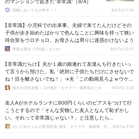
のマンションで起きた“非常識”［8/4］
国難にあってもの申す！！
8/4(Tu) 11:55
【非常識】小児科での出来事。夫婦で来てたんだけどその
子供が歩き始めたばかりで色んなことに興味を持って狭い
待合室をウロチョロ。お母さんは周りに迷惑かけないよう
奥様は鬼女-DQN返しまとめ-
8/4(Tu) 10:47
【非常識だらけ】夫が１歳の娘連れて友達んち行きたいっ
て言うから預けた。私「絶対に子供たちだけにさせないで
ね！目を離さないでね！」→夫「この動画見ろよｗウケる
ｗｗ」私「」→
鬼女の浮気速報｜ 2ch鬼女・キチママ・修羅場まとめ
8/4(Tu) 3:24
友人Aがホテルランチに800円くらいのピアスをつけて行
こうとするので「そんな安物した友人となんて恥ずかし
い。それって非常識じゃない？」と注意したら…
おにひめちゃんの監視部屋-鬼女、キチママ、修羅場、生活まとめ-
8/4(Tu) 2:39