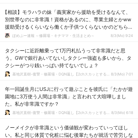
【相談】モラハラの妹「義実家から援助を受けるなんて、
別世帯なのに非常識！資格があるのに、専業主婦とかww
援助受けるくらいなら働くか子供つくらないかのどちらか
にしろよww」
ぽめぷー速報 ～修羅場・キチママ・生活まとめ～
8/3(Mo) 9:24
タクシーに近距離乗って1万円札払うって非常識だと思
う。GWで銀行あいてないしタクシー強盗も多いから、タ
クシーがつり銭いっぱい持てないでしょ？
基地沢直樹-復讐・修羅場・DQN返し【2chスカッとする話まとめ】
8/3(Mo) 7:01
年一回誕生月にUSJに行って遊ぶことを彼氏に「たかが遊
園地に3万使う人間は非常識」と言われて大喧嘩しまし
た。私が非常識ですか？
基地沢直樹-復讐・修羅場・DQN返し【2chスカッとする話まとめ】
8/3(Mo) 6:18
ノーメイクが非常識という価値観が変わっていってほし
い。私と同じ体質で化粧に悩む後輩たちが就活で苦労しな