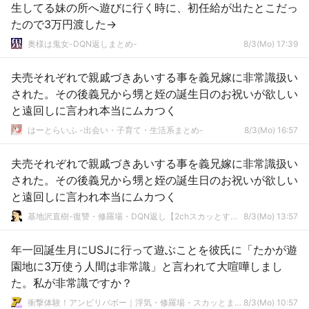
生してる妹の所へ遊びに行く時に、初任給が出たとこだっ
たので3万円渡した→
奥様は鬼女-DQN返しまとめ-
8/3(Mo) 17:39
夫売それぞれで親戚づきあいする事を義兄嫁に非常識扱い
された。その後義兄から甥と姪の誕生日のお祝いが欲しい
と遠回しに言われ本当にムカつく
はーとらいふ -出会い・子育て・生活系まとめ-
8/3(Mo) 16:57
夫売それぞれで親戚づきあいする事を義兄嫁に非常識扱い
された。その後義兄から甥と姪の誕生日のお祝いが欲しい
と遠回しに言われ本当にムカつく
基地沢直樹-復讐・修羅場・DQN返し【2chスカッとする話まとめ】
8/3(Mo) 13:57
年一回誕生月にUSJに行って遊ぶことを彼氏に「たかが遊
園地に3万使う人間は非常識」と言われて大喧嘩しまし
た。私が非常識ですか？
衝撃体験！アンビリバボー｜浮気・修羅場・スカッとまとめ
8/3(Mo) 10:57