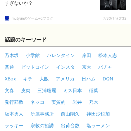
すぎないか？
mutyunのゲーム+αブログ
7/30(Th) 3:32
話題のキーワード
乃木坂
小学館
バレンタイン
岸田
松本人志
普通
ビットコイン
インスタ
京大
バチャ
XBox
キチ
大阪
アメリカ
日ハム
DQN
文春
皮肉
三浦瑠麗
ミス日本
稲葉
発行部数
ネッコ
実質的
岩井
乃木
坂本勇人
所属事務所
前山剛久
神田沙也加
ラッキー
宗教の勧誘
出荷台数
塩ラーメン