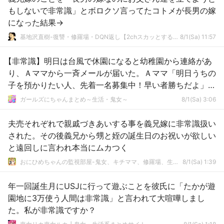
もしないで非常識」とボロクソ言ってたコトメが長男の嫁
になった結果→
基地沢直樹-復讐・修羅場・DQN返し【2chスカッとする話まとめ】
8/1(Sa) 11:57
【非常識】明日は台風で休園になると幼稚園から連絡があ
り、Ａママから一斉メールが届いた。Ａママ「明日うちの
子を預かりたい人、先着一名募集中！早い者勝ちだよ」→
スルーした結果
ガールズにちゃんまとめ～生活・鬼女～
8/1(Sa) 3:06
夫売それぞれで親戚づきあいする事を義兄嫁に非常識扱い
された。その後義兄から甥と姪の誕生日のお祝いが欲しい
と遠回しに言われ本当にムカつく
おにひめちゃんの監視部屋-鬼女、キチママ、修羅場、生活まとめ-
8/1(Sa) 1:39
年一回誕生月にUSJに行って遊ぶことを彼氏に「たかが遊
園地に3万使う人間は非常識」と言われて大喧嘩しまし
た。私が非常識ですか？