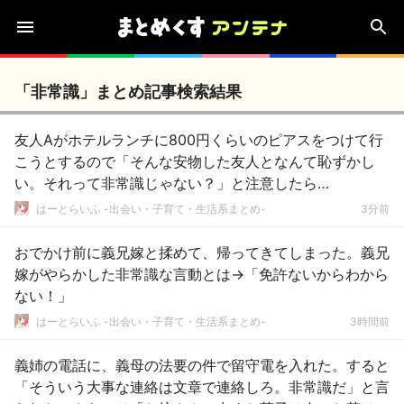
「非常識」まとめ記事検索結果
友人Aがホテルランチに800円くらいのピアスをつけて行
こうとするので「そんな安物した友人となんて恥ずかし
い。それって非常識じゃない？」と注意したら…
はーとらいふ -出会い・子育て・生活系まとめ-
3分前
おでかけ前に義兄嫁と揉めて、帰ってきてしまった。義兄
嫁がやらかした非常識な言動とは→「免許ないからわから
ない！」
はーとらいふ -出会い・子育て・生活系まとめ-
3時間前
義姉の電話に、義母の法要の件で留守電を入れた。すると
「そういう大事な連絡は文章で連絡しろ。非常識だ」と言