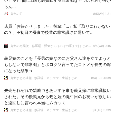
い」→1年間に2回も結婚式する非常識なヤツの神経が分か
らん…
鬼女の刃
8/5(We) 1:31
店員「お待たせしました」後輩「…」私「取りに行かない
の？」→初日の昼食で後輩の非常識さに驚いて…
鬼女の宅配便 - 修羅場・浮気からほのぼの系まで[まとめサイト]
8/5(We) 0:15
義兄嫁のことを「長男の嫁なのにお父さん達を立てようと
もしないで非常識」とボロクソ言ってたコトメが長男の嫁
になった結果→
鬼女まとめ速報 -修羅場・キチママ・生活まとめ-
8/4(Tu) 20:39
夫売それぞれで親戚づきあいする事を義兄嫁に非常識扱い
された。その後義兄から甥と姪の誕生日のお祝いが欲しい
と遠回しに言われ本当にムカつく
鬼女まとめ速報 -修羅場・キチママ・生活まとめ-
8/4(Tu) 19:39