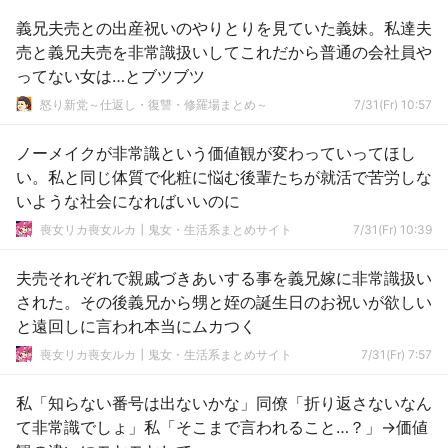
義兄夫売との出産祝いのやりとりを見ていた義妹。私達夫
売と義兄夫売を非常識扱いしてこれだから普通の会社員や
ってない女は…とブツブツ
怒り新党～仕返し・復讐・修羅場まとめ～
7/31(Fr) 10:57
ノーメイクが非常識という価値観が変わっていってほし
い。私と同じ体質で化粧に悩む後輩たちが就活で苦労しな
いような社会になればいいのに
喪女リカ喪女ルカ┃鬼女・生活系まとめサイト
7/31(Fr) 10:39
夫売それぞれで親戚づきあいする事を義兄嫁に非常識扱い
された。その後義兄から甥と姪の誕生日のお祝いが欲しい
と遠回しに言われ本当にムカつく
喪女リカ喪女ルカ┃鬼女・生活系まとめサイト
7/31(Fr) 7:57
私「知らない番号は出ないかな」同僚「折り返さないなん
て非常識でしょ」私「そこまで言われること…？」→価値