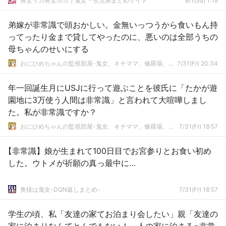
喪女リカ喪女ルカ┃鬼女・生活系まとめサイト
8/1(Sa) 1:18
弟嫁が非常識で頭おかしい。金無いっつうから食いもん持
ってったり金まで貸してやったのに、悪いのは全部うちの
母ちゃんのせいにする
おにひめちゃんの監視部屋-鬼女、キチママ、修羅場、生活まとめ-
7/31(Fr) 20:34
年一回誕生月にUSJに行って遊ぶことを彼氏に「たかが遊
園地に3万使う人間は非常識」と言われて大喧嘩しまし
た。私が非常識ですか？
おにひめちゃんの監視部屋-鬼女、キチママ、修羅場、生活まとめ-
7/31(Fr) 18:57
【非常識】娘が生まれて100日目でお宮参りとお食い初め
した。ウトメが祈願の真っ最中に…
奥様は鬼女-DQN返しまとめ-
7/31(Fr) 18:57
学生の頃、私「友達の家てお泊まり会したい」親「友達の