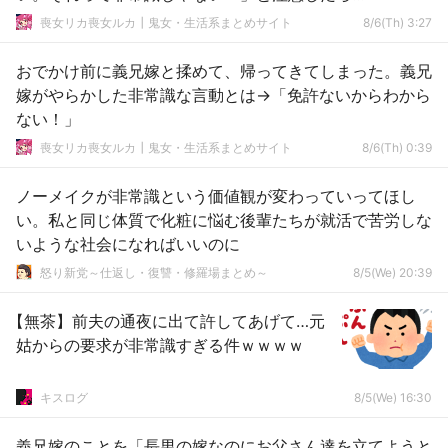
喪女リカ喪女ルカ┃鬼女・生活系まとめサイト
8/6(Th) 3:27
おでかけ前に義兄嫁と揉めて、帰ってきてしまった。義兄
嫁がやらかした非常識な言動とは→「免許ないからわから
ない！」
喪女リカ喪女ルカ┃鬼女・生活系まとめサイト
8/6(Th) 0:39
ノーメイクが非常識という価値観が変わっていってほし
い。私と同じ体質で化粧に悩む後輩たちが就活で苦労しな
いような社会になればいいのに
怒り新党～仕返し・復讐・修羅場まとめ～
8/5(We) 20:39
【無茶】前夫の通夜に出て許してあげて…元
姑からの要求が非常識すぎる件ｗｗｗｗ
キスログ
8/5(We) 16:30
義兄嫁のことを「長男の嫁なのにお父さん達を立てようと