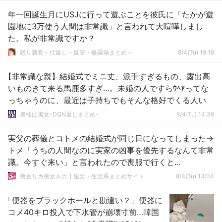
年一回誕生月にUSJに行って遊ぶことを彼氏に「たかが遊
園地に3万使う人間は非常識」と言われて大喧嘩しまし
た。私が非常識ですか？
怒り新党～仕返し・復讐・修羅場まとめ～
8/4(Tu) 19:18
【非常識な親】結婚式でミニ丈、派手すぎるもの、露出高
いものきて来る馬鹿多すぎ…。未婚の人ですらｳﾍｱってな
っちゃうのに、最近は子持ちでもそんな格好でくる人い
奥様は鬼女-DQN返しまとめ-
8/4(Tu) 14:39
実父の葬儀とコトメの結婚式が同じ日になってしまった→
トメ「うちの人間なのに実家の凶事を優先するなんて非常
識。今すぐ来い」と言われたので喪服で行くと…
喪女リカ喪女ルカ┃鬼女・生活系まとめサイト
8/4(Tu) 13:04
「便器をブラックホールと勘違い？」便器に
コメ40キロ投入で下水管が崩壊寸前…韓国