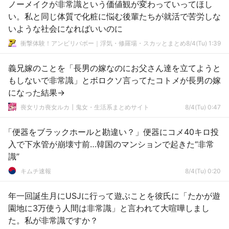
ノーメイクが非常識という価値観が変わっていってほし
い。私と同じ体質で化粧に悩む後輩たちが就活で苦労しな
いような社会になればいいのに
衝撃体験！アンビリバボー｜浮気・修羅場・スカッとまとめ
8/4(Tu) 1:39
義兄嫁のことを「長男の嫁なのにお父さん達を立てようと
もしないで非常識」とボロクソ言ってたコトメが長男の嫁
になった結果→
喪女リカ喪女ルカ┃鬼女・生活系まとめサイト
8/4(Tu) 0:47
「便器をブラックホールと勘違い？」便器にコメ40キロ投
入で下水管が崩壊寸前…韓国のマンションで起きた“非常
識”
キムチ速報
8/4(Tu) 0:20
年一回誕生月にUSJに行って遊ぶことを彼氏に「たかが遊
園地に3万使う人間は非常識」と言われて大喧嘩しまし
た。私が非常識ですか？