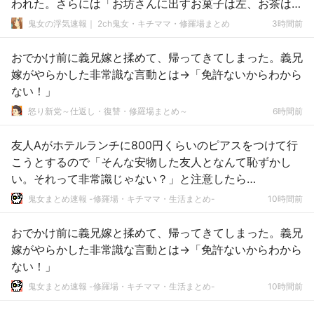
われた。さらには「お坊さんに出すお菓子は左、お茶は
右」と言われ
鬼女の浮気速報｜ 2ch鬼女・キチママ・修羅場まとめ
3時間前
おでかけ前に義兄嫁と揉めて、帰ってきてしまった。義兄
嫁がやらかした非常識な言動とは→「免許ないからわから
ない！」
怒り新党～仕返し・復讐・修羅場まとめ～
6時間前
友人Aがホテルランチに800円くらいのピアスをつけて行
こうとするので「そんな安物した友人となんて恥ずかし
い。それって非常識じゃない？」と注意したら…
鬼女まとめ速報 -修羅場・キチママ・生活まとめ-
10時間前
おでかけ前に義兄嫁と揉めて、帰ってきてしまった。義兄
嫁がやらかした非常識な言動とは→「免許ないからわから
ない！」
鬼女まとめ速報 -修羅場・キチママ・生活まとめ-
10時間前