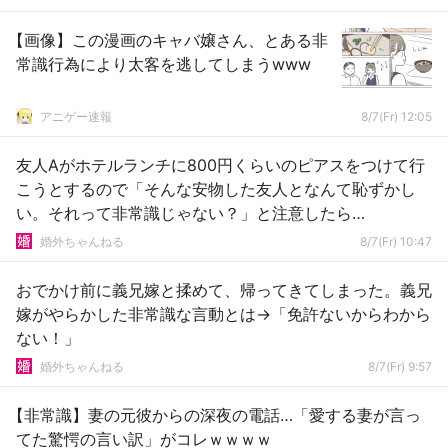
【画像】この漫画のキャバ嬢さん、とある非
常識行為により太客を逃してしまうwww
アニゲー速報
8/7(Fr) 12:05
友人Aがホテルランチに800円くらいのピアスをつけて行
こうとするので「そんな安物した友人となんて恥ずかし
い。それって非常識じゃない？」と注意したら…
婚外ちゃんねる
8/7(Fr) 10:47
おでかけ前に義兄嫁と揉めて、帰ってきてしまった。義兄
嫁がやらかした非常識な言動とは→「免許ないからわから
ない！」
婚外ちゃんねる
8/7(Fr) 9:57
【非常識】妻の元彼からの深夜の電話…「愛する妻が言っ
てた驚愕の言い訳」がコレｗｗｗｗ