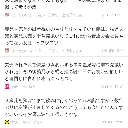
家に泊まりなんてとんでもない！」人の家に泊まる=非常
識って考えの親
はーとらいふ -出会い・子育て・生活系まとめ-
7/31(Fr) 17:39
義兄夫売との出産祝いのやりとりを見ていた義妹。私達夫
売と義兄夫売を非常識扱いしてこれだから普通の会社員や
ってない女は…とブツブツ
はーとらいふ -出会い・子育て・生活系まとめ-
7/31(Fr) 15:18
夫売それぞれで親戚づきあいする事を義兄嫁に非常識扱い
された。その後義兄から甥と姪の誕生日のお祝いが欲しい
と遠回しに言われ本当にムカつく
婚外ちゃんねる
7/31(Fr) 14:57
２歳児を預けてまで飲みに行くのって非常識ですか？数年
ぶりに友達が上京してくるのでどうしても会いたいんです
が。いっそお店に連れて行こうかな
すまいる(^-^)ぶろぐ
7/31(Fr) 12:00