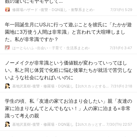
観の違いにモヤモヤして…
修羅場ハザード -復讐・DQN返し・衝撃系まとめ-
7/31(Fr) 5:29
年一回誕生月にUSJに行って遊ぶことを彼氏に「たかが遊
園地に3万使う人間は非常識」と言われて大喧嘩しまし
た。私が非常識ですか？
はーとらいふ -出会い・子育て・生活系まとめ-
7/31(Fr) 3:47
ノーメイクが非常識という価値観が変わっていってほし
い。私と同じ体質で化粧に悩む後輩たちが就活で苦労しな
いような社会になればいいのに
基地沢直樹-復讐・修羅場・DQN返し【2chスカッとする話まとめ】
7/31(Fr) 2:18
学生の頃、私「友達の家てお泊まり会したい」親「友達の
家に泊まりなんてとんでもない！」人の家に泊まる=非常
識って考えの親
基地沢直樹-復讐・修羅場・DQN返し【2chスカッとする話まとめ】
7/30(Th) 22:57