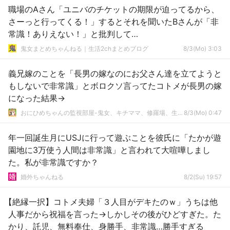
職場のAさん「ユニバのチケットの期限が迫ってるから、
さーっと行ってくる！」するとそれを聞いたBさんが「非
常識！ありえない！」と批判して…
鬼女まとめちゃんねる｜生活2chまとめブログ
8/3(Mo) 3:03
義兄嫁のことを「長男の嫁なのにお父さん達を立てようと
もしないで非常識」とボロクソ言ってたコトメが長男の嫁
になった結果→
おにひめちゃんの監視部屋-鬼女、キチママ、修羅場、生活まとめ-
8/3(Mo) 0:47
年一回誕生月にUSJに行って遊ぶことを彼氏に「たかが遊
園地に3万使う人間は非常識」と言われて大喧嘩しまし
た。私が非常識ですか？
婚外ちゃんねる
8/2(Su) 19:57
【絶縁一択】コトメ夫婦「３人目がデキたのｗ」うちは他
人事だから祝福を言った→しかしその後がひどすぎた。た
かり、託児、無料奉仕、身勝手、非常識…勝手すぎる