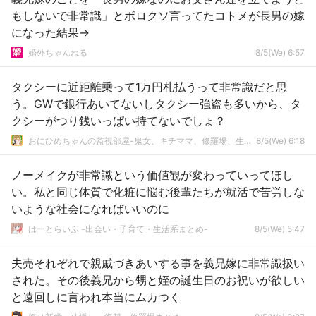
もしないで非常識」とボロクソ言ってたコトメが長男の嫁
になった結果→
婚外ちゃんねる
8/5(We) 6:57
タクシーに近距離乗って1万円札払うって非常識だと思
う。GWで銀行あいてないしタクシー強盗も多いから、タ
クシーがつり銭いっぱい持てないでしょ？
おにひめちゃんの監視部屋-鬼女、キチママ、修羅場、生活まとめ-
8/5(We) 6:18
ノーメイクが非常識という価値観が変わっていってほし
い。私と同じ体質で化粧に悩む後輩たちが就活で苦労しな
いような社会になればいいのに
はーとらいふ -出会い・子育て・生活系まとめ-
8/5(We) 5:47
夫売それぞれで親戚づきあいする事を義兄嫁に非常識扱い
された。その後義兄から甥と姪の誕生日のお祝いが欲しい
と遠回しに言われ本当にムカつく