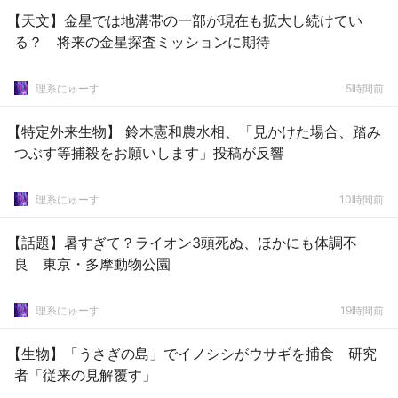
【天文】金星では地溝帯の一部が現在も拡大し続けてい
る？ 将来の金星探査ミッションに期待
理系にゅーす
5時間前
【特定外来生物】 鈴木憲和農水相、「見かけた場合、踏み
つぶす等捕殺をお願いします」投稿が反響
理系にゅーす
10時間前
【話題】暑すぎて？ライオン3頭死ぬ、ほかにも体調不
良 東京・多摩動物公園
理系にゅーす
19時間前
【生物】「うさぎの島」でイノシシがウサギを捕食 研究
者「従来の見解覆す」