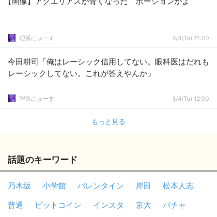
【画像】アクエリアスが青くなった ポーションかよ
理系にゅーす
8/4(Tu) 21:00
今田耕司「俺はレーシック信用してない。眼科医はだれも
レーシックしてない。これが答えやんか」
理系にゅーす
8/4(Tu) 12:00
もっと見る
話題のキーワード
乃木坂
小学館
バレンタイン
岸田
松本人志
普通
ビットコイン
インスタ
京大
バチャ