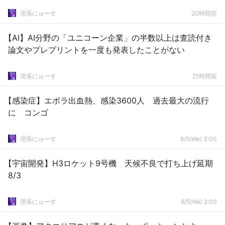
理系にゅーす
20時間前
【AI】AI分野の「ユニコーン企業」の半数以上は査読付き
論文やプレプリントを一度も発表したことがない
理系にゅーす
21時間前
【感染症】エボラ出血熱、感染3600人 過去最大の流行
に コンゴ
理系にゅーす
8/5(We) 3:00
【宇宙開発】H3ロケット9号機 天候不良で打ち上げ延期
8/3
理系にゅーす
8/5(We) 2:00