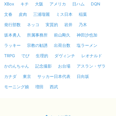
XBox
キチ
大阪
アメリカ
日ハム
DQN
文春
皮肉
三浦瑠麗
ミス日本
稲葉
発行部数
ネッコ
実質的
岩井
乃木
坂本勇人
所属事務所
前山剛久
神田沙也加
ラッキー
宗教の勧誘
出荷台数
塩ラーメン
TRPG
でび
生理的
ダヴィンチ
レオナルド
かのんちゃん
記念撮影
お台場
アスラン・ザラ
カナダ
東京
サッカー日本代表
日向坂
モーニング娘
増田
西武