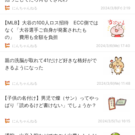
にんちゃんねる
2024/3/8(Fr) 2:19
【MLB】大谷の100人ロス招待 ECC側では
なく「大谷選手ご自身が発案されたも
の」 費用も全額を負担
にんちゃんねる
2024/3/6(We) 17:40
親の洗脳が取れて41だけど好きな格好がで
きるようになった
にんちゃんねる
2024/3/6(We) 11:48
【子供の名付け】男児で燦（サン）ってやっ
ぱり「読めるけど書けない」でしょうか？
にんちゃんねる
2024/3/5(Tu) 16:15