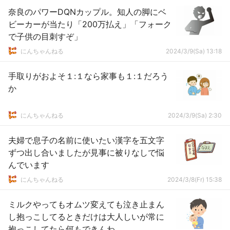
奈良のパワーDQNカップル。知人の脚にベ
ビーカーが当たり「200万払え」「フォーク
で子供の目刺すぞ」
にんちゃんねる
2024/3/9(Sa) 13:18
手取りがおよそ１:１なら家事も１:１だろう
か
にんちゃんねる
2024/3/9(Sa) 2:30
夫婦で息子の名前に使いたい漢字を五文字
ずつ出し合いましたが見事に被りなしで悩
んでいます
にんちゃんねる
2024/3/8(Fr) 15:38
ミルクやってもオムツ変えても泣き止まん
し抱っこしてるときだけは大人しいが常に
抱っこしてたら何もできんわ