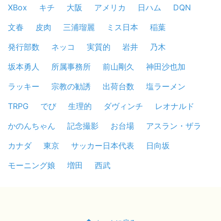
XBox
キチ
大阪
アメリカ
日ハム
DQN
文春
皮肉
三浦瑠麗
ミス日本
稲葉
発行部数
ネッコ
実質的
岩井
乃木
坂本勇人
所属事務所
前山剛久
神田沙也加
ラッキー
宗教の勧誘
出荷台数
塩ラーメン
TRPG
でび
生理的
ダヴィンチ
レオナルド
かのんちゃん
記念撮影
お台場
アスラン・ザラ
カナダ
東京
サッカー日本代表
日向坂
モーニング娘
増田
西武