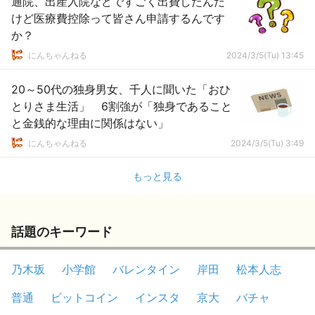
通院、出産入院などですごく出費したんだ
けど医療費控除って皆さん申請するんです
か？
にんちゃんねる
2024/3/5(Tu) 13:45
20～50代の独身男女、千人に聞いた「おひ
とりさま生活」 6割強が「独身であること
と金銭的な理由に関係はない」
にんちゃんねる
2024/3/5(Tu) 3:49
もっと見る
話題のキーワード
乃木坂
小学館
バレンタイン
岸田
松本人志
普通
ビットコイン
インスタ
京大
バチャ