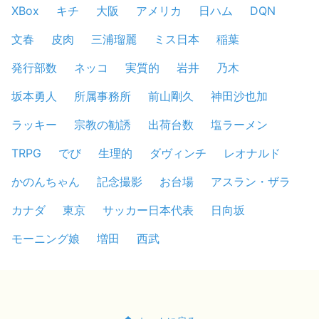
XBox
キチ
大阪
アメリカ
日ハム
DQN
文春
皮肉
三浦瑠麗
ミス日本
稲葉
発行部数
ネッコ
実質的
岩井
乃木
坂本勇人
所属事務所
前山剛久
神田沙也加
ラッキー
宗教の勧誘
出荷台数
塩ラーメン
TRPG
でび
生理的
ダヴィンチ
レオナルド
かのんちゃん
記念撮影
お台場
アスラン・ザラ
カナダ
東京
サッカー日本代表
日向坂
モーニング娘
増田
西武