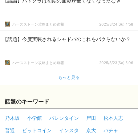
【議論】バトグラは初期の面影が全くなくなったなｗ
ハースストーン攻略まとめ速報
2025/8/24(Su) 4:58
【話題】今度実装されるシャドバのこれをパクらないか？
ハースストーン攻略まとめ速報
2025/8/23(Sa) 5:06
もっと見る
話題のキーワード
乃木坂
小学館
バレンタイン
岸田
松本人志
普通
ビットコイン
インスタ
京大
バチャ