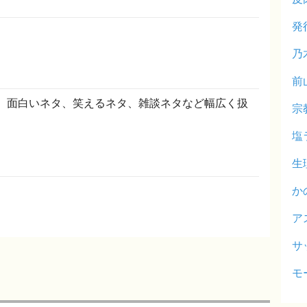
発
乃
前
です。面白いネタ、笑えるネタ、雑談ネタなど幅広く扱
宗
塩
生
か
ア
サ
モ