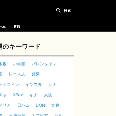
ーム
R18
題のキーワード
木坂
小学館
バレンタイン
田
松本人志
普通
ットコイン
インスタ
京大
チャ
XBox
キチ
大阪
メリカ
日ハム
DQN
文春
肉
三浦瑠麗
ミス日本
稲葉