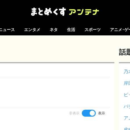
ニュース
エンタメ
ネタ
生活
スポーツ
アニメ･ゲ
話
乃
岸
ビ
バ
非表示
表示
ア
皮