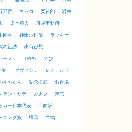
行部数
ネッコ
実質的
岩井
木
坂本勇人
所属事務所
山剛久
神田沙也加
ラッキー
教の勧誘
出荷台数
ラーメン
TRPG
でび
理的
ダヴィンチ
レオナルド
のんちゃん
記念撮影
お台場
スラン・ザラ
カナダ
東京
ッカー日本代表
日向坂
ーニング娘
増田
西武