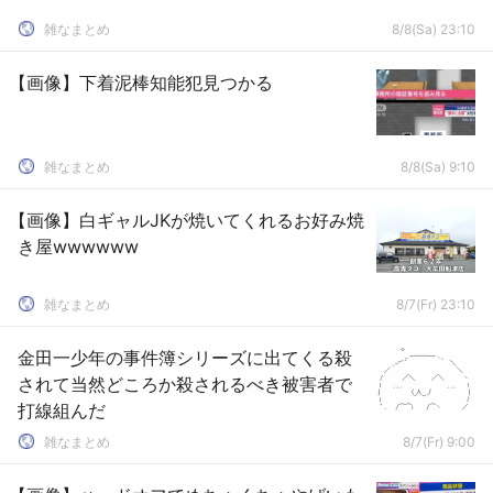
雑なまとめ
8/8(Sa) 23:10
【画像】下着泥棒知能犯見つかる
雑なまとめ
8/8(Sa) 9:10
【画像】白ギャルJKが焼いてくれるお好み焼
き屋wwwwww
雑なまとめ
8/7(Fr) 23:10
金田一少年の事件簿シリーズに出てくる殺
されて当然どころか殺されるべき被害者で
打線組んだ
雑なまとめ
8/7(Fr) 9:00