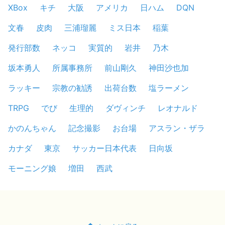
XBox
キチ
大阪
アメリカ
日ハム
DQN
文春
皮肉
三浦瑠麗
ミス日本
稲葉
発行部数
ネッコ
実質的
岩井
乃木
坂本勇人
所属事務所
前山剛久
神田沙也加
ラッキー
宗教の勧誘
出荷台数
塩ラーメン
TRPG
でび
生理的
ダヴィンチ
レオナルド
かのんちゃん
記念撮影
お台場
アスラン・ザラ
カナダ
東京
サッカー日本代表
日向坂
モーニング娘
増田
西武