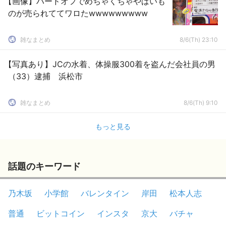
【画像】ハードオフでめちゃくちゃやばいも
のが売られててワロたwwwwwwwww
雑なまとめ
8/6(Th) 23:10
【写真あり】JCの水着、体操服300着を盗んだ会社員の男
（33）逮捕 浜松市
雑なまとめ
8/6(Th) 9:10
もっと見る
話題のキーワード
乃木坂
小学館
バレンタイン
岸田
松本人志
普通
ビットコイン
インスタ
京大
バチャ