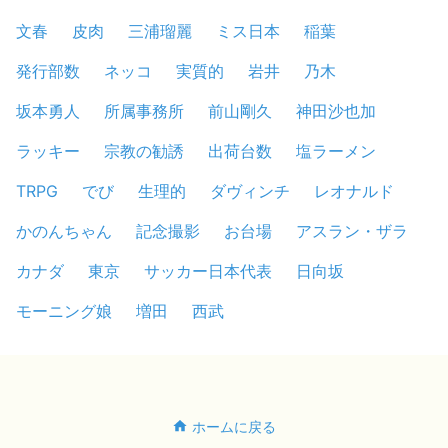
文春
皮肉
三浦瑠麗
ミス日本
稲葉
発行部数
ネッコ
実質的
岩井
乃木
坂本勇人
所属事務所
前山剛久
神田沙也加
ラッキー
宗教の勧誘
出荷台数
塩ラーメン
TRPG
でび
生理的
ダヴィンチ
レオナルド
かのんちゃん
記念撮影
お台場
アスラン・ザラ
カナダ
東京
サッカー日本代表
日向坂
モーニング娘
増田
西武
ホームに戻る