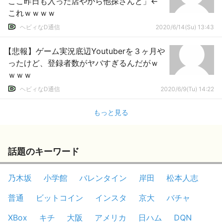
ここ昨日も入った店やから他探さんと」←
これｗｗｗｗ
ヘビィなD通信
2020/6/14(Su) 13:43
【悲報】ゲーム実況底辺Youtuberを３ヶ月や
ったけど、登録者数がヤバすぎるんだがｗ
ｗｗｗ
ヘビィなD通信
2020/6/9(Tu) 14:22
もっと見る
話題のキーワード
乃木坂
小学館
バレンタイン
岸田
松本人志
普通
ビットコイン
インスタ
京大
バチャ
XBox
キチ
大阪
アメリカ
日ハム
DQN