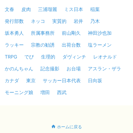
文春
皮肉
三浦瑠麗
ミス日本
稲葉
発行部数
ネッコ
実質的
岩井
乃木
坂本勇人
所属事務所
前山剛久
神田沙也加
ラッキー
宗教の勧誘
出荷台数
塩ラーメン
TRPG
でび
生理的
ダヴィンチ
レオナルド
かのんちゃん
記念撮影
お台場
アスラン・ザラ
カナダ
東京
サッカー日本代表
日向坂
モーニング娘
増田
西武
ホームに戻る