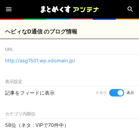
ヘビィなD通信 のブログ情報
URL
http://asg1501.wp.xdomain.jp/
表示設定
記事をフィードに表示
非表示
表示
カテゴリ内順位
58位（ネタ : VIPで70件中）