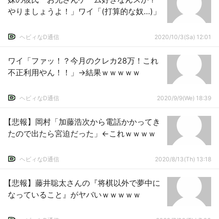
やりましょうよ！」ワイ「(打算的な奴…)」
ヘビィなD通信
2020/10/3(Sa) 12:01
ワイ「ファッ！？今月のクレカ28万！これ
不正利用やん！！」→結果ｗｗｗｗｗ
ヘビィなD通信
2020/9/9(We) 18:39
【悲報】岡村「加藤浩次から電話かかってき
たので出たら宮迫だった」←これｗｗｗｗ
ヘビィなD通信
2020/8/13(Th) 13:18
【悲報】藤井聡太さんの『将棋以外で夢中に
なっていること』がヤバいｗｗｗｗｗ