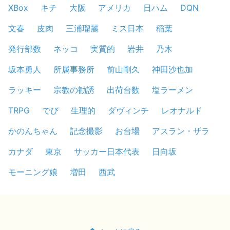
XBox
キチ
大阪
アメリカ
日ハム
DQN
文春
皮肉
三浦瑠麗
ミス日本
稲葉
発行部数
ネッコ
実質的
岩井
乃木
坂本勇人
所属事務所
前山剛久
神田沙也加
ラッキー
宗教の勧誘
出荷台数
塩ラーメン
TRPG
でび
生理的
ダヴィンチ
レオナルド
かのんちゃん
記念撮影
お台場
アスラン・ザラ
カナダ
東京
サッカー日本代表
日向坂
モーニング娘
増田
西武