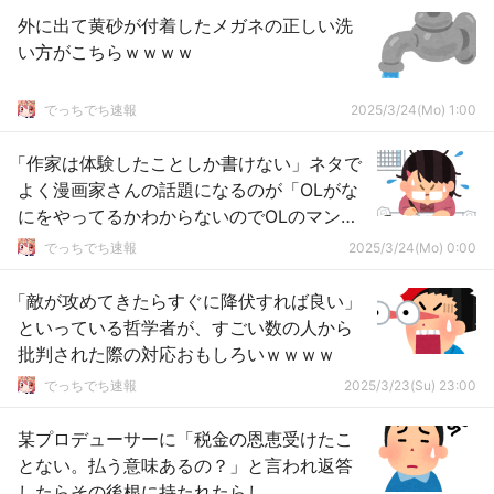
外に出て黄砂が付着したメガネの正しい洗
い方がこちらｗｗｗｗ
でっちでち速報
2025/3/24(Mo) 1:00
「作家は体験したことしか書けない」ネタで
よく漫画家さんの話題になるのが「OLがな
にをやってるかわからないのでOLのマンガ
が描けない」
でっちでち速報
2025/3/24(Mo) 0:00
「敵が攻めてきたらすぐに降伏すれば良い」
といっている哲学者が、すごい数の人から
批判された際の対応おもしろいｗｗｗｗ
でっちでち速報
2025/3/23(Su) 23:00
某プロデューサーに「税金の恩恵受けたこ
とない。払う意味あるの？」と言われ返答
したらその後根に持たれたらし