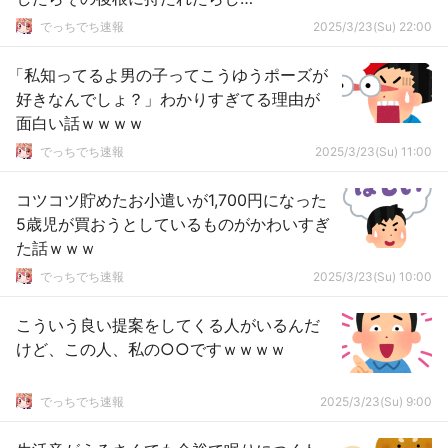
い・・・・・
でっちでち速報
2025/3/23(Su) 22:00
「私知ってるよ男の子ってこうゆうポーズが
好きなんでしょ？」わかりすぎてる理由が
面白い話ｗｗｗｗ
でっちでち速報
2025/3/23(Su) 11:00
コツコツ貯めたお小遣いが1,700円になった
5歳児が買おうとしているものがかわいすぎ
た話ｗｗｗ
でっちでち速報
2025/3/23(Su) 10:00
こういう良い提案をしてくる人がいるんだ
けど、この人、私の○○ですｗｗｗｗ
でっちでち速報
2025/3/23(Su) 9:00