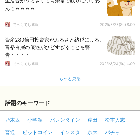
生活音がうるさくても余裕で眠りにつくわ
んこｗｗｗｗ
でっちでち速報
2025/3/23(Su) 8:00
資産280億円投資家がふるさと納税による、
富裕者層の優遇がひどすぎることを警
告・・・・
でっちでち速報
2025/3/23(Su) 4:00
もっと見る
話題のキーワード
乃木坂
小学館
バレンタイン
岸田
松本人志
普通
ビットコイン
インスタ
京大
バチャ