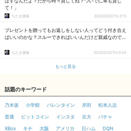
はずなんだよ？だから時々貸してね？ついでに車も貸し
て！」
ちたま速報
2023/2/23(Th) 3:15
プレゼントを贈ってもお返しをしない人ってどう付き合え
ばいいのかな？スルーできればいいんだけど親戚なので…
ちたま速報
2023/2/23(Th) 0:05
もっと見る
話題のキーワード
乃木坂
小学館
バレンタイン
岸田
松本人志
普通
ビットコイン
インスタ
京大
バチャ
XBox
キチ
大阪
アメリカ
日ハム
DQN