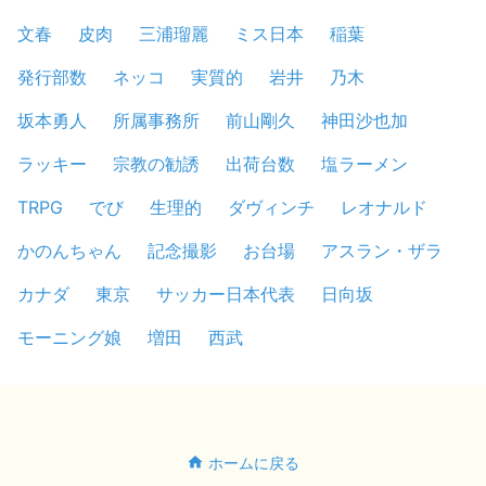
文春
皮肉
三浦瑠麗
ミス日本
稲葉
発行部数
ネッコ
実質的
岩井
乃木
坂本勇人
所属事務所
前山剛久
神田沙也加
ラッキー
宗教の勧誘
出荷台数
塩ラーメン
TRPG
でび
生理的
ダヴィンチ
レオナルド
かのんちゃん
記念撮影
お台場
アスラン・ザラ
カナダ
東京
サッカー日本代表
日向坂
モーニング娘
増田
西武
ホームに戻る