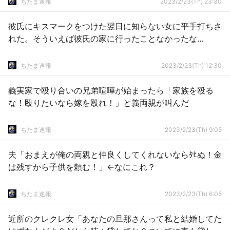
ちたま速報
2023/2/23(Th) 23:30
彼氏にキスマークをつけた翌日に知らない女に平手打ちさ
れた。そういえば彼氏の家に行ったことなかったな…
ちたま速報
2023/2/23(Th) 12:30
義実家で殴り合いの兄弟喧嘩が始まったら「家族を殴る
な！殴りたいなら嫁を殴れ！」と義両親が叫んだ
ちたま速報
2023/2/23(Th) 9:05
夫「おまえが俺の両親と仲良くしてくれないならﾀﾋぬ！金
は残すから子供を頼む！」←なにこれ？
ちたま速報
2023/2/23(Th) 6:05
近所のクレクレ女「あなたの旦那さんって私と結婚してた