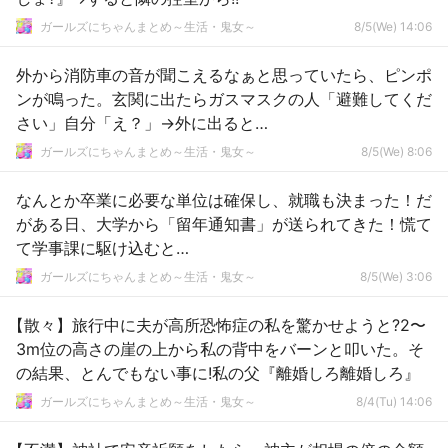
ガールズにちゃんまとめ～生活・鬼女～
8/5(We) 14:06
外から消防車の音が聞こえるなぁと思っていたら、ピンポ
ンが鳴った。玄関に出たらガスマスクの人「避難してくだ
さい」自分「え？」→外に出ると…
ガールズにちゃんまとめ～生活・鬼女～
8/5(We) 8:06
なんとか卒業に必要な単位は確保し、就職も決まった！だ
がある日、大学から「留年通知書」が送られてきた！慌て
て学事課に駆け込むと…
ガールズにちゃんまとめ～生活・鬼女～
8/5(We) 3:06
【散々】旅行中に夫が高所恐怖症の私を驚かせようと?2〜
3m位の高さの崖の上から私の背中をバーンと叩いた。そ
の結果、とんでもない事に!私の父『離婚しろ離婚しろ』
ガールズにちゃんまとめ～生活・鬼女～
8/4(Tu) 14:06