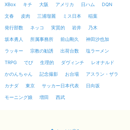
XBox
キチ
大阪
アメリカ
日ハム
DQN
文春
皮肉
三浦瑠麗
ミス日本
稲葉
発行部数
ネッコ
実質的
岩井
乃木
坂本勇人
所属事務所
前山剛久
神田沙也加
ラッキー
宗教の勧誘
出荷台数
塩ラーメン
TRPG
でび
生理的
ダヴィンチ
レオナルド
かのんちゃん
記念撮影
お台場
アスラン・ザラ
カナダ
東京
サッカー日本代表
日向坂
モーニング娘
増田
西武