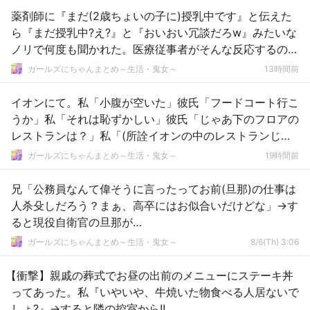
薬剤師に『まだ(2歳ちょいの子に)授乳中です』と伝えた
ら『まだ授乳中?え?』と『おいおい冗談だろw』みたいな
ノリで何度も聞かれた。医療従事者がそんな反応するのか
とモヤ
ガールズにちゃんまとめ～生活・鬼女～
13時間前
イオンにて。私「小腹が空いた」彼氏「フードコート行こ
うか」私「それは恥ずかしい」彼氏「じゃあ下のフロアの
レストランは？」私「(所詮イオンの中のレストランじゃ
ないか…)」
ガールズにちゃんまとめ～生活・鬼女～
19時間前
兄「公務員なんて偉そうに言ったってお前(旦那)の仕事は
人杀殳しだろう？まぁ、高卒にはお似合いだけどな」→す
ると現役自衛官の旦那が…
ガールズにちゃんまとめ～生活・鬼女～
8/6(Th) 3:06
【衝撃】親戚の葬式でお昼の出前のメニューにステーキ丼
ってあった。私『いやいや、牛焼いた物食べる人居ないで
しょ?』→すると隣の控室から!!