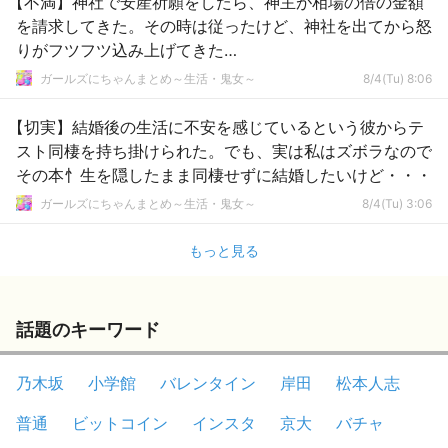
【不満】神社で安産祈願をしたら、神主が相場の倍の金額
を請求してきた。その時は従ったけど、神社を出てから怒
りがフツフツ込み上げてきた…
ガールズにちゃんまとめ～生活・鬼女～
8/4(Tu) 8:06
【切実】結婚後の生活に不安を感じているという彼からテ
スト同棲を持ち掛けられた。でも、実は私はズボラなので
その本忄生を隠したまま同棲せずに結婚したいけど・・・
ガールズにちゃんまとめ～生活・鬼女～
8/4(Tu) 3:06
もっと見る
話題のキーワード
乃木坂
小学館
バレンタイン
岸田
松本人志
普通
ビットコイン
インスタ
京大
バチャ