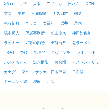
XBox
キチ
大阪
アメリカ
日ハム
DQN
文春
皮肉
三浦瑠麗
ミス日本
稲葉
発行部数
ネッコ
実質的
岩井
乃木
坂本勇人
所属事務所
前山剛久
神田沙也加
ラッキー
宗教の勧誘
出荷台数
塩ラーメン
TRPG
でび
生理的
ダヴィンチ
レオナルド
かのんちゃん
記念撮影
お台場
アスラン・ザラ
カナダ
東京
サッカー日本代表
日向坂
モーニング娘
増田
西武