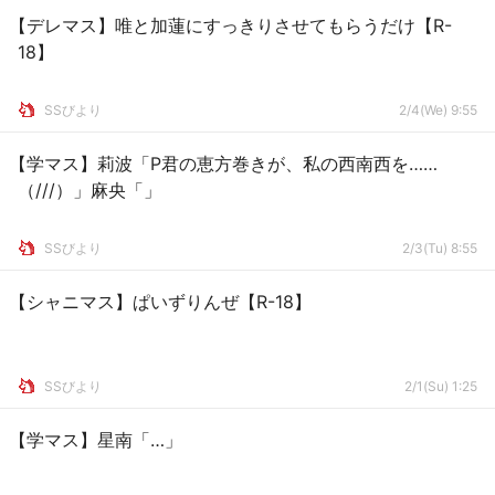
【デレマス】唯と加蓮にすっきりさせてもらうだけ【R-
18】
SSびより
2/4(We) 9:55
【学マス】莉波「P君の恵方巻きが、私の西南西を……
（///）」麻央「」
SSびより
2/3(Tu) 8:55
【シャニマス】ぱいずりんぜ【R-18】
SSびより
2/1(Su) 1:25
【学マス】星南「…」