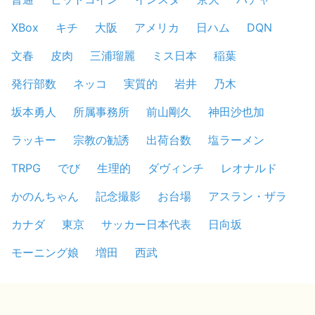
XBox
キチ
大阪
アメリカ
日ハム
DQN
文春
皮肉
三浦瑠麗
ミス日本
稲葉
発行部数
ネッコ
実質的
岩井
乃木
坂本勇人
所属事務所
前山剛久
神田沙也加
ラッキー
宗教の勧誘
出荷台数
塩ラーメン
TRPG
でび
生理的
ダヴィンチ
レオナルド
かのんちゃん
記念撮影
お台場
アスラン・ザラ
カナダ
東京
サッカー日本代表
日向坂
モーニング娘
増田
西武