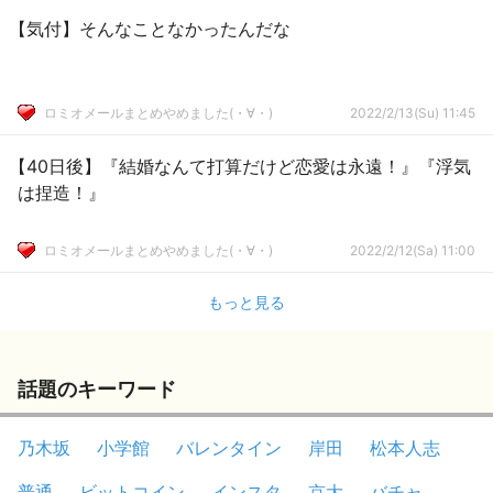
【気付】そんなことなかったんだな
ロミオメールまとめやめました(・∀・)
2022/2/13(Su) 11:45
【40日後】『結婚なんて打算だけど恋愛は永遠！』『浮気
は捏造！』
ロミオメールまとめやめました(・∀・)
2022/2/12(Sa) 11:00
もっと見る
話題のキーワード
乃木坂
小学館
バレンタイン
岸田
松本人志
普通
ビットコイン
インスタ
京大
バチャ