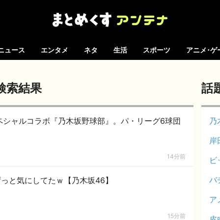
ニュース
エンタメ
ネタ
生活
スポーツ
アニメ･ゲ
検索結果
話
スペシャルコラボ『乃木坂野球部』。パ・リーグ6球団
乃
岸
14分前
ビ
バ
っと気にしてたｗ【乃木坂46】
ア
15分前
皮