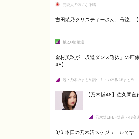
芸能人の気になる噂
吉田綾乃クリスティーさん、号泣…【
坂道G情報通
金村美玖が「坂道ダンス選抜」の画像
46】
超・乃木坂まとめ誕生！ - 乃木坂46まとめ
【乃木坂46】佐久間宣
乃木坂LIFE -坂道・48高
8/6 本日の乃木活スケジュールです