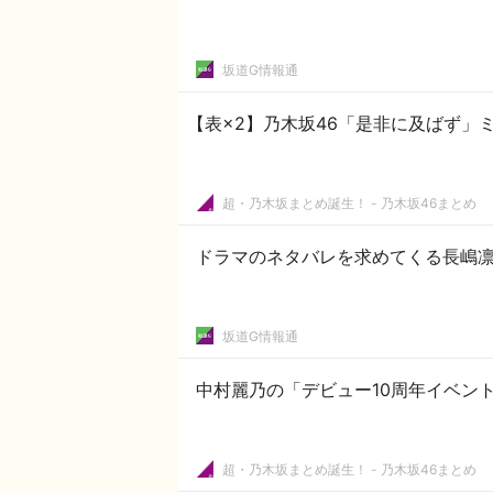
坂道G情報通
【表×2】乃木坂46「是非に及ばず」
超・乃木坂まとめ誕生！ - 乃木坂46まとめ
ドラマのネタバレを求めてくる長嶋凛
坂道G情報通
中村麗乃の「デビュー10周年イベン
超・乃木坂まとめ誕生！ - 乃木坂46まとめ