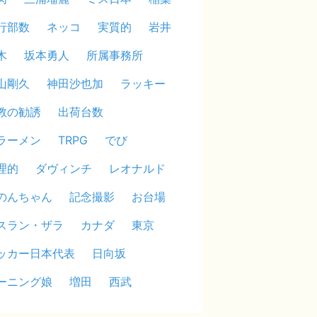
行部数
ネッコ
実質的
岩井
木
坂本勇人
所属事務所
山剛久
神田沙也加
ラッキー
教の勧誘
出荷台数
ラーメン
TRPG
でび
理的
ダヴィンチ
レオナルド
のんちゃん
記念撮影
お台場
スラン・ザラ
カナダ
東京
ッカー日本代表
日向坂
ーニング娘
増田
西武