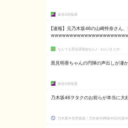
坂道G情報通
【速報】元乃木坂46の山崎怜奈さん
wwwwwwwwwwwwwwwwwwww
なんでも受信遅報@なんJ・おんJまとめ
黒見明香ちゃんの円陣の声出しが凄か
坂道G情報通
乃木坂46ヲタクのお前らが本当に大好
乃木通☆世界最速！乃木坂46欅坂46日向坂4