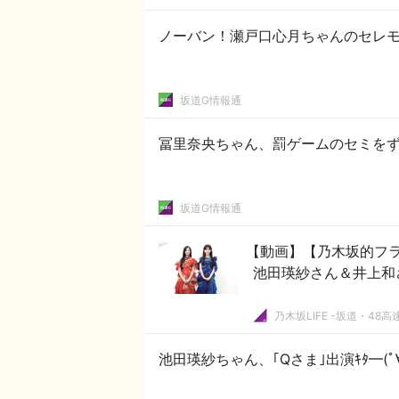
ノーバン！瀬戸口心月ちゃんのセレモ
坂道G情報通
冨里奈央ちゃん、罰ゲームのセミをず
坂道G情報通
【動画】【乃木坂的フラ
池田瑛紗さん＆井上和
乃木坂LIFE -坂道・48高
池田瑛紗ちゃん、｢Qさま｣出演ｷﾀ━(ﾟ∀