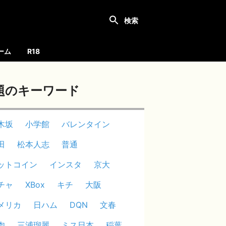
ーム
R18
題のキーワード
木坂
小学館
バレンタイン
田
松本人志
普通
ットコイン
インスタ
京大
チャ
XBox
キチ
大阪
メリカ
日ハム
DQN
文春
肉
三浦瑠麗
ミス日本
稲葉