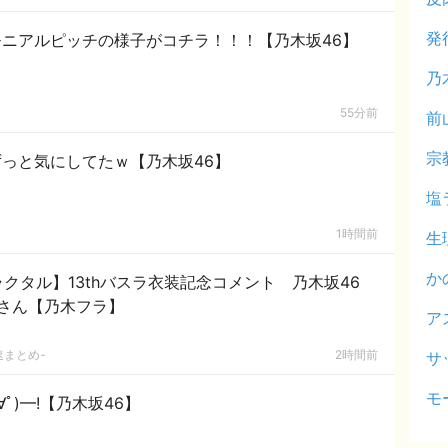
発
ニアルピッチの様子がコチラ！！！【乃木坂46】
乃
55分前
前
宗
っと気にしてたｗ【乃木坂46】
塩
1時間前
生
か
クタル】13thバスラ衣装記念コメント 乃木坂46
さん【乃木フラ】
ア
速まとめ-
2時間前
サ
モ
ﾟ)━!【乃木坂46】