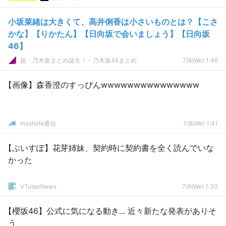
小坂菜緒は大きくて、高井俐香は小さいものとは？【こさ
かな】【りかたん】【日向坂で会いましょう】【日向坂
46】
超・乃木坂まとめ誕生！ - 乃木坂46まとめ
7/8(We) 1:46
【画像】森香澄のすっぴんwwwwwwwwwwwwwww
mashlife通信
7/8(We) 1:41
【ぶいすぽ】花芽姉妹、契約時に契約書を全く読んでいな
かった
VTuberNews
7/8(We) 1:30
【櫻坂46】公式に気になる動き... 近々新たな発表がありそ
う