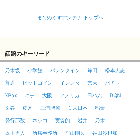
まとめくすアンテナ トップへ
話題のキーワード
乃木坂
小学館
バレンタイン
岸田
松本人志
普通
ビットコイン
インスタ
京大
バチャ
XBox
キチ
大阪
アメリカ
日ハム
DQN
文春
皮肉
三浦瑠麗
ミス日本
稲葉
発行部数
ネッコ
実質的
岩井
乃木
坂本勇人
所属事務所
前山剛久
神田沙也加