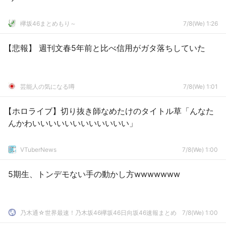
欅坂46まとめもり～
7/8(We) 1:26
【悲報】 週刊文春5年前と比べ信用がガタ落ちしていた
芸能人の気になる噂
7/8(We) 1:01
【ホロライブ】切り抜き師なめたけのタイトル草「んなた
んかわいいいいいいいいいいいい」
VTuberNews
7/8(We) 1:00
5期生、トンデモない手の動かし方wwwwwww
乃木通☆世界最速！乃木坂46欅坂46日向坂46速報まとめ
7/8(We) 1:00