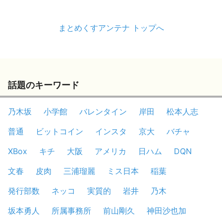
まとめくすアンテナ トップへ
話題のキーワード
乃木坂
小学館
バレンタイン
岸田
松本人志
普通
ビットコイン
インスタ
京大
バチャ
XBox
キチ
大阪
アメリカ
日ハム
DQN
文春
皮肉
三浦瑠麗
ミス日本
稲葉
発行部数
ネッコ
実質的
岩井
乃木
坂本勇人
所属事務所
前山剛久
神田沙也加