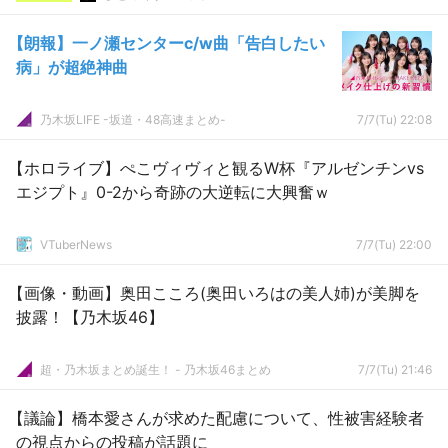
【朗報】一ノ瀬センターc/w曲「告白したい
病」が超絶神曲
乃木坂LIFE -坂道・48高速まとめ-
7/7(Tu) 22:08
【ホロライブ】ぺこヴィヴィと観るW杯『アルゼンチンvs
エジプト』0-2から奇跡の大逆転に大興奮ｗ
VTuberNews
7/7(Tu) 22:00
【画像・動画】奥田こころ(奥田いろはの美人姉)が美脚を
披露！【乃木坂46】
超・乃木坂まとめ誕生！ - 乃木坂46まとめ
7/7(Tu) 21:46
【議論】橋本愛さんが求めた配慮について、性被害経験者
の視点からの投稿が話題に