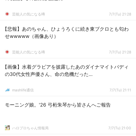
芸能人の気になる噂
7/7(Tu) 21:28
【悲報】あのちゃん、ひょうろくに続き東ブクロとも匂わ
せwwwww（画像あり）
芸能人の気になる噂
7/7(Tu) 21:28
【画像】水着グラビアを披露したあのダイナマイトバディ
の30代女性声優さん、命の危機だった…
mashlife通信
7/7(Tu) 21:11
モーニング娘。'26 弓桁朱琴から皆さんへご報告
ハロプロちゃん情報局
7/7(Tu) 21:00