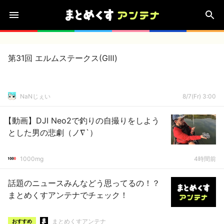
第31回 エルムステークス(GⅢ)
NaNじぇい
8/7(Fr) 3:00
【動画】DJI Neo2で釣りの自撮りをしよう
とした男の悲劇（ノ∇`）
1000mg
4時間前
話題のニュースみんなどう思ってるの！？
まとめくすアンテナでチェック！
まとめくすアンテナ
おすすめ