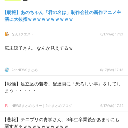
【朗報】あのちゃん「君の名は」制作会社の新作アニメ主
演に大抜擢ｗｗｗｗｗｗｗｗｗｗ
なんJクエスト
6/17(We) 17:21
広末涼子さん、なんか見えてるｗ
2chNEWSまとめ
6/17(We) 17:13
【戦慄】足立区の若者、配達員に『恐ろしい事』をしてし
まう・・・・・
NEWSまとめもりー｜2chまとめブログ
6/17(We) 17:12
【悲報】テニプリの青学さん、3年生卒業後があまりにも
弱すぎるｗｗｗｗｗｗｗｗｗｗ