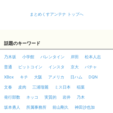
まとめくすアンテナ トップへ
話題のキーワード
乃木坂
小学館
バレンタイン
岸田
松本人志
普通
ビットコイン
インスタ
京大
バチャ
XBox
キチ
大阪
アメリカ
日ハム
DQN
文春
皮肉
三浦瑠麗
ミス日本
稲葉
発行部数
ネッコ
実質的
岩井
乃木
坂本勇人
所属事務所
前山剛久
神田沙也加