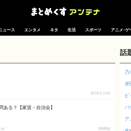
ニュース
エンタメ
ネタ
生活
スポーツ
アニメ･ゲ
話
乃
岸
8/7(Fr) 3:00
ビ
バ
問ある？【家賃・自治会】
ア
とめ
2時間前
皮