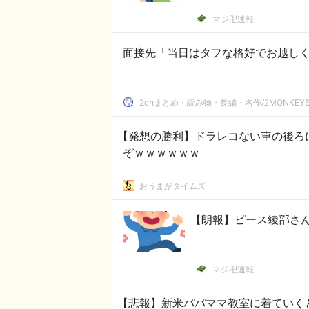
マジ卍速報
面接先「当日はタフな格好でお越し
2chまとめ・読み物・長編・名作/2MONKEYS
【発想の勝利】ドラレコない車の後ろ
ぞｗｗｗｗｗｗ
おうまがタイムズ
【朗報】ピース綾部さ
マジ卍速報
【悲報】新米パパママ教室に着ていく