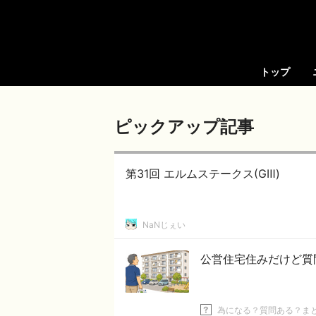
トップ
ピックアップ記事
第31回 エルムステークス(GⅢ)
NaNじぇい
公営住宅住みだけど質
為になる？質問ある？ま