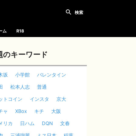
ーム
R18
題のキーワード
木坂
小学館
バレンタイン
田
松本人志
普通
ットコイン
インスタ
京大
チャ
XBox
キチ
大阪
メリカ
日ハム
DQN
文春
肉
三浦瑠麗
ミス日本
稲葉