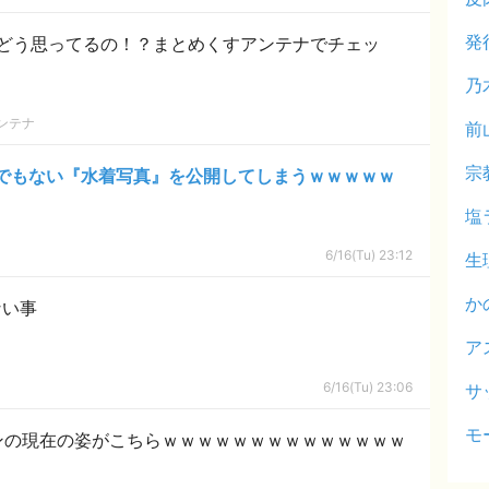
発
どう思ってるの！？まとめくすアンテナでチェッ
乃
ンテナ
前
宗
でもない『水着写真』を公開してしまうｗｗｗｗｗ
塩
6/16(Tu) 23:12
生
か
ない事
ア
6/16(Tu) 23:06
サ
モ
ンの現在の姿がこちらｗｗｗｗｗｗｗｗｗｗｗｗｗｗ