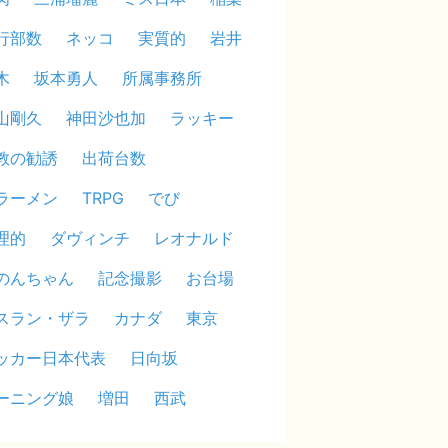
行部数
ネッコ
実質的
岩井
木
坂本勇人
所属事務所
山剛久
神田沙也加
ラッキー
教の勧誘
出荷台数
ラーメン
TRPG
でび
理的
ダヴィンチ
レオナルド
のんちゃん
記念撮影
お台場
スラン・ザラ
カナダ
東京
ッカー日本代表
日向坂
ーニング娘
増田
西武