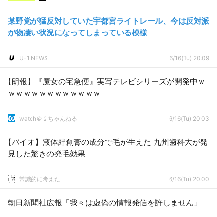
某野党が猛反対していた宇都宮ライトレール、今は反対派
が物凄い状況になってしまっている模様
U-1 NEWS
6/16(Tu) 20:09
【朗報】『魔女の宅急便』実写テレビシリーズが開発中ｗ
ｗｗｗｗｗｗｗｗｗｗｗｗ
watch＠２ちゃんねる
6/16(Tu) 20:03
【バイオ】液体絆創膏の成分で毛が生えた 九州歯科大が発
見した驚きの発毛効果
常識的に考えた
6/16(Tu) 20:00
朝日新聞社広報「我々は虚偽の情報発信を許しません」