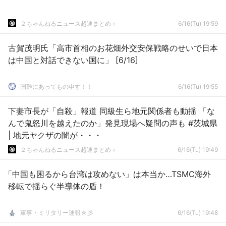
２ちゃんねるニュース超速まとめ＋
6/16(Tu) 19:59
古賀茂明氏「高市首相のお花畑外交安保戦略のせいで日本
は中国と対話できない国に」 [6/16]
国難にあってもの申す！！
6/16(Tu) 19:55
下妻市長が「自殺」報道 同級生ら地元関係者も動揺 「な
んで鬼怒川を越えたのか」発見現場へ疑問の声も #茨城県
| 地元ヤクザの闇が・・・
２ちゃんねるニュース超速まとめ＋
6/16(Tu) 19:49
「中国も困るから台湾は攻めない」は本当か…TSMC海外
移転で揺らぐ半導体の盾！
軍事・ミリタリー速報☆彡
6/16(Tu) 19:48