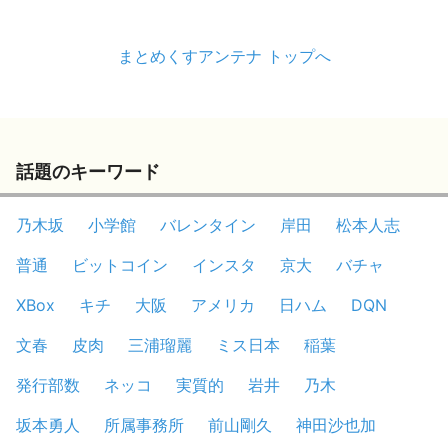
まとめくすアンテナ トップへ
話題のキーワード
乃木坂
小学館
バレンタイン
岸田
松本人志
普通
ビットコイン
インスタ
京大
バチャ
XBox
キチ
大阪
アメリカ
日ハム
DQN
文春
皮肉
三浦瑠麗
ミス日本
稲葉
発行部数
ネッコ
実質的
岩井
乃木
坂本勇人
所属事務所
前山剛久
神田沙也加