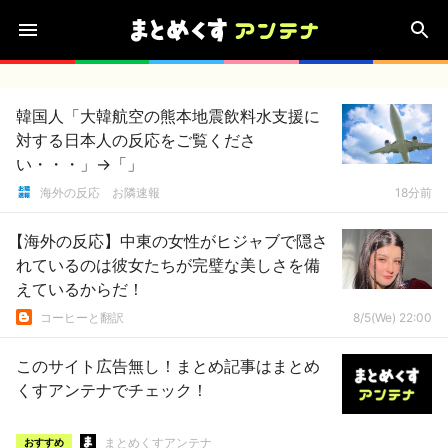
韓国人「大韓航空の熊本地震飲料水支援に
対する日本人の反応をご覧くださ
い・・・」→「」
海外の反応 お隣速報
18分前
【海外の反応】中東の女性がヒジャブで隠さ
れているのは彼女たちが完璧な美しさを備
えているからだ！
コーヒーと翻訳
8/5(We) 22:00
このサイト広告無し！まとめ記事はまとめ
くすアンテナでチェック！
まとめくすアンテナ
おすすめ