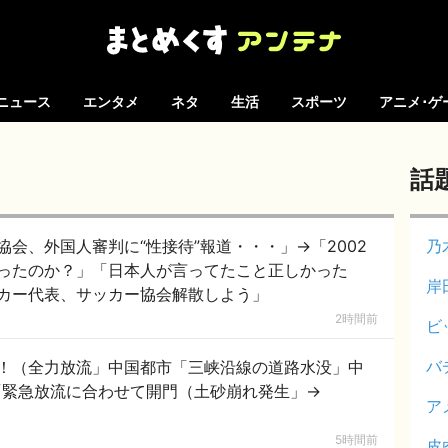
ニュース
エンタメ
ネタ
生活
スポーツ
アニメ･ゲ
話
会、外国人審判に“性接待”報道・・・」→「2002
乃
ったのか？」「日本人が言ってたこと正しかった
岸
カー代表、サッカー協会解散しよう」
2時間前
ビ
バ
！（全力放流」中国都市「三峡沿線の道路水没」中
「緊急放流に合わせて開門（土砂崩れ発生」→
ア
5時間前
皮