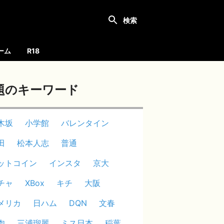
ーム
R18
題のキーワード
木坂
小学館
バレンタイン
田
松本人志
普通
ットコイン
インスタ
京大
チャ
XBox
キチ
大阪
メリカ
日ハム
DQN
文春
肉
三浦瑠麗
ミス日本
稲葉