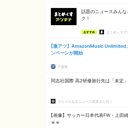
話題のニュースみんな
ク！
まとめくすア
おすすめ
【激アツ】AmazonMusic Unli
ンペーンが開始
IT速報
同志社国際 高2研修旅行先は「未定
２ちゃんねるニュース超速まとめ＋
【画像】サッカー日本代表FW・上田
ｗｗ