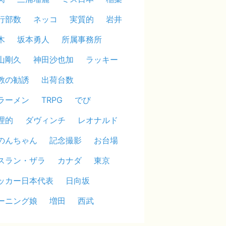
行部数
ネッコ
実質的
岩井
木
坂本勇人
所属事務所
山剛久
神田沙也加
ラッキー
教の勧誘
出荷台数
ラーメン
TRPG
でび
理的
ダヴィンチ
レオナルド
のんちゃん
記念撮影
お台場
スラン・ザラ
カナダ
東京
ッカー日本代表
日向坂
ーニング娘
増田
西武