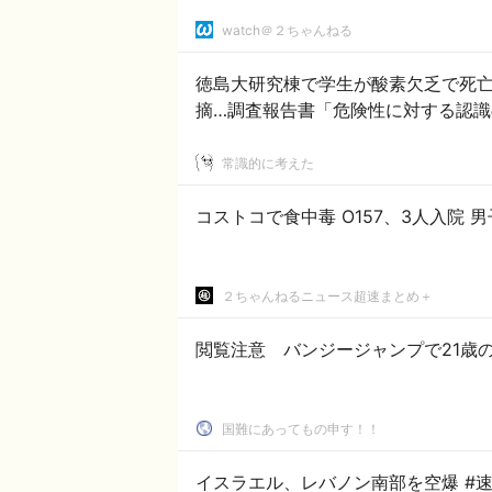
watch＠２ちゃんねる
徳島大研究棟で学生が酸素欠乏で死
摘…調査報告書「危険性に対する認識
常識的に考えた
コストコで食中毒 O157、3人入院
２ちゃんねるニュース超速まとめ＋
国難にあってもの申す！！