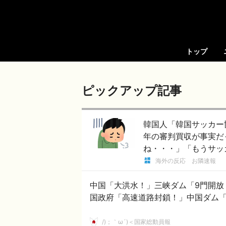
トップ
ピックアップ記事
韓国人「韓国サッカー協
年の審判買収が事実だ
ね・・・」「もうサッ
海外の反応 お隣速報
中国「大洪水！」三峡ダム「9門開放
国政府「高速道路封鎖！」中国ダム
/)；｀ω´)＜国家総動員報