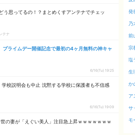
発
どう思ってるの！？まとめくすアンテナでチェッ
乃
ンテナ
前
宗
mited、プライムデー開催記念で最初の4ヶ月無料の神キャ
塩
6/16(Tu) 19:25
生
か
」 学校説明会も中止 沈黙する学校に保護者も不信感
ア
6/16(Tu) 19:09
サ
モ
綺世の妻が「えぐい美人」注目急上昇ｗｗｗｗｗｗｗ