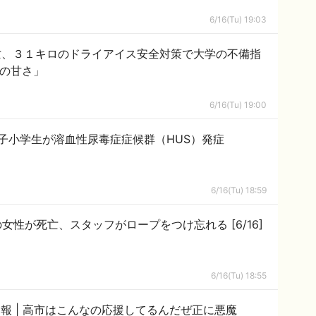
6/16(Tu) 19:03
亡、３１キロのドライアイス安全対策で大学の不備指
の甘さ」
6/16(Tu) 19:00
 男子小学生が溶血性尿毒症症候群（HUS）発症
6/16(Tu) 18:59
閲覧注意 バンジージャンプで21歳の女性が死亡、スタッフがロープをつけ忘れる [6/16]
6/16(Tu) 18:55
イスラエル、レバノン南部を空爆 #速報 | 高市はこんなの応援してるんだぜ正に悪魔