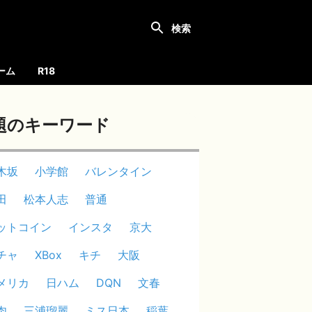
ーム
R18
題のキーワード
木坂
小学館
バレンタイン
田
松本人志
普通
ットコイン
インスタ
京大
チャ
XBox
キチ
大阪
メリカ
日ハム
DQN
文春
肉
三浦瑠麗
ミス日本
稲葉