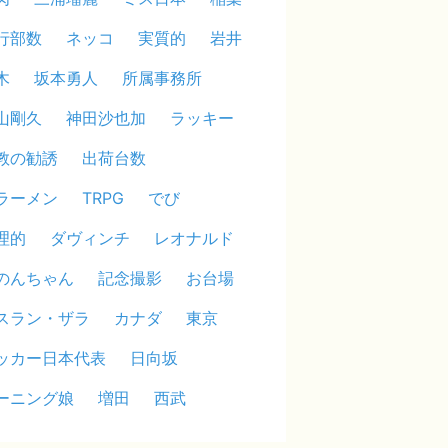
行部数
ネッコ
実質的
岩井
木
坂本勇人
所属事務所
山剛久
神田沙也加
ラッキー
教の勧誘
出荷台数
ラーメン
TRPG
でび
理的
ダヴィンチ
レオナルド
のんちゃん
記念撮影
お台場
スラン・ザラ
カナダ
東京
ッカー日本代表
日向坂
ーニング娘
増田
西武