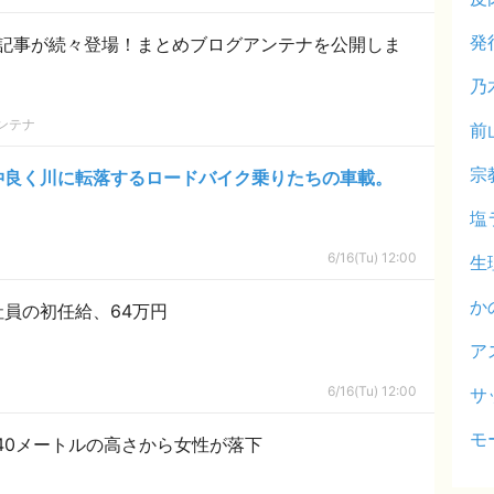
発
記事が続々登場！まとめブログアンテナを公開しま
乃
ンテナ
前
宗
仲良く川に転落するロードバイク乗りたちの車載。
塩
6/16(Tu) 12:00
生
か
員の初任給、64万円
ア
6/16(Tu) 12:00
サ
モ
40メートルの高さから女性が落下