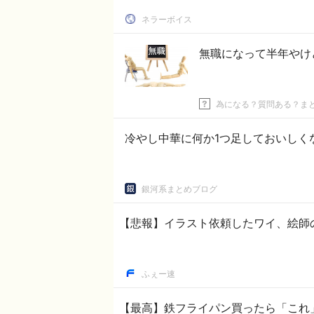
ネラーボイス
無職になって半年やけ
為になる？質問ある？ま
冷やし中華に何か1つ足しておいしく
銀河系まとめブログ
【悲報】イラスト依頼したワイ、絵師
ふぇー速
【最高】鉄フライパン買ったら「これ