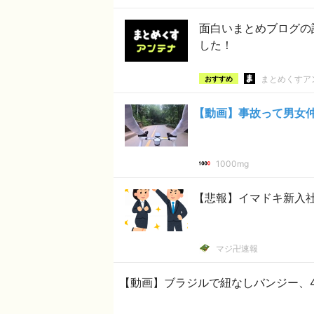
面白いまとめブログの
した！
まとめくすア
おすすめ
【動画】事故って男女
1000mg
【悲報】イマドキ新入社
マジ卍速報
【動画】ブラジルで紐なしバンジー、