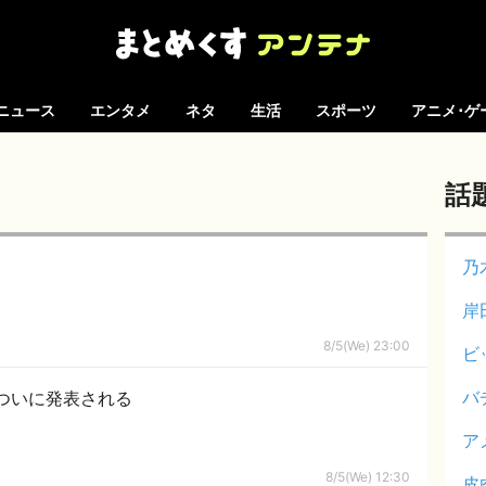
ニュース
エンタメ
ネタ
生活
スポーツ
アニメ･ゲ
話
乃
岸
8/5(We) 23:00
ビ
バ
ついに発表される
ア
8/5(We) 12:30
皮