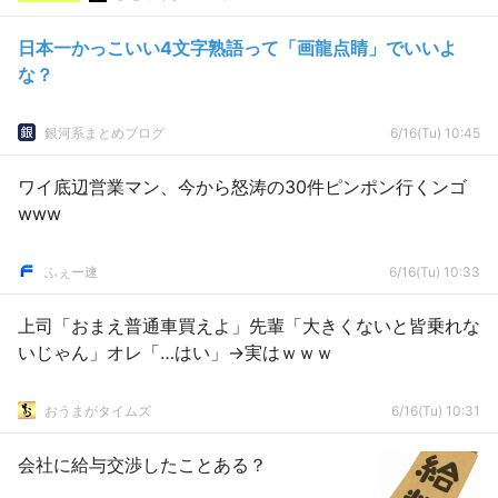
日本一かっこいい4文字熟語って「画龍点睛」でいいよ
な？
銀河系まとめブログ
6/16(Tu) 10:45
ワイ底辺営業マン、今から怒涛の30件ピンポン行くンゴ
www
ふぇー速
6/16(Tu) 10:33
上司「おまえ普通車買えよ」先輩「大きくないと皆乗れな
いじゃん」オレ「…はい」→実はｗｗｗ
おうまがタイムズ
6/16(Tu) 10:31
会社に給与交渉したことある？