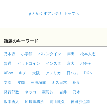
まとめくすアンテナ トップへ
話題のキーワード
乃木坂
小学館
バレンタイン
岸田
松本人志
普通
ビットコイン
インスタ
京大
バチャ
XBox
キチ
大阪
アメリカ
日ハム
DQN
文春
皮肉
三浦瑠麗
ミス日本
稲葉
発行部数
ネッコ
実質的
岩井
乃木
坂本勇人
所属事務所
前山剛久
神田沙也加