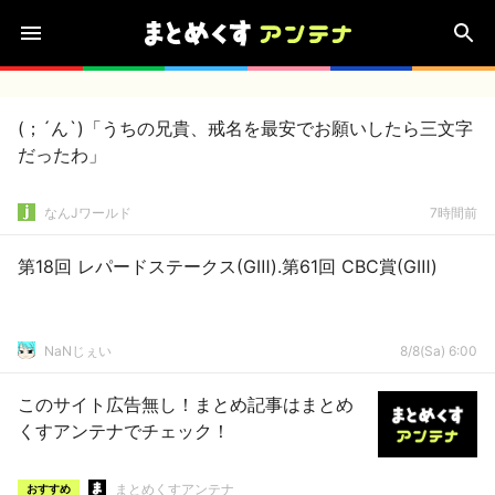
(；´ん`)「うちの兄貴、戒名を最安でお願いしたら三文字
だったわ」
なんJワールド
7時間前
第18回 レパードステークス(GⅢ).第61回 CBC賞(GⅢ)
NaNじぇい
8/8(Sa) 6:00
このサイト広告無し！まとめ記事はまとめ
くすアンテナでチェック！
まとめくすアンテナ
おすすめ