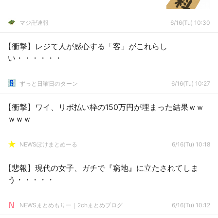
マジ卍速報
6/16(Tu) 10:30
【衝撃】レジて人が感心する「客」がこれらし
い・・・・・・
ずっと日曜日のターン
6/16(Tu) 10:27
【衝撃】ワイ、リボ払い枠の150万円が埋まった結果ｗｗ
ｗｗｗ
NEWSぽけまとめーる
6/16(Tu) 10:18
【悲報】現代の女子、ガチで『窮地』に立たされてしま
う・・・・・
NEWSまとめもりー｜2chまとめブログ
6/16(Tu) 10:12