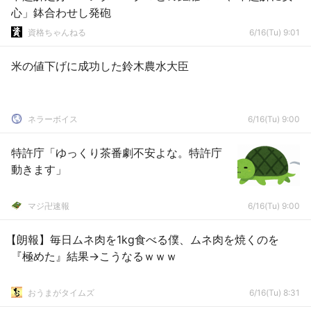
心」鉢合わせし発砲
資格ちゃんねる
6/16(Tu) 9:01
米の値下げに成功した鈴木農水大臣
ネラーボイス
6/16(Tu) 9:00
特許庁「ゆっくり茶番劇不安よな。特許庁
動きます」
マジ卍速報
6/16(Tu) 9:00
【朗報】毎日ムネ肉を1kg食べる僕、ムネ肉を焼くのを
『極めた』結果→こうなるｗｗｗ
おうまがタイムズ
6/16(Tu) 8:31