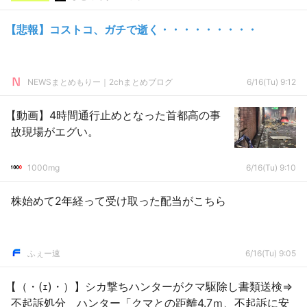
【悲報】コストコ、ガチで逝く・・・・・・・・・
NEWSまとめもりー｜2chまとめブログ
6/16(Tu) 9:12
【動画】4時間通行止めとなった首都高の事
故現場がエグい。
1000mg
6/16(Tu) 9:10
株始めて2年経って受け取った配当がこちら
ふぇー速
6/16(Tu) 9:05
【（・(ｪ)・）】シカ撃ちハンターがクマ駆除し書類送検⇒
不起訴処分 ハンター「クマとの距離4.7ｍ、不起訴に安