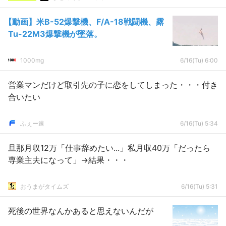
【動画】米B-52爆撃機、F/A-18戦闘機、露
Tu-22M3爆撃機が墜落。
1000mg
6/16(Tu) 6:00
営業マンだけど取引先の子に恋をしてしまった・・・付き
合いたい
ふぇー速
6/16(Tu) 5:34
旦那月収12万「仕事辞めたい...」私月収40万「だったら
専業主夫になって」→結果・・・
おうまがタイムズ
6/16(Tu) 5:31
死後の世界なんかあると思えないんだが