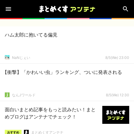
ハム太郎に抱いてる偏見
NaNじぇい
8/5(We) 23:00
【衝撃】「かわいい虫」ランキング、ついに発表される
なんJワールド
8/5(We) 12:30
面白いまとめ記事をもっと読みたい！まと
めブログはアンテナでチェック！
まとめくすアンテナ
おすすめ