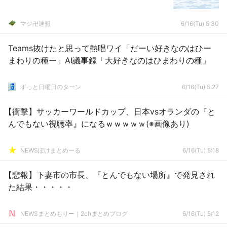
マジ卍速報
6/16(Tu) 5:30
Teams抜けたと思って熱唱ワイ「だーい好きなのはひー
まわりの種ー」AI議事録「大好きなのはひまわりの種」
ずっと日曜日のターン
6/16(Tu) 5:27
【衝撃】サッカーワールドカップ、日本vsオランダの『と
んでもない視聴率』になるｗｗｗｗｗ(※画像あり)
NEWSぽけまとめーる
6/16(Tu) 5:18
【悲報】下妻市の市長、『とんでもない場所』で発見され
た結果・・・・・
NEWSまとめもりー｜2chまとめブログ
6/16(Tu) 5:12