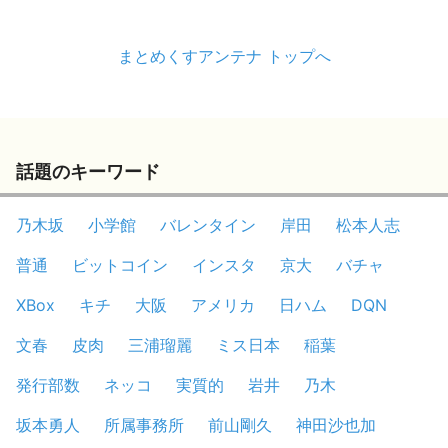
まとめくすアンテナ トップへ
話題のキーワード
乃木坂
小学館
バレンタイン
岸田
松本人志
普通
ビットコイン
インスタ
京大
バチャ
XBox
キチ
大阪
アメリカ
日ハム
DQN
文春
皮肉
三浦瑠麗
ミス日本
稲葉
発行部数
ネッコ
実質的
岩井
乃木
坂本勇人
所属事務所
前山剛久
神田沙也加