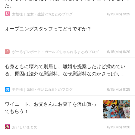
た。
女性様｜鬼女・生活2chまとめブログ
6/15(Mo) 9:29
オープニングスタッフってどうですか？
がーるずレポート - ガールズちゃんねるまとめブログ
6/15(Mo) 9:29
心身ともに壊れて別居し、離婚を提案したけど揉めてい
る。原因は法外な慰謝料。なぜ慰謝料なのかさっぱり…
男性様｜気団・生活2chまとめブログ
6/15(Mo) 9:29
ワイニート、お父さんにお菓子を沢山買っ
てもらう！
おいしいまとめ
6/15(Mo) 9:26