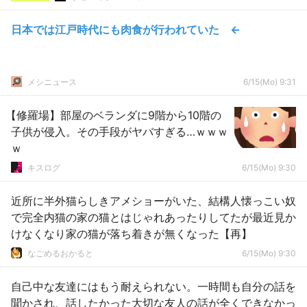
日本では江戸時代にも肉食が行われていた ←
メシニュース
6/15(Mo) 9:31
【修羅場】部屋のベランダに9階から10階の
子供が侵入。その手段がヤバすぎる…ｗｗｗ
ｗ
キスログ
6/15(Mo) 9:30
近所に半外猫らしきアメショーがいた、結構人懐っこい奴
で完全内猫の家の猫とはじゃれあったりしてたが最近見か
けなくなり家の猫が落ち着きが無くなった【再】
なごめるおかると
6/15(Mo) 9:30
自己中な友達にはもう耐えられない。一時間も自分の話を
聞かされ、話したかった大切な友人の話が全くできなかっ