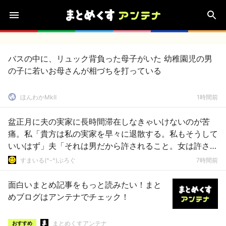
バスの中に、リュック背負った母子がいた 幼稚園児の男
の子に若いお母さんが相づちを打っている
ほんわかMkⅡ
1時間前
盆正月に夫の実家に長時間滞在しなきゃいけないのが苦
痛。私「貴方は私の実家を早々に退散する。私もそうして
いいはず」夫「それは男だから許されること。女は許され
ない」
すまいる(^-^)ぶろぐ
7時間前
面白いまとめ記事をもっと読みたい！まと
めブログはアンテナでチェック！
まとめくすアンテナ
おすすめ