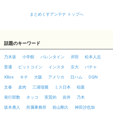
まとめくすアンテナ トップへ
話題のキーワード
乃木坂
小学館
バレンタイン
岸田
松本人志
普通
ビットコイン
インスタ
京大
バチャ
XBox
キチ
大阪
アメリカ
日ハム
DQN
文春
皮肉
三浦瑠麗
ミス日本
稲葉
発行部数
ネッコ
実質的
岩井
乃木
坂本勇人
所属事務所
前山剛久
神田沙也加