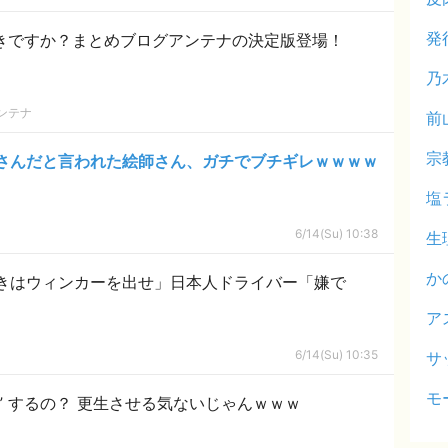
発
好きですか？まとめブログアンテナの決定版登場！
乃
ンテナ
前
宗
さんだと言われた絵師さん、ガチでブチギレｗｗｗｗ
塩
6/14(Su) 10:38
生
か
きはウィンカーを出せ」日本人ドライバー「嫌で
ア
6/14(Su) 10:35
サ
モ
” するの？ 更生させる気ないじゃんｗｗｗ