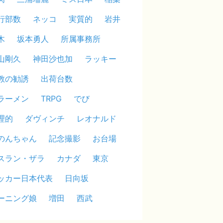
行部数
ネッコ
実質的
岩井
木
坂本勇人
所属事務所
山剛久
神田沙也加
ラッキー
教の勧誘
出荷台数
ラーメン
TRPG
でび
理的
ダヴィンチ
レオナルド
のんちゃん
記念撮影
お台場
スラン・ザラ
カナダ
東京
ッカー日本代表
日向坂
ーニング娘
増田
西武