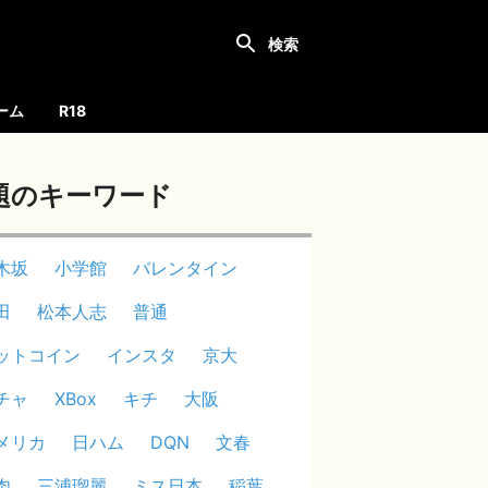
ーム
R18
題のキーワード
木坂
小学館
バレンタイン
田
松本人志
普通
ットコイン
インスタ
京大
チャ
XBox
キチ
大阪
メリカ
日ハム
DQN
文春
肉
三浦瑠麗
ミス日本
稲葉