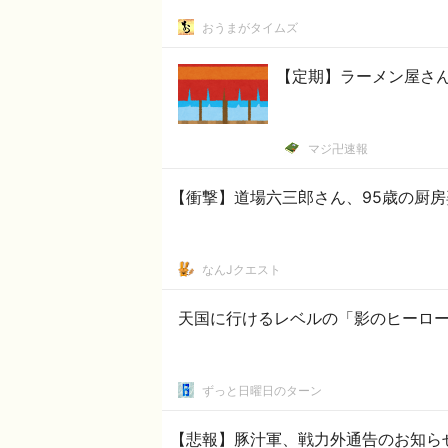
おうまがタイムズ
【定期】ラーメン屋さ
マジ卍速報
【衝撃】道場六三郎さん、95歳の厨
なんJクエスト
天国に行けるレベルの「影のヒーロ
ずっと日曜日のターン
【悲報】豚汁軍、戦力外通告のお知ら