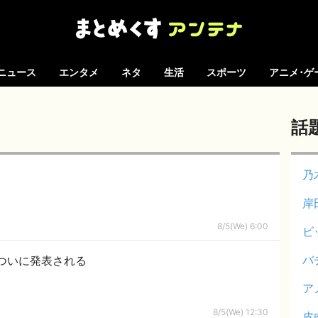
ニュース
エンタメ
ネタ
生活
スポーツ
アニメ･ゲ
話
乃
岸
8/5(We) 6:00
ビ
バ
ついに発表される
ア
8/5(We) 12:30
皮