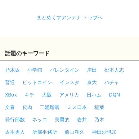
まとめくすアンテナ トップへ
話題のキーワード
乃木坂
小学館
バレンタイン
岸田
松本人志
普通
ビットコイン
インスタ
京大
バチャ
XBox
キチ
大阪
アメリカ
日ハム
DQN
文春
皮肉
三浦瑠麗
ミス日本
稲葉
発行部数
ネッコ
実質的
岩井
乃木
坂本勇人
所属事務所
前山剛久
神田沙也加