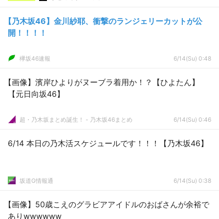
【乃木坂46】金川紗耶、衝撃のランジェリーカットが公
開！！！！
欅坂46速報
6/14(Su) 0:48
【画像】濱岸ひよりがヌーブラ着用か！？【ひよたん】
【元日向坂46】
超・乃木坂まとめ誕生！ - 乃木坂46まとめ
6/14(Su) 0:46
6/14 本日の乃木活スケジュールです！！！【乃木坂46】
坂道G情報通
6/14(Su) 0:38
【画像】50歳こえのグラビアアイドルのおばさんが余裕で
ありwwwwww