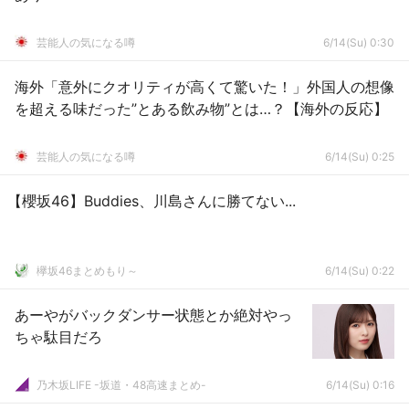
芸能人の気になる噂
6/14(Su) 0:30
海外「意外にクオリティが高くて驚いた！」外国人の想像
を超える味だった”とある飲み物”とは…？【海外の反応】
芸能人の気になる噂
6/14(Su) 0:25
【櫻坂46】Buddies、川島さんに勝てない...
欅坂46まとめもり～
6/14(Su) 0:22
あーやがバックダンサー状態とか絶対やっ
ちゃ駄目だろ
乃木坂LIFE -坂道・48高速まとめ-
6/14(Su) 0:16