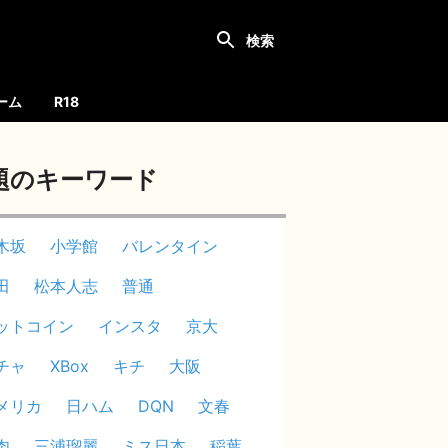
ーム
R18
題のキーワード
木坂
小学館
バレンタイン
田
松本人志
普通
ットコイン
インスタ
京大
チャ
XBox
キチ
大阪
メリカ
日ハム
DQN
文春
肉
三浦瑠麗
ミス日本
稲葉