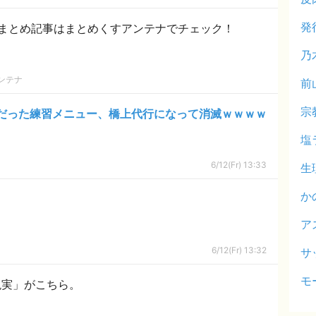
発
まとめ記事はまとめくすアンテナでチェック！
乃
ンテナ
前
宗
だった練習メニュー、橋上代行になって消滅ｗｗｗｗ
塩
6/12(Fr) 13:33
生
か
ア
6/12(Fr) 13:32
サ
モ
現実」がこちら。