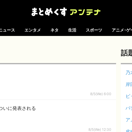
ニュース
エンタメ
ネタ
生活
スポーツ
アニメ･ゲ
話
乃
岸
8/5(We) 6:00
ビ
バ
ついに発表される
ア
8/5(We) 12:30
皮