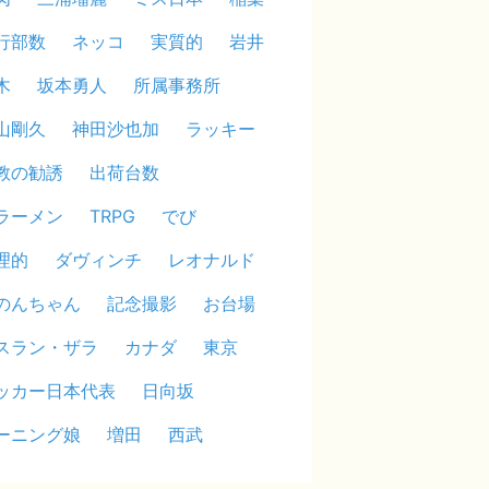
行部数
ネッコ
実質的
岩井
木
坂本勇人
所属事務所
山剛久
神田沙也加
ラッキー
教の勧誘
出荷台数
ラーメン
TRPG
でび
理的
ダヴィンチ
レオナルド
のんちゃん
記念撮影
お台場
スラン・ザラ
カナダ
東京
ッカー日本代表
日向坂
ーニング娘
増田
西武