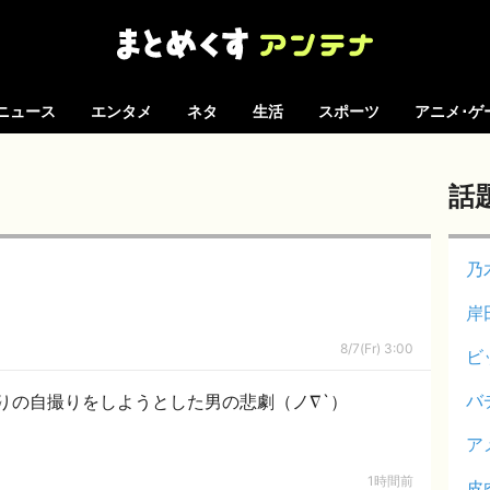
ニュース
エンタメ
ネタ
生活
スポーツ
アニメ･ゲ
話
乃
岸
8/7(Fr) 3:00
ビ
バ
で釣りの自撮りをしようとした男の悲劇（ノ∇`）
ア
1時間前
皮