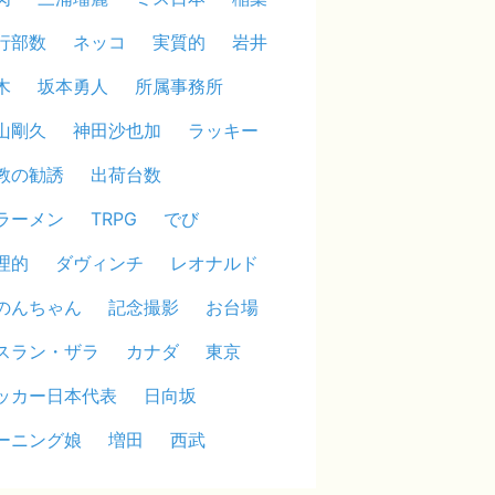
行部数
ネッコ
実質的
岩井
木
坂本勇人
所属事務所
山剛久
神田沙也加
ラッキー
教の勧誘
出荷台数
ラーメン
TRPG
でび
理的
ダヴィンチ
レオナルド
のんちゃん
記念撮影
お台場
スラン・ザラ
カナダ
東京
ッカー日本代表
日向坂
ーニング娘
増田
西武