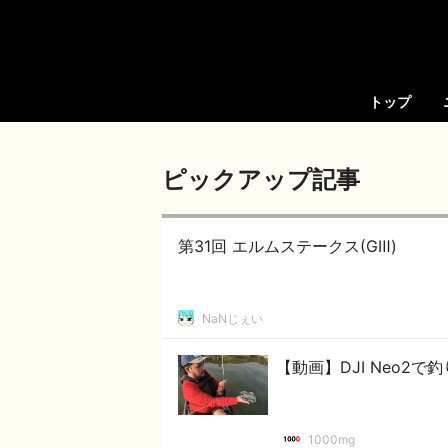
トップ
ピックアップ記事
第31回 エルムステークス(GⅢ)
NaNじぇい
【動画】DJI Neo2
1000mg