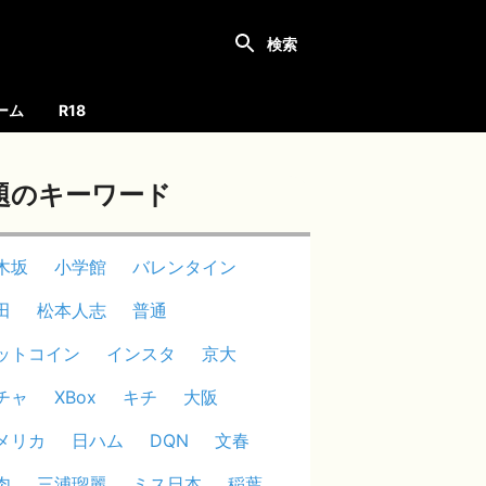
ーム
R18
題のキーワード
木坂
小学館
バレンタイン
田
松本人志
普通
ットコイン
インスタ
京大
チャ
XBox
キチ
大阪
メリカ
日ハム
DQN
文春
肉
三浦瑠麗
ミス日本
稲葉