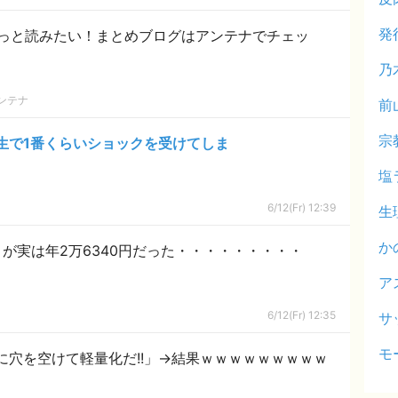
発
っと読みたい！まとめブログはアンテナでチェッ
乃
ンテナ
前
宗
生で1番くらいショックを受けてしま
塩
6/12(Fr) 12:39
生
か
」が実は年2万6340円だった・・・・・・・・・
ア
6/12(Fr) 12:35
サ
モ
穴を空けて軽量化だ!!」→結果ｗｗｗｗｗｗｗｗｗ