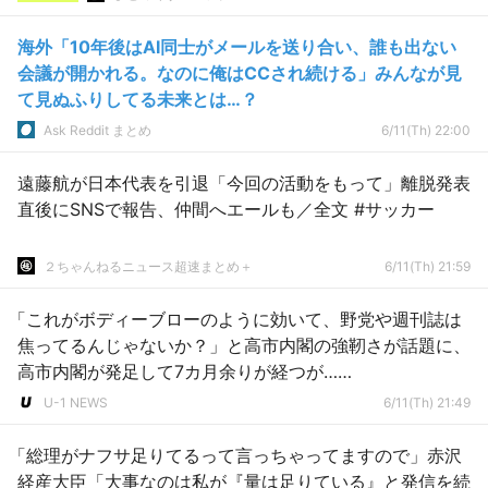
海外「10年後はAI同士がメールを送り合い、誰も出ない
会議が開かれる。なのに俺はCCされ続ける」みんなが見
て見ぬふりしてる未来とは…？
Ask Reddit まとめ
6/11(Th) 22:00
遠藤航が日本代表を引退「今回の活動をもって」離脱発表
直後にSNSで報告、仲間へエールも／全文 #サッカー
２ちゃんねるニュース超速まとめ＋
6/11(Th) 21:59
「これがボディーブローのように効いて、野党や週刊誌は
焦ってるんじゃないか？」と高市内閣の強靭さが話題に、
高市内閣が発足して7カ月余りが経つが……
U-1 NEWS
6/11(Th) 21:49
「総理がナフサ足りてるって言っちゃってますので」赤沢
経産大臣「大事なのは私が『量は足りている』と発信を続