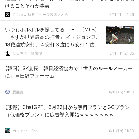
けることそれが事実
２ちゃんねるニュース超速まとめ＋
6/11(Th) 21:49
いつもホルホルを探してる 〜 【MLB】
「さすが世界最高の打者」 イ・ジョンフ、
18戦連続安打、４安打３度に５安打１度…
韓国メディア称賛
反日愚国 恨寓瘻
6/11(Th) 21:35
【韓国】SK会長 韓日経済協力で「世界のルールメーカー
に」＝日経フォーラム
脱亜論
6/11(Th) 21:30
【悲報】ChatGPT、6月22日から無料プランとGOプラン
（低価格プラン）に広告導入開始ｗｗｗｗｗｗｗ
ガジェット2ch
6/11(Th) 21:30