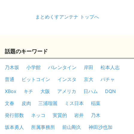
まとめくすアンテナ トップへ
話題のキーワード
乃木坂
小学館
バレンタイン
岸田
松本人志
普通
ビットコイン
インスタ
京大
バチャ
XBox
キチ
大阪
アメリカ
日ハム
DQN
文春
皮肉
三浦瑠麗
ミス日本
稲葉
発行部数
ネッコ
実質的
岩井
乃木
坂本勇人
所属事務所
前山剛久
神田沙也加