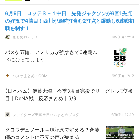
6月9日 ロッテ３－１中日 先発ジャクソンが6回1失点
の好投で4勝目！西川が適時打含む2打点と躍動し6連戦初
戦を制す！
まとめロッテ！
6/9(Tu) 12:18
バスケ五輪、アメリカが強すぎて6連覇ムー
ドになってしまう
バスケまとめ・COM
6/9(Tu) 12:12
【日本ハム】伊藤大海、今季3度目完投でリーグトップ7勝
目｜DeNA戦｜反応まとめ｜6/9
ファイターズ王国＠日ハムまとめブログ
6/9(Tu) 12:10
クロワデュノール宝塚記念で消える？斉藤
師のコメントに不安の声が集まる