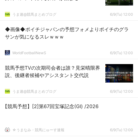
うま速@競馬まとめブログ
6/9(Tu) 12:00
◆画像◆ポイチジャパンの予想フォメよりポイチのグラ
サンが気になるスレｗｗｗ
WorldFootballNewS
6/9(Tu) 12:00
競馬予想TVの次期司会者は誰？見栄晴限界
説、後継者候補やアシスタント交代説
うま速@競馬まとめブログ
6/9(Tu) 12:00
【競馬予想】[2]第67回宝塚記念(GⅠ) /2026
☆うまなみ・競馬にゅーす速報
6/9(Tu) 12:00