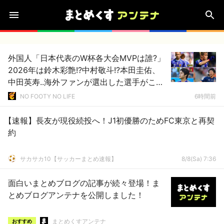
外国人「日本代表のW杯各大会MVPは誰?」
2026年は鈴木彩艶!?中村敬斗!?本田圭佑、
中田英寿..海外ファンが選出した選手がこ
れ！【海外の反応】
NO FOOTY NO LIFE
6時間前
【速報】長友が現役続投へ！J1初優勝のためFC東京と再契
約
サカサカ10【サッカーまとめ速報】
8/8(Sa) 7:36
面白いまとめブログの記事が続々登場！ま
とめブログアンテナを公開しました！
まとめくすアンテナ
おすすめ