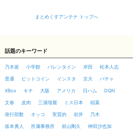
まとめくすアンテナ トップへ
話題のキーワード
乃木坂
小学館
バレンタイン
岸田
松本人志
普通
ビットコイン
インスタ
京大
バチャ
XBox
キチ
大阪
アメリカ
日ハム
DQN
文春
皮肉
三浦瑠麗
ミス日本
稲葉
発行部数
ネッコ
実質的
岩井
乃木
坂本勇人
所属事務所
前山剛久
神田沙也加