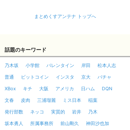
まとめくすアンテナ トップへ
話題のキーワード
乃木坂
小学館
バレンタイン
岸田
松本人志
普通
ビットコイン
インスタ
京大
バチャ
XBox
キチ
大阪
アメリカ
日ハム
DQN
文春
皮肉
三浦瑠麗
ミス日本
稲葉
発行部数
ネッコ
実質的
岩井
乃木
坂本勇人
所属事務所
前山剛久
神田沙也加