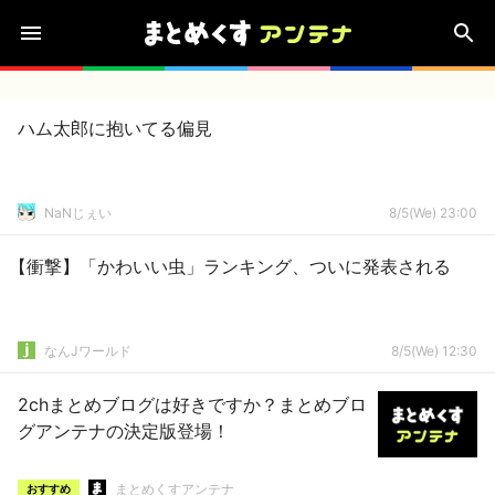
ハム太郎に抱いてる偏見
NaNじぇい
8/5(We) 23:00
【衝撃】「かわいい虫」ランキング、ついに発表される
なんJワールド
8/5(We) 12:30
2chまとめブログは好きですか？まとめブロ
グアンテナの決定版登場！
まとめくすアンテナ
おすすめ