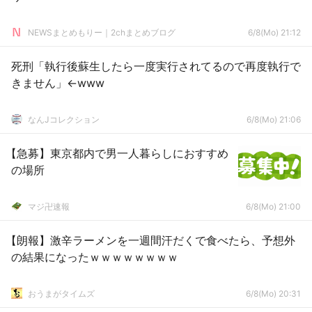
NEWSまとめもりー｜2chまとめブログ
6/8(Mo) 21:12
死刑「執行後蘇生したら一度実行されてるので再度執行で
きません」←www
なんJコレクション
6/8(Mo) 21:06
【急募】東京都内で男一人暮らしにおすすめ
の場所
マジ卍速報
6/8(Mo) 21:00
【朗報】激辛ラーメンを一週間汗だくで食べたら、予想外
の結果になったｗｗｗｗｗｗｗｗ
おうまがタイムズ
6/8(Mo) 20:31