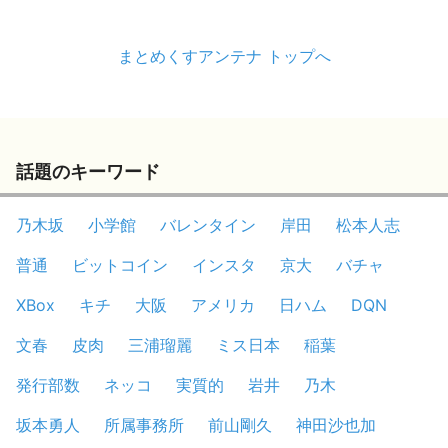
まとめくすアンテナ トップへ
話題のキーワード
乃木坂
小学館
バレンタイン
岸田
松本人志
普通
ビットコイン
インスタ
京大
バチャ
XBox
キチ
大阪
アメリカ
日ハム
DQN
文春
皮肉
三浦瑠麗
ミス日本
稲葉
発行部数
ネッコ
実質的
岩井
乃木
坂本勇人
所属事務所
前山剛久
神田沙也加