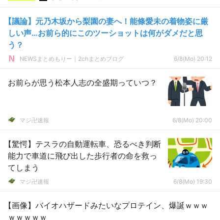
【議論】元乃木坂から梨園の妻へ！能條愛未の着物姿に厳
しい声…お前ら的にこのツーショットは何がダメだと思
う？
NEWSまとめもりー｜2chまとめブログ
6/8(Mo) 20:12
お前らが思う松本人志の全盛期っていつ？
マジ卍速報
6/8(Mo) 20:00
【驚愕】テスラの自動運転車、恐るべき判断
能力で車道に飛び出した歩行者の命を救っ
てしまう
マジ卍速報
6/8(Mo) 19:30
【画像】バイオハザードみたいなプロテイン、爆誕ｗｗｗ
ｗｗｗｗｗ