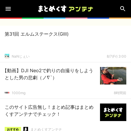
第31回 エルムステークス(GⅢ)
NaNじぇい
8/7(Fr) 3:00
【動画】DJI Neo2で釣りの自撮りをしよう
とした男の悲劇（ノ∇`）
1000mg
8時間前
このサイト広告無し！まとめ記事はまとめ
くすアンテナでチェック！
まとめくすアンテナ
おすすめ