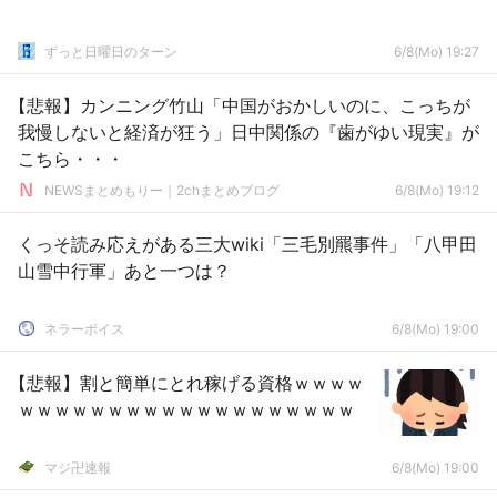
ずっと日曜日のターン
6/8(Mo) 19:27
【悲報】カンニング竹山「中国がおかしいのに、こっちが
我慢しないと経済が狂う」日中関係の『歯がゆい現実』が
こちら・・・
NEWSまとめもりー｜2chまとめブログ
6/8(Mo) 19:12
くっそ読み応えがある三大wiki「三毛別羆事件」「八甲田
山雪中行軍」あと一つは？
ネラーボイス
6/8(Mo) 19:00
【悲報】割と簡単にとれ稼げる資格ｗｗｗｗ
ｗｗｗｗｗｗｗｗｗｗｗｗｗｗｗｗｗｗｗ
マジ卍速報
6/8(Mo) 19:00